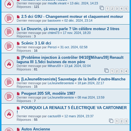
Dernier message par
moufle.vivant
«
13 déc. 2024, 14:23
Réponses :
121
1
2
3
4
5
2.5 dci G9U - Changement moteur et claquement moteur
Dernier message par
bastoonn
«
02 déc. 2024, 23:14
Le Douvrin, çà vous parle ? Un célèbre moteur 2 litres
Dernier message par
chtimi73
«
17 nov. 2024, 18:20
Réponses :
3
Scénic 3 1.6l dci
Dernier message par
Perozi
«
31 oct. 2024, 02:58
Réponses :
16
[Problème injection à contrôler 04/10][Miharu59] Renault
laguna III 1.5dci buisnes de mon père
Dernier message par
Miharu59
«
13 juil. 2024, 02:04
Réponses :
81
1
2
3
4
[LeJeune6troeniste] Sauvetage de la belle d'outre-Manche
Dernier message par
LeJeune6troeniste
«
18 juin 2024, 22:17
Réponses :
15
Peugeot 205 SR, modèle 1987
Dernier message par
LeJeune6troeniste
«
08 mai 2024, 13:59
Réponses :
7
POURQUOI LA RENAULT 5 ÉLECTRIQUE VA CARTONNER
!
Dernier message par
cactus69
«
12 mars 2024, 23:37
Réponses :
55
1
2
3
Autos Ancienne