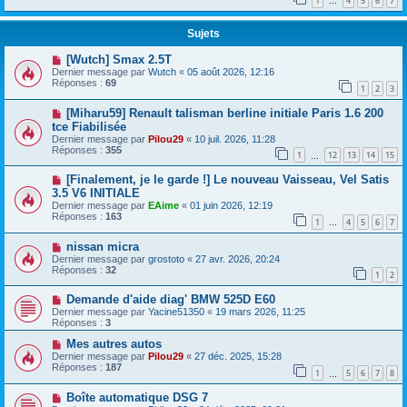
1
4
5
6
7
…
Sujets
[Wutch] Smax 2.5T
Dernier message par
Wutch
«
05 août 2026, 12:16
Réponses :
69
1
2
3
[Miharu59] Renault talisman berline initiale Paris 1.6 200
tce Fiabilisée
Dernier message par
Pilou29
«
10 juil. 2026, 11:28
Réponses :
355
1
12
13
14
15
…
[Finalement, je le garde !] Le nouveau Vaisseau, Vel Satis
3.5 V6 INITIALE
Dernier message par
EAime
«
01 juin 2026, 12:19
Réponses :
163
1
4
5
6
7
…
nissan micra
Dernier message par
grostoto
«
27 avr. 2026, 20:24
Réponses :
32
1
2
Demande d'aide diag' BMW 525D E60
Dernier message par
Yacine51350
«
19 mars 2026, 11:25
Réponses :
3
Mes autres autos
Dernier message par
Pilou29
«
27 déc. 2025, 15:28
Réponses :
187
1
5
6
7
8
…
Boîte automatique DSG 7