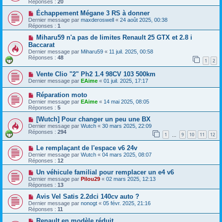
Réponses :
20
Échappement Mégane 3 RS à donner
Dernier message par
maxderoswell
«
24 août 2025, 00:38
Réponses :
1
Miharu59 n'a pas de limites Renault 25 GTX et 2.8 i
Baccarat
Dernier message par
Miharu59
«
11 juil. 2025, 00:58
Réponses :
48
1
2
Vente Clio "2" Ph2 1.4 98CV 103 500km
Dernier message par
EAime
«
01 juil. 2025, 17:17
Réparation moto
Dernier message par
EAime
«
14 mai 2025, 08:05
Réponses :
5
[Wutch] Pour changer un peu une BX
Dernier message par
Wutch
«
30 mars 2025, 22:09
Réponses :
294
1
9
10
11
12
…
Le remplaçant de l'espace v6 24v
Dernier message par
Wutch
«
04 mars 2025, 08:07
Réponses :
12
Un véhicule familial pour remplacer un e4 v6
Dernier message par
Pilou29
«
02 mars 2025, 12:13
Réponses :
13
Avis Vel Satis 2.2dci 140cv auto ?
Dernier message par
nonogt
«
05 févr. 2025, 21:16
Réponses :
11
Renault en modèle réduit