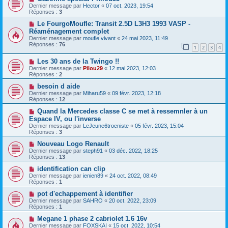
Dernier message par
Hector
«
07 oct. 2023, 19:54
Réponses :
3
Le FourgoMoufle: Transit 2.5D L3H3 1993 VASP -
Réaménagement complet
Dernier message par
moufle.vivant
«
24 mai 2023, 11:49
Réponses :
76
1
2
3
4
Les 30 ans de la Twingo !!
Dernier message par
Pilou29
«
12 mai 2023, 12:03
Réponses :
2
besoin d aide
Dernier message par
Miharu59
«
09 févr. 2023, 12:18
Réponses :
12
Quand la Mercedes classe C se met à ressemnler à un
Espace IV, ou l'inverse
Dernier message par
LeJeune6troeniste
«
05 févr. 2023, 15:04
Réponses :
3
Nouveau Logo Renault
Dernier message par
steph91
«
03 déc. 2022, 18:25
Réponses :
13
identification can clip
Dernier message par
ienien89
«
24 oct. 2022, 08:49
Réponses :
1
pot d'echappement à identifier
Dernier message par
SAHRO
«
20 oct. 2022, 23:09
Réponses :
1
Megane 1 phase 2 cabriolet 1.6 16v
Dernier message par
FOXSKAI
«
15 oct. 2022, 10:54