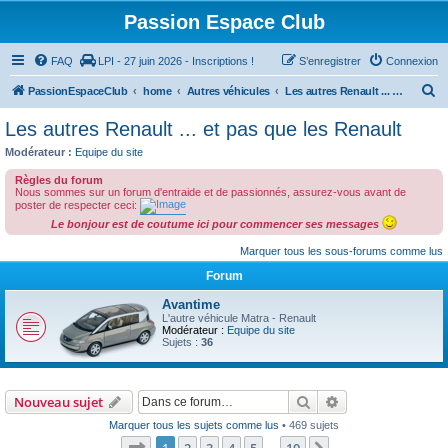
Passion Espace Club
FAQ
LPI - 27 juin 2026 - Inscriptions !
S’enregistrer
Connexion
R
PassionEspaceClub
home
Autres véhicules
Les autres Renault ... et pas que les Renault
e
Les autres Renault ... et pas que les Renault
c
Modérateur :
Equipe du site
h
Règles du forum
e
Nous sommes sur un forum d'entraide et de passionnés, assurez-vous avant de
poster de respecter ceci:
r
Le bonjour est de coutume ici pour commencer ses messages
c
Marquer tous les sous-forums comme lus
h
Forum
e
Avantime
r
L'autre véhicule Matra - Renault
Modérateur :
Equipe du site
Sujets :
36
Rechercher
Recherche avanc
Nouveau sujet
Marquer tous les sujets comme lus
• 469 sujets
Page
1
sur
10