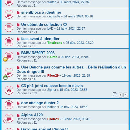
Dernier message par
Wutch
«
06 mars 2024, 22:36
Réponses :
2
silentblocs à identifier
Dernier message par
cactus69
«
01 mars 2024, 00:16
Un début de collection 😊
Dernier message par
LAD
«
19 janv. 2024, 22:57
Réponses :
21
face avant à identifier
Dernier message par
TheStone
«
25 déc. 2023, 02:29
Réponses :
9
BMW R850RT 2003
Dernier message par
EAime
«
20 déc. 2023, 10:04
Réponses :
11
Une Deuche pas comme les autres... Belle réalisation d'un
Doux dingue !!!
Dernier message par
Pilou29
«
19 déc. 2023, 21:39
Réponses :
4
C3 ph1 joint culasse besoin d'avis
Dernier message par
Sigma
«
15 déc. 2023, 22:56
Réponses :
32
1
2
doc attelage duster 2
Dernier message par
Bories
«
25 nov. 2023, 18:45
Alpine A120
Dernier message par
Pilou29
«
13 nov. 2023, 09:41
Réponses :
11
Gazoline spécial Philou33