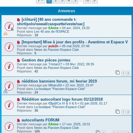
1
2
3
4
5
10
Suivante
…
Annonces
[clôturé] [40 ans commande t-
shirt/polo/sweat/casquette/veste/sac]
Dernier message par
EAime
«
04 avr. 2024, 19:20
Posté dans
Les 40 ans de l'ESPACE
Réponses :
18
[Important] Mise à jour des profils - Avantime et Espace V
Dernier message par
pub2n
«
05 mai 2020, 07:48
Posté dans
News du Passion Espace Club
Réponses :
5
Gestion des pièces jointes
Dernier message par
Tristan27
«
03 févr. 2022, 09:35
Posté dans
News du Passion Espace Club
Réponses :
42
1
2
réédition banniere forum, mi fevrier 2019
Dernier message par
Miharu59
«
22 nov. 2020, 23:47
Posté dans
La boutique "Passion-Espace-Club"
Réponses :
24
Réédition autocollant logo forum 01/12/2018
Dernier message par
€$p@Ce IV & V & 6
«
01 juin 2026, 01:17
Posté dans
La boutique "Passion-Espace-Club"
Réponses :
36
1
2
autocollants FORUM
Dernier message par
EAime
«
17 nov. 2025, 19:31
Posté dans
News du Passion Espace Club
Réponses :
165