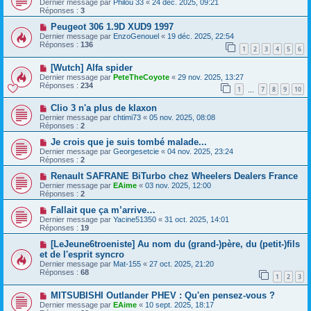
Dernier message par
Philou 33
«
24 déc. 2025, 09:21
Réponses :
3
Peugeot 306 1.9D XUD9 1997
Dernier message par
EnzoGenouel
«
19 déc. 2025, 22:54
Réponses :
136
1
2
3
4
5
6
[Wutch] Alfa spider
Dernier message par
PeteTheCoyote
«
29 nov. 2025, 13:27
Réponses :
234
1
7
8
9
10
…
Clio 3 n'a plus de klaxon
Dernier message par
chtimi73
«
05 nov. 2025, 08:08
Réponses :
2
Je crois que je suis tombé malade...
Dernier message par
Georgesetcie
«
04 nov. 2025, 23:24
Réponses :
2
Renault SAFRANE BiTurbo chez Wheelers Dealers France
Dernier message par
EAime
«
03 nov. 2025, 12:00
Réponses :
2
Fallait que ça m’arrive…
Dernier message par
Yacine51350
«
31 oct. 2025, 14:01
Réponses :
19
[LeJeune6troeniste] Au nom du (grand-)père, du (petit-)fils
et de l'esprit syncro
Dernier message par
Mat-155
«
27 oct. 2025, 21:20
Réponses :
68
1
2
3
MITSUBISHI Outlander PHEV : Qu'en pensez-vous ?
Dernier message par
EAime
«
10 sept. 2025, 18:17