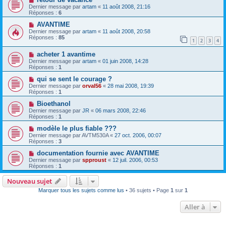
Dernier message par
artam
«
11 août 2008, 21:16
Réponses :
6
AVANTIME
Dernier message par
artam
«
11 août 2008, 20:58
Réponses :
85
1
2
3
4
acheter 1 avantime
Dernier message par
artam
«
01 juin 2008, 14:28
Réponses :
1
qui se sent le courage ?
Dernier message par
orval56
«
28 mai 2008, 19:39
Réponses :
1
Bioethanol
Dernier message par
JR
«
06 mars 2008, 22:46
Réponses :
1
modèle le plus fiable ???
Dernier message par
AVTM530A
«
27 oct. 2006, 00:07
Réponses :
3
documentation fournie avec AVANTIME
Dernier message par
spproust
«
12 juil. 2006, 00:53
Réponses :
1
Nouveau sujet
Marquer tous les sujets comme lus
• 36 sujets • Page
1
sur
1
Aller à