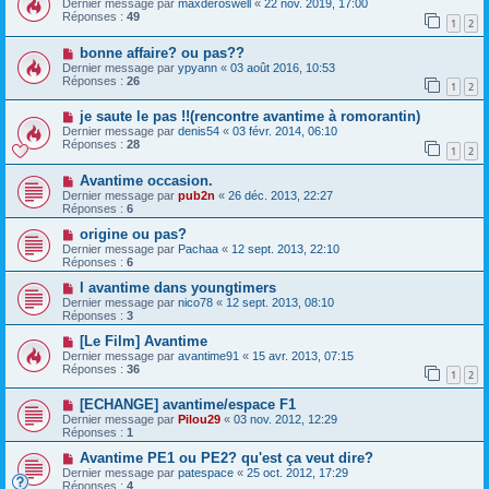
Dernier message par
maxderoswell
«
22 nov. 2019, 17:00
Réponses :
49
1
2
bonne affaire? ou pas??
Dernier message par
ypyann
«
03 août 2016, 10:53
Réponses :
26
1
2
je saute le pas !!(rencontre avantime à romorantin)
Dernier message par
denis54
«
03 févr. 2014, 06:10
Réponses :
28
1
2
Avantime occasion.
Dernier message par
pub2n
«
26 déc. 2013, 22:27
Réponses :
6
origine ou pas?
Dernier message par
Pachaa
«
12 sept. 2013, 22:10
Réponses :
6
l avantime dans youngtimers
Dernier message par
nico78
«
12 sept. 2013, 08:10
Réponses :
3
[Le Film] Avantime
Dernier message par
avantime91
«
15 avr. 2013, 07:15
Réponses :
36
1
2
[ECHANGE] avantime/espace F1
Dernier message par
Pilou29
«
03 nov. 2012, 12:29
Réponses :
1
Avantime PE1 ou PE2? qu'est ça veut dire?
Dernier message par
patespace
«
25 oct. 2012, 17:29
Réponses :
4