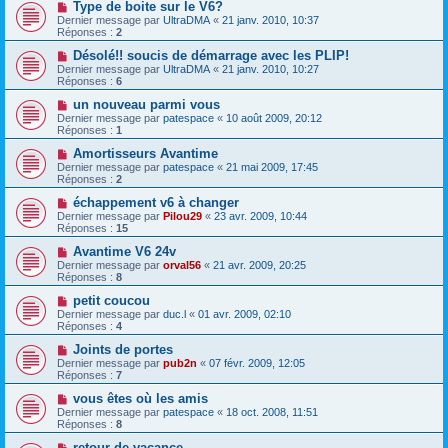
Type de boite sur le V6?
Dernier message par
UltraDMA
«
21 janv. 2010, 10:37
Réponses :
2
Désolé!! soucis de démarrage avec les PLIP!
Dernier message par
UltraDMA
«
21 janv. 2010, 10:27
Réponses :
6
un nouveau parmi vous
Dernier message par
patespace
«
10 août 2009, 20:12
Réponses :
1
Amortisseurs Avantime
Dernier message par
patespace
«
21 mai 2009, 17:45
Réponses :
2
échappement v6 à changer
Dernier message par
Pilou29
«
23 avr. 2009, 10:44
Réponses :
15
Avantime V6 24v
Dernier message par
orval56
«
21 avr. 2009, 20:25
Réponses :
8
petit coucou
Dernier message par
duc.l
«
01 avr. 2009, 02:10
Réponses :
4
Joints de portes
Dernier message par
pub2n
«
07 févr. 2009, 12:05
Réponses :
7
vous êtes où les amis
Dernier message par
patespace
«
18 oct. 2008, 11:51
Réponses :
8
retour de vacance