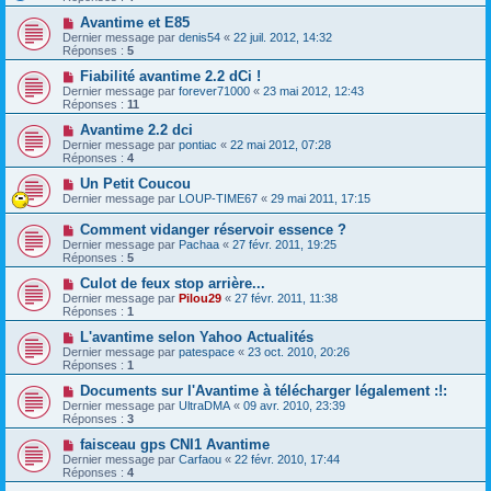
Avantime et E85
Dernier message par
denis54
«
22 juil. 2012, 14:32
Réponses :
5
Fiabilité avantime 2.2 dCi !
Dernier message par
forever71000
«
23 mai 2012, 12:43
Réponses :
11
Avantime 2.2 dci
Dernier message par
pontiac
«
22 mai 2012, 07:28
Réponses :
4
Un Petit Coucou
Dernier message par
LOUP-TIME67
«
29 mai 2011, 17:15
Comment vidanger réservoir essence ?
Dernier message par
Pachaa
«
27 févr. 2011, 19:25
Réponses :
5
Culot de feux stop arrière...
Dernier message par
Pilou29
«
27 févr. 2011, 11:38
Réponses :
1
L'avantime selon Yahoo Actualités
Dernier message par
patespace
«
23 oct. 2010, 20:26
Réponses :
1
Documents sur l'Avantime à télécharger légalement :!:
Dernier message par
UltraDMA
«
09 avr. 2010, 23:39
Réponses :
3
faisceau gps CNI1 Avantime
Dernier message par
Carfaou
«
22 févr. 2010, 17:44
Réponses :
4