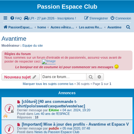
Passion Espace Club
FAQ
LPI - 27 juin 2026 - Inscriptions !
S’enregistrer
Connexion
R
PassionEspaceClub
home
Autres véhicules
Les autres Renault ... et pas que les Renault
Avantime
e
Avantime
c
Modérateur :
Equipe du site
h
Règles du forum
e
Nous sommes sur un forum d'entraide et de passionnés, assurez-vous avant de
poster de respecter ceci:
r
Le bonjour est de coutume ici pour commencer ses messages
c
Rechercher
Recherche avanc
Nouveau sujet
h
Marquer tous les sujets comme lus
• 36 sujets • Page
1
sur
1
e
r
Annonces
[clôturé] [40 ans commande t-
shirt/polo/sweat/casquette/veste/sac]
Dernier message par
EAime
«
04 avr. 2024, 19:20
Posté dans
Les 40 ans de l'ESPACE
Réponses :
18
[Important] Mise à jour des profils - Avantime et Espace V
Dernier message par
pub2n
«
05 mai 2020, 07:48
Posté dans
News du Passion Espace Club