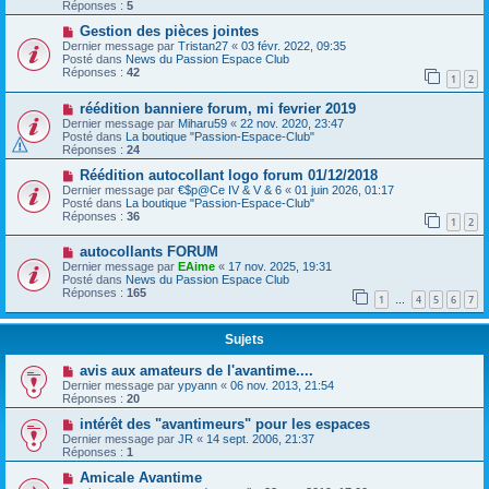
Réponses :
5
Gestion des pièces jointes
Dernier message par
Tristan27
«
03 févr. 2022, 09:35
Posté dans
News du Passion Espace Club
Réponses :
42
1
2
réédition banniere forum, mi fevrier 2019
Dernier message par
Miharu59
«
22 nov. 2020, 23:47
Posté dans
La boutique "Passion-Espace-Club"
Réponses :
24
Réédition autocollant logo forum 01/12/2018
Dernier message par
€$p@Ce IV & V & 6
«
01 juin 2026, 01:17
Posté dans
La boutique "Passion-Espace-Club"
Réponses :
36
1
2
autocollants FORUM
Dernier message par
EAime
«
17 nov. 2025, 19:31
Posté dans
News du Passion Espace Club
Réponses :
165
1
4
5
6
7
…
Sujets
avis aux amateurs de l'avantime....
Dernier message par
ypyann
«
06 nov. 2013, 21:54
Réponses :
20
intérêt des "avantimeurs" pour les espaces
Dernier message par
JR
«
14 sept. 2006, 21:37
Réponses :
1
Amicale Avantime