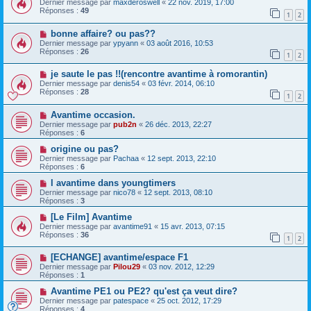
Dernier message par
maxderoswell
«
22 nov. 2019, 17:00
Réponses :
49
1
2
bonne affaire? ou pas??
Dernier message par
ypyann
«
03 août 2016, 10:53
Réponses :
26
1
2
je saute le pas !!(rencontre avantime à romorantin)
Dernier message par
denis54
«
03 févr. 2014, 06:10
Réponses :
28
1
2
Avantime occasion.
Dernier message par
pub2n
«
26 déc. 2013, 22:27
Réponses :
6
origine ou pas?
Dernier message par
Pachaa
«
12 sept. 2013, 22:10
Réponses :
6
l avantime dans youngtimers
Dernier message par
nico78
«
12 sept. 2013, 08:10
Réponses :
3
[Le Film] Avantime
Dernier message par
avantime91
«
15 avr. 2013, 07:15
Réponses :
36
1
2
[ECHANGE] avantime/espace F1
Dernier message par
Pilou29
«
03 nov. 2012, 12:29
Réponses :
1
Avantime PE1 ou PE2? qu'est ça veut dire?
Dernier message par
patespace
«
25 oct. 2012, 17:29
Réponses :
4