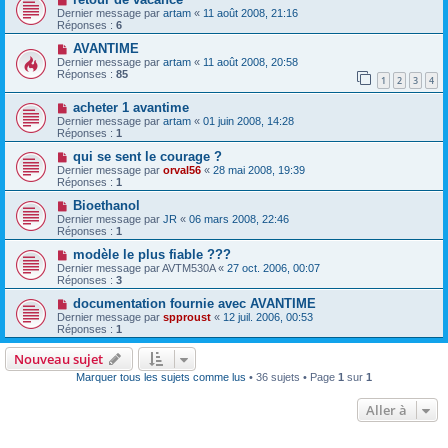
Dernier message par
artam
«
11 août 2008, 21:16
Réponses :
6
AVANTIME
Dernier message par
artam
«
11 août 2008, 20:58
Réponses :
85
1
2
3
4
acheter 1 avantime
Dernier message par
artam
«
01 juin 2008, 14:28
Réponses :
1
qui se sent le courage ?
Dernier message par
orval56
«
28 mai 2008, 19:39
Réponses :
1
Bioethanol
Dernier message par
JR
«
06 mars 2008, 22:46
Réponses :
1
modèle le plus fiable ???
Dernier message par
AVTM530A
«
27 oct. 2006, 00:07
Réponses :
3
documentation fournie avec AVANTIME
Dernier message par
spproust
«
12 juil. 2006, 00:53
Réponses :
1
Nouveau sujet
Marquer tous les sujets comme lus
• 36 sujets • Page
1
sur
1
Aller à