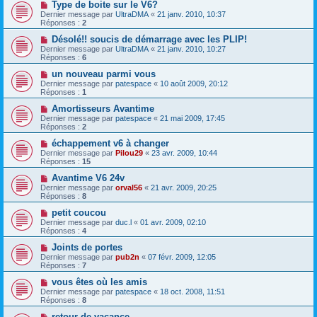
Type de boite sur le V6?
Dernier message par
UltraDMA
«
21 janv. 2010, 10:37
Réponses :
2
Désolé!! soucis de démarrage avec les PLIP!
Dernier message par
UltraDMA
«
21 janv. 2010, 10:27
Réponses :
6
un nouveau parmi vous
Dernier message par
patespace
«
10 août 2009, 20:12
Réponses :
1
Amortisseurs Avantime
Dernier message par
patespace
«
21 mai 2009, 17:45
Réponses :
2
échappement v6 à changer
Dernier message par
Pilou29
«
23 avr. 2009, 10:44
Réponses :
15
Avantime V6 24v
Dernier message par
orval56
«
21 avr. 2009, 20:25
Réponses :
8
petit coucou
Dernier message par
duc.l
«
01 avr. 2009, 02:10
Réponses :
4
Joints de portes
Dernier message par
pub2n
«
07 févr. 2009, 12:05
Réponses :
7
vous êtes où les amis
Dernier message par
patespace
«
18 oct. 2008, 11:51
Réponses :
8
retour de vacance