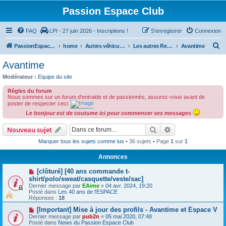
Passion Espace Club
FAQ
LPI - 27 juin 2026 - Inscriptions !
S’enregistrer
Connexion
R
PassionEspaceClub
home
Autres véhicules
Les autres Renault ... et pas que les Renault
Avantime
e
Avantime
c
Modérateur :
Equipe du site
h
Règles du forum
e
Nous sommes sur un forum d'entraide et de passionnés, assurez-vous avant de
poster de respecter ceci:
r
Le bonjour est de coutume ici pour commencer ses messages
c
Rechercher
Recherche avanc
Nouveau sujet
h
Marquer tous les sujets comme lus
• 36 sujets • Page
1
sur
1
e
r
Annonces
[clôturé] [40 ans commande t-
shirt/polo/sweat/casquette/veste/sac]
Dernier message par
EAime
«
04 avr. 2024, 19:20
Posté dans
Les 40 ans de l'ESPACE
Réponses :
18
[Important] Mise à jour des profils - Avantime et Espace V
Dernier message par
pub2n
«
05 mai 2020, 07:48
Posté dans
News du Passion Espace Club