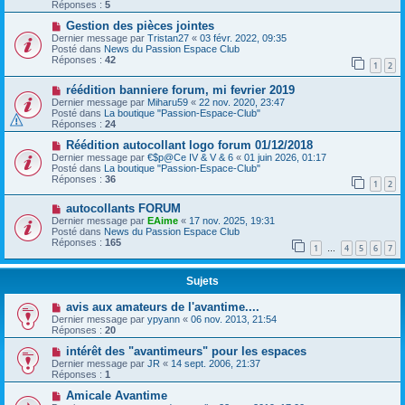
Réponses :
5
Gestion des pièces jointes
Dernier message par
Tristan27
«
03 févr. 2022, 09:35
Posté dans
News du Passion Espace Club
Réponses :
42
1
2
réédition banniere forum, mi fevrier 2019
Dernier message par
Miharu59
«
22 nov. 2020, 23:47
Posté dans
La boutique "Passion-Espace-Club"
Réponses :
24
Réédition autocollant logo forum 01/12/2018
Dernier message par
€$p@Ce IV & V & 6
«
01 juin 2026, 01:17
Posté dans
La boutique "Passion-Espace-Club"
Réponses :
36
1
2
autocollants FORUM
Dernier message par
EAime
«
17 nov. 2025, 19:31
Posté dans
News du Passion Espace Club
Réponses :
165
1
4
5
6
7
…
Sujets
avis aux amateurs de l'avantime....
Dernier message par
ypyann
«
06 nov. 2013, 21:54
Réponses :
20
intérêt des "avantimeurs" pour les espaces
Dernier message par
JR
«
14 sept. 2006, 21:37
Réponses :
1
Amicale Avantime