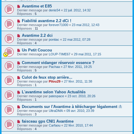
Avantime et E85
Dernier message par
denis54
«
22 juil. 2012, 14:32
Réponses :
5
Fiabilité avantime 2.2 dCi !
Dernier message par
forever71000
«
23 mai 2012, 12:43
Réponses :
11
Avantime 2.2 dci
Dernier message par
pontiac
«
22 mai 2012, 07:28
Réponses :
4
Un Petit Coucou
Dernier message par
LOUP-TIME67
«
29 mai 2011, 17:15
Comment vidanger réservoir essence ?
Dernier message par
Pachaa
«
27 févr. 2011, 19:25
Réponses :
5
Culot de feux stop arrière...
Dernier message par
Pilou29
«
27 févr. 2011, 11:38
Réponses :
1
L'avantime selon Yahoo Actualités
Dernier message par
patespace
«
23 oct. 2010, 20:26
Réponses :
1
Documents sur l'Avantime à télécharger légalement :!:
Dernier message par
UltraDMA
«
09 avr. 2010, 23:39
Réponses :
3
faisceau gps CNI1 Avantime
Dernier message par
Carfaou
«
22 févr. 2010, 17:44
Réponses :
4