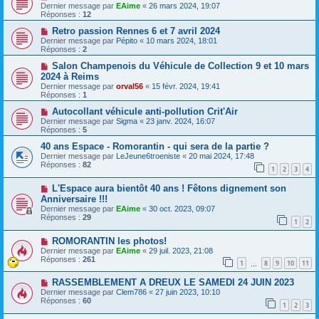
Dernier message par
EAime
«
26 mars 2024, 19:07
Réponses :
12
Retro passion Rennes 6 et 7 avril 2024
Dernier message par
Pépito
«
10 mars 2024, 18:01
Réponses :
2
Salon Champenois du Véhicule de Collection 9 et 10 mars
2024 à Reims
Dernier message par
orval56
«
15 févr. 2024, 19:41
Réponses :
1
Autocollant véhicule anti-pollution Crit'Air
Dernier message par
Sigma
«
23 janv. 2024, 16:07
Réponses :
5
40 ans Espace - Romorantin - qui sera de la partie ?
Dernier message par
LeJeune6troeniste
«
20 mai 2024, 17:48
Réponses :
82
1
2
3
4
L'Espace aura bientôt 40 ans ! Fêtons dignement son
Anniversaire !!!
Dernier message par
EAime
«
30 oct. 2023, 09:07
Réponses :
29
1
2
ROMORANTIN les photos!
Dernier message par
EAime
«
29 juil. 2023, 21:08
Réponses :
261
1
8
9
10
11
…
RASSEMBLEMENT A DREUX LE SAMEDI 24 JUIN 2023
Dernier message par
Clem786
«
27 juin 2023, 10:10
Réponses :
60
1
2
3