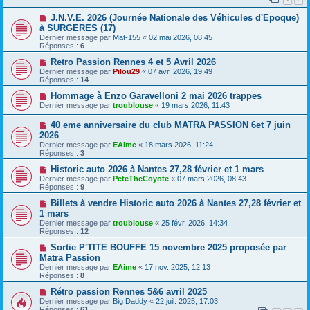
J.N.V.E. 2026 (Journée Nationale des Véhicules d'Epoque)
à SURGERES (17)
Dernier message par
Mat-155
«
02 mai 2026, 08:45
Réponses :
6
Retro Passion Rennes 4 et 5 Avril 2026
Dernier message par
Pilou29
«
07 avr. 2026, 19:49
Réponses :
14
Hommage à Enzo Garavelloni 2 mai 2026 trappes
Dernier message par
troublouse
«
19 mars 2026, 11:43
40 eme anniversaire du club MATRA PASSION 6et 7 juin
2026
Dernier message par
EAime
«
18 mars 2026, 11:24
Réponses :
3
Historic auto 2026 à Nantes 27,28 février et 1 mars
Dernier message par
PeteTheCoyote
«
07 mars 2026, 08:43
Réponses :
9
Billets à vendre Historic auto 2026 à Nantes 27,28 février et
1 mars
Dernier message par
troublouse
«
25 févr. 2026, 14:34
Réponses :
12
Sortie P'TITE BOUFFE 15 novembre 2025 proposée par
Matra Passion
Dernier message par
EAime
«
17 nov. 2025, 12:13
Réponses :
8
Rétro passion Rennes 5&6 avril 2025
Dernier message par
Big Daddy
«
22 juil. 2025, 17:03
Réponses :
61