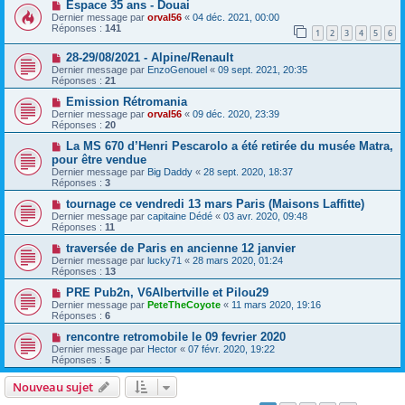
Espace 35 ans - Douai
Dernier message par
orval56
«
04 déc. 2021, 00:00
Réponses :
141
1
2
3
4
5
6
28-29/08/2021 - Alpine/Renault
Dernier message par
EnzoGenouel
«
09 sept. 2021, 20:35
Réponses :
21
Emission Rétromania
Dernier message par
orval56
«
09 déc. 2020, 23:39
Réponses :
20
La MS 670 d’Henri Pescarolo a été retirée du musée Matra,
pour être vendue
Dernier message par
Big Daddy
«
28 sept. 2020, 18:37
Réponses :
3
tournage ce vendredi 13 mars Paris (Maisons Laffitte)
Dernier message par
capitaine Dédé
«
03 avr. 2020, 09:48
Réponses :
11
traversée de Paris en ancienne 12 janvier
Dernier message par
lucky71
«
28 mars 2020, 01:24
Réponses :
13
PRE Pub2n, V6Albertville et Pilou29
Dernier message par
PeteTheCoyote
«
11 mars 2020, 19:16
Réponses :
6
rencontre retromobile le 09 fevrier 2020
Dernier message par
Hector
«
07 févr. 2020, 19:22
Réponses :
5
Nouveau sujet