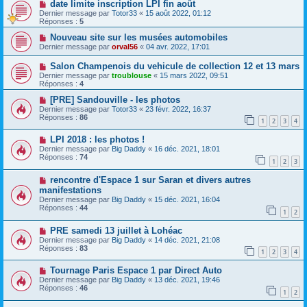
date limite inscription LPI fin août
Dernier message par
Totor33
«
15 août 2022, 01:12
Réponses :
5
Nouveau site sur les musées automobiles
Dernier message par
orval56
«
04 avr. 2022, 17:01
Salon Champenois du vehicule de collection 12 et 13 mars
Dernier message par
troublouse
«
15 mars 2022, 09:51
Réponses :
4
[PRE] Sandouville - les photos
Dernier message par
Totor33
«
23 févr. 2022, 16:37
Réponses :
86
1
2
3
4
LPI 2018 : les photos !
Dernier message par
Big Daddy
«
16 déc. 2021, 18:01
Réponses :
74
1
2
3
rencontre d'Espace 1 sur Saran et divers autres
manifestations
Dernier message par
Big Daddy
«
15 déc. 2021, 16:04
Réponses :
44
1
2
PRE samedi 13 juillet à Lohéac
Dernier message par
Big Daddy
«
14 déc. 2021, 21:08
Réponses :
83
1
2
3
4
Tournage Paris Espace 1 par Direct Auto
Dernier message par
Big Daddy
«
13 déc. 2021, 19:46
Réponses :
46
1
2