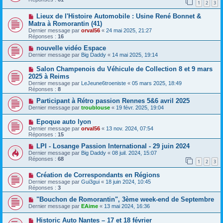
1
2
3
Lieux de l'Histoire Automobile : Usine René Bonnet &
Matra à Romorantin (41)
Dernier message par
orval56
«
24 mai 2025, 21:27
Réponses :
16
nouvelle vidéo Espace
Dernier message par
Big Daddy
«
14 mai 2025, 19:14
Salon Champenois du Véhicule de Collection 8 et 9 mars
2025 à Reims
Dernier message par
LeJeune6troeniste
«
05 mars 2025, 18:49
Réponses :
8
Participant à Rétro passion Rennes 5&6 avril 2025
Dernier message par
troublouse
«
19 févr. 2025, 19:04
Epoque auto lyon
Dernier message par
orval56
«
13 nov. 2024, 07:54
Réponses :
15
LPI - Losange Passion International - 29 juin 2024
Dernier message par
Big Daddy
«
08 juil. 2024, 15:07
Réponses :
68
1
2
3
Création de Correspondants en Régions
Dernier message par
Gui3gui
«
18 juin 2024, 10:45
Réponses :
3
"Bouchon de Romorantin", 3ème week-end de Septembre
Dernier message par
EAime
«
13 mai 2024, 16:36
Historic Auto Nantes – 17 et 18 février