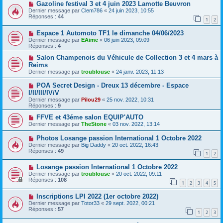
Gazoline festival 3 et 4 juin 2023 Lamotte Beuvron
Dernier message par
Clem786
«
24 juin 2023, 10:55
Réponses :
44
1
2
Espace 1 Automoto TF1 le dimanche 04/06/2023
Dernier message par
EAime
«
06 juin 2023, 09:09
Réponses :
4
Salon Champenois du Véhicule de Collection 3 et 4 mars à
Reims
Dernier message par
troublouse
«
24 janv. 2023, 11:13
POA Secret Design - Dreux 13 décembre - Espace
I/II/III/IV/V
Dernier message par
Pilou29
«
25 nov. 2022, 10:31
Réponses :
9
FFVE et 43éme salon EQUIP'AUTO
Dernier message par
TheStone
«
03 nov. 2022, 13:14
Photos Losange passion International 1 Octobre 2022
Dernier message par
Big Daddy
«
20 oct. 2022, 16:43
Réponses :
49
1
2
Losange passion International 1 Octobre 2022
Dernier message par
troublouse
«
20 oct. 2022, 09:11
Réponses :
108
1
2
3
4
5
Inscriptions LPI 2022 (1er octobre 2022)
Dernier message par
Totor33
«
29 sept. 2022, 00:21
Réponses :
57
1
2
3