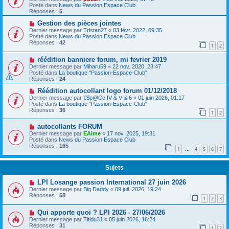
Posté dans
News du Passion Espace Club
Réponses :
5
Gestion des pièces jointes
Dernier message par
Tristan27
«
03 févr. 2022, 09:35
Posté dans
News du Passion Espace Club
Réponses :
42
1
2
réédition banniere forum, mi fevrier 2019
Dernier message par
Miharu59
«
22 nov. 2020, 23:47
Posté dans
La boutique "Passion-Espace-Club"
Réponses :
24
Réédition autocollant logo forum 01/12/2018
Dernier message par
€$p@Ce IV & V & 6
«
01 juin 2026, 01:17
Posté dans
La boutique "Passion-Espace-Club"
Réponses :
36
1
2
autocollants FORUM
Dernier message par
EAime
«
17 nov. 2025, 19:31
Posté dans
News du Passion Espace Club
Réponses :
165
1
4
5
6
7
…
Sujets
LPI Losange passion International 27 juin 2026
Dernier message par
Big Daddy
«
09 juil. 2026, 19:24
Réponses :
58
1
2
3
Qui apporte quoi ? LPI 2026 - 27/06/2026
Dernier message par
Titidu31
«
05 juin 2026, 16:24
Réponses :
31
1
2