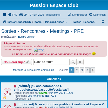
Passion Espace Club
FAQ
LPI - 27 juin 2026 - Inscriptions !
S’enregistrer
Connexion
R
PassionEspaceClub
home
Passion Espace Club
Sorties - Rencontres - Meetings - PRE
e
Sorties - Rencontres - Meetings - PRE
c
Modérateur :
Equipe du site
h
Règles du forum
e
Nous sommes sur un forum d'entraide et de passionnés, assurez-vous avant de
poster de respecter ceci:
r
Le bonjour est de coutume ici pour commencer ses messages
c
Rechercher
Recherche avanc
Nouveau sujet
h
e
1
2
3
4
Suivant
Marquer tous les sujets comme lus
• 182 sujets
r
Annonces
[clôturé] [40 ans commande t-
shirt/polo/sweat/casquette/veste/sac]
Dernier message par
EAime
«
04 avr. 2024, 19:20
Posté dans
Les 40 ans de l'ESPACE
Réponses :
18
[Important] Mise à jour des profils - Avantime et Espace V
Dernier message par
pub2n
«
05 mai 2020, 07:48