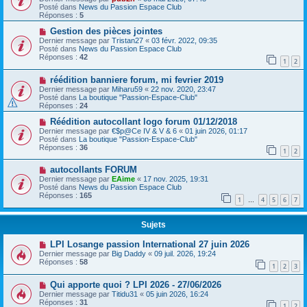
Posté dans
News du Passion Espace Club
Réponses :
5
Gestion des pièces jointes
Dernier message par
Tristan27
«
03 févr. 2022, 09:35
Posté dans
News du Passion Espace Club
Réponses :
42
1
2
réédition banniere forum, mi fevrier 2019
Dernier message par
Miharu59
«
22 nov. 2020, 23:47
Posté dans
La boutique "Passion-Espace-Club"
Réponses :
24
Réédition autocollant logo forum 01/12/2018
Dernier message par
€$p@Ce IV & V & 6
«
01 juin 2026, 01:17
Posté dans
La boutique "Passion-Espace-Club"
Réponses :
36
1
2
autocollants FORUM
Dernier message par
EAime
«
17 nov. 2025, 19:31
Posté dans
News du Passion Espace Club
Réponses :
165
1
4
5
6
7
…
Sujets
LPI Losange passion International 27 juin 2026
Dernier message par
Big Daddy
«
09 juil. 2026, 19:24
Réponses :
58
1
2
3
Qui apporte quoi ? LPI 2026 - 27/06/2026
Dernier message par
Titidu31
«
05 juin 2026, 16:24
Réponses :
31
1
2