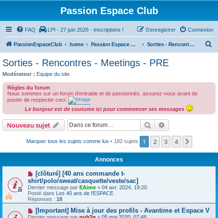
Passion Espace Club
FAQ
LPI - 27 juin 2026 - Inscriptions !
S’enregistrer
Connexion
R
PassionEspaceClub
home
Passion Espace Club
Sorties - Rencontres - Meetings - PRE
e
Sorties - Rencontres - Meetings - PRE
c
Modérateur :
Equipe du site
h
Règles du forum
e
Nous sommes sur un forum d'entraide et de passionnés, assurez-vous avant de
poster de respecter ceci:
r
Le bonjour est de coutume ici pour commencer ses messages
c
Rechercher
Recherche avanc
Nouveau sujet
h
e
1
2
3
4
Suivant
Marquer tous les sujets comme lus
• 182 sujets
r
Annonces
[clôturé] [40 ans commande t-
shirt/polo/sweat/casquette/veste/sac]
Dernier message par
EAime
«
04 avr. 2024, 19:20
Posté dans
Les 40 ans de l'ESPACE
Réponses :
18
[Important] Mise à jour des profils - Avantime et Espace V
Dernier message par
pub2n
«
05 mai 2020, 07:48