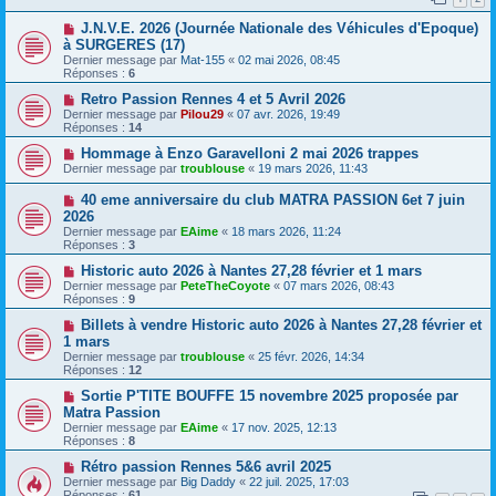
J.N.V.E. 2026 (Journée Nationale des Véhicules d'Epoque)
à SURGERES (17)
Dernier message par
Mat-155
«
02 mai 2026, 08:45
Réponses :
6
Retro Passion Rennes 4 et 5 Avril 2026
Dernier message par
Pilou29
«
07 avr. 2026, 19:49
Réponses :
14
Hommage à Enzo Garavelloni 2 mai 2026 trappes
Dernier message par
troublouse
«
19 mars 2026, 11:43
40 eme anniversaire du club MATRA PASSION 6et 7 juin
2026
Dernier message par
EAime
«
18 mars 2026, 11:24
Réponses :
3
Historic auto 2026 à Nantes 27,28 février et 1 mars
Dernier message par
PeteTheCoyote
«
07 mars 2026, 08:43
Réponses :
9
Billets à vendre Historic auto 2026 à Nantes 27,28 février et
1 mars
Dernier message par
troublouse
«
25 févr. 2026, 14:34
Réponses :
12
Sortie P'TITE BOUFFE 15 novembre 2025 proposée par
Matra Passion
Dernier message par
EAime
«
17 nov. 2025, 12:13
Réponses :
8
Rétro passion Rennes 5&6 avril 2025
Dernier message par
Big Daddy
«
22 juil. 2025, 17:03
Réponses :
61