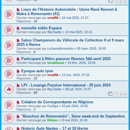
1
2
3
Lieux de l'Histoire Automobile : Usine René Bonnet &
Matra à Romorantin (41)
Dernier message par
orval56
«
24 mai 2025, 21:27
Réponses :
16
nouvelle vidéo Espace
Dernier message par
Big Daddy
«
14 mai 2025, 19:14
Salon Champenois du Véhicule de Collection 8 et 9 mars
2025 à Reims
Dernier message par
LeJeune6troeniste
«
05 mars 2025, 18:49
Réponses :
8
Participant à Rétro passion Rennes 5&6 avril 2025
Dernier message par
troublouse
«
19 févr. 2025, 19:04
Epoque auto lyon
Dernier message par
orval56
«
13 nov. 2024, 07:54
Réponses :
15
LPI - Losange Passion International - 29 juin 2024
Dernier message par
Big Daddy
«
08 juil. 2024, 15:07
Réponses :
68
1
2
3
Création de Correspondants en Régions
Dernier message par
Gui3gui
«
18 juin 2024, 10:45
Réponses :
3
"Bouchon de Romorantin", 3ème week-end de Septembre
Dernier message par
EAime
«
13 mai 2024, 16:36
Historic Auto Nantes – 17 et 18 février