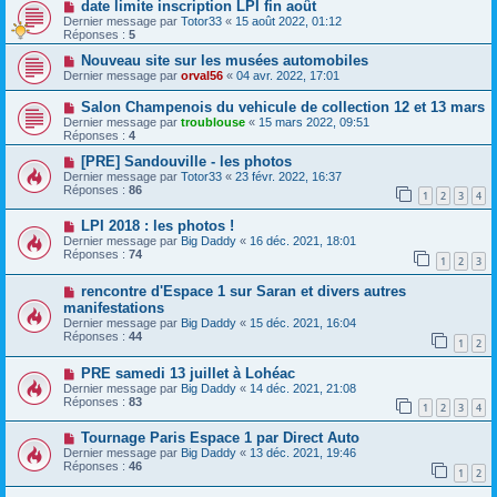
date limite inscription LPI fin août
Dernier message par
Totor33
«
15 août 2022, 01:12
Réponses :
5
Nouveau site sur les musées automobiles
Dernier message par
orval56
«
04 avr. 2022, 17:01
Salon Champenois du vehicule de collection 12 et 13 mars
Dernier message par
troublouse
«
15 mars 2022, 09:51
Réponses :
4
[PRE] Sandouville - les photos
Dernier message par
Totor33
«
23 févr. 2022, 16:37
Réponses :
86
1
2
3
4
LPI 2018 : les photos !
Dernier message par
Big Daddy
«
16 déc. 2021, 18:01
Réponses :
74
1
2
3
rencontre d'Espace 1 sur Saran et divers autres
manifestations
Dernier message par
Big Daddy
«
15 déc. 2021, 16:04
Réponses :
44
1
2
PRE samedi 13 juillet à Lohéac
Dernier message par
Big Daddy
«
14 déc. 2021, 21:08
Réponses :
83
1
2
3
4
Tournage Paris Espace 1 par Direct Auto
Dernier message par
Big Daddy
«
13 déc. 2021, 19:46
Réponses :
46
1
2