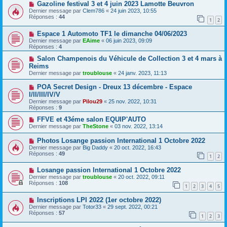
Gazoline festival 3 et 4 juin 2023 Lamotte Beuvron
Dernier message par
Clem786
«
24 juin 2023, 10:55
Réponses :
44
1
2
Espace 1 Automoto TF1 le dimanche 04/06/2023
Dernier message par
EAime
«
06 juin 2023, 09:09
Réponses :
4
Salon Champenois du Véhicule de Collection 3 et 4 mars à
Reims
Dernier message par
troublouse
«
24 janv. 2023, 11:13
POA Secret Design - Dreux 13 décembre - Espace
I/II/III/IV/V
Dernier message par
Pilou29
«
25 nov. 2022, 10:31
Réponses :
9
FFVE et 43éme salon EQUIP'AUTO
Dernier message par
TheStone
«
03 nov. 2022, 13:14
Photos Losange passion International 1 Octobre 2022
Dernier message par
Big Daddy
«
20 oct. 2022, 16:43
Réponses :
49
1
2
Losange passion International 1 Octobre 2022
Dernier message par
troublouse
«
20 oct. 2022, 09:11
Réponses :
108
1
2
3
4
5
Inscriptions LPI 2022 (1er octobre 2022)
Dernier message par
Totor33
«
29 sept. 2022, 00:21
Réponses :
57
1
2
3