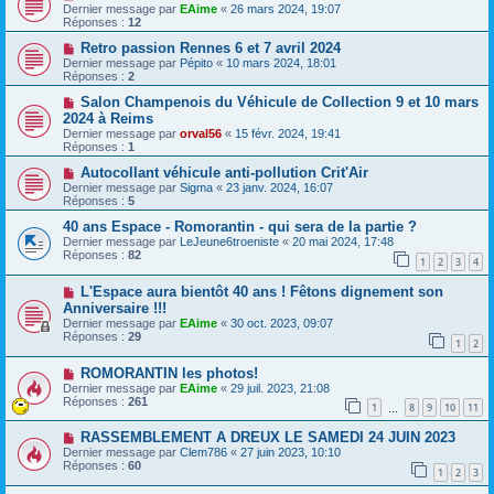
Dernier message par
EAime
«
26 mars 2024, 19:07
Réponses :
12
Retro passion Rennes 6 et 7 avril 2024
Dernier message par
Pépito
«
10 mars 2024, 18:01
Réponses :
2
Salon Champenois du Véhicule de Collection 9 et 10 mars
2024 à Reims
Dernier message par
orval56
«
15 févr. 2024, 19:41
Réponses :
1
Autocollant véhicule anti-pollution Crit'Air
Dernier message par
Sigma
«
23 janv. 2024, 16:07
Réponses :
5
40 ans Espace - Romorantin - qui sera de la partie ?
Dernier message par
LeJeune6troeniste
«
20 mai 2024, 17:48
Réponses :
82
1
2
3
4
L'Espace aura bientôt 40 ans ! Fêtons dignement son
Anniversaire !!!
Dernier message par
EAime
«
30 oct. 2023, 09:07
Réponses :
29
1
2
ROMORANTIN les photos!
Dernier message par
EAime
«
29 juil. 2023, 21:08
Réponses :
261
1
8
9
10
11
…
RASSEMBLEMENT A DREUX LE SAMEDI 24 JUIN 2023
Dernier message par
Clem786
«
27 juin 2023, 10:10
Réponses :
60
1
2
3