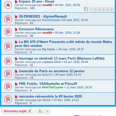
Espace 35 ans - Douai
Dernier message par
orval56
«
04 déc. 2021, 00:00
Réponses :
141
1
2
3
4
5
6
28-29/08/2021 - Alpine/Renault
Dernier message par
EnzoGenouel
«
09 sept. 2021, 20:35
Réponses :
21
Emission Rétromania
Dernier message par
orval56
«
09 déc. 2020, 23:39
Réponses :
20
La MS 670 d’Henri Pescarolo a été retirée du musée Matra,
pour être vendue
Dernier message par
Big Daddy
«
28 sept. 2020, 18:37
Réponses :
3
tournage ce vendredi 13 mars Paris (Maisons Laffitte)
Dernier message par
capitaine Dédé
«
03 avr. 2020, 09:48
Réponses :
11
traversée de Paris en ancienne 12 janvier
Dernier message par
lucky71
«
28 mars 2020, 01:24
Réponses :
13
PRE Pub2n, V6Albertville et Pilou29
Dernier message par
PeteTheCoyote
«
11 mars 2020, 19:16
Réponses :
6
rencontre retromobile le 09 fevrier 2020
Dernier message par
Hector
«
07 févr. 2020, 19:22
Réponses :
5
Nouveau sujet