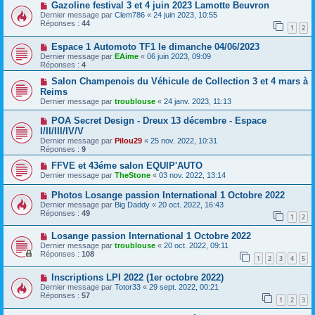
Gazoline festival 3 et 4 juin 2023 Lamotte Beuvron
Dernier message par
Clem786
«
24 juin 2023, 10:55
Réponses :
44
1
2
Espace 1 Automoto TF1 le dimanche 04/06/2023
Dernier message par
EAime
«
06 juin 2023, 09:09
Réponses :
4
Salon Champenois du Véhicule de Collection 3 et 4 mars à
Reims
Dernier message par
troublouse
«
24 janv. 2023, 11:13
POA Secret Design - Dreux 13 décembre - Espace
I/II/III/IV/V
Dernier message par
Pilou29
«
25 nov. 2022, 10:31
Réponses :
9
FFVE et 43éme salon EQUIP'AUTO
Dernier message par
TheStone
«
03 nov. 2022, 13:14
Photos Losange passion International 1 Octobre 2022
Dernier message par
Big Daddy
«
20 oct. 2022, 16:43
Réponses :
49
1
2
Losange passion International 1 Octobre 2022
Dernier message par
troublouse
«
20 oct. 2022, 09:11
Réponses :
108
1
2
3
4
5
Inscriptions LPI 2022 (1er octobre 2022)
Dernier message par
Totor33
«
29 sept. 2022, 00:21
Réponses :
57
1
2
3