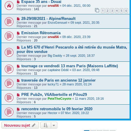
Espace 35 ans - Douai
Dernier message par
orval56
«
04 déc. 2021, 00:00
Réponses :
141
1
2
3
4
5
6
28-29/08/2021 - Alpine/Renault
Dernier message par
EnzoGenouel
«
09 sept. 2021, 20:35
Réponses :
21
Emission Rétromania
Dernier message par
orval56
«
09 déc. 2020, 23:39
Réponses :
20
La MS 670 d’Henri Pescarolo a été retirée du musée Matra,
pour être vendue
Dernier message par
Big Daddy
«
28 sept. 2020, 18:37
Réponses :
3
tournage ce vendredi 13 mars Paris (Maisons Laffitte)
Dernier message par
capitaine Dédé
«
03 avr. 2020, 09:48
Réponses :
11
traversée de Paris en ancienne 12 janvier
Dernier message par
lucky71
«
28 mars 2020, 01:24
Réponses :
13
PRE Pub2n, V6Albertville et Pilou29
Dernier message par
PeteTheCoyote
«
11 mars 2020, 19:16
Réponses :
6
rencontre retromobile le 09 fevrier 2020
Dernier message par
Hector
«
07 févr. 2020, 19:22
Réponses :
5
Nouveau sujet