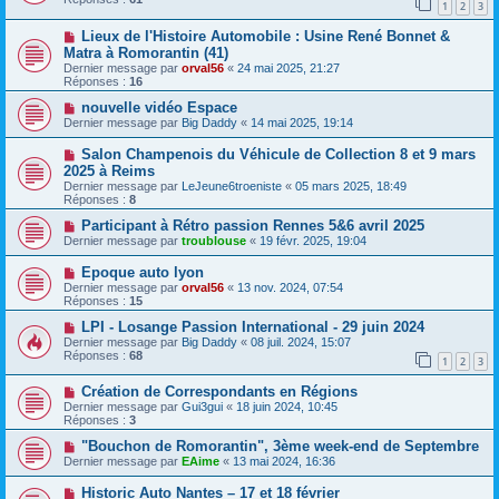
1
2
3
Lieux de l'Histoire Automobile : Usine René Bonnet &
Matra à Romorantin (41)
Dernier message par
orval56
«
24 mai 2025, 21:27
Réponses :
16
nouvelle vidéo Espace
Dernier message par
Big Daddy
«
14 mai 2025, 19:14
Salon Champenois du Véhicule de Collection 8 et 9 mars
2025 à Reims
Dernier message par
LeJeune6troeniste
«
05 mars 2025, 18:49
Réponses :
8
Participant à Rétro passion Rennes 5&6 avril 2025
Dernier message par
troublouse
«
19 févr. 2025, 19:04
Epoque auto lyon
Dernier message par
orval56
«
13 nov. 2024, 07:54
Réponses :
15
LPI - Losange Passion International - 29 juin 2024
Dernier message par
Big Daddy
«
08 juil. 2024, 15:07
Réponses :
68
1
2
3
Création de Correspondants en Régions
Dernier message par
Gui3gui
«
18 juin 2024, 10:45
Réponses :
3
"Bouchon de Romorantin", 3ème week-end de Septembre
Dernier message par
EAime
«
13 mai 2024, 16:36
Historic Auto Nantes – 17 et 18 février