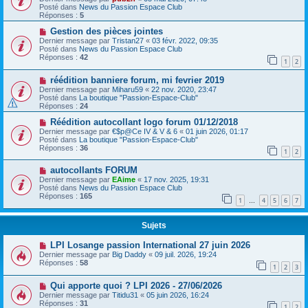
Posté dans
News du Passion Espace Club
Réponses :
5
Gestion des pièces jointes
Dernier message par
Tristan27
«
03 févr. 2022, 09:35
Posté dans
News du Passion Espace Club
Réponses :
42
1
2
réédition banniere forum, mi fevrier 2019
Dernier message par
Miharu59
«
22 nov. 2020, 23:47
Posté dans
La boutique "Passion-Espace-Club"
Réponses :
24
Réédition autocollant logo forum 01/12/2018
Dernier message par
€$p@Ce IV & V & 6
«
01 juin 2026, 01:17
Posté dans
La boutique "Passion-Espace-Club"
Réponses :
36
1
2
autocollants FORUM
Dernier message par
EAime
«
17 nov. 2025, 19:31
Posté dans
News du Passion Espace Club
Réponses :
165
1
4
5
6
7
…
Sujets
LPI Losange passion International 27 juin 2026
Dernier message par
Big Daddy
«
09 juil. 2026, 19:24
Réponses :
58
1
2
3
Qui apporte quoi ? LPI 2026 - 27/06/2026
Dernier message par
Titidu31
«
05 juin 2026, 16:24
Réponses :
31
1
2