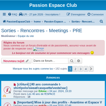
Passion Espace Club
FAQ
LPI - 27 juin 2026 - Inscriptions !
S’enregistrer
Connexion
R
PassionEspaceClub
home
Passion Espace Club
Sorties - Rencontres - Meetings - PRE
e
Sorties - Rencontres - Meetings - PRE
c
Modérateur :
Equipe du site
h
Règles du forum
e
Nous sommes sur un forum d'entraide et de passionnés, assurez-vous avant de
poster de respecter ceci:
r
Le bonjour est de coutume ici pour commencer ses messages
c
Rechercher
Recherche avanc
Nouveau sujet
h
e
1
2
3
4
Suivant
Marquer tous les sujets comme lus
• 182 sujets
r
Annonces
[clôturé] [40 ans commande t-
shirt/polo/sweat/casquette/veste/sac]
Dernier message par
EAime
«
04 avr. 2024, 19:20
Posté dans
Les 40 ans de l'ESPACE
Réponses :
18
[Important] Mise à jour des profils - Avantime et Espace V
Dernier message par
pub2n
«
05 mai 2020, 07:48