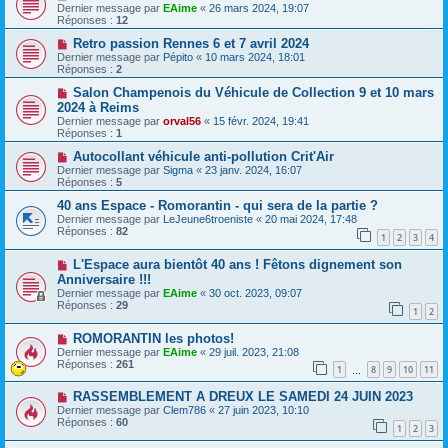
Dernier message par
EAime
«
26 mars 2024, 19:07
Réponses :
12
Retro passion Rennes 6 et 7 avril 2024
Dernier message par
Pépito
«
10 mars 2024, 18:01
Réponses :
2
Salon Champenois du Véhicule de Collection 9 et 10 mars
2024 à Reims
Dernier message par
orval56
«
15 févr. 2024, 19:41
Réponses :
1
Autocollant véhicule anti-pollution Crit'Air
Dernier message par
Sigma
«
23 janv. 2024, 16:07
Réponses :
5
40 ans Espace - Romorantin - qui sera de la partie ?
Dernier message par
LeJeune6troeniste
«
20 mai 2024, 17:48
Réponses :
82
1
2
3
4
L'Espace aura bientôt 40 ans ! Fêtons dignement son
Anniversaire !!!
Dernier message par
EAime
«
30 oct. 2023, 09:07
Réponses :
29
1
2
ROMORANTIN les photos!
Dernier message par
EAime
«
29 juil. 2023, 21:08
Réponses :
261
1
8
9
10
11
…
RASSEMBLEMENT A DREUX LE SAMEDI 24 JUIN 2023
Dernier message par
Clem786
«
27 juin 2023, 10:10
Réponses :
60
1
2
3