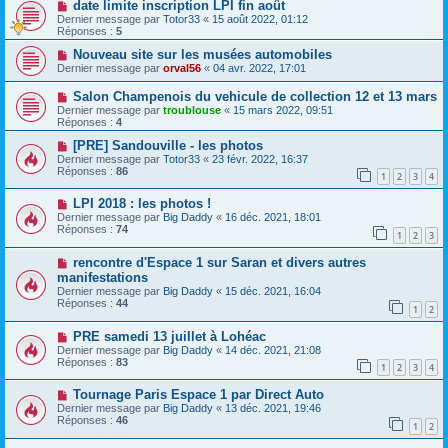
date limite inscription LPI fin août
Dernier message par
Totor33
«
15 août 2022, 01:12
Réponses :
5
Nouveau site sur les musées automobiles
Dernier message par
orval56
«
04 avr. 2022, 17:01
Salon Champenois du vehicule de collection 12 et 13 mars
Dernier message par
troublouse
«
15 mars 2022, 09:51
Réponses :
4
[PRE] Sandouville - les photos
Dernier message par
Totor33
«
23 févr. 2022, 16:37
Réponses :
86
1
2
3
4
LPI 2018 : les photos !
Dernier message par
Big Daddy
«
16 déc. 2021, 18:01
Réponses :
74
1
2
3
rencontre d'Espace 1 sur Saran et divers autres
manifestations
Dernier message par
Big Daddy
«
15 déc. 2021, 16:04
Réponses :
44
1
2
PRE samedi 13 juillet à Lohéac
Dernier message par
Big Daddy
«
14 déc. 2021, 21:08
Réponses :
83
1
2
3
4
Tournage Paris Espace 1 par Direct Auto
Dernier message par
Big Daddy
«
13 déc. 2021, 19:46
Réponses :
46
1
2