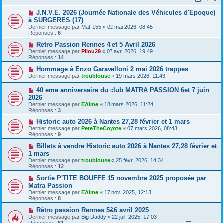
J.N.V.E. 2026 (Journée Nationale des Véhicules d'Epoque)
à SURGERES (17)
Dernier message par
Mat-155
«
02 mai 2026, 08:45
Réponses :
6
Retro Passion Rennes 4 et 5 Avril 2026
Dernier message par
Pilou29
«
07 avr. 2026, 19:49
Réponses :
14
Hommage à Enzo Garavelloni 2 mai 2026 trappes
Dernier message par
troublouse
«
19 mars 2026, 11:43
40 eme anniversaire du club MATRA PASSION 6et 7 juin
2026
Dernier message par
EAime
«
18 mars 2026, 11:24
Réponses :
3
Historic auto 2026 à Nantes 27,28 février et 1 mars
Dernier message par
PeteTheCoyote
«
07 mars 2026, 08:43
Réponses :
9
Billets à vendre Historic auto 2026 à Nantes 27,28 février et
1 mars
Dernier message par
troublouse
«
25 févr. 2026, 14:34
Réponses :
12
Sortie P'TITE BOUFFE 15 novembre 2025 proposée par
Matra Passion
Dernier message par
EAime
«
17 nov. 2025, 12:13
Réponses :
8
Rétro passion Rennes 5&6 avril 2025
Dernier message par
Big Daddy
«
22 juil. 2025, 17:03
Réponses :
61