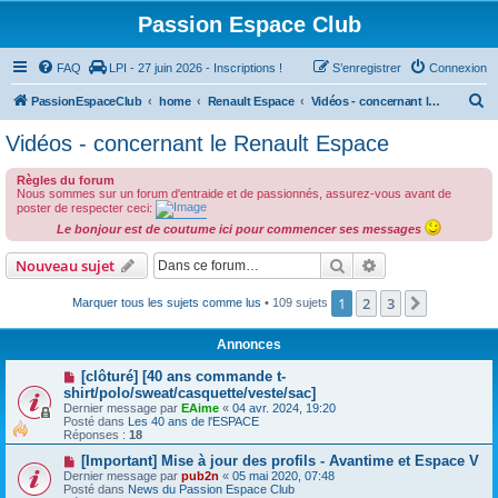
Passion Espace Club
FAQ
LPI - 27 juin 2026 - Inscriptions !
S’enregistrer
Connexion
R
PassionEspaceClub
home
Renault Espace
Vidéos - concernant le Renault Espace
e
Vidéos - concernant le Renault Espace
c
Règles du forum
h
Nous sommes sur un forum d'entraide et de passionnés, assurez-vous avant de
e
poster de respecter ceci:
Le bonjour est de coutume ici pour commencer ses messages
r
c
Rechercher
Recherche avanc
Nouveau sujet
h
1
2
3
Suivante
Marquer tous les sujets comme lus
• 109 sujets
e
r
Annonces
[clôturé] [40 ans commande t-
shirt/polo/sweat/casquette/veste/sac]
Dernier message par
EAime
«
04 avr. 2024, 19:20
Posté dans
Les 40 ans de l'ESPACE
Réponses :
18
[Important] Mise à jour des profils - Avantime et Espace V
Dernier message par
pub2n
«
05 mai 2020, 07:48
Posté dans
News du Passion Espace Club