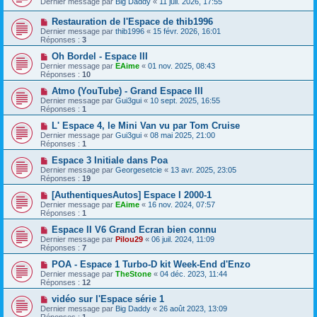
Dernier message par
Big Daddy
«
11 juil. 2026, 17:55
Restauration de l'Espace de thib1996
Dernier message par
thib1996
«
15 févr. 2026, 16:01
Réponses :
3
Oh Bordel - Espace III
Dernier message par
EAime
«
01 nov. 2025, 08:43
Réponses :
10
Atmo (YouTube) - Grand Espace III
Dernier message par
Gui3gui
«
10 sept. 2025, 16:55
Réponses :
1
L' Espace 4, le Mini Van vu par Tom Cruise
Dernier message par
Gui3gui
«
08 mai 2025, 21:00
Réponses :
1
Espace 3 Initiale dans Poa
Dernier message par
Georgesetcie
«
13 avr. 2025, 23:05
Réponses :
19
[AuthentiquesAutos] Espace I 2000-1
Dernier message par
EAime
«
16 nov. 2024, 07:57
Réponses :
1
Espace II V6 Grand Ecran bien connu
Dernier message par
Pilou29
«
06 juil. 2024, 11:09
Réponses :
7
POA - Espace 1 Turbo-D kit Week-End d'Enzo
Dernier message par
TheStone
«
04 déc. 2023, 11:44
Réponses :
12
vidéo sur l'Espace série 1
Dernier message par
Big Daddy
«
26 août 2023, 13:09
Réponses :
1