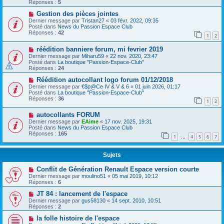
Réponses :
5
Gestion des pièces jointes
Dernier message par
Tristan27
«
03 févr. 2022, 09:35
Posté dans
News du Passion Espace Club
Réponses :
42
1
2
réédition banniere forum, mi fevrier 2019
Dernier message par
Miharu59
«
22 nov. 2020, 23:47
Posté dans
La boutique "Passion-Espace-Club"
Réponses :
24
Réédition autocollant logo forum 01/12/2018
Dernier message par
€$p@Ce IV & V & 6
«
01 juin 2026, 01:17
Posté dans
La boutique "Passion-Espace-Club"
Réponses :
36
1
2
autocollants FORUM
Dernier message par
EAime
«
17 nov. 2025, 19:31
Posté dans
News du Passion Espace Club
Réponses :
165
1
4
5
6
7
…
Sujets
Conflit de Génération Renault Espace version courte
Dernier message par
moulino51
«
05 mai 2019, 10:12
Réponses :
6
JT 84 : lancement de l'espace
Dernier message par
gus58130
«
14 sept. 2010, 10:51
Réponses :
2
la folle histoire de l'espace