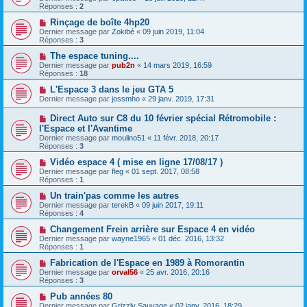
Réponses :
2
Rinçage de boîte 4hp20
Dernier message par
Zokibé
«
09 juin 2019, 11:04
Réponses :
3
The espace tuning....
Dernier message par
pub2n
«
14 mars 2019, 16:59
Réponses :
18
L'Espace 3 dans le jeu GTA 5
Dernier message par
jossmho
«
29 janv. 2019, 17:31
Direct Auto sur C8 du 10 février spécial Rétromobile :
l'Espace et l'Avantime
Dernier message par
moulino51
«
11 févr. 2018, 20:17
Réponses :
3
Vidéo espace 4 ( mise en ligne 17/08/17 )
Dernier message par
fleg
«
01 sept. 2017, 08:58
Réponses :
1
Un train'pas comme les autres
Dernier message par
terekB
«
09 juin 2017, 19:11
Réponses :
4
Changement Frein arrière sur Espace 4 en vidéo
Dernier message par
wayne1965
«
01 déc. 2016, 13:32
Réponses :
1
Fabrication de l'Espace en 1989 à Romorantin
Dernier message par
orval56
«
25 avr. 2016, 20:16
Réponses :
3
Pub années 80
Dernier message par
Grizzly Sauvage
«
02 janv. 2016, 18:29