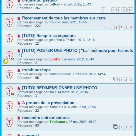
origine du pseudo
Dernier message par
LefRen
«
20 juil. 2025, 15:43
Réponses :
267
1
8
9
10
11
…
Recensement de tous les membres sur carte
Dernier message par
trej
«
20 août 2021, 19:55
Réponses :
222
1
6
7
8
9
…
[TUTO] Remplir sa signature
Dernier message par
jossmho
«
27 déc. 2013, 23:16
Réponses :
12
[TUTO] POSTER UNE PHOTO ( "La" méthode pour les nuls
!! )
Dernier message par
pub2n
«
26 mars 2012, 16:43
Réponses :
2
trombinoscope
Dernier message par
lordsmorpheus
«
23 mars 2012, 14:54
Réponses :
65
1
2
3
[TUTO] REDIMENSIONNER UNE PHOTO
Dernier message par
lo4
«
14 mars 2012, 20:34
Réponses :
1
A propos de la présentation
Dernier message par
zakat003
«
07 déc. 2009, 23:05
Réponses :
22
rencontre entre membres
Dernier message par
TheStone
«
26 mai 2009, 18:22
Réponses :
63
1
2
3
spproust