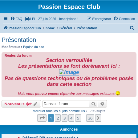
Passion Espace Club
FAQ
LPI - 27 juin 2026 - Inscriptions !
S’enregistrer
Connexion
R
PassionEspaceClub
home
Général
Présentation
e
Présentation
c
Modérateur :
Equipe du site
h
Règles du forum
e
Section verrouillée
r
Les présentations se font dorénavant ici :
c
Pas de questions techniques ou de problèmes posés
h
dans cette section
e
Mais vous pouvez encore répondre aux messages existants
r
Rechercher
Recherche avanc
Nouveau sujet
Marquer tous les sujets comme lus
• 1796 sujets
Page
1
sur
36
1
2
3
4
5
36
Suivante
…
Annonces