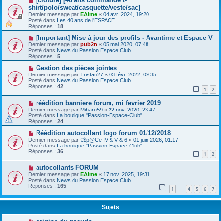
[clôturé] [40 ans commande t-
shirt/polo/sweat/casquette/veste/sac]
Dernier message par
EAime
«
04 avr. 2024, 19:20
Posté dans
Les 40 ans de l'ESPACE
Réponses :
18
[Important] Mise à jour des profils - Avantime et Espace V
Dernier message par
pub2n
«
05 mai 2020, 07:48
Posté dans
News du Passion Espace Club
Réponses :
5
Gestion des pièces jointes
Dernier message par
Tristan27
«
03 févr. 2022, 09:35
Posté dans
News du Passion Espace Club
Réponses :
42
1
2
réédition banniere forum, mi fevrier 2019
Dernier message par
Miharu59
«
22 nov. 2020, 23:47
Posté dans
La boutique "Passion-Espace-Club"
Réponses :
24
Réédition autocollant logo forum 01/12/2018
Dernier message par
€$p@Ce IV & V & 6
«
01 juin 2026, 01:17
Posté dans
La boutique "Passion-Espace-Club"
Réponses :
36
1
2
autocollants FORUM
Dernier message par
EAime
«
17 nov. 2025, 19:31
Posté dans
News du Passion Espace Club
Réponses :
165
1
4
5
6
7
…
Sujets