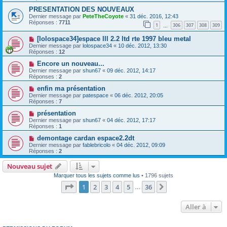
PRESENTATION DES NOUVEAUX
Dernier message par
PeteTheCoyote
«
31 déc. 2016, 12:43
Réponses :
7711
1
306
307
308
309
…
[lolospace34]espace lll 2.2 ltd rte 1997 bleu metal
Dernier message par
lolospace34
«
10 déc. 2012, 13:30
Réponses :
12
Encore un nouveau...
Dernier message par
shun67
«
09 déc. 2012, 14:17
Réponses :
2
enfin ma présentation
Dernier message par
patespace
«
06 déc. 2012, 20:05
Réponses :
7
présentation
Dernier message par
shun67
«
04 déc. 2012, 17:17
Réponses :
1
demontage cardan espace2.2dt
Dernier message par
fablebricolo
«
04 déc. 2012, 09:09
Réponses :
2
Nouveau sujet
Marquer tous les sujets comme lus
• 1796 sujets
Page
1
sur
36
1
2
3
4
5
36
Suivante
…
Aller à