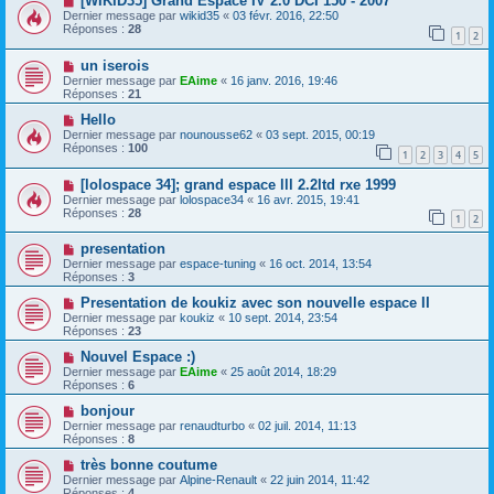
[WIKID35] Grand Espace IV 2.0 DCI 150 - 2007
Dernier message par
wikid35
«
03 févr. 2016, 22:50
Réponses :
28
1
2
un iserois
Dernier message par
EAime
«
16 janv. 2016, 19:46
Réponses :
21
Hello
Dernier message par
nounousse62
«
03 sept. 2015, 00:19
Réponses :
100
1
2
3
4
5
[lolospace 34]; grand espace lll 2.2ltd rxe 1999
Dernier message par
lolospace34
«
16 avr. 2015, 19:41
Réponses :
28
1
2
presentation
Dernier message par
espace-tuning
«
16 oct. 2014, 13:54
Réponses :
3
Presentation de koukiz avec son nouvelle espace II
Dernier message par
koukiz
«
10 sept. 2014, 23:54
Réponses :
23
Nouvel Espace :)
Dernier message par
EAime
«
25 août 2014, 18:29
Réponses :
6
bonjour
Dernier message par
renaudturbo
«
02 juil. 2014, 11:13
Réponses :
8
très bonne coutume
Dernier message par
Alpine-Renault
«
22 juin 2014, 11:42
Réponses :
4