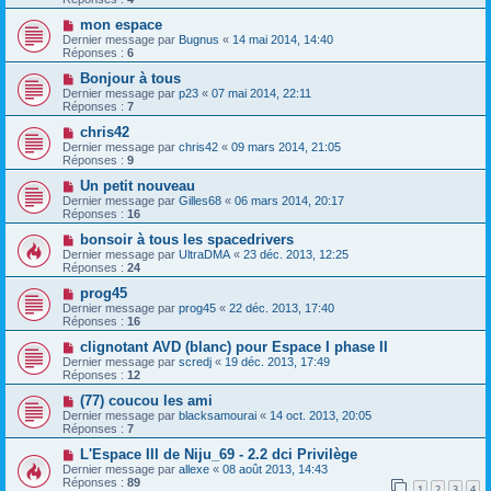
mon espace
Dernier message par
Bugnus
«
14 mai 2014, 14:40
Réponses :
6
Bonjour à tous
Dernier message par
p23
«
07 mai 2014, 22:11
Réponses :
7
chris42
Dernier message par
chris42
«
09 mars 2014, 21:05
Réponses :
9
Un petit nouveau
Dernier message par
Gilles68
«
06 mars 2014, 20:17
Réponses :
16
bonsoir à tous les spacedrivers
Dernier message par
UltraDMA
«
23 déc. 2013, 12:25
Réponses :
24
prog45
Dernier message par
prog45
«
22 déc. 2013, 17:40
Réponses :
16
clignotant AVD (blanc) pour Espace I phase II
Dernier message par
scredj
«
19 déc. 2013, 17:49
Réponses :
12
(77) coucou les ami
Dernier message par
blacksamourai
«
14 oct. 2013, 20:05
Réponses :
7
L'Espace III de Niju_69 - 2.2 dci Privilège
Dernier message par
allexe
«
08 août 2013, 14:43
Réponses :
89
1
2
3
4