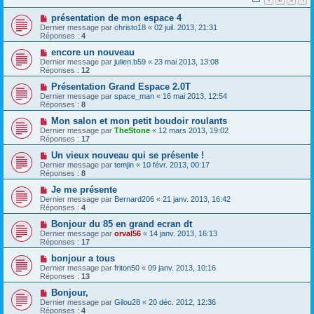
présentation de mon espace 4
Dernier message par
christo18
«
02 juil. 2013, 21:31
Réponses :
4
encore un nouveau
Dernier message par
julien.b59
«
23 mai 2013, 13:08
Réponses :
12
Présentation Grand Espace 2.0T
Dernier message par
space_man
«
16 mai 2013, 12:54
Réponses :
8
Mon salon et mon petit boudoir roulants
Dernier message par
TheStone
«
12 mars 2013, 19:02
Réponses :
17
Un vieux nouveau qui se présente !
Dernier message par
temjin
«
10 févr. 2013, 00:17
Réponses :
8
Je me présente
Dernier message par
Bernard206
«
21 janv. 2013, 16:42
Réponses :
4
Bonjour du 85 en grand ecran dt
Dernier message par
orval56
«
14 janv. 2013, 16:13
Réponses :
17
bonjour a tous
Dernier message par
friton50
«
09 janv. 2013, 10:16
Réponses :
13
Bonjour,
Dernier message par
Gilou28
«
20 déc. 2012, 12:36
Réponses :
4