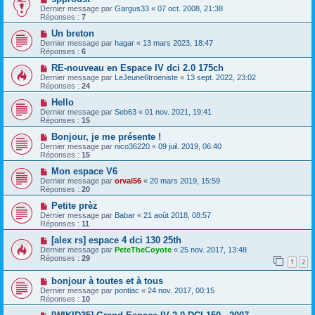
Dernier message par
Gargus33
«
07 oct. 2008, 21:38
Réponses :
7
Un breton
Dernier message par
hagar
«
13 mars 2023, 18:47
Réponses :
6
RE-nouveau en Espace IV dci 2.0 175ch
Dernier message par
LeJeune6troeniste
«
13 sept. 2022, 23:02
Réponses :
24
Hello
Dernier message par
Seb63
«
01 nov. 2021, 19:41
Réponses :
15
Bonjour, je me présente !
Dernier message par
nico36220
«
09 juil. 2019, 06:40
Réponses :
15
Mon espace V6
Dernier message par
orval56
«
20 mars 2019, 15:59
Réponses :
20
Petite prèz
Dernier message par
Babar
«
21 août 2018, 08:57
Réponses :
11
[alex rs] espace 4 dci 130 25th
Dernier message par
PeteTheCoyote
«
25 nov. 2017, 13:48
Réponses :
29
1
2
bonjour à toutes et à tous
Dernier message par
pontiac
«
24 nov. 2017, 00:15
Réponses :
10