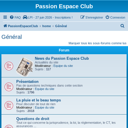
Passion Espace Club
FAQ
LPI - 27 juin 2026 - Inscriptions !
S’enregistrer
Connexion
R
PassionEspaceClub
home
Général
e
Général
c
Marquer tous les sous-forums comme lus
h
Forum
e
News du Passion Espace Club
r
Actualités du site
Modérateur :
Equipe du site
c
Sujets :
117
h
e
Présentation
Pas de questions techniques dans cette section
r
Modérateur :
Equipe du site
Sujets :
1796
La pluie et le beau temps
Pour discuter de tout de rien
Modérateur :
Equipe du site
Sujets :
2018
Questions de droit
Tout ce qui concerne la jurisprudence, la loi, la réglementation, le CT, les
assurances ...