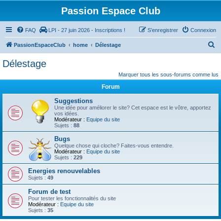
Passion Espace Club
FAQ
LPI - 27 juin 2026 - Inscriptions !
S’enregistrer
Connexion
R
PassionEspaceClub
home
Délestage
e
Délestage
c
Marquer tous les sous-forums comme lus
h
Forum
e
Suggestions
r
Une idée pour améliorer le site? Cet espace est le vôtre, apportez
vos idées.
c
Modérateur :
Equipe du site
Sujets :
88
h
Bugs
e
Quelque chose qui cloche? Faites-vous entendre.
r
Modérateur :
Equipe du site
Sujets :
229
Energies renouvelables
Sujets :
49
Forum de test
Pour tester les fonctionnalités du site
Modérateur :
Equipe du site
Sujets :
35