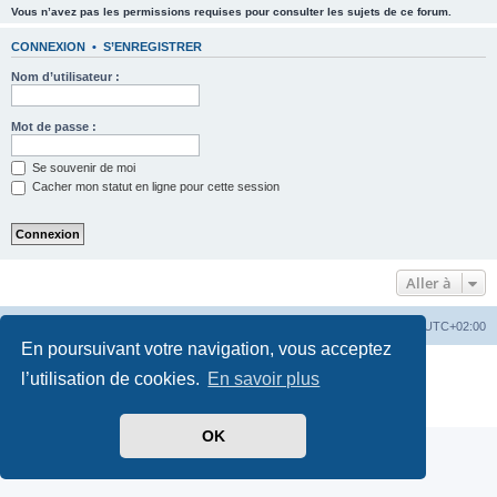
Vous n’avez pas les permissions requises pour consulter les sujets de ce forum.
CONNEXION
•
S’ENREGISTRER
Nom d’utilisateur :
Mot de passe :
Se souvenir de moi
Cacher mon statut en ligne pour cette session
Aller à
PassionEspaceClub
home
Heures au format
UTC+02:00
En poursuivant votre navigation, vous acceptez
Développé par
phpBB
® Forum Software © phpBB Limited
l’utilisation de cookies.
En savoir plus
Traduit par
phpBB-fr.com
Confidentialité
|
Conditions
OK