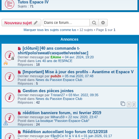
Tutos Espace IV
Sujets :
71
Rechercher
Recherche avanc
Nouveau sujet
Marquer tous les sujets comme lus
• 12 sujets • Page
1
sur
1
Annonces
[clôturé] [40 ans commande t-
shirt/polo/sweat/casquette/veste/sac]
Dernier message par
EAime
«
04 avr. 2024, 19:20
Posté dans
Les 40 ans de l'ESPACE
Réponses :
18
[Important] Mise à jour des profils - Avantime et Espace V
Dernier message par
pub2n
«
05 mai 2020, 07:48
Posté dans
News du Passion Espace Club
Réponses :
5
Gestion des pièces jointes
Dernier message par
Tristan27
«
03 févr. 2022, 09:35
Posté dans
News du Passion Espace Club
Réponses :
42
1
2
réédition banniere forum, mi fevrier 2019
Dernier message par
Miharu59
«
22 nov. 2020, 23:47
Posté dans
La boutique "Passion-Espace-Club"
Réponses :
24
Réédition autocollant logo forum 01/12/2018
Dernier message par
€$p@Ce IV & V & 6
«
01 juin 2026, 01:17