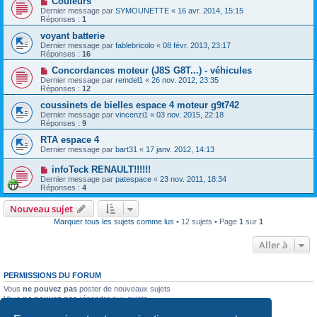
Couleurs
Dernier message par
SYMOUNETTE
«
16 avr. 2014, 15:15
Réponses :
1
voyant batterie
Dernier message par
fablebricolo
«
08 févr. 2013, 23:17
Réponses :
16
Concordances moteur (J8S G8T...) - véhicules
Dernier message par
remdel1
«
26 nov. 2012, 23:35
Réponses :
12
coussinets de bielles espace 4 moteur g9t742
Dernier message par
vincenzi1
«
03 nov. 2015, 22:18
Réponses :
9
RTA espace 4
Dernier message par
bart31
«
17 janv. 2012, 14:13
infoTeck RENAULT!!!!!!
Dernier message par
patespace
«
23 nov. 2011, 18:34
Réponses :
4
Nouveau sujet
Marquer tous les sujets comme lus
• 12 sujets • Page
1
sur
1
Aller à
PERMISSIONS DU FORUM
Vous
ne pouvez pas
poster de nouveaux sujets
Vous
ne pouvez pas
répondre aux sujets
Vous
ne pouvez pas
modifier vos messages