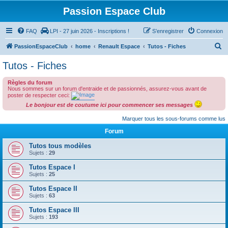
Passion Espace Club
FAQ
LPI - 27 juin 2026 - Inscriptions !
S’enregistrer
Connexion
R
PassionEspaceClub
home
Renault Espace
Tutos - Fiches
e
Tutos - Fiches
c
Règles du forum
h
Nous sommes sur un forum d'entraide et de passionnés, assurez-vous avant de
e
poster de respecter ceci:
Le bonjour est de coutume ici pour commencer ses messages
r
Marquer tous les sous-forums comme lus
c
Forum
h
e
Tutos tous modèles
Sujets :
29
r
Tutos Espace I
Sujets :
25
Tutos Espace II
Sujets :
63
Tutos Espace III
Sujets :
193