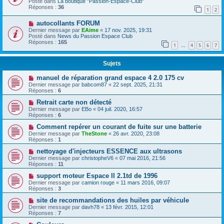
Posté dans
La boutique "Passion-Espace-Club"
Réponses :
36
1
2
autocollants FORUM
Dernier message par
EAime
«
17 nov. 2025, 19:31
Posté dans
News du Passion Espace Club
Réponses :
165
1
4
5
6
7
…
Sujets
manuel de réparation grand espace 4 2.0 175 cv
Dernier message par
babcom87
«
22 sept. 2025, 21:31
Réponses :
6
Retrait carte non détecté
Dernier message par
EBo
«
04 juil. 2020, 16:57
Réponses :
6
Comment repérer un courant de fuite sur une batterie
Dernier message par
TheStone
«
26 avr. 2020, 23:08
Réponses :
1
nettoyage d'injecteurs ESSENCE aux ultrasons
Dernier message par
christopheV6
«
07 mai 2016, 21:56
Réponses :
11
support moteur Espace II 2.1td de 1996
Dernier message par
camion rouge
«
11 mars 2016, 09:07
Réponses :
3
site de recommandations des huiles par véhicule
Dernier message par
davh78
«
13 févr. 2015, 12:01
Réponses :
7