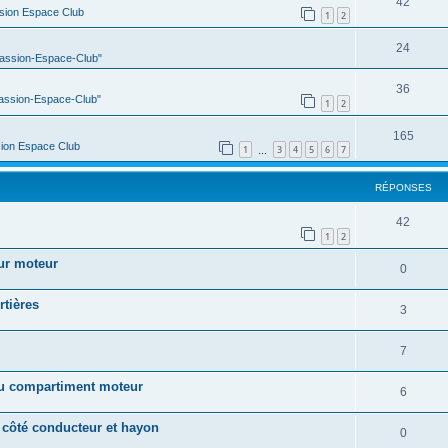
42
sion Espace Club
1
2
24
Passion-Espace-Club"
36
Passion-Espace-Club"
1
2
165
ion Espace Club
1
3
4
5
6
7
…
RÉPONSES
42
1
2
ur moteur
0
rtières
3
7
u compartiment moteur
6
s côté conducteur et hayon
0