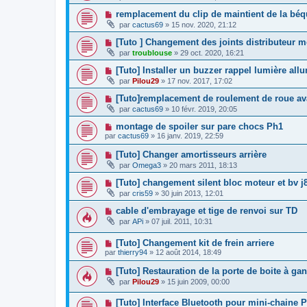
remplacement du clip de maintient de la béqu
par
cactus69
»
15 nov. 2020, 21:12
[Tuto ] Changement des joints distributeur 
par
troublouse
»
29 oct. 2020, 16:21
[Tuto] Installer un buzzer rappel lumière all
par
Pilou29
»
17 nov. 2017, 17:02
[Tuto]remplacement de roulement de roue av
par
cactus69
»
10 févr. 2019, 20:05
montage de spoiler sur pare chocs Ph1
par
cactus69
»
16 janv. 2019, 22:59
[Tuto] Changer amortisseurs arrière
par
Omega3
»
20 mars 2011, 18:13
[Tuto] changement silent bloc moteur et bv j8
par
cris59
»
30 juin 2013, 12:01
cable d'embrayage et tige de renvoi sur TD
par
APi
»
07 juil. 2011, 10:31
[Tuto] Changement kit de frein arriere
par
thierry94
»
12 août 2014, 18:49
[Tuto] Restauration de la porte de boite à gan
par
Pilou29
»
15 juin 2009, 00:00
[Tuto] Interface Bluetooth pour mini-chaine P