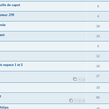
ille de capot
0
moteur J7R
4
umée
18
ant
10
0
12
s espace 1 et 2
16
27
1
2
10
t
65
1
2
3
hilips
15