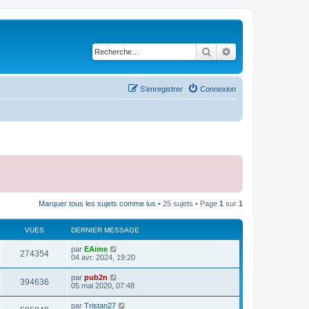
Rechercher
Recherche avancé
S’enregistrer
Connexion
Marquer tous les sujets comme lus
• 25 sujets • Page
1
sur
1
VUES
DERNIER MESSAGE
par
EAime
274354
04 avr. 2024, 19:20
par
pub2n
394636
05 mai 2020, 07:48
par
Tristan27