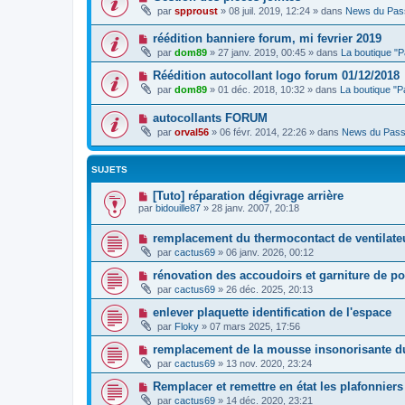
par
spproust
»
08 juil. 2019, 12:24
» dans
News du Pas
réédition banniere forum, mi fevrier 2019
par
dom89
»
27 janv. 2019, 00:45
» dans
La boutique "
Réédition autocollant logo forum 01/12/2018
par
dom89
»
01 déc. 2018, 10:32
» dans
La boutique "
autocollants FORUM
par
orval56
»
06 févr. 2014, 22:26
» dans
News du Pass
SUJETS
[Tuto] réparation dégivrage arrière
par
bidouille87
»
28 janv. 2007, 20:18
remplacement du thermocontact de ventilate
par
cactus69
»
06 janv. 2026, 00:12
rénovation des accoudoirs et garniture de po
par
cactus69
»
26 déc. 2025, 20:13
enlever plaquette identification de l'espace
par
Floky
»
07 mars 2025, 17:56
remplacement de la mousse insonorisante d
par
cactus69
»
13 nov. 2020, 23:24
Remplacer et remettre en état les plafonnier
par
cactus69
»
14 déc. 2020, 23:21