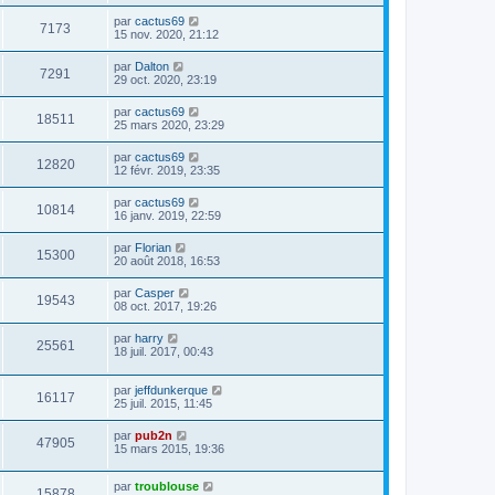
par
cactus69
7173
15 nov. 2020, 21:12
par
Dalton
7291
29 oct. 2020, 23:19
par
cactus69
18511
25 mars 2020, 23:29
par
cactus69
12820
12 févr. 2019, 23:35
par
cactus69
10814
16 janv. 2019, 22:59
par
Florian
15300
20 août 2018, 16:53
par
Casper
19543
08 oct. 2017, 19:26
par
harry
25561
18 juil. 2017, 00:43
par
jeffdunkerque
16117
25 juil. 2015, 11:45
par
pub2n
47905
15 mars 2015, 19:36
par
troublouse
15878