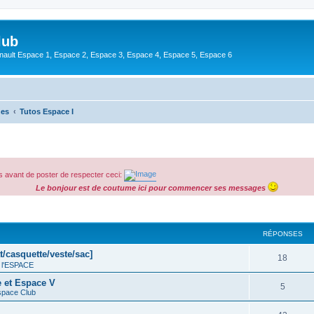
lub
enault Espace 1, Espace 2, Espace 3, Espace 4, Espace 5, Espace 6
hes
Tutos Espace I
 avant de poster de respecter ceci:
Le bonjour est de coutume ici pour commencer ses messages
cher
cherche avancée
RÉPONSES
t/casquette/veste/sac]
18
 l'ESPACE
e et Espace V
5
space Club