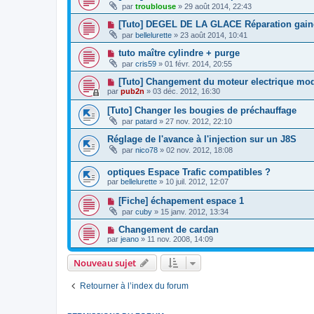
par
troublouse
»
29 août 2014, 22:43
[Tuto] DEGEL DE LA GLACE Réparation gaine 
par
bellelurette
»
23 août 2014, 10:41
tuto maître cylindre + purge
par
cris59
»
01 févr. 2014, 20:55
[Tuto] Changement du moteur electrique modu
par
pub2n
»
03 déc. 2012, 16:30
[Tuto] Changer les bougies de préchauffage
par
patard
»
27 nov. 2012, 22:10
Réglage de l'avance à l'injection sur un J8S
par
nico78
»
02 nov. 2012, 18:08
optiques Espace Trafic compatibles ?
par
bellelurette
»
10 juil. 2012, 12:07
[Fiche] échapement espace 1
par
cuby
»
15 janv. 2012, 13:34
Changement de cardan
par
jeano
»
11 nov. 2008, 14:09
Nouveau sujet
Retourner à l’index du forum