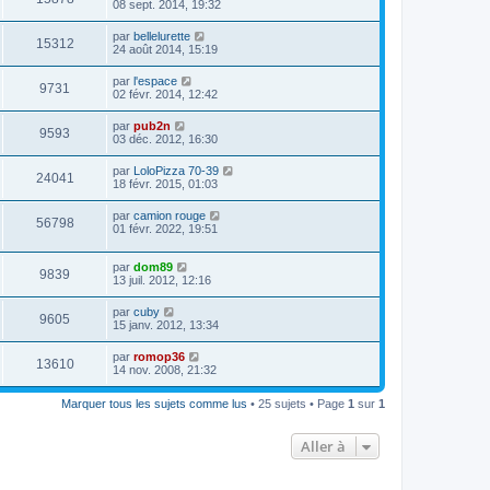
08 sept. 2014, 19:32
par
bellelurette
15312
24 août 2014, 15:19
par
l'espace
9731
02 févr. 2014, 12:42
par
pub2n
9593
03 déc. 2012, 16:30
par
LoloPizza 70-39
24041
18 févr. 2015, 01:03
par
camion rouge
56798
01 févr. 2022, 19:51
par
dom89
9839
13 juil. 2012, 12:16
par
cuby
9605
15 janv. 2012, 13:34
par
romop36
13610
14 nov. 2008, 21:32
Marquer tous les sujets comme lus
• 25 sujets • Page
1
sur
1
Aller à