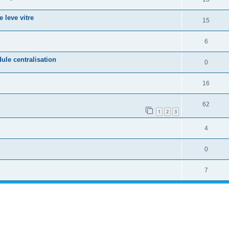
leve vitre
15
6
le centralisation
0
16
62
1
2
3
4
0
7