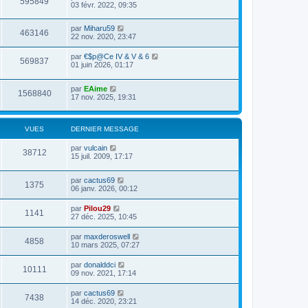
595849
03 févr. 2022, 09:35
par
Miharu59
463146
22 nov. 2020, 23:47
par
€$p@Ce IV & V & 6
569837
01 juin 2026, 01:17
par
EAime
1568840
17 nov. 2025, 19:31
VUES
DERNIER MESSAGE
par
vulcain
38712
15 juil. 2009, 17:17
par
cactus69
1375
06 janv. 2026, 00:12
par
Pilou29
1141
27 déc. 2025, 10:45
par
maxderoswell
4858
10 mars 2025, 07:27
par
donalddci
10111
09 nov. 2021, 17:14
par
cactus69
7438
14 déc. 2020, 23:21