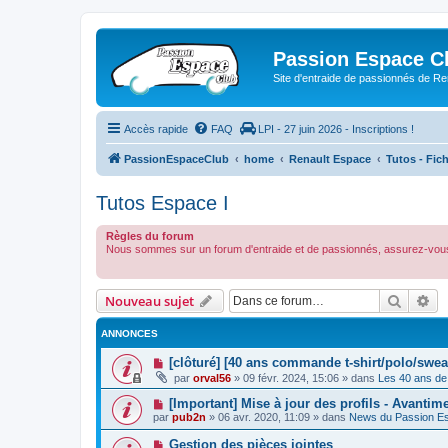
Passion Espace C
Site d'entraide de passionnés de R
Accès rapide
FAQ
LPI - 27 juin 2026 - Inscriptions !
PassionEspaceClub
home
Renault Espace
Tutos - Fic
Tutos Espace I
Règles du forum
Nous sommes sur un forum d'entraide et de passionnés, assurez-vous
Recher
Re
Nouveau sujet
ANNONCES
[clôturé] [40 ans commande t-shirt/polo/swea
par
orval56
»
09 févr. 2024, 15:06
» dans
Les 40 ans de
[Important] Mise à jour des profils - Avantim
par
pub2n
»
06 avr. 2020, 11:09
» dans
News du Passion E
Gestion des pièces jointes