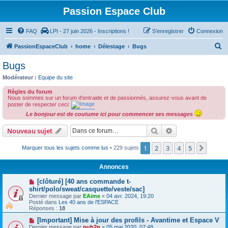
Passion Espace Club
FAQ
LPI - 27 juin 2026 - Inscriptions !
S’enregistrer
Connexion
R
PassionEspaceClub
home
Délestage
Bugs
e
Bugs
c
Modérateur :
Equipe du site
h
Règles du forum
e
Nous sommes sur un forum d'entraide et de passionnés, assurez-vous avant de
poster de respecter ceci:
r
Le bonjour est de coutume ici pour commencer ses messages
c
Rechercher
Recherche avanc
Nouveau sujet
h
e
1
2
3
4
5
Suiva
Marquer tous les sujets comme lus
• 229 sujets
r
Annonces
[clôturé] [40 ans commande t-
shirt/polo/sweat/casquette/veste/sac]
Dernier message par
EAime
«
04 avr. 2024, 19:20
Posté dans
Les 40 ans de l'ESPACE
Réponses :
18
[Important] Mise à jour des profils - Avantime et Espace V
Dernier message par
pub2n
«
05 mai 2020, 07:48