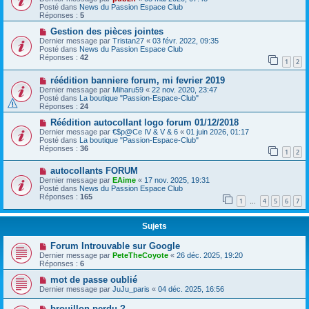
Posté dans
News du Passion Espace Club
Réponses :
5
Gestion des pièces jointes
Dernier message par
Tristan27
«
03 févr. 2022, 09:35
Posté dans
News du Passion Espace Club
Réponses :
42
1
2
réédition banniere forum, mi fevrier 2019
Dernier message par
Miharu59
«
22 nov. 2020, 23:47
Posté dans
La boutique "Passion-Espace-Club"
Réponses :
24
Réédition autocollant logo forum 01/12/2018
Dernier message par
€$p@Ce IV & V & 6
«
01 juin 2026, 01:17
Posté dans
La boutique "Passion-Espace-Club"
Réponses :
36
1
2
autocollants FORUM
Dernier message par
EAime
«
17 nov. 2025, 19:31
Posté dans
News du Passion Espace Club
Réponses :
165
1
4
5
6
7
…
Sujets
Forum Introuvable sur Google
Dernier message par
PeteTheCoyote
«
26 déc. 2025, 19:20
Réponses :
6
mot de passe oublié
Dernier message par
JuJu_paris
«
04 déc. 2025, 16:56
brouillon perdu ?