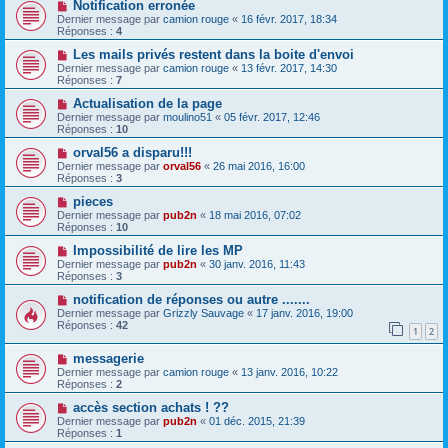
Notification erronée
Dernier message par
camion rouge
«
16 févr. 2017, 18:34
Réponses :
4
Les mails privés restent dans la boite d'envoi
Dernier message par
camion rouge
«
13 févr. 2017, 14:30
Réponses :
7
Actualisation de la page
Dernier message par
moulino51
«
05 févr. 2017, 12:46
Réponses :
10
orval56 a disparu!!!
Dernier message par
orval56
«
26 mai 2016, 16:00
Réponses :
3
pieces
Dernier message par
pub2n
«
18 mai 2016, 07:02
Réponses :
10
Impossibilité de lire les MP
Dernier message par
pub2n
«
30 janv. 2016, 11:43
Réponses :
3
notification de réponses ou autre .......
Dernier message par
Grizzly Sauvage
«
17 janv. 2016, 19:00
Réponses :
42
1
2
messagerie
Dernier message par
camion rouge
«
13 janv. 2016, 10:22
Réponses :
2
accès section achats ! ??
Dernier message par
pub2n
«
01 déc. 2015, 21:39
Réponses :
1