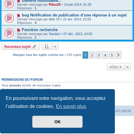
Gallerie inutilisable...
Dernier message par
Pilou29
«
14 juin 2014, 01:29
Réponses :
1
bug Notification de publication d’une réponse à un sujet
Dernier message par
defy 33
«
21 avr. 2014, 21:53
Réponses :
4
Fonction recherche
Dernier message par
Sandari
«
07 déc. 2013, 14:03
Réponses :
2
Nouveau sujet
1
2
3
4
5
Suiva
Marquer tous les sujets comme lus
• 229 sujets
Aller à
PERMISSIONS DU FORUM
Vous
pouvez
poster de nouveaux sujets
Vous
pouvez
répondre aux sujets
Vous
ne pouvez pas
modifier vos messages
En poursuivant votre navigation, vous acceptez
Vous
ne pouvez pas
supprimer vos messages
Vous
ne pouvez pas
joindre des fichiers
l’utilisation de cookies.
En savoir plus
PassionEspaceClub
home
Heures au format
UTC+02:00
OK
Développé par
phpBB
® Forum Software © phpBB Limited
Traduit par
phpBB-fr.com
Confidentialité
|
Conditions