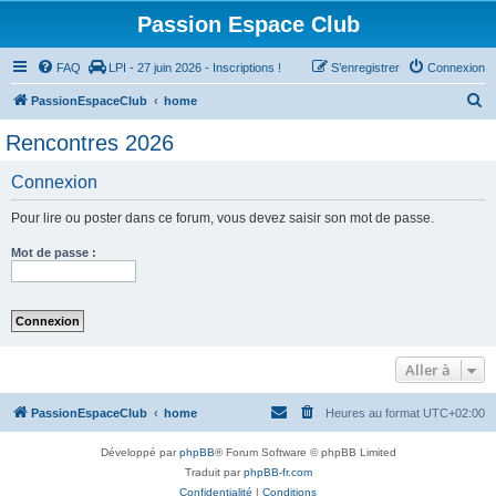
Passion Espace Club
FAQ
LPI - 27 juin 2026 - Inscriptions !
S’enregistrer
Connexion
R
PassionEspaceClub
home
e
Rencontres 2026
c
Connexion
h
e
Pour lire ou poster dans ce forum, vous devez saisir son mot de passe.
r
Mot de passe :
c
h
e
r
Aller à
PassionEspaceClub
home
Heures au format
UTC+02:00
Développé par
phpBB
® Forum Software © phpBB Limited
Traduit par
phpBB-fr.com
Confidentialité
|
Conditions