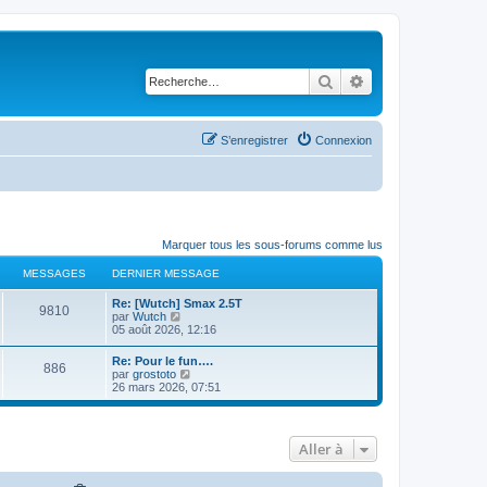
Rechercher
Recherche avancé
S’enregistrer
Connexion
Marquer tous les sous-forums comme lus
MESSAGES
DERNIER MESSAGE
Re: [Wutch] Smax 2.5T
9810
V
par
Wutch
o
05 août 2026, 12:16
i
r
Re: Pour le fun….
886
l
V
par
grostoto
e
o
26 mars 2026, 07:51
d
i
e
r
r
l
n
e
i
Aller à
d
e
e
r
r
m