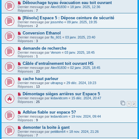
Débouchage tuyau évacuation eau toit ouvrant
Dernier message par
Alex91830
«
18 janv. 2025, 12:36
Réponses :
7
[Résolu] Espace 5 : Dépose ceinture de sécurité
Dernier message par
jossmho
«
09 janv. 2025, 19:35
Réponses :
2
Conversion Ethanol
Dernier message par
flo_601
«
03 janv. 2025, 23:40
Réponses :
3
demande de recherche
Dernier message par
Venom
«
03 janv. 2025, 18:45
Réponses :
1
Câble d’entraînement toit ouvrant HS
Dernier message par
Alex91830
«
02 janv. 2025, 18:45
Réponses :
23
cache haut parleur
Dernier message par
ultrapsg
«
29 déc. 2024, 19:23
Réponses :
13
Démontage sièges arrières sur Espace 5
Dernier message par
ledavidcom
«
15 déc. 2024, 20:47
Réponses :
25
1
2
Adblue fiable sur espace 5?
Dernier message par
ledavidcom
«
19 nov. 2024, 09:44
Réponses :
9
demonter la boite à gant
Dernier message par
petitlion64
«
18 nov. 2024, 21:26
Réponses :
7