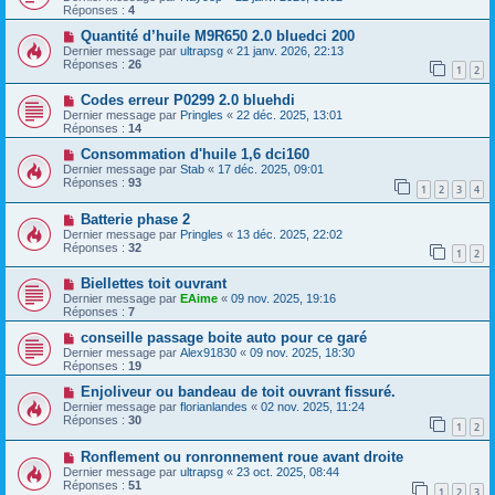
Réponses :
4
Quantité d’huile M9R650 2.0 bluedci 200
Dernier message par
ultrapsg
«
21 janv. 2026, 22:13
Réponses :
26
1
2
Codes erreur P0299 2.0 bluehdi
Dernier message par
Pringles
«
22 déc. 2025, 13:01
Réponses :
14
Consommation d'huile 1,6 dci160
Dernier message par
Stab
«
17 déc. 2025, 09:01
Réponses :
93
1
2
3
4
Batterie phase 2
Dernier message par
Pringles
«
13 déc. 2025, 22:02
Réponses :
32
1
2
Biellettes toit ouvrant
Dernier message par
EAime
«
09 nov. 2025, 19:16
Réponses :
7
conseille passage boite auto pour ce garé
Dernier message par
Alex91830
«
09 nov. 2025, 18:30
Réponses :
19
Enjoliveur ou bandeau de toit ouvrant fissuré.
Dernier message par
florianlandes
«
02 nov. 2025, 11:24
Réponses :
30
1
2
Ronflement ou ronronnement roue avant droite
Dernier message par
ultrapsg
«
23 oct. 2025, 08:44
Réponses :
51
1
2
3