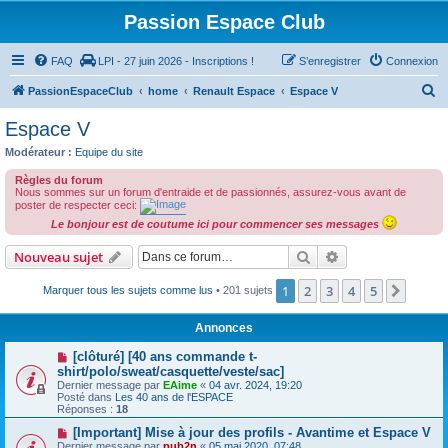
Passion Espace Club
FAQ
LPI - 27 juin 2026 - Inscriptions !
S’enregistrer
Connexion
R
PassionEspaceClub
home
Renault Espace
Espace V
e
Espace V
c
Modérateur :
Equipe du site
h
Règles du forum
e
Nous sommes sur un forum d'entraide et de passionnés, assurez-vous avant de
poster de respecter ceci:
r
Le bonjour est de coutume ici pour commencer ses messages
c
Rechercher
Recherche avanc
Nouveau sujet
h
e
1
2
3
4
5
Suiva
Marquer tous les sujets comme lus
• 201 sujets
r
Annonces
[clôturé] [40 ans commande t-
shirt/polo/sweat/casquette/veste/sac]
Dernier message par
EAime
«
04 avr. 2024, 19:20
Posté dans
Les 40 ans de l'ESPACE
Réponses :
18
[Important] Mise à jour des profils - Avantime et Espace V
Dernier message par
pub2n
«
05 mai 2020, 07:48