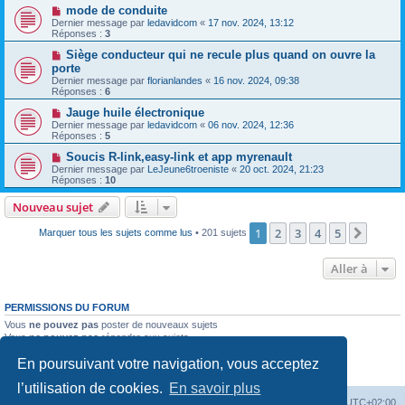
mode de conduite
Dernier message par
ledavidcom
«
17 nov. 2024, 13:12
Réponses :
3
Siège conducteur qui ne recule plus quand on ouvre la
porte
Dernier message par
florianlandes
«
16 nov. 2024, 09:38
Réponses :
6
Jauge huile électronique
Dernier message par
ledavidcom
«
06 nov. 2024, 12:36
Réponses :
5
Soucis R-link,easy-link et app myrenault
Dernier message par
LeJeune6troeniste
«
20 oct. 2024, 21:23
Réponses :
10
Nouveau sujet
1
2
3
4
5
Suiva
Marquer tous les sujets comme lus
• 201 sujets
Aller à
PERMISSIONS DU FORUM
Vous
ne pouvez pas
poster de nouveaux sujets
Vous
ne pouvez pas
répondre aux sujets
Vous
ne pouvez pas
modifier vos messages
En poursuivant votre navigation, vous acceptez
Vous
ne pouvez pas
supprimer vos messages
Vous
ne pouvez pas
joindre des fichiers
l’utilisation de cookies.
En savoir plus
PassionEspaceClub
home
Heures au format
UTC+02:00