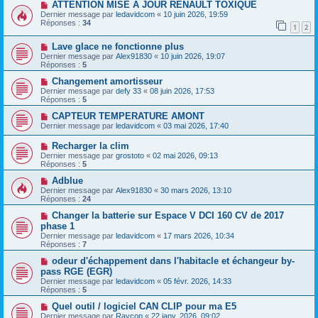
ATTENTION MISE A JOUR RENAULT TOXIQUE
Dernier message par
ledavidcom
«
10 juin 2026, 19:59
Réponses :
34
1
2
Lave glace ne fonctionne plus
Dernier message par
Alex91830
«
10 juin 2026, 19:07
Réponses :
5
Changement amortisseur
Dernier message par
defy 33
«
08 juin 2026, 17:53
Réponses :
5
CAPTEUR TEMPERATURE AMONT
Dernier message par
ledavidcom
«
03 mai 2026, 17:40
Recharger la clim
Dernier message par
grostoto
«
02 mai 2026, 09:13
Réponses :
5
Adblue
Dernier message par
Alex91830
«
30 mars 2026, 13:10
Réponses :
24
Changer la batterie sur Espace V DCI 160 CV de 2017
phase 1
Dernier message par
ledavidcom
«
17 mars 2026, 10:34
Réponses :
7
odeur d'échappement dans l'habitacle et échangeur by-
pass RGE (EGR)
Dernier message par
ledavidcom
«
05 févr. 2026, 14:33
Réponses :
5
Quel outil / logiciel CAN CLIP pour ma E5
Dernier message par
Raycop
«
22 janv. 2026, 09:02