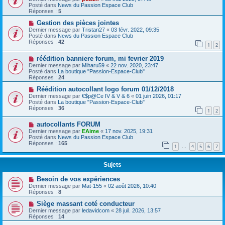
Posté dans
News du Passion Espace Club
Réponses :
5
Gestion des pièces jointes
Dernier message par
Tristan27
«
03 févr. 2022, 09:35
Posté dans
News du Passion Espace Club
Réponses :
42
1
2
réédition banniere forum, mi fevrier 2019
Dernier message par
Miharu59
«
22 nov. 2020, 23:47
Posté dans
La boutique "Passion-Espace-Club"
Réponses :
24
Réédition autocollant logo forum 01/12/2018
Dernier message par
€$p@Ce IV & V & 6
«
01 juin 2026, 01:17
Posté dans
La boutique "Passion-Espace-Club"
Réponses :
36
1
2
autocollants FORUM
Dernier message par
EAime
«
17 nov. 2025, 19:31
Posté dans
News du Passion Espace Club
Réponses :
165
1
4
5
6
7
…
Sujets
Besoin de vos expériences
Dernier message par
Mat-155
«
02 août 2026, 10:40
Réponses :
8
Siège massant coté conducteur
Dernier message par
ledavidcom
«
28 juil. 2026, 13:57
Réponses :
14