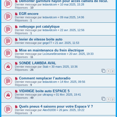
Démonter garniture hayon pour accès caméra de recul.
Dernier message par
ledavidcom
«
10 mai 2025, 15:28
Réponses :
10
EGR encore
Dernier message par
ledavidcom
«
09 mai 2025, 14:06
Réponses :
1
nettoyage pot catalytique
Dernier message par
ledavidcom
«
22 avr. 2025, 12:56
Réponses :
1
levier de vitesse boite auto
Dernier message par
gege77
«
21 avr. 2025, 11:53
Mise en maintenance du frein électrique
Dernier message par
LeJeune6troeniste
«
20 avr. 2025, 19:33
Réponses :
11
SONDE LAMBDA AVAL
Dernier message par
Stab
«
30 mars 2025, 10:36
Réponses :
26
1
2
Comment remplacer l’autoradio
Dernier message par
ledavidcom
«
14 févr. 2025, 09:56
Réponses :
9
VIDANGE boite auto ESPACE 5
Dernier message par
ultrapsg
«
01 févr. 2025, 19:41
Réponses :
49
1
2
Quels pneus 4 saisons pour votre Espace V ?
Dernier message par
Alex91830
«
26 janv. 2025, 19:22
Réponses :
3