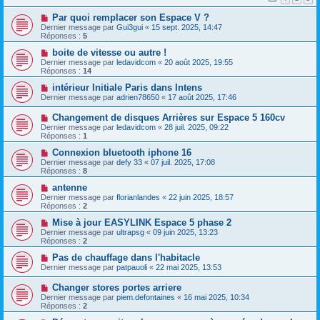
Par quoi remplacer son Espace V ?
Dernier message par
Gui3gui
«
15 sept. 2025, 14:47
Réponses :
5
boite de vitesse ou autre !
Dernier message par
ledavidcom
«
20 août 2025, 19:55
Réponses :
14
intérieur Initiale Paris dans Intens
Dernier message par
adrien78650
«
17 août 2025, 17:46
Changement de disques Arrières sur Espace 5 160cv
Dernier message par
ledavidcom
«
28 juil. 2025, 09:22
Réponses :
1
Connexion bluetooth iphone 16
Dernier message par
defy 33
«
07 juil. 2025, 17:08
Réponses :
8
antenne
Dernier message par
florianlandes
«
22 juin 2025, 18:57
Réponses :
2
Mise à jour EASYLINK Espace 5 phase 2
Dernier message par
ultrapsg
«
09 juin 2025, 13:23
Réponses :
2
Pas de chauffage dans l'habitacle
Dernier message par
patpauoli
«
22 mai 2025, 13:53
Changer stores portes arriere
Dernier message par
piem.defontaines
«
16 mai 2025, 10:34
Réponses :
2