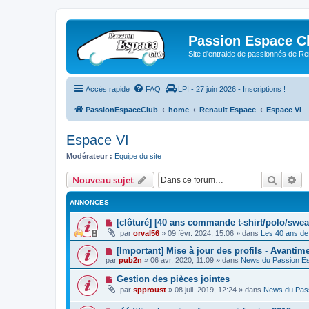
Passion Espace C
Site d'entraide de passionnés de R
Accès rapide
FAQ
LPI - 27 juin 2026 - Inscriptions !
PassionEspaceClub
home
Renault Espace
Espace VI
Espace VI
Modérateur :
Equipe du site
Recher
Re
Nouveau sujet
ANNONCES
[clôturé] [40 ans commande t-shirt/polo/swea
par
orval56
»
09 févr. 2024, 15:06
» dans
Les 40 ans de
[Important] Mise à jour des profils - Avantim
par
pub2n
»
06 avr. 2020, 11:09
» dans
News du Passion E
Gestion des pièces jointes
par
spproust
»
08 juil. 2019, 12:24
» dans
News du Pas