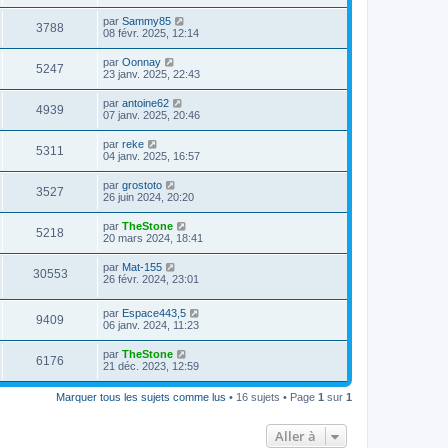
par
Sammy85
3788
08 févr. 2025, 12:14
par
Oonnay
5247
23 janv. 2025, 22:43
par
antoine62
4939
07 janv. 2025, 20:46
par
reke
5311
04 janv. 2025, 16:57
par
grostoto
3527
26 juin 2024, 20:20
par
TheStone
5218
20 mars 2024, 18:41
par
Mat-155
30553
26 févr. 2024, 23:01
par
Espace443,5
9409
06 janv. 2024, 11:23
par
TheStone
6176
21 déc. 2023, 12:59
Marquer tous les sujets comme lus
• 16 sujets • Page
1
sur
1
Aller à