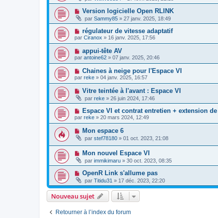
Version logicielle Open RLINK
par
Sammy85
»
27 janv. 2025, 18:49
régulateur de vitesse adaptatif
par
Ciranox
»
16 janv. 2025, 17:56
appui-tête AV
par
antoine62
»
07 janv. 2025, 20:46
Chaines à neige pour l'Espace VI
par
reke
»
04 janv. 2025, 16:57
Vitre teintée à l'avant : Espace VI
par
reke
»
26 juin 2024, 17:46
Espace VI et contrat entretien + extension de
par
reke
»
20 mars 2024, 12:49
Mon espace 6
par
stef78180
»
01 oct. 2023, 21:08
Mon nouvel Espace VI
par
immikimaru
»
30 oct. 2023, 08:35
OpenR Link s'allume pas
par
Titidu31
»
17 déc. 2023, 22:20
Nouveau sujet
Retourner à l’index du forum