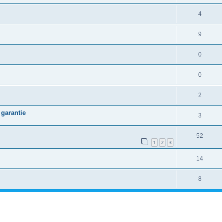
4
9
0
0
2
 garantie
3
52
1
2
3
14
8