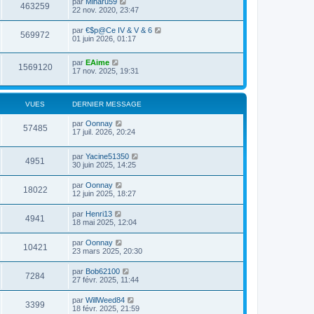
par
Miharu59
463259
22 nov. 2020, 23:47
par
€$p@Ce IV & V & 6
569972
01 juin 2026, 01:17
par
EAime
1569120
17 nov. 2025, 19:31
VUES
DERNIER MESSAGE
par
Oonnay
57485
17 juil. 2026, 20:24
par
Yacine51350
4951
30 juin 2025, 14:25
par
Oonnay
18022
12 juin 2025, 18:27
par
Henri13
4941
18 mai 2025, 12:04
par
Oonnay
10421
23 mars 2025, 20:30
par
Bob62100
7284
27 févr. 2025, 11:44
par
WillWeed84
3399
18 févr. 2025, 21:59