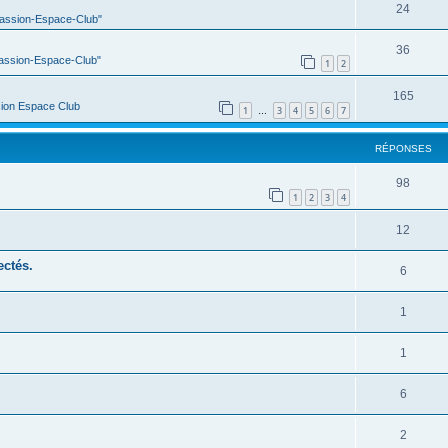
24
Passion-Espace-Club"
36
Passion-Espace-Club"
1
2
165
ion Espace Club
1
3
4
5
6
7
…
RÉPONSES
98
1
2
3
4
12
ectés.
6
1
1
6
2