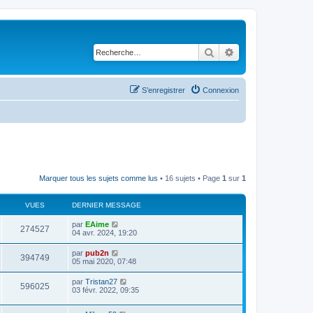
Rechercher
Recherche avancé
S’enregistrer
Connexion
Marquer tous les sujets comme lus
• 16 sujets • Page
1
sur
1
VUES
DERNIER MESSAGE
par
EAime
274527
04 avr. 2024, 19:20
par
pub2n
394749
05 mai 2020, 07:48
par
Tristan27
596025
03 févr. 2022, 09:35