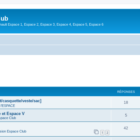
lub
enault Espace 1, Espace 2, Espace 3, Espace 4, Espace 5, Espace 6
cher
cherche avancée
RÉPONSES
t/casquette/veste/sac]
18
 l'ESPACE
e et Espace V
5
space Club
42
sion Espace Club
1
2