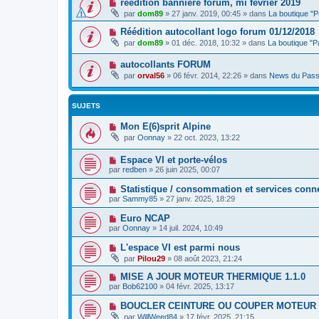
réédition banniere forum, mi fevrier 2019
par
dom89
»
27 janv. 2019, 00:45
» dans
La boutique "
Réédition autocollant logo forum 01/12/2018
par
dom89
»
01 déc. 2018, 10:32
» dans
La boutique "
autocollants FORUM
par
orval56
»
06 févr. 2014, 22:26
» dans
News du Pass
SUJETS
Mon E(6)sprit Alpine
par
Oonnay
»
22 oct. 2023, 13:22
Espace VI et porte-vélos
par
redben
»
26 juin 2025, 00:07
Statistique / consommation et services conn
par
Sammy85
»
27 janv. 2025, 18:29
Euro NCAP
par
Oonnay
»
14 juil. 2024, 10:49
L'espace VI est parmi nous
par
Pilou29
»
08 août 2023, 21:24
MISE A JOUR MOTEUR THERMIQUE 1.1.0
par
Bob62100
»
04 févr. 2025, 13:17
BOUCLER CEINTURE OU COUPER MOTEUR
par
WillWeed84
»
17 févr. 2025, 21:15