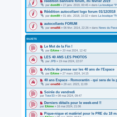
réédition banniere forum, mi fevrier 2019
par
dom89
»
27 janv. 2019, 00:45
» dans
La boutique "
Réédition autocollant logo forum 01/12/2018
par
dom89
»
01 déc. 2018, 10:32
» dans
La boutique "
autocollants FORUM
par
orval56
»
06 févr. 2014, 22:26
» dans
News du Pass
SUJETS
Le Mot de la Fin !
par
EAime
»
20 mai 2024, 12:42
LES 40 ANS LES PHOTOS
par
JPB
»
19 mai 2024, 22:07
Article de presse sur les 40 ans de l'Espace
par
EAime
»
27 mars 2024, 14:15
40 ans Espace - Romorantin - qui sera de la p
par
orval56
»
28 oct. 2023, 11:09
Soirée du vendredi
par
Totor33
»
08 mai 2024, 09:47
Derniers détails pour le week-end !!
par
EAime
»
16 mai 2024, 21:06
Pique-nique et matériel pour le PRE du 18 m