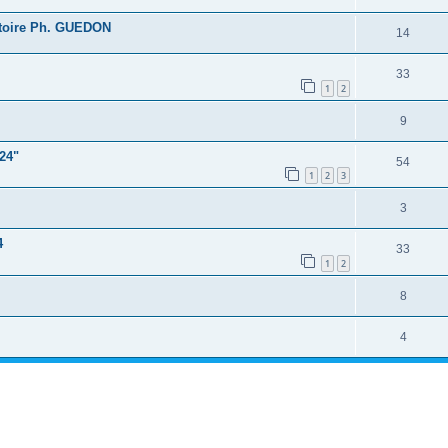
atoire Ph. GUEDON
14
33
1
2
9
24"
54
1
2
3
3
4
33
1
2
8
4