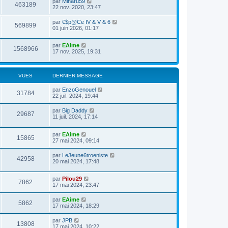
par
Miharu59
463189
22 nov. 2020, 23:47
par
€$p@Ce IV & V & 6
569899
01 juin 2026, 01:17
par
EAime
1568966
17 nov. 2025, 19:31
VUES
DERNIER MESSAGE
par
EnzoGenouel
31784
22 juil. 2024, 19:44
par
Big Daddy
29687
11 juil. 2024, 17:14
par
EAime
15865
27 mai 2024, 09:14
par
LeJeune6troeniste
42958
20 mai 2024, 17:48
par
Pilou29
7862
17 mai 2024, 23:47
par
EAime
5862
17 mai 2024, 18:29
par
JPB
13808
17 mai 2024, 10:22