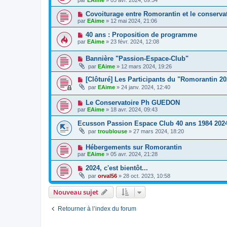
par
EAime
»
05 avr. 2024, 09:54
Covoiturage entre Romorantin et le conserv
par
EAime
»
12 mai 2024, 21:06
40 ans : Proposition de programme
par
EAime
»
23 févr. 2024, 12:08
Bannière "Passion-Espace-Club"
par
EAime
»
12 mars 2024, 19:26
[Clôturé] Les Participants du "Romorantin 20
par
EAime
»
24 janv. 2024, 12:40
Le Conservatoire Ph GUEDON
par
EAime
»
18 avr. 2024, 09:43
Ecusson Passion Espace Club 40 ans 1984 202
par
troublouse
»
27 mars 2024, 18:20
Hébergements sur Romorantin
par
EAime
»
05 avr. 2024, 21:28
2024, c'est bientôt...
par
orval56
»
28 oct. 2023, 10:58
Nouveau sujet
Retourner à l’index du forum