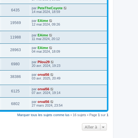
par
PeteTheCoyote
6435
14 mai 2024, 18:59
par
EAime
19569
12 mai 2024, 09:26
par
EAime
11988
11 mai 2024, 20:12
par
EAime
28963
04 mai 2024, 18:09
par
Pilou29
6980
20 avr. 2024, 19:23
par
orval56
38386
03 avr. 2025, 20:49
par
orval56
6125
07 avr. 2024, 19:14
par
orval56
6802
27 mars 2024, 23:54
Marquer tous les sujets comme lus
• 16 sujets • Page
1
sur
1
Aller à