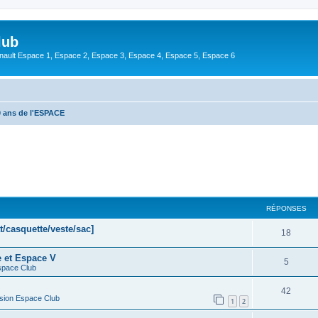
lub
enault Espace 1, Espace 2, Espace 3, Espace 4, Espace 5, Espace 6
0 ans de l'ESPACE
cher
cherche avancée
RÉPONSES
t/casquette/veste/sac]
18
e et Espace V
5
space Club
42
sion Espace Club
1
2