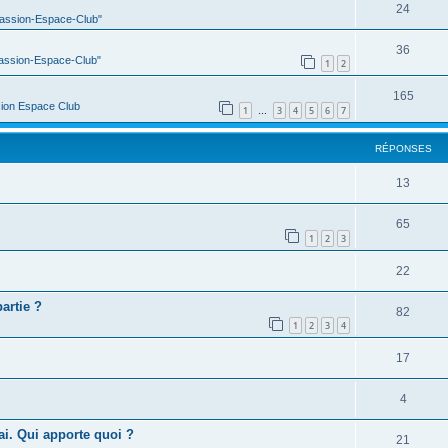
24
Passion-Espace-Club"
36
Passion-Espace-Club"
1
2
165
ion Espace Club
1
3
4
5
6
7
…
RÉPONSES
13
65
1
2
3
22
artie ?
82
1
2
3
4
17
4
ai. Qui apporte quoi ?
21