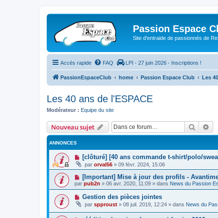
Passion Espace C
Site d'entraide de passionnés de R
Accès rapide
FAQ
LPI - 27 juin 2026 - Inscriptions !
PassionEspaceClub
home
Passion Espace Club
Les 4
Les 40 ans de l'ESPACE
Modérateur :
Equipe du site
Recher
Re
Nouveau sujet
ANNONCES
[clôturé] [40 ans commande t-shirt/polo/swea
par
orval56
»
09 févr. 2024, 15:06
[Important] Mise à jour des profils - Avantim
par
pub2n
»
06 avr. 2020, 11:09
» dans
News du Passion E
Gestion des pièces jointes
par
spproust
»
08 juil. 2019, 12:24
» dans
News du Pas