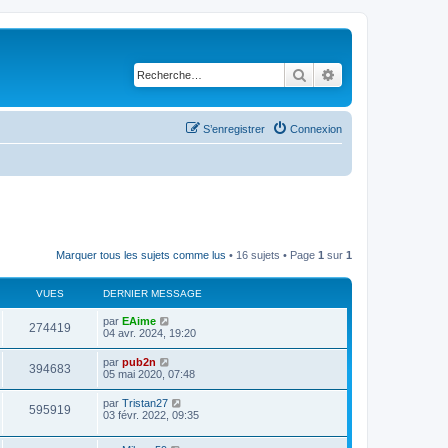
Rechercher
Recherche avancé
S’enregistrer
Connexion
Marquer tous les sujets comme lus
• 16 sujets • Page
1
sur
1
VUES
DERNIER MESSAGE
par
EAime
274419
04 avr. 2024, 19:20
par
pub2n
394683
05 mai 2020, 07:48
par
Tristan27
595919
03 févr. 2022, 09:35