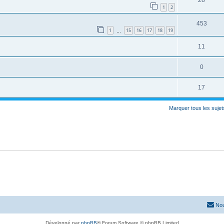
28
1
2
453
1
15
16
17
18
19
…
11
0
17
Marquer tous les suje
Nou
Développé par
phpBB
® Forum Software © phpBB Limited