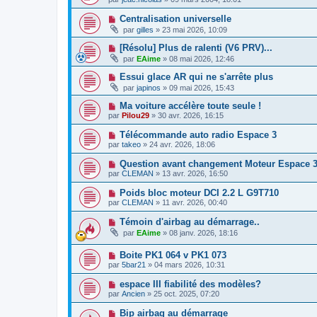
Centralisation universelle
par
gilles
»
23 mai 2026, 10:09
[Résolu] Plus de ralenti (V6 PRV)...
par
EAime
»
08 mai 2026, 12:46
Essui glace AR qui ne s'arrête plus
par
japinos
»
09 mai 2026, 15:43
Ma voiture accélère toute seule !
par
Pilou29
»
30 avr. 2026, 16:15
Télécommande auto radio Espace 3
par
takeo
»
24 avr. 2026, 18:06
Question avant changement Moteur Espace 3
par
CLEMAN
»
13 avr. 2026, 16:50
Poids bloc moteur DCI 2.2 L G9T710
par
CLEMAN
»
11 avr. 2026, 00:40
Témoin d'airbag au démarrage..
par
EAime
»
08 janv. 2026, 18:16
Boite PK1 064 v PK1 073
par
5bar21
»
04 mars 2026, 10:31
espace III fiabilité des modèles?
par
Ancien
»
25 oct. 2025, 07:20
Bip airbag au démarrage