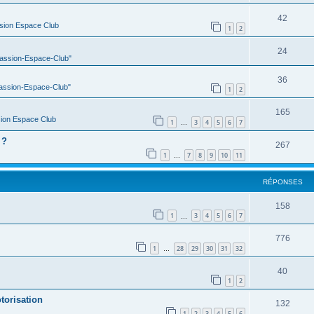
42
sion Espace Club
1
2
24
Passion-Espace-Club"
36
Passion-Espace-Club"
1
2
165
ion Espace Club
1
3
4
5
6
7
…
 ?
267
1
7
8
9
10
11
…
RÉPONSES
158
1
3
4
5
6
7
…
776
1
28
29
30
31
32
…
40
1
2
torisation
132
1
2
3
4
5
6