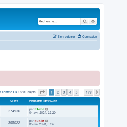
Rechercher
Recherche avancé
S’enregistrer
Connexion
Page
1
sur
178
1
2
3
4
5
178
Suivante
ts comme lus
• 8881 sujets
…
VUES
DERNIER MESSAGE
par
EAime
274936
04 avr. 2024, 19:20
par
pub2n
395022
05 mai 2020, 07:48