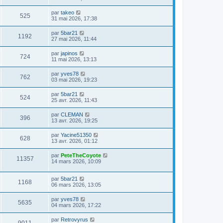
par
takeo
525
31 mai 2026, 17:38
par
5bar21
1192
27 mai 2026, 11:44
par
japinos
724
11 mai 2026, 13:13
par
yves78
762
03 mai 2026, 19:23
par
5bar21
524
25 avr. 2026, 11:43
par
CLEMAN
396
13 avr. 2026, 19:25
par
Yacine51350
628
13 avr. 2026, 01:12
par
PeteTheCoyote
11357
14 mars 2026, 10:09
par
5bar21
1168
06 mars 2026, 13:05
par
yves78
5635
04 mars 2026, 17:22
par
Retrovyrus