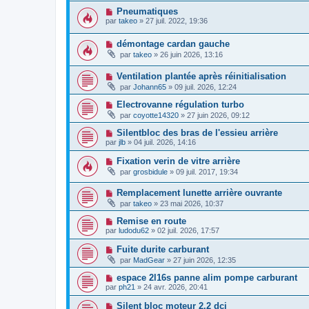
Pneumatiques
par
takeo
»
27 juil. 2022, 19:36
démontage cardan gauche
par
takeo
»
26 juin 2026, 13:16
Ventilation plantée après réinitialisation
par
Johann65
»
09 juil. 2026, 12:24
Electrovanne régulation turbo
par
coyotte14320
»
27 juin 2026, 09:12
Silentbloc des bras de l'essieu arrière
par
jlb
»
04 juil. 2026, 14:16
Fixation verin de vitre arrière
par
grosbidule
»
09 juil. 2017, 19:34
Remplacement lunette arrière ouvrante
par
takeo
»
23 mai 2026, 10:37
Remise en route
par
ludodu62
»
02 juil. 2026, 17:57
Fuite durite carburant
par
MadGear
»
27 juin 2026, 12:35
espace 2l16s panne alim pompe carburant
par
ph21
»
24 avr. 2026, 20:41
Silent bloc moteur 2.2 dci