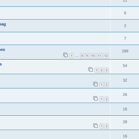
11
6
bag
2
7
ses
299
1
8
9
10
11
12
…
s
54
1
2
3
32
1
2
26
1
2
16
28
1
2
16