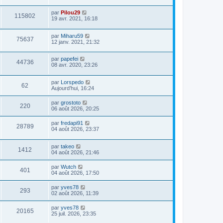
par
Pilou29
115802
19 avr. 2021, 16:18
par
Miharu59
75637
12 janv. 2021, 21:32
par
papefei
44736
08 avr. 2020, 23:26
par
Lorspedo
62
Aujourd’hui, 16:24
par
grostoto
220
06 août 2026, 20:25
par
fredapi91
28789
04 août 2026, 23:37
par
takeo
1412
04 août 2026, 21:46
par
Wutch
401
04 août 2026, 17:50
par
yves78
293
02 août 2026, 11:39
par
yves78
20165
25 juil. 2026, 23:35