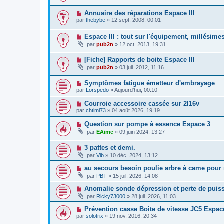
Annuaire des réparations Espace III
par
thebybe
»
12 sept. 2008, 00:01
Espace III : tout sur l'équipement, millésimes, 
par
pub2n
»
12 oct. 2013, 19:31
[Fiche] Rapports de boite Espace III
par
pub2n
»
03 juil. 2012, 11:16
Symptômes fatigue émetteur d'embrayage
par
Lorspedo
»
Aujourd’hui, 00:10
Courroie accessoire cassée sur 2l16v
par
chtimi73
»
04 août 2026, 19:19
Question sur pompe à essence Espace 3
par
EAime
»
09 juin 2024, 13:27
3 pattes et demi.
par
Vib
»
10 déc. 2024, 13:12
au secours besoin poulie arbre à came pou
par
PBT
»
15 juil. 2026, 14:08
Anomalie sonde dépression et perte de pui
par
Ricky73000
»
28 juil. 2026, 11:03
Prévention casse Boite de vitesse JC5 Espac
par
solotrix
»
19 nov. 2016, 20:34