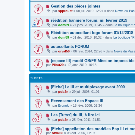
Gestion des pièces jointes
par
spproust
»
08 juil. 2019, 12:24
» dans
News du Pas
réédition banniere forum, mi fevrier 2019
par
dom89
»
27 janv. 2019, 00:45
» dans
La boutique "
Réédition autocollant logo forum 01/12/2018
par
dom89
»
01 déc. 2018, 10:32
» dans
La boutique "
autocollants FORUM
par
orval56
»
06 févr. 2014, 22:26
» dans
News du Pass
[espace III] modif GB/FR Mission impossible
par
Pilou29
»
17 janv. 2010, 16:13
SUJETS
[Fiche] Le III et multiplexage avant 2000
par
pub2n
»
29 juin 2008, 01:01
Recensement des Espace III
par
Brunold
»
18 févr. 2006, 02:34
Les [Tutos] du III, à lire ici ...
par
pub2n
»
25 févr. 2011, 21:51
[Fiche] appellation des modèles Esp III et mo
par
orval56
»
03 oct. 2006, 11:19