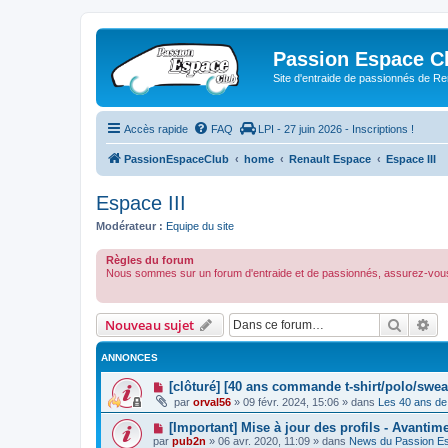
Passion Espace C
Site d'entraide de passionnés de R
Accès rapide
FAQ
LPI - 27 juin 2026 - Inscriptions !
PassionEspaceClub
home
Renault Espace
Espace III
Espace III
Modérateur :
Equipe du site
Règles du forum
Nous sommes sur un forum d'entraide et de passionnés, assurez-vous
Recher
Re
Nouveau sujet
ANNONCES
[clôturé] [40 ans commande t-shirt/polo/swea
par
orval56
»
09 févr. 2024, 15:06
» dans
Les 40 ans de
[Important] Mise à jour des profils - Avantim
par
pub2n
»
06 avr. 2020, 11:09
» dans
News du Passion E