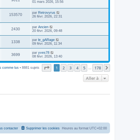
9011
01 mars 2026, 15:56
par
Retrovyrus
153570
26 févr. 2026, 22:31
par
Ancien
2430
20 févr. 2026, 09:48
par
le_gARage
1338
09 févr. 2026, 11:34
par
yves78
3699
08 févr. 2026, 13:40
Page
1
sur
178
1
2
3
4
5
178
Suivante
ts comme lus
• 8881 sujets
…
Aller à
s contacter
Supprimer les cookies
Heures au format
UTC+02:00