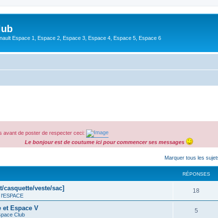
lub
enault Espace 1, Espace 2, Espace 3, Espace 4, Espace 5, Espace 6
 avant de poster de respecter ceci:
Le bonjour est de coutume ici pour commencer ses messages
cher
cherche avancée
Marquer tous les suje
RÉPONSES
t/casquette/veste/sac]
18
 l'ESPACE
e et Espace V
5
space Club