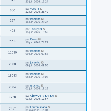
511
23 juin 2026, 13:24
par
yves78
600
22 juin 2026, 23:40
par
jossmho
297
16 juin 2026, 23:37
par
Thierry09
408
15 juin 2026, 18:56
par
Daton
74517
10 juin 2026, 21:21
par
jossmho
11030
09 juin 2026, 09:56
par
jossmho
2800
09 juin 2026, 09:50
par
jossmho
18683
08 juin 2026, 18:05
par
grostoto
2384
01 juin 2026, 19:15
par
€$p@Ce IV & V & 6
4778
01 juin 2026, 17:57
par
Laurent mada
7417
31 mai 2026, 21:04