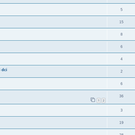
5
15
8
6
4
 dci
2
6
36
1
2
3
19