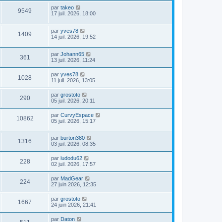
par
takeo
9549
17 juil. 2026, 18:00
par
yves78
1409
14 juil. 2026, 19:52
par
Johann65
361
13 juil. 2026, 11:24
par
yves78
1028
11 juil. 2026, 13:05
par
grostoto
290
05 juil. 2026, 20:11
par
CurvyEspace
10862
05 juil. 2026, 15:17
par
burton380
1316
03 juil. 2026, 08:35
par
ludodu62
228
02 juil. 2026, 17:57
par
MadGear
224
27 juin 2026, 12:35
par
grostoto
1667
24 juin 2026, 21:41
par
Daton