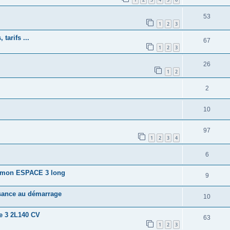
53
1
2
3
tarifs ...
67
1
2
3
26
1
2
2
10
97
1
2
3
4
6
r mon ESPACE 3 long
9
ssance au démarrage
10
e 3 2L140 CV
63
1
2
3