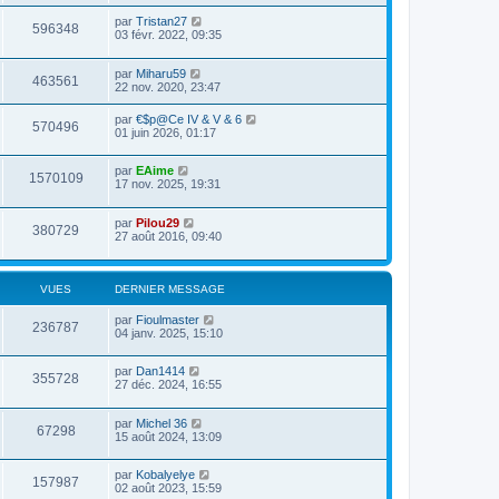
par
Tristan27
596348
03 févr. 2022, 09:35
par
Miharu59
463561
22 nov. 2020, 23:47
par
€$p@Ce IV & V & 6
570496
01 juin 2026, 01:17
par
EAime
1570109
17 nov. 2025, 19:31
par
Pilou29
380729
27 août 2016, 09:40
VUES
DERNIER MESSAGE
par
Fioulmaster
236787
04 janv. 2025, 15:10
par
Dan1414
355728
27 déc. 2024, 16:55
par
Michel 36
67298
15 août 2024, 13:09
par
Kobalyelye
157987
02 août 2023, 15:59