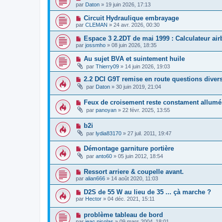
par
Daton
»
19 juin 2026, 17:13
Circuit Hydraulique embrayage
par
CLEMAN
»
24 avr. 2026, 00:30
Espace 3 2.2DT de mai 1999 : Calculateur air
par
jossmho
»
08 juin 2026, 18:35
Au sujet BVA et suintement huile
par
Thierry09
»
14 juin 2026, 19:03
2.2 DCI G9T remise en route questions diver
par
Daton
»
30 juin 2019, 21:04
Feux de croisement reste constament allumé
par
panoyan
»
22 févr. 2025, 13:55
b2i
par
lydia83170
»
27 juil. 2011, 19:47
Démontage garniture portière
par
anto60
»
05 juin 2012, 18:54
Ressort arriere & coupelle avant.
par
alian666
»
14 août 2020, 11:03
D2S de 55 W au lieu de 35 ... çà marche ?
par
Hector
»
04 déc. 2021, 15:11
problème tableau de bord
par
jeac.nicolas
»
09 mars 2004, 18:01