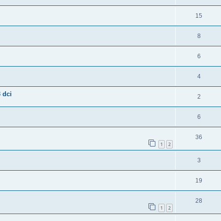
15
8
6
4
 dci
2
6
36
1
2
3
19
28
1
2