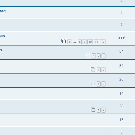
6
bag
2
7
ses
299
1
8
9
10
11
12
…
s
54
1
2
3
32
1
2
26
1
2
16
28
1
2
16
5