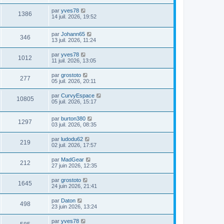
par
yves78
1386
14 juil. 2026, 19:52
par
Johann65
346
13 juil. 2026, 11:24
par
yves78
1012
11 juil. 2026, 13:05
par
grostoto
277
05 juil. 2026, 20:11
par
CurvyEspace
10805
05 juil. 2026, 15:17
par
burton380
1297
03 juil. 2026, 08:35
par
ludodu62
219
02 juil. 2026, 17:57
par
MadGear
212
27 juin 2026, 12:35
par
grostoto
1645
24 juin 2026, 21:41
par
Daton
498
23 juin 2026, 13:24
par
yves78