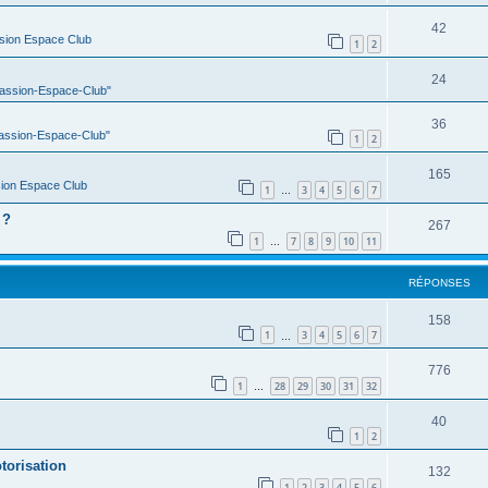
42
sion Espace Club
1
2
24
Passion-Espace-Club"
36
Passion-Espace-Club"
1
2
165
ion Espace Club
1
3
4
5
6
7
…
 ?
267
1
7
8
9
10
11
…
RÉPONSES
158
1
3
4
5
6
7
…
776
1
28
29
30
31
32
…
40
1
2
torisation
132
1
2
3
4
5
6