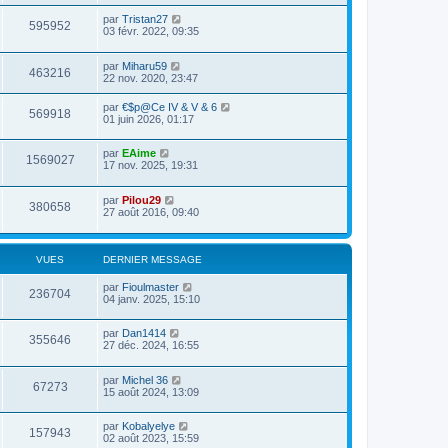
par
Tristan27
595952
03 févr. 2022, 09:35
par
Miharu59
463216
22 nov. 2020, 23:47
par
€$p@Ce IV & V & 6
569918
01 juin 2026, 01:17
par
EAime
1569027
17 nov. 2025, 19:31
par
Pilou29
380658
27 août 2016, 09:40
VUES
DERNIER MESSAGE
par
Fioulmaster
236704
04 janv. 2025, 15:10
par
Dan1414
355646
27 déc. 2024, 16:55
par
Michel 36
67273
15 août 2024, 13:09
par
Kobalyelye
157943
02 août 2023, 15:59