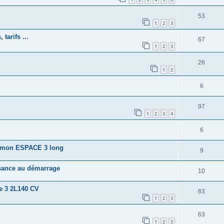
53
1
2
3
tarifs ...
67
1
2
3
26
1
2
6
97
1
2
3
4
6
r mon ESPACE 3 long
9
ssance au démarrage
10
e 3 2L140 CV
63
1
2
3
63
1
2
3