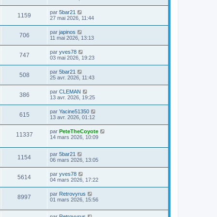
par
5bar21
1159
27 mai 2026, 11:44
par
japinos
706
11 mai 2026, 13:13
par
yves78
747
03 mai 2026, 19:23
par
5bar21
508
25 avr. 2026, 11:43
par
CLEMAN
386
13 avr. 2026, 19:25
par
Yacine51350
615
13 avr. 2026, 01:12
par
PeteTheCoyote
11337
14 mars 2026, 10:09
par
5bar21
1154
06 mars 2026, 13:05
par
yves78
5614
04 mars 2026, 17:22
par
Retrovyrus
8997
01 mars 2026, 15:56
par
Retrovyrus