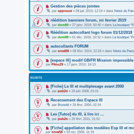
Gestion des pièces jointes
par
spproust
»
08 juil. 2019, 12:24
» dans
News du Pas
réédition banniere forum, mi fevrier 2019
par
dom89
»
27 janv. 2019, 00:45
» dans
La boutique "
Réédition autocollant logo forum 01/12/2018
par
dom89
»
01 déc. 2018, 10:32
» dans
La boutique "
autocollants FORUM
par
orval56
»
06 févr. 2014, 22:26
» dans
News du Pass
[espace III] modif GB/FR Mission impossible
par
Pilou29
»
17 janv. 2010, 16:13
SUJETS
[Fiche] Le III et multiplexage avant 2000
par
pub2n
»
29 juin 2008, 01:01
Recensement des Espace III
par
Brunold
»
18 févr. 2006, 02:34
Les [Tutos] du III, à lire ici ...
par
pub2n
»
25 févr. 2011, 21:51
[Fiche] appellation des modèles Esp III et mo
par
orval56
»
03 oct. 2006, 11:19