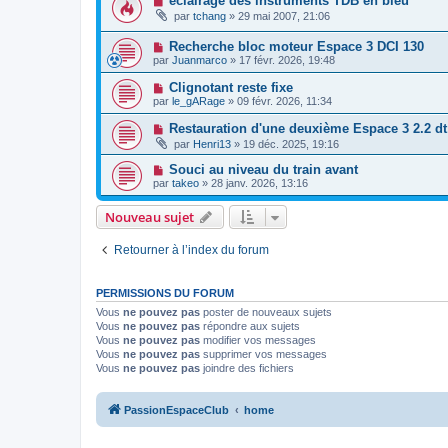
éclairage des instruments TDB en bleu
par
tchang
»
29 mai 2007, 21:06
Recherche bloc moteur Espace 3 DCI 130
par
Juanmarco
»
17 févr. 2026, 19:48
Clignotant reste fixe
par
le_gARage
»
09 févr. 2026, 11:34
Restauration d'une deuxième Espace 3 2.2 dt
par
Henri13
»
19 déc. 2025, 19:16
Souci au niveau du train avant
par
takeo
»
28 janv. 2026, 13:16
Nouveau sujet
Retourner à l’index du forum
PERMISSIONS DU FORUM
Vous
ne pouvez pas
poster de nouveaux sujets
Vous
ne pouvez pas
répondre aux sujets
Vous
ne pouvez pas
modifier vos messages
Vous
ne pouvez pas
supprimer vos messages
Vous
ne pouvez pas
joindre des fichiers
PassionEspaceClub
home