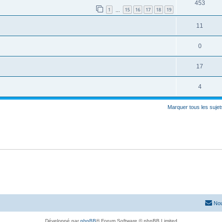
453
1
15
16
17
18
19
…
11
0
17
4
Marquer tous les suje
Nou
Développé par
phpBB
® Forum Software © phpBB Limited