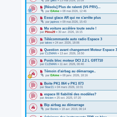
par
gilles
»
23 mai 2026, 10:09
[Résolu] Plus de ralenti (V6 PRV)...
par
EAime
»
08 mai 2026, 12:46
Essui glace AR qui ne s'arrête plus
par
japinos
»
09 mai 2026, 15:43
Ma voiture accélère toute seule !
par
Pilou29
»
30 avr. 2026, 16:15
Télécommande auto radio Espace 3
par
takeo
»
24 avr. 2026, 18:06
Question avant changement Moteur Espace 3
par
CLEMAN
»
13 avr. 2026, 16:50
Poids bloc moteur DCI 2.2 L G9T710
par
CLEMAN
»
11 avr. 2026, 00:40
Témoin d'airbag au démarrage..
par
EAime
»
08 janv. 2026, 18:16
Boite PK1 064 v PK1 073
par
5bar21
»
04 mars 2026, 10:31
espace III fiabilité des modèles?
par
Ancien
»
25 oct. 2025, 07:20
Bip airbag au démarrage
par
Bories
»
18 avr. 2019, 00:14