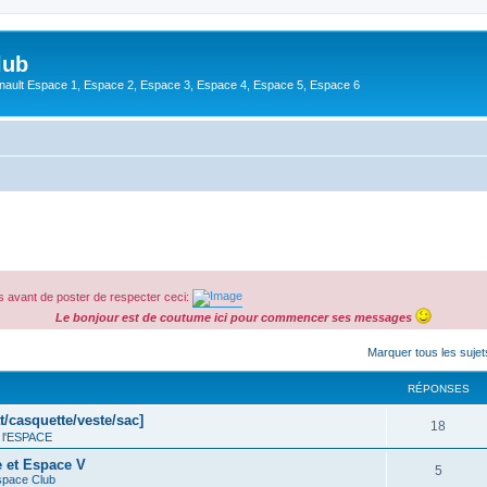
lub
enault Espace 1, Espace 2, Espace 3, Espace 4, Espace 5, Espace 6
 avant de poster de respecter ceci:
Le bonjour est de coutume ici pour commencer ses messages
cher
cherche avancée
Marquer tous les suje
RÉPONSES
t/casquette/veste/sac]
18
 l'ESPACE
e et Espace V
5
space Club