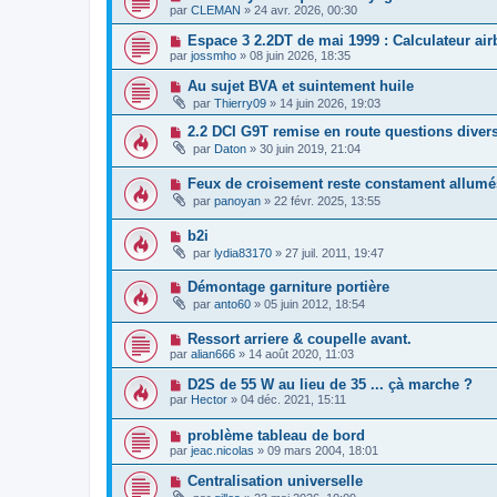
par
CLEMAN
»
24 avr. 2026, 00:30
Espace 3 2.2DT de mai 1999 : Calculateur air
par
jossmho
»
08 juin 2026, 18:35
Au sujet BVA et suintement huile
par
Thierry09
»
14 juin 2026, 19:03
2.2 DCI G9T remise en route questions diver
par
Daton
»
30 juin 2019, 21:04
Feux de croisement reste constament allumé
par
panoyan
»
22 févr. 2025, 13:55
b2i
par
lydia83170
»
27 juil. 2011, 19:47
Démontage garniture portière
par
anto60
»
05 juin 2012, 18:54
Ressort arriere & coupelle avant.
par
alian666
»
14 août 2020, 11:03
D2S de 55 W au lieu de 35 ... çà marche ?
par
Hector
»
04 déc. 2021, 15:11
problème tableau de bord
par
jeac.nicolas
»
09 mars 2004, 18:01
Centralisation universelle