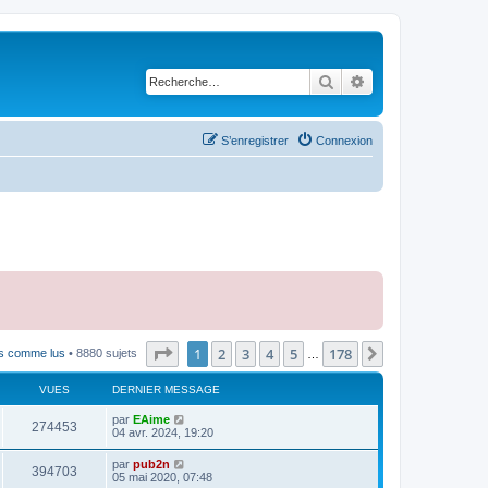
Rechercher
Recherche avancé
S’enregistrer
Connexion
Page
1
sur
178
1
2
3
4
5
178
Suivante
ts comme lus
• 8880 sujets
…
VUES
DERNIER MESSAGE
par
EAime
274453
04 avr. 2024, 19:20
par
pub2n
394703
05 mai 2020, 07:48