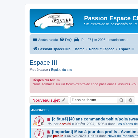
Passion Espace C
Site d'entraide de passionnés de R
Accès rapide
FAQ
LPI - 27 juin 2026 - Inscriptions !
PassionEspaceClub
home
Renault Espace
Espace III
Espace III
Modérateur :
Equipe du site
Règles du forum
Nous sommes sur un forum d'entraide et de passionnés, assurez-vous
Recher
Re
Nouveau sujet
ANNONCES
[clôturé] [40 ans commande t-shirt/polo/swea
par
orval56
»
09 févr. 2024, 15:06
» dans
Les 40 ans de
[Important] Mise à jour des profils - Avantim
par
pub2n
»
06 avr. 2020, 11:09
» dans
News du Passion E