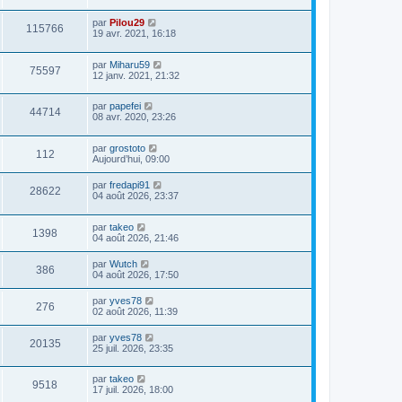
par
Pilou29
115766
19 avr. 2021, 16:18
par
Miharu59
75597
12 janv. 2021, 21:32
par
papefei
44714
08 avr. 2020, 23:26
par
grostoto
112
Aujourd’hui, 09:00
par
fredapi91
28622
04 août 2026, 23:37
par
takeo
1398
04 août 2026, 21:46
par
Wutch
386
04 août 2026, 17:50
par
yves78
276
02 août 2026, 11:39
par
yves78
20135
25 juil. 2026, 23:35
par
takeo
9518
17 juil. 2026, 18:00