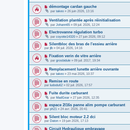
démontage cardan gauche
par
takeo
»
26 juin 2026, 13:16
Ventilation plantée après réinitialisation
par
Johann65
»
09 juil. 2026, 12:24
Electrovanne régulation turbo
par
coyotte14320
»
27 juin 2026, 09:12
Silentbloc des bras de l'essieu arrière
par
jlb
»
04 juil. 2026, 14:16
Fixation verin de vitre arrière
par
grosbidule
»
09 juil. 2017, 19:34
Remplacement lunette arrière ouvrante
par
takeo
»
23 mai 2026, 10:37
Remise en route
par
ludodu62
»
02 juil. 2026, 17:57
Fuite durite carburant
par
MadGear
»
27 juin 2026, 12:35
espace 2l16s panne alim pompe carburant
par
ph21
»
24 avr. 2026, 20:41
Silent bloc moteur 2.2 dci
par
Daton
»
19 juin 2026, 17:13
Circuit Hydraulique embrayage