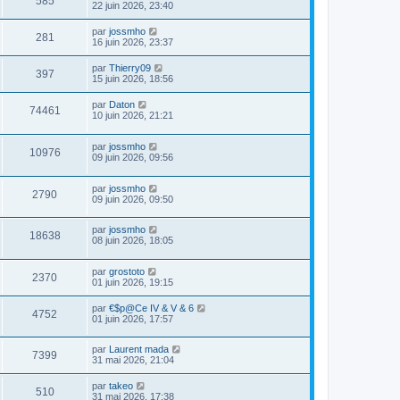
585
22 juin 2026, 23:40
par
jossmho
281
16 juin 2026, 23:37
par
Thierry09
397
15 juin 2026, 18:56
par
Daton
74461
10 juin 2026, 21:21
par
jossmho
10976
09 juin 2026, 09:56
par
jossmho
2790
09 juin 2026, 09:50
par
jossmho
18638
08 juin 2026, 18:05
par
grostoto
2370
01 juin 2026, 19:15
par
€$p@Ce IV & V & 6
4752
01 juin 2026, 17:57
par
Laurent mada
7399
31 mai 2026, 21:04
par
takeo
510
31 mai 2026, 17:38