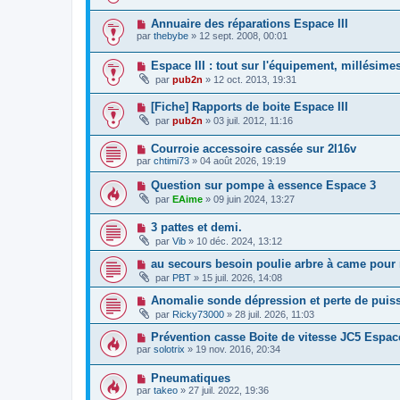
Annuaire des réparations Espace III
par
thebybe
»
12 sept. 2008, 00:01
Espace III : tout sur l'équipement, millésimes, 
par
pub2n
»
12 oct. 2013, 19:31
[Fiche] Rapports de boite Espace III
par
pub2n
»
03 juil. 2012, 11:16
Courroie accessoire cassée sur 2l16v
par
chtimi73
»
04 août 2026, 19:19
Question sur pompe à essence Espace 3
par
EAime
»
09 juin 2024, 13:27
3 pattes et demi.
par
Vib
»
10 déc. 2024, 13:12
au secours besoin poulie arbre à came pou
par
PBT
»
15 juil. 2026, 14:08
Anomalie sonde dépression et perte de pui
par
Ricky73000
»
28 juil. 2026, 11:03
Prévention casse Boite de vitesse JC5 Espac
par
solotrix
»
19 nov. 2016, 20:34
Pneumatiques
par
takeo
»
27 juil. 2022, 19:36