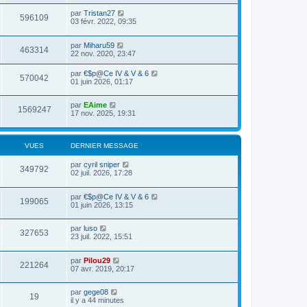
par
Tristan27
596109
03 févr. 2022, 09:35
par
Miharu59
463314
22 nov. 2020, 23:47
par
€$p@Ce IV & V & 6
570042
01 juin 2026, 01:17
par
EAime
1569247
17 nov. 2025, 19:31
VUES
DERNIER MESSAGE
par
cyril sniper
349792
02 juil. 2026, 17:28
par
€$p@Ce IV & V & 6
199065
01 juin 2026, 13:15
par
luso
327653
23 juil. 2022, 15:51
par
Pilou29
221264
07 avr. 2019, 20:17
par
gege08
19
il y a 44 minutes