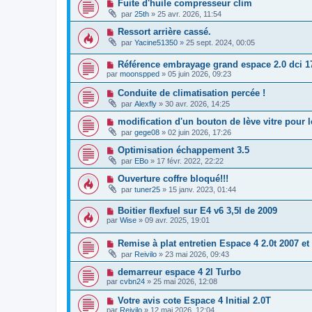
Fuite d'huile compresseur clim
par
25th
»
25 avr. 2026, 11:54
Ressort arrière cassé.
par
Yacine51350
»
25 sept. 2024, 00:05
Référence embrayage grand espace 2.0 dci 1
par
moonspped
»
05 juin 2026, 09:23
Conduite de climatisation percée !
par
Alexfly
»
30 avr. 2026, 14:25
modification d'un bouton de lève vitre pour 
par
gege08
»
02 juin 2026, 17:26
Optimisation échappement 3.5
par
EBo
»
17 févr. 2022, 22:22
Ouverture coffre bloqué!!!
par
tuner25
»
15 janv. 2023, 01:44
Boitier flexfuel sur E4 v6 3,5l de 2009
par
Wise
»
09 avr. 2025, 19:01
Remise à plat entretien Espace 4 2.0t 2007 e
par
Reivilo
»
23 mai 2026, 09:43
demarreur espace 4 2l Turbo
par
cvbn24
»
25 mai 2026, 12:08
Votre avis cote Espace 4 Initial 2.0T
par
Reivilo
»
12 mai 2026, 12:04