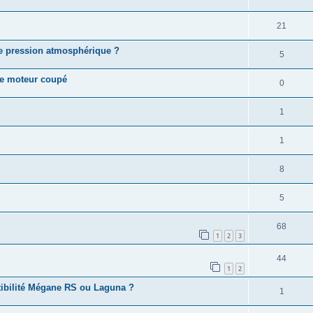
21
nde pression atmosphérique ?
5
e moteur coupé
0
1
1
8
5
68
1
2
3
44
1
2
ibilité Mégane RS ou Laguna ?
1