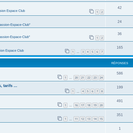
42
sion Espace Club
1
2
24
Passion-Espace-Club"
36
Passion-Espace-Club"
1
2
165
ion Espace Club
1
3
4
5
6
7
…
RÉPONSES
586
1
20
21
22
23
24
…
tarifs ...
199
1
4
5
6
7
8
…
491
1
16
17
18
19
20
…
351
1
11
12
13
14
15
…
1