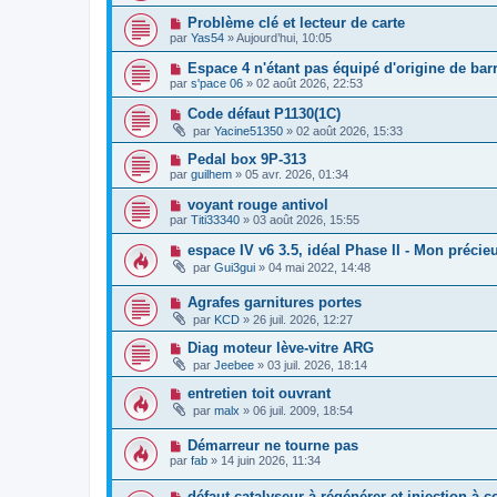
Problème clé et lecteur de carte
par
Yas54
»
Aujourd’hui, 10:05
Espace 4 n'étant pas équipé d'origine de barr
par
s'pace 06
»
02 août 2026, 22:53
Code défaut P1130(1C)
par
Yacine51350
»
02 août 2026, 15:33
Pedal box 9P-313
par
guilhem
»
05 avr. 2026, 01:34
voyant rouge antivol
par
Titi33340
»
03 août 2026, 15:55
espace IV v6 3.5, idéal Phase II - Mon préci
par
Gui3gui
»
04 mai 2022, 14:48
Agrafes garnitures portes
par
KCD
»
26 juil. 2026, 12:27
Diag moteur lève-vitre ARG
par
Jeebee
»
03 juil. 2026, 18:14
entretien toit ouvrant
par
malx
»
06 juil. 2009, 18:54
Démarreur ne tourne pas
par
fab
»
14 juin 2026, 11:34
défaut catalyseur à régénérer et injection à c