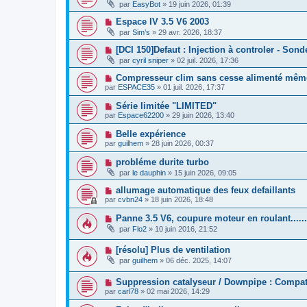
par
EasyBot
»
19 juin 2026, 01:39
Espace IV 3.5 V6 2003
par
Sim’s
»
29 avr. 2026, 18:37
[DCI 150]Defaut : Injection à controler - So
par
cyril sniper
»
02 juil. 2026, 17:36
Compresseur clim sans cesse alimenté mêm
par
ESPACE35
»
01 juil. 2026, 17:37
Série limitée "LIMITED"
par
Espace62200
»
29 juin 2026, 13:40
Belle expérience
par
guilhem
»
28 juin 2026, 00:37
probléme durite turbo
par
le dauphin
»
15 juin 2026, 09:05
allumage automatique des feux defaillants
par
cvbn24
»
18 juin 2026, 18:48
Panne 3.5 V6, coupure moteur en roulant......
par
Flo2
»
10 juin 2016, 21:52
[résolu] Plus de ventilation
par
guilhem
»
06 déc. 2025, 14:07
Suppression catalyseur / Downpipe : Compat
par
carl78
»
02 mai 2026, 14:29