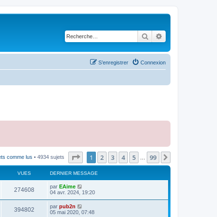
Rechercher
Recherche avancé
S’enregistrer
Connexion
Page
1
sur
99
1
2
3
4
5
99
Suivante
jets comme lus
• 4934 sujets
…
VUES
DERNIER MESSAGE
par
EAime
274608
04 avr. 2024, 19:20
par
pub2n
394802
05 mai 2020, 07:48