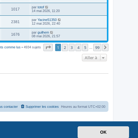
par
totof
1017
14 mai 2026, 11:20
par
Yacine51350
2381
12 mai 2026, 22:40
par
guilhem
1676
08 mai 2026, 21:57
Page
1
sur
99
1
2
3
4
5
99
Suivante
jets comme lus
• 4934 sujets
…
Aller à
s contacter
Supprimer les cookies
Heures au format
UTC+02:00
OK