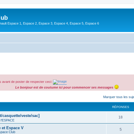
lub
enault Espace 1, Espace 2, Espace 3, Espace 4, Espace 5, Espace 6
 avant de poster de respecter ceci:
Le bonjour est de coutume ici pour commencer ses messages
cher
cherche avancée
Marquer tous les su
RÉPONSES
t/casquette/veste/sac]
18
 l'ESPACE
e et Espace V
5
space Club