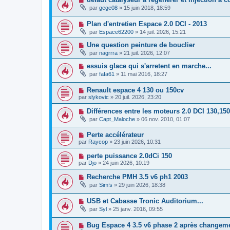
par
gege08
»
15 juin 2018, 18:59
Plan d'entretien Espace 2.0 DCI - 2013
par
Espace62200
»
14 juil. 2026, 15:21
Une question peinture de bouclier
par
nagrrra
»
21 juil. 2026, 12:07
essuis glace qui s'arretent en marche...
par
fafa61
»
11 mai 2016, 18:27
Renault espace 4 130 ou 150cv
par
slykovic
»
20 juil. 2026, 23:20
Différences entre les moteurs 2.0 DCI 130,15
par
Capt_Maloche
»
06 nov. 2010, 01:07
Perte accélérateur
par
Raycop
»
23 juin 2026, 10:31
perte puissance 2.0dCi 150
par
Djo
»
24 juin 2026, 10:19
Recherche PMH 3.5 v6 ph1 2003
par
Sim’s
»
29 juin 2026, 18:38
USB et Cabasse Tronic Auditorium...
par
Syl
»
25 janv. 2016, 09:55
Bug Espace 4 3.5 v6 phase 2 après changeme