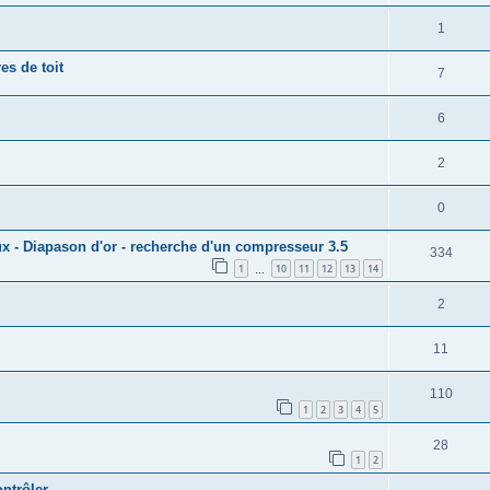
1
es de toit
7
6
2
0
eux - Diapason d'or - recherche d'un compresseur 3.5
334
1
10
11
12
13
14
…
2
11
110
1
2
3
4
5
28
1
2
ontrôler