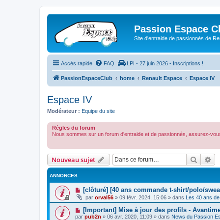
Passion Espace C
Site d'entraide de passionnés de R
Accès rapide
FAQ
LPI - 27 juin 2026 - Inscriptions !
PassionEspaceClub
home
Renault Espace
Espace IV
Espace IV
Modérateur :
Equipe du site
Règles du forum
Nous sommes sur un forum d'entraide et de passionnés, assurez-vous
Recher
Re
Nouveau sujet
ANNONCES
[clôturé] [40 ans commande t-shirt/polo/swea
par
orval56
»
09 févr. 2024, 15:06
» dans
Les 40 ans de
[Important] Mise à jour des profils - Avantim
par
pub2n
»
06 avr. 2020, 11:09
» dans
News du Passion E