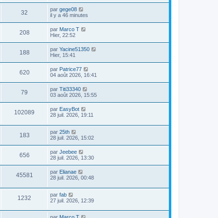
par
gege08
32
il y a 46 minutes
par
Marco T
208
Hier, 22:52
par
Yacine51350
188
Hier, 15:41
par
Patrice77
620
04 août 2026, 16:41
par
Titi33340
79
03 août 2026, 15:55
par
EasyBot
102089
28 juil. 2026, 19:11
par
25th
183
28 juil. 2026, 15:02
par
Jeebee
656
28 juil. 2026, 13:30
par
Elianae
45581
28 juil. 2026, 00:48
par
fab
1232
27 juil. 2026, 12:39
par
Marco T