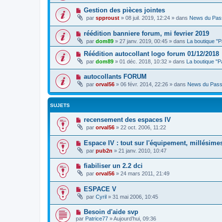
Gestion des pièces jointes
par
spproust
»
08 juil. 2019, 12:24
» dans
News du Pas
réédition banniere forum, mi fevrier 2019
par
dom89
»
27 janv. 2019, 00:45
» dans
La boutique "
Réédition autocollant logo forum 01/12/2018
par
dom89
»
01 déc. 2018, 10:32
» dans
La boutique "
autocollants FORUM
par
orval56
»
06 févr. 2014, 22:26
» dans
News du Pass
SUJETS
recensement des espaces IV
par
orval56
»
22 oct. 2006, 11:22
Espace IV : tout sur l'équipement, millésimes, 
par
pub2n
»
21 janv. 2010, 10:47
fiabiliser un 2.2 dci
par
orval56
»
24 mars 2011, 21:49
ESPACE V
par
Cyril
»
31 mai 2006, 10:45
Besoin d'aide svp
par
Patrice77
»
Aujourd’hui, 09:36