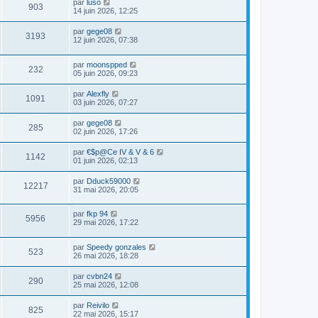
par
luso
903
14 juin 2026, 12:25
par
gege08
3193
12 juin 2026, 07:38
par
moonspped
232
05 juin 2026, 09:23
par
Alexfly
1091
03 juin 2026, 07:27
par
gege08
285
02 juin 2026, 17:26
par
€$p@Ce IV & V & 6
1142
01 juin 2026, 02:13
par
Dduck59000
12217
31 mai 2026, 20:05
par
fkp 94
5956
29 mai 2026, 17:22
par
Speedy gonzales
523
26 mai 2026, 18:28
par
cvbn24
290
25 mai 2026, 12:08
par
Reivilo
825
22 mai 2026, 15:17