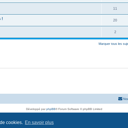
11
 !
20
2
Marquer tous les su
Nou
Développé par
phpBB
® Forum Software © phpBB Limited
Traduit par
phpBB-fr.com
Confidentialité
|
Conditions
 de cookies.
En savoir plus