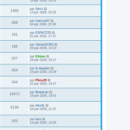
14 juil. 2026, 19:03
par
Sim’s
1466
13 juil. 2026, 23:33
par
marcus67
308
04 juil. 2026, 23:36
par
ESPACE35
191
01 juil. 2026, 17:37
par
Yacine51350
166
29 juin 2026, 14:23
par
EAime
207
28 juin 2026, 10:17
par
le dauphin
454
23 juin 2026, 23:39
par
Pilou29
344
22 juin 2026, 19:27
par
Boadzulu
19472
19 juin 2026, 19:51
par
Alexfly
6138
16 juin 2026, 21:37
par
luso
355
14 juin 2026, 13:35