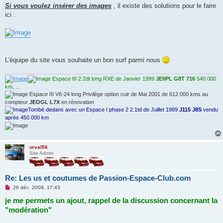
Si vous voulez insérer des images
, il existe des solutions pour le faire
ici :
L'équipe du site vous souhaite un bon surf parmi nous
Espace III 2.2dt long RXE de Janvier 1999
JE0PL G8T 716
540 000
km, ...
Espace III V6-24 long Privilège option cuir de Mai 2001 de 612 000 kms au
compteur
JEOGL L7X
en rénovation
Tombé dedans avec un Espace I phase 2 2.1td de Juillet 1989
J115 J8S
vendu
après 450 000 km
orval56
Site Admin
Re: Les us et coutumes de Passion-Espace-Club.com
M
26 déc. 2009, 17:43
e
je me permets un ajout, rappel de la discussion concernant la
s
s
"modération"
a
g
e