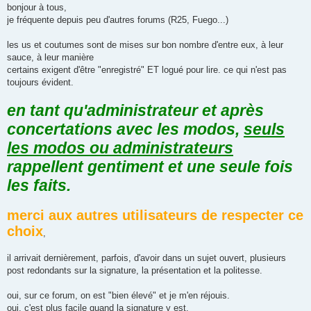
bonjour à tous,
n
o
je fréquente depuis peu d'autres forums (R25, Fuego...)
n
l
u
les us et coutumes sont de mises sur bon nombre d'entre eux, à leur
sauce, à leur manière
certains exigent d'être "enregistré" ET logué pour lire. ce qui n'est pas
toujours évident.
en tant qu'administrateur et après
concertations avec les modos,
seuls
les modos ou administrateurs
rappellent gentiment et une seule fois
les faits.
merci aux autres utilisateurs de respecter ce
choix
,
il arrivait dernièrement, parfois, d'avoir dans un sujet ouvert, plusieurs
post redondants sur la signature, la présentation et la politesse.
oui, sur ce forum, on est "bien élevé" et je m'en réjouis.
oui, c'est plus facile quand la signature y est.