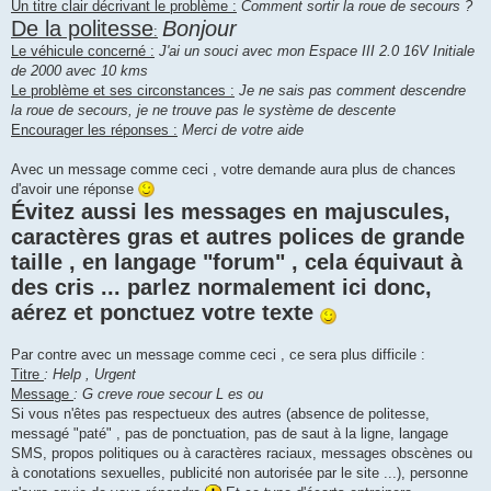
Un titre clair décrivant le problème :
Comment sortir la roue de secours ?
De la politesse
Bonjour
:
Le véhicule concerné :
J'ai un souci avec mon Espace III 2.0 16V Initiale
de 2000 avec 10 kms
Le problème et ses circonstances :
Je ne sais pas comment descendre
la roue de secours, je ne trouve pas le système de descente
Encourager les réponses :
Merci de votre aide
Avec un message comme ceci , votre demande aura plus de chances
d'avoir une réponse
Évitez aussi les messages en majuscules,
caractères gras et autres polices de grande
taille , en langage "forum" , cela équivaut à
des cris ... parlez normalement ici donc,
aérez et ponctuez votre texte
Par contre avec un message comme ceci , ce sera plus difficile :
Titre
: Help , Urgent
Message
: G creve roue secour L es ou
Si vous n'êtes pas respectueux des autres (absence de politesse,
messagé "paté" , pas de ponctuation, pas de saut à la ligne, langage
SMS, propos politiques ou à caractères raciaux, messages obscènes ou
à conotations sexuelles, publicité non autorisée par le site ...), personne