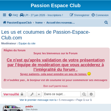
Passion Espace Club
FAQ
LPI - 27 juin 2026 - Inscriptions !
S’enregistrer
Connexion
R
PassionEspaceClub
home
Accueil des nouveaux forumeurs du site Passion Espace Club
e
Les us et coutumes de Passion-Espace-
c
Club.com
h
Modérateur :
Equipe du site
e
Règles du forum
r
Soyez les bienvenus sur le Forum
c
Ce n'est qu'après validation de votre présentation
par l'équipe de modération que vous accèderez à
h
l'intégralité du forum .
e
Soyez patients, cela peut prendre un peu de temps
r
Et n'oubliez pas , le bonjour est de coutume ici pour commencer ses messages
Bon surf parmi nous
Rechercher
Recherche 
Verrouillé
Voir le premier message non lu
• 5 messages • Page
1
sur
1
pub2n
Site Admin