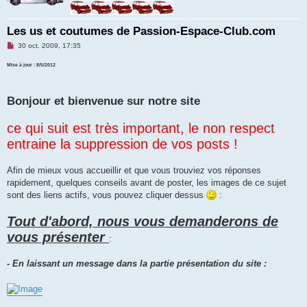
Les us et coutumes de Passion-Espace-Club.com
M
30 oct. 2009, 17:35
e
s
Mise à jour : 8/5/2012
s
a
g
e
Bonjour et bienvenue sur notre site
n
o
n
ce qui suit est très important, le non respect
l
u
entraine la suppression de vos posts !
Afin de mieux vous accueillir et que vous trouviez vos réponses
rapidement, quelques conseils avant de poster, les images de ce sujet
sont des liens actifs, vous pouvez cliquer dessus
:
Tout d'abord, nous vous demanderons de
vous présenter
:
- En laissant un message dans la partie présentation du site :