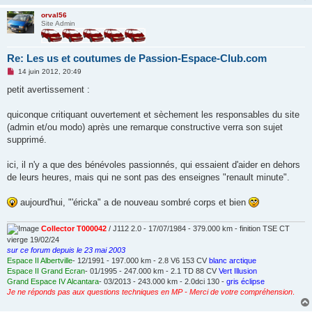
orval56
Site Admin
Re: Les us et coutumes de Passion-Espace-Club.com
M
14 juin 2012, 20:49
e
s
petit avertissement :
s
a
g
quiconque critiquant ouvertement et sèchement les responsables du site
e
(admin et/ou modo) après une remarque constructive verra son sujet
n
o
supprimé.
n
l
u
ici, il n'y a que des bénévoles passionnés, qui essaient d'aider en dehors
de leurs heures, mais qui ne sont pas des enseignes "renault minute".
aujourd'hui, "'éricka" a de nouveau sombré corps et bien
Collector T000042
/ J112 2.0 - 17/07/1984 - 379.000 km - finition TSE CT
vierge 19/02/24
sur ce forum depuis le 23 mai 2003
Espace II Albertville
- 12/1991 - 197.000 km - 2.8 V6 153 CV
blanc arctique
Espace II Grand Ecran
- 01/1995 - 247.000 km - 2.1 TD 88 CV
Vert Illusion
Grand Espace IV Alcantara
- 03/2013 - 243.000 km - 2.0dci 130 -
gris éclipse
Je ne réponds pas aux questions techniques en MP - Merci de votre compréhension
.