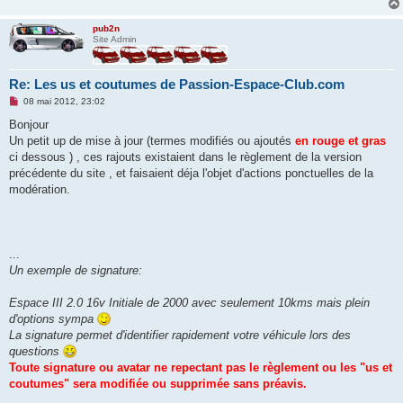
pub2n
Site Admin
Re: Les us et coutumes de Passion-Espace-Club.com
M
08 mai 2012, 23:02
e
s
Bonjour
s
Un petit up de mise à jour (termes modifiés ou ajoutés
en rouge et gras
a
g
ci dessous ) , ces rajouts existaient dans le règlement de la version
e
précédente du site , et faisaient déja l'objet d'actions ponctuelles de la
n
o
modération.
n
l
u
...
Un exemple de signature:
Espace III 2.0 16v Initiale de 2000 avec seulement 10kms mais plein
d'options sympa
La signature permet d'identifier rapidement votre véhicule lors des
questions
Toute signature ou avatar ne repectant pas le règlement ou les "us et
coutumes" sera modifiée ou supprimée sans préavis.