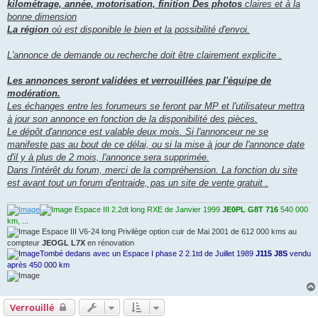
kilométrage, année, motorisation, finition
Des photos
claires et à la
bonne dimension
La région
où est disponible le bien et la possibilité d'envoi.
L'annonce de demande ou recherche doit être clairement explicite .
Les annonces seront validées et verrouillées par l'équipe de
modération.
Les échanges entre les forumeurs se feront par MP et l'utilisateur mettra
à jour son annonce en fonction de la disponibilité des pièces.
Le dépôt d'annonce est valable deux mois. Si l'annonceur ne se
manifeste pas au bout de ce délai, ou si la mise à jour de l'annonce date
d'il y à plus de 2 mois, l'annonce sera supprimée.
Dans l'intérêt du forum, merci de la compréhension. La fonction du site
est avant tout un forum d'entraide, pas un site de vente gratuit .
Espace III 2.2dt long RXE de Janvier 1999
JE0PL G8T 716
540 000
km, ...
Espace III V6-24 long Privilège option cuir de Mai 2001 de 612 000 kms au
compteur
JEOGL L7X
en rénovation
Tombé dedans avec un Espace I phase 2 2.1td de Juillet 1989
J115 J8S
vendu
après 450 000 km
Verrouillé