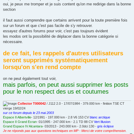
oui, je peux me tromper et je suis content qu'on me redirige dans la bonne
section
il faut aussi comprendre que certains arrivent pour la toute première fois
sur un forum et que c'est pas facile de s'y retrouver.
essayez d'autres forums pour voir, c'est pas toujours évident
les modos ont la possibilité de déplacer dans la bonne catégorie si
nécessaire.
de ce fait, les rappels d'autres utilisateurs
seront supprimés systématiquement
lorsqu'on s'en rend compte
on ne peut également tout voir,
mais parfois, on peut aussi supprimer les posts
pour le non respect des us et coutumes
Collector T000042
/ J112 2.0 - 17/07/1984 - 379.000 km - finition TSE CT
vierge 19/02/24
sur ce forum depuis le 23 mai 2003
Espace II Albertville
- 12/1991 - 197.000 km - 2.8 V6 153 CV
blanc arctique
Espace II Grand Ecran
- 01/1995 - 247.000 km - 2.1 TD 88 CV
Vert Illusion
Grand Espace IV Alcantara
- 03/2013 - 243.000 km - 2.0dci 130 -
gris éclipse
Je ne réponds pas aux questions techniques en MP - Merci de votre compréhension
.