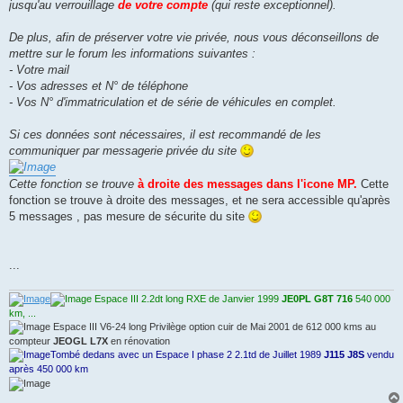
jusqu'au verrouillage
de votre compte
(qui reste exceptionnel).
De plus, afin de préserver votre vie privée, nous vous déconseillons de
mettre sur le forum les informations suivantes :
- Votre mail
- Vos adresses et N° de téléphone
- Vos N° d'immatriculation et de série de véhicules en complet.
Si ces données sont nécessaires, il est recommandé de les
communiquer par messagerie privée du site
Cette fonction se trouve
à droite des messages dans l'icone MP.
Cette
fonction se trouve à droite des messages, et ne sera accessible qu'après
5 messages , pas mesure de sécurite du site
...
Espace III 2.2dt long RXE de Janvier 1999
JE0PL G8T 716
540 000
km, ...
Espace III V6-24 long Privilège option cuir de Mai 2001 de 612 000 kms au
compteur
JEOGL L7X
en rénovation
Tombé dedans avec un Espace I phase 2 2.1td de Juillet 1989
J115 J8S
vendu
après 450 000 km