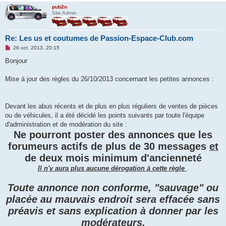
pub2n
Site Admin
Re: Les us et coutumes de Passion-Espace-Club.com
M
26 oct. 2013, 20:15
e
s
Bonjour
s
a
g
Mise à jour des règles du 26/10/2013 concernant les petites annonces :
e
n
o
n
Devant les abus récents et de plus en plus réguliers de ventes de pièces
l
u
ou de véhicules, il a été décidé les points suivants par toute l'équipe
d'administration et de modération du site :
Ne pourront poster des annonces que les
forumeurs actifs de plus de 30 messages
et
de deux mois minimum d'ancienneté
Il n'y aura plus aucune dérogation à cette règle
.
Toute annonce non conforme, "sauvage" ou
placée au mauvais endroit sera effacée sans
préavis et sans explication à donner par les
modérateurs.