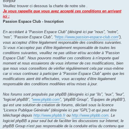
Bonjour
s
Veuillez trouver ci dessous la charte de notre site .
a
g
Je vous rappelle que vous avez accepté ces conditions en arrivant
e
ici :
n
o
Passion Espace Club - Inscription
n
l
u
En accédant à “Passion Espace Club” (désigné ici par “nous”, “notre”,
“nos”, “Passion Espace Club”, “
https://www.passion-espace-club.com
”),
vous acceptez d’être légalement responsable des conditions suivantes.
Si vous n’acceptez pas d’être légalement responsable de toutes les
conditions suivantes, veuillez ne pas utiliser et/ou accéder à “Passion
Espace Club”. Nous pouvons modifier ces conditions à n’importe quel
moment et nous essaierons de vous informer de ces modifications, bien
que nous vous conseillons de vérifier régulièrement cela par vous-même
car si vous continuez à participer à “Passion Espace Club” après que les
modifications aient été effectuées, vous acceptez d’être légalement
responsable des conditions modifiées et/ou mises à jour.
Nos forums sont propulsés par phpBB (désignés ici par “ils”, “eux”, “leur”,
“logiciel phpBB”, “
www.phpbb.com
”, “phpBB Group”, “Équipes de phpBB”),
qui est une solution de création de forums, déclaré sous la licence
“Licence Publique Générale” (désignée ici par “GPL”) et qui peut être
téléchargé depuis
http://www.phpbb.fr
ou
http://www.phpbb.com
. Le
logiciel phpBB a pour seul but de faciliter les discussions sur Internet, le
phpBB Group n’est pas responsable de la conduite et/ou du contenu que