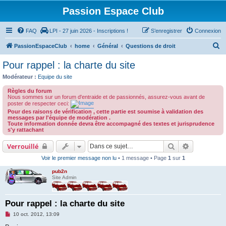
Passion Espace Club
FAQ
LPI - 27 juin 2026 - Inscriptions !
S’enregistrer
Connexion
R
PassionEspaceClub
home
Général
Questions de droit
e
Pour rappel : la charte du site
c
Modérateur :
Equipe du site
h
Règles du forum
e
Nous sommes sur un forum d'entraide et de passionnés, assurez-vous avant de
poster de respecter ceci:
r
Pour des raisons de vérification , cette partie est soumise à validation des
messages par l'équipe de modération .
c
Toute information donnée devra être accompagné des textes et jurisprudence
s'y rattachant
h
e
Rechercher
Recherche 
Verrouillé
r
Voir le premier message non lu
• 1 message • Page
1
sur
1
pub2n
Site Admin
Pour rappel : la charte du site
M
10 oct. 2012, 13:09
e
s