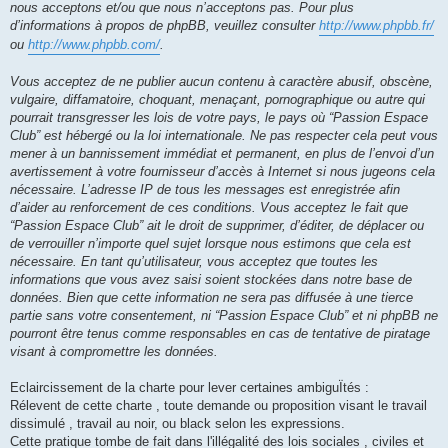
nous acceptons et/ou que nous n’acceptons pas. Pour plus
d’informations à propos de phpBB, veuillez consulter
http://www.phpbb.fr/
ou
http://www.phpbb.com/
.
Vous acceptez de ne publier aucun contenu à caractère abusif, obscène,
vulgaire, diffamatoire, choquant, menaçant, pornographique ou autre qui
pourrait transgresser les lois de votre pays, le pays où “Passion Espace
Club” est hébergé ou la loi internationale. Ne pas respecter cela peut vous
mener à un bannissement immédiat et permanent, en plus de l’envoi d’un
avertissement à votre fournisseur d’accès à Internet si nous jugeons cela
nécessaire. L’adresse IP de tous les messages est enregistrée afin
d’aider au renforcement de ces conditions. Vous acceptez le fait que
“Passion Espace Club” ait le droit de supprimer, d’éditer, de déplacer ou
de verrouiller n’importe quel sujet lorsque nous estimons que cela est
nécessaire. En tant qu’utilisateur, vous acceptez que toutes les
informations que vous avez saisi soient stockées dans notre base de
données. Bien que cette information ne sera pas diffusée à une tierce
partie sans votre consentement, ni “Passion Espace Club” et ni phpBB ne
pourront être tenus comme responsables en cas de tentative de piratage
visant à compromettre les données.
Eclaircissement de la charte pour lever certaines ambiguÏtés :
Rélevent de cette charte , toute demande ou proposition visant le travail
dissimulé , travail au noir, ou black selon les expressions.
Cette pratique tombe de fait dans l'illégalité des lois sociales , civiles et