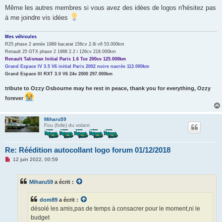
Même les autres membres si vous avez des idées de logos n'hésitez pas
à me joindre vis idées
Mes véhicules
R25 phase 2 année 1989 bacarat 156cv 2.8i v6 53.000km
Renault 25 GTX phase 2 1988 2.2 i 126cv 218.000km
Renault Talisman Initial Paris 1.6 Tce 200cv 125.000km
Grand Espace IV 3.5 V6 initial Paris 2002 noire nacrée 113.000km
Grand Espace III RXT 3.0 V6 24v 2000 297.000km
tribute to Ozzy Osbourne may he rest in peace, thank you for everything, Ozzy
forever
Miharu59
Fou (folle) du volant
Re: Réédition autocollant logo forum 01/12/2018
M
12 juin 2022, 00:59
e
s
s
Miharu59
a écrit :
a
g
e
dom89
a écrit :
n
o
désolé les amis,pas de temps à consacrer pour le moment,ni le
n
budget
l