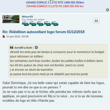
GRAND ESPACE 3 2.2TD RTE 1998 582 000km
GRAND ESPACE 3 2.2TD RX 1999 255 000 km
Miharu59
Fou (folle) du volant
Re: Réédition autocollant logo forum 01/12/2018
M
11 juin 2022, 20:08
e
s
s
dom89
a écrit :
a
g
désolé les amis,pas de temps à consacrer pour le moment,ni le budget
e
pour retrouver un éditeur
n
o
les semaines sont trop courtes ,toutes les petites boîtes d édition dans
n
les 40 km autour de chez moi ont fermés ,merci le covid
l
u
j ai encore un stock de bannière
je passe tout les jours mais je ne détaillé pas tout les posts
Salut Dominique, j'ai ma belle sœur qui serait capable de faire les logos,
pourrait tu me dire se que tu en penses ?
Je ne sais pas si tu as le fichier, elle prendra les mêmes tarifs que tu
applique, on peut poursuivre en Mp si tu veux , ou si tu as de nouveau
modèles de logo en tête n'hésite pas