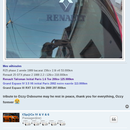
Mes véhicules
R25 phase 2 année 1989 bacarat 156cv 2.8i v6 53.000km
Renault 25 GTX phase 2 1988 2.2 i 126cv 218.000km
Renault Talisman Initial Paris 1.6 Tce 200cv 125.000km
Grand Espace IV 3.5 V6 initial Paris 2002 noire nacrée 113.000km
Grand Espace III RXT 3.0 V6 24v 2000 297.000km
tribute to Ozzy Osbourne may he rest in peace, thank you for everything, Ozzy
forever
€$p@Ce IV & V & 6
Passager(ère)