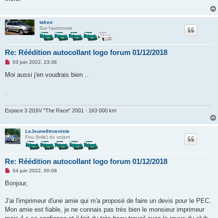
a
g
e
n
takeo
o
Sur l'autoroute
n
l
u
Re: Réédition autocollant logo forum 01/12/2018
M
03 juin 2022, 23:36
e
s
Moi aussi j'en voudrais bien ..
s
a
g
.
e
n
o
Espace 3 2l16V "The Race" 2001 - 163 000 km
n
l
u
LeJeune6troeniste
Fou (folle) du volant
Re: Réédition autocollant logo forum 01/12/2018
M
04 juin 2022, 00:08
e
s
Bonjour,
s
a
g
J'ai l'imprimeur d'une amie qui m'a proposé de faire un devis pour le PEC.
e
Mon amie est fiable, je ne connais pas très bien le monsieur imprimeur
n
o