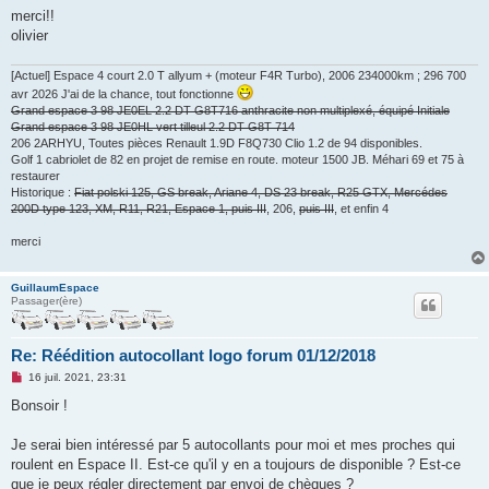
u
merci!!
olivier
[Actuel] Espace 4 court 2.0 T allyum + (moteur F4R Turbo), 2006 234000km ; 296 700
avr 2026 J'ai de la chance, tout fonctionne
Grand espace 3 98 JE0EL 2.2 DT G8T716 anthracite non multiplexé, équipé Initiale
Grand espace 3 98 JE0HL vert tilleul 2.2 DT G8T 714
206 2ARHYU, Toutes pièces Renault 1.9D F8Q730 Clio 1.2 de 94 disponibles.
Golf 1 cabriolet de 82 en projet de remise en route. moteur 1500 JB. Méhari 69 et 75 à
restaurer
Historique :
Fiat polski 125, GS break, Ariane 4, DS 23 break, R25 GTX, Mercédes
200D type 123, XM, R11, R21, Espace 1, puis III
, 206,
puis III
, et enfin 4
merci
GuillaumEspace
Passager(ère)
Re: Réédition autocollant logo forum 01/12/2018
M
16 juil. 2021, 23:31
e
s
Bonsoir !
s
a
g
Je serai bien intéressé par 5 autocollants pour moi et mes proches qui
e
roulent en Espace II. Est-ce qu'il y en a toujours de disponible ? Est-ce
n
o
que je peux régler directement par envoi de chèques ?