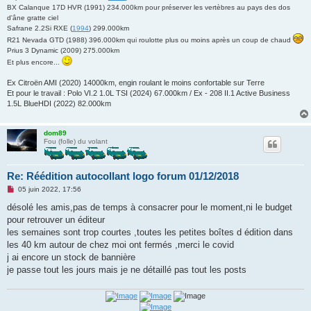
u
BX Calanque 17D HVR (1991) 234.000km pour préserver les vertèbres au pays des dos
d'âne gratte ciel
Safrane 2.2Si RXE (
1994
) 299.000km
R21 Nevada GTD (1988) 396.000km qui roulotte plus ou moins après un coup de chaud
Prius 3 Dynamic (2009) 275.000km
Et plus encore...
Ex Citroën AMI (2020) 14000km, engin roulant le moins confortable sur Terre
Et pour le travail : Polo VI.2 1.0L TSI (2024) 67.000km / Ex - 208 II.1 Active Business
1.5L BlueHDI (2022) 82.000km
dom89
Fou (folle) du volant
Re: Réédition autocollant logo forum 01/12/2018
M
05 juin 2022, 17:56
e
s
désolé les amis,pas de temps à consacrer pour le moment,ni le budget
s
pour retrouver un éditeur
a
g
les semaines sont trop courtes ,toutes les petites boîtes d édition dans
e
les 40 km autour de chez moi ont fermés ,merci le covid
n
o
j ai encore un stock de bannière
n
je passe tout les jours mais je ne détaillé pas tout les posts
l
u