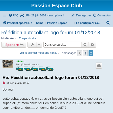
Passion Espace Club
FAQ
LPI - 27 juin 2026 - Inscriptions !
S’enregistrer
Connexion
R
PassionEspaceClub
home
Passion Espace Club
La boutique "Passion-Espace-Club"
e
Réédition autocollant logo forum 01/12/2018
c
Modérateur :
Equipe du site
h
Rechercher
Recherche 
Répondre
e
1
2
Précédente
Voir le premier message non lu
• 37 messages
r
c
olivierd
Fou (folle) du volant
h
e
Re: Réédition autocollant logo forum 01/12/2018
r
M
25 juin 2021, 19:17
e
s
Bonjour
s
a
g
suite achat espace 4, on va avoir besoin d'un autocollant logo qui est
e
super joli (et mêm deux pour en coller un sur la 206!) et d'une bannière
n
o
pour la vitre arrière..... on demande à qui?.?
n
l