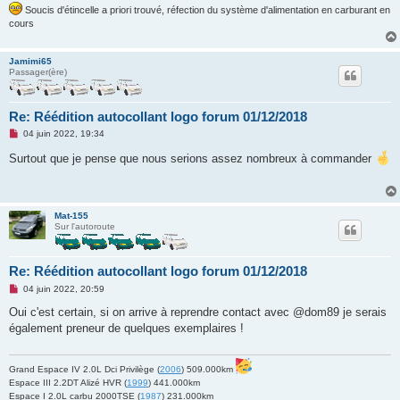
Soucis d'étincelle a priori trouvé, réfection du système d'alimentation en carburant en
cours
Jamimi65
Passager(ère)
Re: Réédition autocollant logo forum 01/12/2018
M
04 juin 2022, 19:34
e
s
Surtout que je pense que nous serions assez nombreux à commander
s
a
g
e
n
Mat-155
o
Sur l'autoroute
n
l
u
Re: Réédition autocollant logo forum 01/12/2018
M
04 juin 2022, 20:59
e
s
Oui c'est certain, si on arrive à reprendre contact avec @dom89 je serais
s
également preneur de quelques exemplaires !
a
g
e
n
Grand Espace IV 2.0L Dci Privilège (
2006
) 509.000km
o
Espace III 2.2DT Alizé HVR (
1999
) 441.000km
n
l
Espace I 2.0L carbu 2000TSE (
1987
) 231.000km