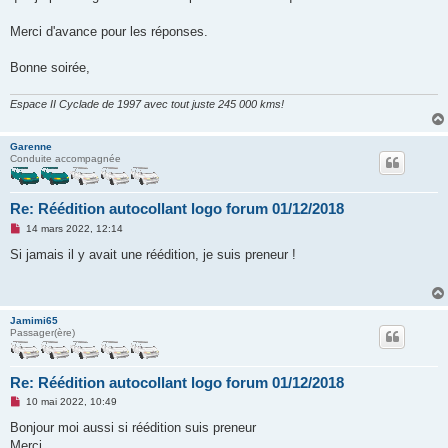
n
l
u
Merci d'avance pour les réponses.
Bonne soirée,
Espace II Cyclade de 1997 avec tout juste 245 000 kms!
Garenne
Conduite accompagnée
Re: Réédition autocollant logo forum 01/12/2018
M
14 mars 2022, 12:14
e
s
Si jamais il y avait une réédition, je suis preneur !
s
a
g
e
n
Jamimi65
o
Passager(ère)
n
l
u
Re: Réédition autocollant logo forum 01/12/2018
M
10 mai 2022, 10:49
e
s
Bonjour moi aussi si réédition suis preneur
s
Merci