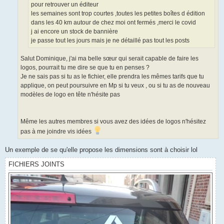
u
pour retrouver un éditeur
les semaines sont trop courtes ,toutes les petites boîtes d édition
dans les 40 km autour de chez moi ont fermés ,merci le covid
j ai encore un stock de bannière
je passe tout les jours mais je ne détaillé pas tout les posts
Salut Dominique, j'ai ma belle sœur qui serait capable de faire les
logos, pourrait tu me dire se que tu en penses ?
Je ne sais pas si tu as le fichier, elle prendra les mêmes tarifs que tu
applique, on peut poursuivre en Mp si tu veux , ou si tu as de nouveau
modèles de logo en tête n'hésite pas
Même les autres membres si vous avez des idées de logos n'hésitez
pas à me joindre vis idées
Un exemple de se qu'elle propose les dimensions sont à choisir lol
FICHIERS JOINTS