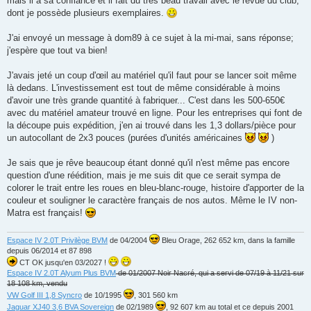
mais il a sa confiance et il fait du très beau travail avec le revue du club,
n
dont je possède plusieurs exemplaires.
l
u
J'ai envoyé un message à dom89 à ce sujet à la mi-mai, sans réponse;
j'espère que tout va bien!
J'avais jeté un coup d'œil au matériel qu'il faut pour se lancer soit même
là dedans. L'investissement est tout de même considérable à moins
d'avoir une très grande quantité à fabriquer... C'est dans les 500-650€
avec du matériel amateur trouvé en ligne. Pour les entreprises qui font de
la découpe puis expédition, j'en ai trouvé dans les 1,3 dollars/pièce pour
un autocollant de 2x3 pouces (purées d'unités américaines
)
Je sais que je rêve beaucoup étant donné qu'il n'est même pas encore
question d'une réédition, mais je me suis dit que ce serait sympa de
colorer le trait entre les roues en bleu-blanc-rouge, histoire d'apporter de la
couleur et souligner le caractère français de nos autos. Même le IV non-
Matra est français!
Espace IV 2.0T Privilège BVM
de 04/2004
Bleu Orage, 262 652 km, dans la famille
depuis 06/2014 et 87 898
CT OK jusqu'en 03/2027 !
Espace IV 2.0T Alyum Plus BVM
de 01/2007 Noir Nacré, qui a servi de 07/19 à 11/21 sur
18 108 km, vendu
VW Golf III 1,8 Syncro
de 10/1995
, 301 560 km
Jaguar XJ40 3,6 BVA Sovereign
de 02/1989
, 92 607 km au total et ce depuis 2001