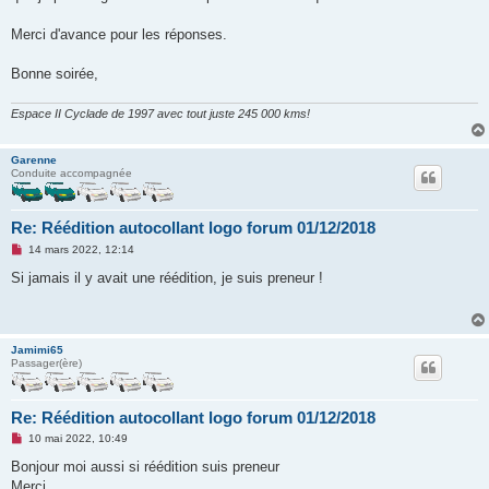
n
l
u
Merci d'avance pour les réponses.
Bonne soirée,
Espace II Cyclade de 1997 avec tout juste 245 000 kms!
Garenne
Conduite accompagnée
Re: Réédition autocollant logo forum 01/12/2018
M
14 mars 2022, 12:14
e
s
Si jamais il y avait une réédition, je suis preneur !
s
a
g
e
n
Jamimi65
o
Passager(ère)
n
l
u
Re: Réédition autocollant logo forum 01/12/2018
M
10 mai 2022, 10:49
e
s
Bonjour moi aussi si réédition suis preneur
s
Merci