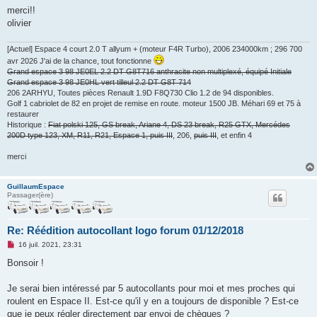
u
merci!!
olivier
[Actuel] Espace 4 court 2.0 T allyum + (moteur F4R Turbo), 2006 234000km ; 296 700
avr 2026 J'ai de la chance, tout fonctionne
Grand espace 3 98 JE0EL 2.2 DT G8T716 anthracite non multiplexé, équipé Initiale
Grand espace 3 98 JE0HL vert tilleul 2.2 DT G8T 714
206 2ARHYU, Toutes pièces Renault 1.9D F8Q730 Clio 1.2 de 94 disponibles.
Golf 1 cabriolet de 82 en projet de remise en route. moteur 1500 JB. Méhari 69 et 75 à
restaurer
Historique :
Fiat polski 125, GS break, Ariane 4, DS 23 break, R25 GTX, Mercédes
200D type 123, XM, R11, R21, Espace 1, puis III
, 206,
puis III
, et enfin 4
merci
GuillaumEspace
Passager(ère)
Re: Réédition autocollant logo forum 01/12/2018
M
16 juil. 2021, 23:31
e
s
Bonsoir !
s
a
g
Je serai bien intéressé par 5 autocollants pour moi et mes proches qui
e
roulent en Espace II. Est-ce qu'il y en a toujours de disponible ? Est-ce
n
o
que je peux régler directement par envoi de chèques ?