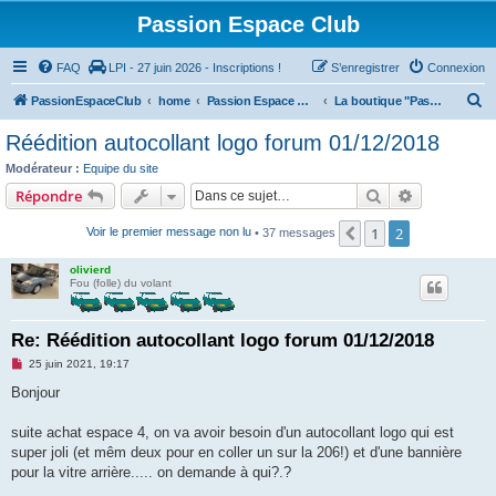
Passion Espace Club
FAQ
LPI - 27 juin 2026 - Inscriptions !
S’enregistrer
Connexion
R
PassionEspaceClub
home
Passion Espace Club
La boutique "Passion-Espace-Club"
e
Réédition autocollant logo forum 01/12/2018
c
Modérateur :
Equipe du site
h
Rechercher
Recherche 
Répondre
e
1
2
Précédente
Voir le premier message non lu
• 37 messages
r
c
olivierd
Fou (folle) du volant
h
e
Re: Réédition autocollant logo forum 01/12/2018
r
M
25 juin 2021, 19:17
e
s
Bonjour
s
a
g
suite achat espace 4, on va avoir besoin d'un autocollant logo qui est
e
super joli (et mêm deux pour en coller un sur la 206!) et d'une bannière
n
o
pour la vitre arrière..... on demande à qui?.?
n
l