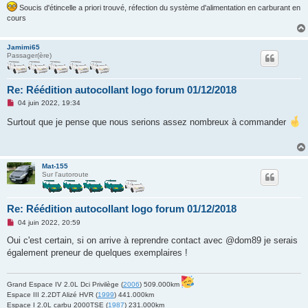
Soucis d'étincelle a priori trouvé, réfection du système d'alimentation en carburant en
cours
Jamimi65
Passager(ère)
Re: Réédition autocollant logo forum 01/12/2018
M
04 juin 2022, 19:34
e
s
Surtout que je pense que nous serions assez nombreux à commander
s
a
g
e
n
Mat-155
o
Sur l'autoroute
n
l
u
Re: Réédition autocollant logo forum 01/12/2018
M
04 juin 2022, 20:59
e
s
Oui c'est certain, si on arrive à reprendre contact avec @dom89 je serais
s
également preneur de quelques exemplaires !
a
g
e
n
Grand Espace IV 2.0L Dci Privilège (
2006
) 509.000km
o
Espace III 2.2DT Alizé HVR (
1999
) 441.000km
n
l
Espace I 2.0L carbu 2000TSE (
1987
) 231.000km