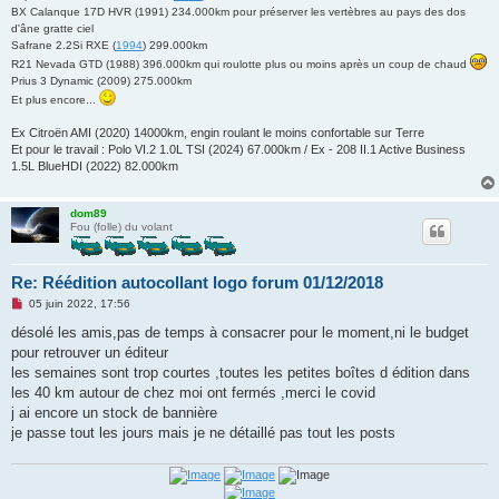
u
BX Calanque 17D HVR (1991) 234.000km pour préserver les vertèbres au pays des dos
d'âne gratte ciel
Safrane 2.2Si RXE (
1994
) 299.000km
R21 Nevada GTD (1988) 396.000km qui roulotte plus ou moins après un coup de chaud
Prius 3 Dynamic (2009) 275.000km
Et plus encore...
Ex Citroën AMI (2020) 14000km, engin roulant le moins confortable sur Terre
Et pour le travail : Polo VI.2 1.0L TSI (2024) 67.000km / Ex - 208 II.1 Active Business
1.5L BlueHDI (2022) 82.000km
dom89
Fou (folle) du volant
Re: Réédition autocollant logo forum 01/12/2018
M
05 juin 2022, 17:56
e
s
désolé les amis,pas de temps à consacrer pour le moment,ni le budget
s
pour retrouver un éditeur
a
g
les semaines sont trop courtes ,toutes les petites boîtes d édition dans
e
les 40 km autour de chez moi ont fermés ,merci le covid
n
o
j ai encore un stock de bannière
n
je passe tout les jours mais je ne détaillé pas tout les posts
l
u