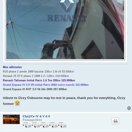
Mes véhicules
R25 phase 2 année 1989 bacarat 156cv 2.8i v6 53.000km
Renault 25 GTX phase 2 1988 2.2 i 126cv 218.000km
Renault Talisman Initial Paris 1.6 Tce 200cv 125.000km
Grand Espace IV 3.5 V6 initial Paris 2002 noire nacrée 113.000km
Grand Espace III RXT 3.0 V6 24v 2000 297.000km
tribute to Ozzy Osbourne may he rest in peace, thank you for everything, Ozzy
forever
€$p@Ce IV & V & 6
Passager(ère)