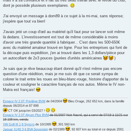
mais il a sa confiance et il fait du très beau travail avec le revue du club,
n
dont je possède plusieurs exemplaires.
l
u
J'ai envoyé un message à dom89 à ce sujet à la mi-mai, sans réponse;
j'espère que tout va bien!
J'avais jeté un coup d'œil au matériel qu'il faut pour se lancer soit même
là dedans. L'investissement est tout de même considérable à moins
d'avoir une très grande quantité à fabriquer... C'est dans les 500-650€
avec du matériel amateur trouvé en ligne. Pour les entreprises qui font de
la découpe puis expédition, j'en ai trouvé dans les 1,3 dollars/pièce pour
un autocollant de 2x3 pouces (purées d'unités américaines
)
Je sais que je rêve beaucoup étant donné qu'il n'est même pas encore
question d'une réédition, mais je me suis dit que ce serait sympa de
colorer le trait entre les roues en bleu-blanc-rouge, histoire d'apporter de la
couleur et souligner le caractère français de nos autos. Même le IV non-
Matra est français!
Espace IV 2.0T Privilège BVM
de 04/2004
Bleu Orage, 262 652 km, dans la famille
depuis 06/2014 et 87 898
CT OK jusqu'en 03/2027 !
Espace IV 2.0T Alyum Plus BVM
de 01/2007 Noir Nacré, qui a servi de 07/19 à 11/21 sur
18 108 km, vendu
VW Golf III 1,8 Syncro
de 10/1995
, 301 560 km
Jaguar XJ40 3,6 BVA Sovereign
de 02/1989
, 92 607 km au total et ce depuis 2001