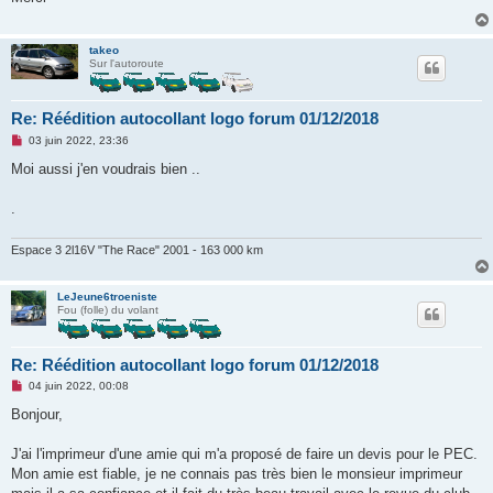
a
g
e
n
takeo
o
Sur l'autoroute
n
l
u
Re: Réédition autocollant logo forum 01/12/2018
M
03 juin 2022, 23:36
e
s
Moi aussi j'en voudrais bien ..
s
a
g
.
e
n
o
Espace 3 2l16V "The Race" 2001 - 163 000 km
n
l
u
LeJeune6troeniste
Fou (folle) du volant
Re: Réédition autocollant logo forum 01/12/2018
M
04 juin 2022, 00:08
e
s
Bonjour,
s
a
g
J'ai l'imprimeur d'une amie qui m'a proposé de faire un devis pour le PEC.
e
Mon amie est fiable, je ne connais pas très bien le monsieur imprimeur
n
o