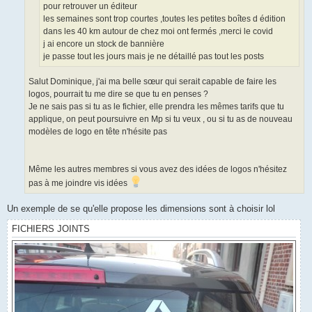
u
pour retrouver un éditeur
les semaines sont trop courtes ,toutes les petites boîtes d édition
dans les 40 km autour de chez moi ont fermés ,merci le covid
j ai encore un stock de bannière
je passe tout les jours mais je ne détaillé pas tout les posts
Salut Dominique, j'ai ma belle sœur qui serait capable de faire les
logos, pourrait tu me dire se que tu en penses ?
Je ne sais pas si tu as le fichier, elle prendra les mêmes tarifs que tu
applique, on peut poursuivre en Mp si tu veux , ou si tu as de nouveau
modèles de logo en tête n'hésite pas
Même les autres membres si vous avez des idées de logos n'hésitez
pas à me joindre vis idées
Un exemple de se qu'elle propose les dimensions sont à choisir lol
FICHIERS JOINTS