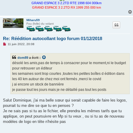
GRAND ESPACE 3 2.2TD RTE 1998 604 000km
GRAND ESPACE 3 2.2TD RX 1999 255 000 km
Miharu59
Fou (folle) du volant
Re: Réédition autocollant logo forum 01/12/2018
M
11 juin 2022, 20:08
e
s
s
dom89
a écrit :
a
g
désolé les amis,pas de temps à consacrer pour le moment,ni le budget
e
pour retrouver un éditeur
n
o
les semaines sont trop courtes ,toutes les petites boîtes d édition dans
n
les 40 km autour de chez moi ont fermés ,merci le covid
l
u
j ai encore un stock de bannière
je passe tout les jours mais je ne détaillé pas tout les posts
Salut Dominique, j'ai ma belle sœur qui serait capable de faire les logos,
pourrait tu me dire se que tu en penses ?
Je ne sais pas si tu as le fichier, elle prendra les mêmes tarifs que tu
applique, on peut poursuivre en Mp si tu veux , ou si tu as de nouveau
modèles de logo en tête n'hésite pas