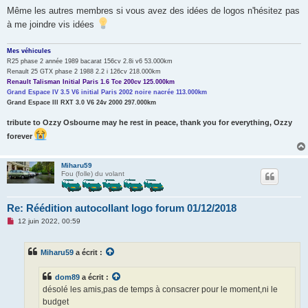
Même les autres membres si vous avez des idées de logos n'hésitez pas
à me joindre vis idées
Mes véhicules
R25 phase 2 année 1989 bacarat 156cv 2.8i v6 53.000km
Renault 25 GTX phase 2 1988 2.2 i 126cv 218.000km
Renault Talisman Initial Paris 1.6 Tce 200cv 125.000km
Grand Espace IV 3.5 V6 initial Paris 2002 noire nacrée 113.000km
Grand Espace III RXT 3.0 V6 24v 2000 297.000km
tribute to Ozzy Osbourne may he rest in peace, thank you for everything, Ozzy
forever
Miharu59
Fou (folle) du volant
Re: Réédition autocollant logo forum 01/12/2018
M
12 juin 2022, 00:59
e
s
s
Miharu59
a écrit :
a
g
e
dom89
a écrit :
n
o
désolé les amis,pas de temps à consacrer pour le moment,ni le
n
budget
l