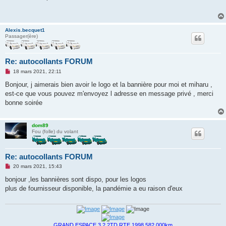
s
a
g
e
n
Alexis.becquet1
o
Passager(ère)
n
l
u
Re: autocollants FORUM
M
18 mars 2021, 22:11
e
s
Bonjour, j aimerais bien avoir le logo et la bannière pour moi et miharu ,
s
est-ce que vous pouvez m'envoyez l adresse en message privé , merci
a
g
bonne soirée
e
n
o
n
dom89
l
Fou (folle) du volant
u
Re: autocollants FORUM
M
20 mars 2021, 15:43
e
s
bonjour ,les bannières sont dispo, pour les logos
s
plus de fournisseur disponible, la pandémie a eu raison d'eux
a
g
e
n
o
n
GRAND ESPACE 3 2.2TD RTE 1998 582 000km