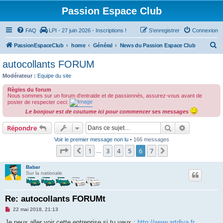
Passion Espace Club
FAQ
LPI - 27 juin 2026 - Inscriptions !
S’enregistrer
Connexion
R
PassionEspaceClub
home
Général
News du Passion Espace Club
e
autocollants FORUM
c
Modérateur :
Equipe du site
h
Règles du forum
e
Nous sommes sur un forum d'entraide et de passionnés, assurez-vous avant de
poster de respecter ceci:
r
Le bonjour est de coutume ici pour commencer ses messages
c
Rechercher
Recherche 
Répondre
h
Voir le premier message non lu
• 166 messages
e
Page
6
sur
7
1
3
4
5
6
7
Précédente
Suivante
…
r
Babar
Sur la nationale
Re: autocollants FORUMt
M
22 mai 2018, 21:13
e
s
Je peux aller voir cette entreprise si tu veux :
http://www.artdiva.fr