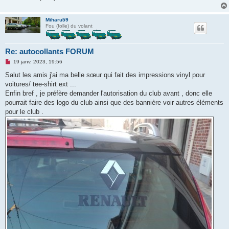
Miharu59
Fou (folle) du volant
Re: autocollants FORUM
M
19 janv. 2023, 19:56
e
s
Salut les amis j'ai ma belle sœur qui fait des impressions vinyl pour
s
voitures/ tee-shirt ext ...
a
g
Enfin bref , je préfère demander l'autorisation du club avant , donc elle
e
pourrait faire des logo du club ainsi que des bannière voir autres éléments
n
o
pour le club .
n
l
u