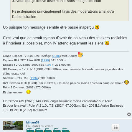
J'avoue que je trouve triste mon III sans le logos du club
Ps je demande principalement l'avis des modérateurs ainsi qu'à
l'administration .
Up puisque ton message semble être passé inaperçu
C'est vrai que ce serait sympa d'avoir de nouveau des stickers (collables
à l'intérieur si possible), mon IV attend également les siens
Grand Espace IV 2.0L Dci Privilège (
2006
) 509.000km
Espace III 2.2DT Alizé HVR (
1999
) 441.000km
Espace I 2.0L carbu 2000TSE (
1987
) 231.000km
BX Calanque 17D HVR (1991) 234.000km pour préserver les vertèbres au pays des dos
d'âne gratte ciel
Safrane 2.2Si RXE (
1994
) 299.000km
R21 Nevada GTD (1988) 396.000km qui roulotte plus ou moins après un coup de chaud
Prius 3 Dynamic (2009) 275.000km
Et plus encore...
Ex Citroën AMI (2020) 14000km, engin roulant le moins confortable sur Terre
Et pour le travail : Polo VI.2 1.0L TSI (2024) 67.000km / Ex - 208 II.1 Active Business
1.5L BlueHDI (2022) 82.000km
Miharu59
Fou (folle) du volant