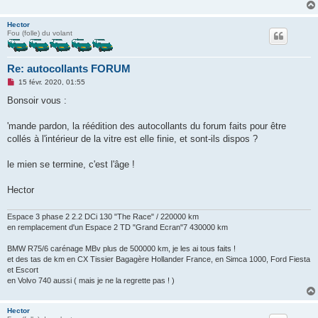
o
n
l
Hector
u
Fou (folle) du volant
Re: autocollants FORUM
M
15 févr. 2020, 01:55
e
s
Bonsoir vous :
s
a
g
'mande pardon, la réédition des autocollants du forum faits pour être
e
collés à l'intérieur de la vitre est elle finie, et sont-ils dispos ?
n
o
n
le mien se termine, c'est l'âge !
l
u
Hector
Espace 3 phase 2 2.2 DCi 130 "The Race" / 220000 km
en remplacement d'un Espace 2 TD "Grand Ecran"7 430000 km
BMW R75/6 carénage MBv plus de 500000 km, je les ai tous faits !
et des tas de km en CX Tissier Bagagère Hollander France, en Simca 1000, Ford Fiesta
et Escort
en Volvo 740 aussi ( mais je ne la regrette pas ! )
Hector