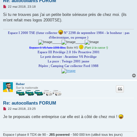
Re: autocollants FORUM
M
22 mai 2018, 23:18
e
s
Si tu ne trouves pas j'ai un petite boite sérieuse près de chez moi. (ils
s
m'ont refait mes logos 2000TSE).
a
g
e
n
Espace I 2000 TSE (futur collector
N° 2298 de septembre 1984 - le bonheur : pas
o
d'électronique, ou presque )
n
_____
_____
l
u
Espace II V6 Auto 1996 Bleu
Boite HS
(Parti à la casse !)
Espace III Privilège 2.0 16v Proactive 2001
Le petit dernier : Avantime V6 Privilège
La puce : Twingo 2001 jaune
Pépère ; Camping Car collector Ford 1988
Babar
Sur la nationale
Re: autocollants FORUM
M
22 mai 2018, 23:25
e
s
Je te proposais cette entreprise car elle est à côté de chez moi !
s
a
g
e
n
Espace I phase II TDX de 90 -
J8S powered
- 560 000 km (utilisé tous les jours)