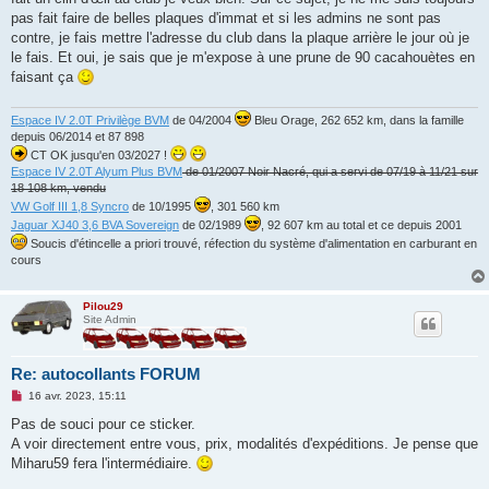
pas fait faire de belles plaques d'immat et si les admins ne sont pas
contre, je fais mettre l'adresse du club dans la plaque arrière le jour où je
le fais. Et oui, je sais que je m'expose à une prune de 90 cacahouètes en
faisant ça
Espace IV 2.0T Privilège BVM
de 04/2004
Bleu Orage, 262 652 km, dans la famille
depuis 06/2014 et 87 898
CT OK jusqu'en 03/2027 !
Espace IV 2.0T Alyum Plus BVM
de 01/2007 Noir Nacré, qui a servi de 07/19 à 11/21 sur
18 108 km, vendu
VW Golf III 1,8 Syncro
de 10/1995
, 301 560 km
Jaguar XJ40 3,6 BVA Sovereign
de 02/1989
, 92 607 km au total et ce depuis 2001
Soucis d'étincelle a priori trouvé, réfection du système d'alimentation en carburant en
cours
Pilou29
Site Admin
Re: autocollants FORUM
M
16 avr. 2023, 15:11
e
s
Pas de souci pour ce sticker.
s
A voir directement entre vous, prix, modalités d'expéditions. Je pense que
a
g
Miharu59 fera l'intermédiaire.
e
n