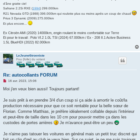
d'âne gratte ciel
Safrane 2.2Si RXE (
1994
) 299.000km
R21 Nevada GTD (1988) 396.000km qui roulotte plus ou moins après un coup de chaud
Prius 3 Dynamic (2009) 275.000km
Et plus encore...
Ex Citroën AMI (2020) 14000km, engin roulant le moins confortable sur Terre
Et pour le travail : Polo VI.2 1.0L TSI (2024) 67.000km / Ex - 208 II.1 Active Business
1.5L BlueHDI (2022) 82.000km
LeJeune6troeniste
Fou (folle) du volant
Re: autocollants FORUM
M
16 avr. 2023, 15:06
e
s
Moi j'en veux bien aussi! Toujours partant!
s
a
g
Je suis prêt à en prendre 3/4 d'un coup si ça aide à amortir le coût/la
e
production nécessaire pour que ce soit rentable pour la belle sœur de
n
o
Florian. Comme Matthias, je préfère idéalement collable depuis l'intérieur
n
et peut-être de taille dans les 10 cm pour pouvoir mettre ça dans les
l
u
custodes de portes arrières
Je m'avance peut-être un peu
Je n'aime pas tatouer les voitures en général mais un petit truc discret qui
fait un clin d'œil au club je veux bien. Sur ce sujet, je ne me suis toujours