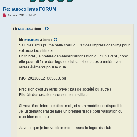
Re: autocollants FORUM
M
02 févr. 2023, 14:44
e
s
s
Mat-155
a écrit :
a
g
e
Miharu59
a écrit :
n
o
Salut les amis j'ai ma belle sœur qui fait des impressions vinyl pour
n
voitures/ tee-shirt ext ...
l
u
Enfin bref , je préfère demander l'autorisation du club avant , donc
elle pourrait faire des logo du club ainsi que des bannière voir
autres éléments pour le club .
IMG_20220612_005613.jpg
Précision c'est un outils privé ( pas de société ou autre )
Elle fait des créations sur sont temps libre.
Si vous êtes intéressé dites moi , et si un modèle est disponible .
Je lui demanderai de faire un premier tirage pour validation du
club bien entendu
J'avoue que je trouve triste mon III sans le logos du club