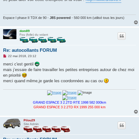
s
a
g
e
n
Espace I phase II TDX de 90 -
J8S powered
- 560 000 km (utilisé tous les jours)
o
n
l
dom89
u
Fou (folle) du volant
Re: autocollants FORUM
M
22 mai 2018, 23:12
e
s
merci c'est gentil
s
mais j’essaie de faire travailler les petites entreprises autour de chez moi
a
g
en priorité
e
merci quand même,je garde les coordonnées au cas ou
n
o
n
l
u
GRAND ESPACE 3 2.2TD RTE 1998 582 000km
GRAND ESPACE 3 2.2TD RX 1999 255 000 km
Pilou29
Site Admin