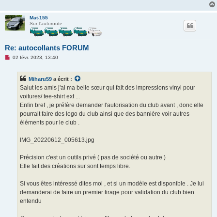
Mat-155
Sur l'autoroute
Re: autocollants FORUM
M
02 févr. 2023, 13:40
e
s
s
Miharu59
a écrit :
a
g
Salut les amis j'ai ma belle sœur qui fait des impressions vinyl pour
e
voitures/ tee-shirt ext ...
n
o
Enfin bref , je préfère demander l'autorisation du club avant , donc elle
n
pourrait faire des logo du club ainsi que des bannière voir autres
l
u
éléments pour le club .
IMG_20220612_005613.jpg
Précision c'est un outils privé ( pas de société ou autre )
Elle fait des créations sur sont temps libre.
Si vous êtes intéressé dites moi , et si un modèle est disponible . Je lui
demanderai de faire un premier tirage pour validation du club bien
entendu