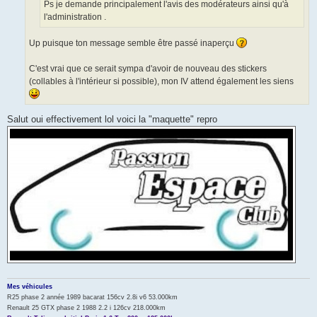
Ps je demande principalement l'avis des modérateurs ainsi qu'à
l'administration .
Up puisque ton message semble être passé inaperçu
C'est vrai que ce serait sympa d'avoir de nouveau des stickers
(collables à l'intérieur si possible), mon IV attend également les siens
Salut oui effectivement lol voici la "maquette" repro
Mes véhicules
R25 phase 2 année 1989 bacarat 156cv 2.8i v6 53.000km
Renault 25 GTX phase 2 1988 2.2 i 126cv 218.000km