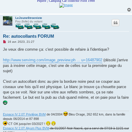
Pépère ; Camping Car collector Ford 1988
LeJeune6troeniste
Fou (folle) du volant
Re: autocollants FORUM
M
16 avr. 2023, 21:27
e
s
Je veux dire comme ça: c'est possible de refaire à l'identique?
s
a
g
http://www.servimg.com/image_preview.ph ... u=16487902
(désolé j'arrive
e
pas à insérer cette image, c'est une de celles sur la première page du
n
o
sujet)
n
l
u
C'est un autocollant donc au pire la bordure noire peut se couper aux
ciseaux une fois qu'il est physique. Le blanc je trouve ça chouette parce
que ça se voit. Noir sur une vitre aux reflets sombres, ça se rate
facilement. Le but est la pub au club quand même, et on paie pour la faire
Espace IV 2.0T Privilège BVM
de 04/2004
Bleu Orage, 262 652 km, dans la famille
depuis 06/2014 et 87 898
CT OK jusqu'en 03/2027 !
Espace IV 2.0T Alyum Plus BVM
de 01/2007 Noir Nacré, qui a servi de 07/19 à 11/21 sur