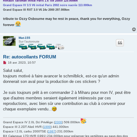
Renault Talisman Initial Paris 1.6 Tce 200cv 125.000km
Grand Espace IV 3.5 V6 initial Paris 2002 noire nacrée 113.000km
Grand Espace III RXT 3.0 V6 24v 2000 297.000km
tribute to Ozzy Osbourne may he rest in peace, thank you for everything, Ozzy
forever
Mat-155
Sur l'autoroute
Re: autocollants FORUM
M
16 avr. 2023, 10:57
e
s
Salut salut,
s
toujours motivé à faire avancer le schmilblick, est-ce qu'un admin
a
g
donnerait son aval pour la production de ces stickers ?
e
n
o
Je suis toujours prêt à en commander 2 à Miharu pour mon IV, peut être
n
que d'autres membres seraient également intéressés par ces
l
u
reproductions, avec bien sûr une contribution au club à convenir pour
chaque exemplaire vendu...
Grand Espace IV 2.0L Dci Privilège (
2006
) 509.000km
Espace III 2.2DT Alizé HVR (
1999
) 441.000km
Espace I 2.0L carbu 2000TSE (
1987
) 231.000km
BX Calanque 17D HVR (1991) 234.000km pour préserver les vertèbres au pays des dos