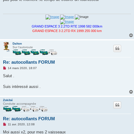
s
a
g
e
n
o
n
GRAND ESPACE 3 2.2TD RTE 1998 582 000km
l
GRAND ESPACE 3 2.2TD RX 1999 255 000 km
u
Dalton
Sur l'autoroute
Re: autocollants FORUM
M
14 mars 2020, 18:07
e
s
Salut .
s
a
g
Suis intéressé aussi .
e
n
o
Zokibé
n
Conduite accompagnée
l
u
Re: autocollants FORUM
M
11 avr. 2020, 12:08
e
s
Moi aussi x2, pour mes 2 vaisseaux