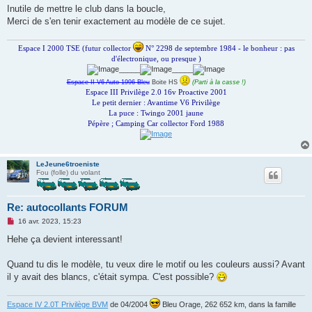
o
Inutile de mettre le club dans la boucle,
n
Merci de s'en tenir exactement au modèle de ce sujet.
l
u
Espace I 2000 TSE (futur collector
N° 2298 de septembre 1984 - le bonheur : pas
d'électronique, ou presque )
_____
_____
Espace II V6 Auto 1996 Bleu
Boite HS
(Parti à la casse !)
Espace III Privilège 2.0 16v Proactive 2001
Le petit dernier : Avantime V6 Privilège
La puce : Twingo 2001 jaune
Pépère ; Camping Car collector Ford 1988
LeJeune6troeniste
Fou (folle) du volant
Re: autocollants FORUM
M
16 avr. 2023, 15:23
e
s
Hehe ça devient interessant!
s
a
g
Quand tu dis le modèle, tu veux dire le motif ou les couleurs aussi? Avant
e
il y avait des blancs, c'était sympa. C'est possible?
n
o
n
Espace IV 2.0T Privilège BVM
de 04/2004
Bleu Orage, 262 652 km, dans la famille
l