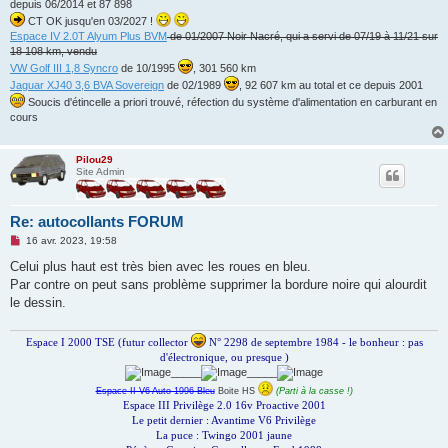
u
depuis 06/2014 et 87 898
CT OK jusqu'en 03/2027 !
Espace IV 2.0T Alyum Plus BVM
de 01/2007 Noir Nacré, qui a servi de 07/19 à 11/21 sur
18 108 km, vendu
VW Golf III 1,8 Syncro
de 10/1995
, 301 560 km
Jaguar XJ40 3,6 BVA Sovereign
de 02/1989
, 92 607 km au total et ce depuis 2001
Soucis d'étincelle a priori trouvé, réfection du système d'alimentation en carburant en
cours
Pilou29
Site Admin
Re: autocollants FORUM
M
16 avr. 2023, 19:58
e
s
Celui plus haut est très bien avec les roues en bleu.
s
Par contre on peut sans problème supprimer la bordure noire qui alourdit
a
g
le dessin.
e
n
o
Espace I 2000 TSE (futur collector
N° 2298 de septembre 1984 - le bonheur : pas
n
d'électronique, ou presque )
l
_____
_____
u
Espace II V6 Auto 1996 Bleu
Boite HS
(Parti à la casse !)
Espace III Privilège 2.0 16v Proactive 2001
Le petit dernier : Avantime V6 Privilège
La puce : Twingo 2001 jaune