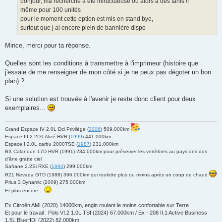
bonjour, ma recherche a été infructueuse ou alors a des tarifs !!
e
même pour 100 unités
n
o
pour le moment cette option est mis en stand bye,
n
surtout que j ai encore plein de bannière dispo
l
u
Mince, merci pour ta réponse.
Quelles sont les conditions à transmettre à l'imprimeur (histoire que
j'essaie de me renseigner de mon côté si je ne peux pas dégoter un bon
plan) ?
Si une solution est trouvée à l'avenir je reste donc client pour deux
exemplaires...
Grand Espace IV 2.0L Dci Privilège (
2006
) 509.000km
Espace III 2.2DT Alizé HVR (
1999
) 441.000km
Espace I 2.0L carbu 2000TSE (
1987
) 231.000km
BX Calanque 17D HVR (1991) 234.000km pour préserver les vertèbres au pays des dos
d'âne gratte ciel
Safrane 2.2Si RXE (
1994
) 299.000km
R21 Nevada GTD (1988) 396.000km qui roulotte plus ou moins après un coup de chaud
Prius 3 Dynamic (2009) 275.000km
Et plus encore...
Ex Citroën AMI (2020) 14000km, engin roulant le moins confortable sur Terre
Et pour le travail : Polo VI.2 1.0L TSI (2024) 67.000km / Ex - 208 II.1 Active Business
1.5L BlueHDI (2022) 82.000km