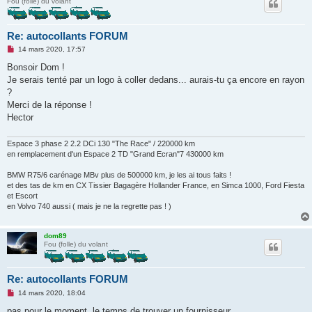
Fou (folle) du volant
Re: autocollants FORUM
M
14 mars 2020, 17:57
e
s
Bonsoir Dom !
s
Je serais tenté par un logo à coller dedans... aurais-tu ça encore en rayon
a
g
?
e
Merci de la réponse !
n
o
Hector
n
l
u
Espace 3 phase 2 2.2 DCi 130 "The Race" / 220000 km
en remplacement d'un Espace 2 TD "Grand Ecran"7 430000 km
BMW R75/6 carénage MBv plus de 500000 km, je les ai tous faits !
et des tas de km en CX Tissier Bagagère Hollander France, en Simca 1000, Ford Fiesta
et Escort
en Volvo 740 aussi ( mais je ne la regrette pas ! )
dom89
Fou (folle) du volant
Re: autocollants FORUM
M
14 mars 2020, 18:04
e
s
pas pour le moment .le temps de trouver un fournisseur