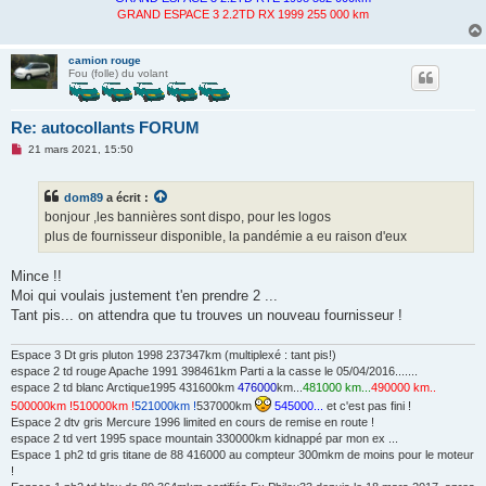
l
GRAND ESPACE 3 2.2TD RX 1999 255 000 km
u
camion rouge
Fou (folle) du volant
Re: autocollants FORUM
M
21 mars 2021, 15:50
e
s
s
dom89
a écrit :
a
g
bonjour ,les bannières sont dispo, pour les logos
e
plus de fournisseur disponible, la pandémie a eu raison d'eux
n
o
n
Mince !!
l
u
Moi qui voulais justement t'en prendre 2 ...
Tant pis... on attendra que tu trouves un nouveau fournisseur !
Espace 3 Dt gris pluton 1998 237347km (multiplexé : tant pis!)
espace 2 td rouge Apache 1991 398461km Parti a la casse le 05/04/2016.......
espace 2 td blanc Arctique1995 431600km
476000
km...
481000 km...
490000 km..
500000km !
510000km !
521000km !
537000km
545000...
et c'est pas fini !
Espace 2 dtv gris Mercure 1996 limited en cours de remise en route !
espace 2 td vert 1995 space mountain 330000km kidnappé par mon ex ...
Espace 1 ph2 td gris titane de 88 416000 au compteur 300mkm de moins pour le moteur
!