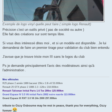
Exemple de logo vinyl quelle peut faire ( simple logo Renault)
Précision c'est un outils privé ( pas de société ou autre )
Elle fait des créations sur sont temps libre.
Si vous êtes intéressé dites moi , et si un modèle est disponible . Je lui
demanderai de faire un premier tirage pour validation du club bien entendu
J'avoue que je trouve triste mon III sans le logos du club
Ps je demande principalement l'avis des modérateurs ainsi qu'à
l'administration .
Mes véhicules
R25 phase 2 année 1989 bacarat 156cv 2.8i v6 53.000km
Renault 25 GTX phase 2 1988 2.2 i 126cv 218.000km
Renault Talisman Initial Paris 1.6 Tce 200cv 125.000km
Grand Espace IV 3.5 V6 initial Paris 2002 noire nacrée 113.000km
Grand Espace III RXT 3.0 V6 24v 2000 297.000km
tribute to Ozzy Osbourne may he rest in peace, thank you for everything, Ozzy
forever