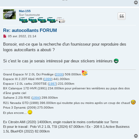
Mat-155
Sur l'autoroute
Re: autocollants FORUM
M
05 avr. 2022, 21:14
e
s
Bonsoir, est-ce que la recherche d'un fournisseur pour reproduire des
s
logos autocollants a abouti ?
a
g
e
Si c'est le cas je serais intéressé par deux stickers intérieurs
n
o
n
l
Grand Espace IV 2.0L Dci Privilège (
2006
) 509.000km
u
Espace III 2.2DT Alizé HVR (
1999
) 441.000km
Espace I 2.0L carbu 2000TSE (
1987
) 231.000km
BX Calanque 17D HVR (1991) 234.000km pour préserver les vertèbres au pays des dos
d'âne gratte ciel
Safrane 2.2Si RXE (
1994
) 299.000km
R21 Nevada GTD (1988) 396.000km qui roulotte plus ou moins après un coup de chaud
Prius 3 Dynamic (2009) 275.000km
Et plus encore...
Ex Citroën AMI (2020) 14000km, engin roulant le moins confortable sur Terre
Et pour le travail : Polo VI.2 1.0L TSI (2024) 67.000km / Ex - 208 II.1 Active Business
1.5L BlueHDI (2022) 82.000km