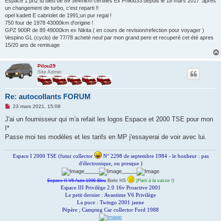
Espace 1 ph2 td bleu de 89 364mkm certifiés Ex Philou33 depuis le 18 mars 2017 .apres
un changement de turbo, c'est reparti !!
opel kadett E cabriolet de 1991;un pur regal !
750 four de 1978 43000km d'origine !
GPZ 900R de 89 49000km ex Nikita ( en cours de revision/refection pour voyager )
Vespino GL (cyclo) de 77/78 acheté neuf par mon grand pere et recuperé cet été apres
15/20 ans de remisage
Pilou29
Site Admin
Re: autocollants FORUM
M
23 mars 2021, 15:09
e
s
J'ai un fournisseur qui m'a refait les logos Espace et 2000 TSE pour mon
s
I*
a
g
Passe moi tes modèles et les tarifs en MP j'essayerai de voir avec lui.
e
n
o
Espace I 2000 TSE (futur collector
N° 2298 de septembre 1984 - le bonheur : pas
n
d'électronique, ou presque )
l
_____
_____
u
Espace II V6 Auto 1996 Bleu
Boite HS
(Parti à la casse !)
Espace III Privilège 2.0 16v Proactive 2001
Le petit dernier : Avantime V6 Privilège
La puce : Twingo 2001 jaune
Pépère ; Camping Car collector Ford 1988