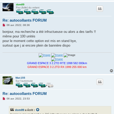
dom89
Fou (folle) du volant
Re: autocollants FORUM
M
06 avr. 2022, 08:36
e
s
bonjour, ma recherche a été infructueuse ou alors a des tarifs !!
s
même pour 100 unités
a
g
pour le moment cette option est mis en stand bye,
e
surtout que j ai encore plein de bannière dispo
n
o
n
l
u
GRAND ESPACE 3 2.2TD RTE 1998 582 000km
GRAND ESPACE 3 2.2TD RX 1999 255 000 km
Mat-155
Sur l'autoroute
Re: autocollants FORUM
M
06 avr. 2022, 23:53
e
s
s
dom89
a écrit :
a
g