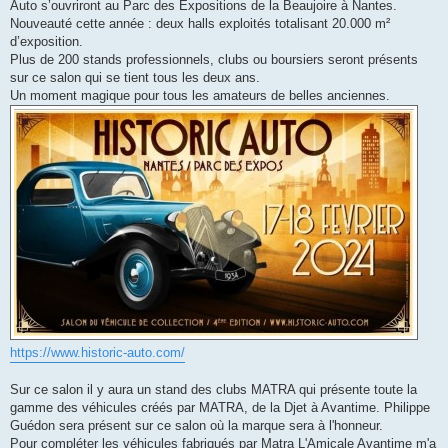
g
Auto s’ouvriront au Parc des Expositions de la Beaujoire à Nantes.
e
Nouveauté cette année : deux halls exploités totalisant 20.000 m²
n
o
d’exposition.
n
Plus de 200 stands professionnels, clubs ou boursiers seront présents
l
u
sur ce salon qui se tient tous les deux ans.
Un moment magique pour tous les amateurs de belles anciennes.
https://www.historic-auto.com/
Sur ce salon il y aura un stand des clubs MATRA qui présente toute la
gamme des véhicules créés par MATRA, de la Djet à Avantime. Philippe
Guédon sera présent sur ce salon où la marque sera à l'honneur.
Pour compléter les véhicules fabriqués par Matra L'Amicale Avantime m'a