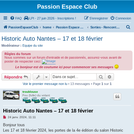
Passion Espace Club
FAQ
LPI - 27 juin 2026 - Inscriptions !
S’enregistrer
Connexion
R
PassionEspaceClub
home
Passion Espace Club
Sorties - Rencontres - Meetings - PRE
e
Historic Auto Nantes – 17 et 18 février
c
Modérateur :
Equipe du site
h
Règles du forum
e
Nous sommes sur un forum d'entraide et de passionnés, assurez-vous avant de
poster de respecter ceci:
r
Le bonjour est de coutume ici pour commencer ses messages
c
Rechercher
Recherche 
Répondre
h
Voir le premier message non lu
• 13 messages • Page
1
sur
1
e
r
troublouse
Fou (folle) du volant
Historic Auto Nantes – 17 et 18 février
M
24 janv. 2024, 11:11
e
s
Bonjour tous
s
Les 17 et 18 février 2024, les portes de la 4e édition du salon Historic
a