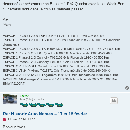
demandé de présenter mon Espace 1 Ph2 Quadra avec le kit Week-End .
Si certains sont dans le coin ils peuvent passer
A+
Yves
ESPACE 1 Phase 1 2000 TSE T005741 Gris Titane de 1985 306 000 km
ESPACE 1 Phase 1 2000 GTS T001652 Gris Titane de 1985 216 000 Km ( donneur
d'organes )
ESPACE 1 Phase 2 2000 GTS T050343 Ambulance SANICAR de 1990 234 000 Km
ESPACE 1 Phase 2 2.0i TXE Quadra T008896 Bleu Sidéral de 1989 452 840 Km
ESPACE 1 Phase 2 2.0i Connolly T013161 Gris Pluton de 1990 408 500 Km
ESPACE 1 Phase 2 2.0i Connolly T012899 Gris Pluton de 1991 425 000 Km
ESPACE 2 V6 PRV GPL Grand Ecran T021606 Vert Illusion de 1995 338864
ESPACE 3 V6 24 Privilège T013671 Gris Titane métallisé de 2002 140 000 Km
ESPACE 3 V6 PRV 12 GPL Lagardère T004134 Brun Toscane de 1998 19000 Km
AVANTIME V6 Privilège PE2 volcan BVA T003587 Gris Acier de 2002 245 000 Km
BMW R1100RT
EAime
Fou (folle) du volant
Re: Historic Auto Nantes – 17 et 18 février
M
24 janv. 2024, 12:50
e
s
Bonjour Yves,
s