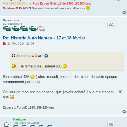
Fiat 128 150000 kms
Ford Escort Ghia 1,6 de 1983 193200 kms
Güldner G15 A2KS Spessart
sixties et beaucoup d'heures
Baccaronze
Sur l'autoroute
Re: Historic Auto Nantes – 17 et 18 février
M
21 févr. 2024, 22:56
e
s
s
TheStone
a écrit :
a
g
e
.... le fameux bleu sidéral 631
n
o
n
Bleu sidéral 436
( chez renault, les refs des bleus de cette époque
l
u
commencent par un 4).
Couleur de mon ancien espace, que j'avais acheté il y a maintenant... 10
ans
Espace 1 TurboD 1990, 259.128 kms.
TheStone
Fou (folle) du volant