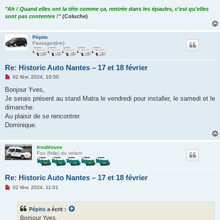
"Ah ! Quand elles ont la tête comme ça, rentrée dans les épaules, c'est qu'elles
sont pas contentes !"
(Coluche)
Pépito
Passager(ère)
Re: Historic Auto Nantes – 17 et 18 février
M
02 févr. 2024, 10:50
e
s
Bonjour Yves,
s
Je serais présent au stand Matra le vendredi pour installer, le samedi et le
a
g
dimanche.
e
Au plaisir de se rencontrer.
n
o
Dominique.
n
l
u
troublouse
Fou (folle) du volant
Re: Historic Auto Nantes – 17 et 18 février
M
02 févr. 2024, 11:01
e
s
s
Pépito
a écrit :
a
g
Bonjour Yves,