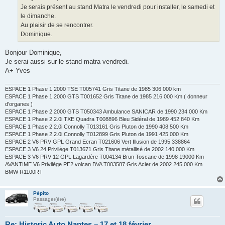
e
Je serais présent au stand Matra le vendredi pour installer, le samedi et
n
o
le dimanche.
n
Au plaisir de se rencontrer.
l
u
Dominique.
Bonjour Dominique,
Je serai aussi sur le stand matra vendredi.
A+ Yves
ESPACE 1 Phase 1 2000 TSE T005741 Gris Titane de 1985 306 000 km
ESPACE 1 Phase 1 2000 GTS T001652 Gris Titane de 1985 216 000 Km ( donneur
d'organes )
ESPACE 1 Phase 2 2000 GTS T050343 Ambulance SANICAR de 1990 234 000 Km
ESPACE 1 Phase 2 2.0i TXE Quadra T008896 Bleu Sidéral de 1989 452 840 Km
ESPACE 1 Phase 2 2.0i Connolly T013161 Gris Pluton de 1990 408 500 Km
ESPACE 1 Phase 2 2.0i Connolly T012899 Gris Pluton de 1991 425 000 Km
ESPACE 2 V6 PRV GPL Grand Ecran T021606 Vert Illusion de 1995 338864
ESPACE 3 V6 24 Privilège T013671 Gris Titane métallisé de 2002 140 000 Km
ESPACE 3 V6 PRV 12 GPL Lagardère T004134 Brun Toscane de 1998 19000 Km
AVANTIME V6 Privilège PE2 volcan BVA T003587 Gris Acier de 2002 245 000 Km
BMW R1100RT
Pépito
Passager(ère)
Re: Historic Auto Nantes – 17 et 18 février