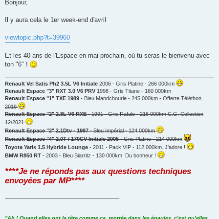
s
Bonjour,
s
a
g
Il y aura cela le 1er week-end d'avril
e
n
o
viewtopic.php?t=39960
n
l
u
Et les 40 ans de l'Espace en mai prochain, où tu seras le bienvenu avec
ton "6" !
Renault Vel Satis Ph2 3.5L V6 Initiale
2006 - Gris Platine - 266 000km
Renault Espace "3" RXT 3.0 V6 PRV
1998 - Gris Titane - 160 000km
Renault Espace "1" TXE 1989
- Bleu Mandchourie - 245 000km - Offerte Téléthon
2019
Renault Espace "2" 2.8L V6 RXE
- 1991 - Gris Rafale - 216 000km C.G. Collection
12/2021
Renault Espace "2" 2.1Dtv - 1997
- Bleu Impérial - 124 000km
Renault Espace "4" 2.0T / 170CV Initiale 2005
- Gris Platine - 214 000km
Toyota Yaris 1.5 Hybride Lounge
- 2011 - Pack VIP - 112 000km. J'adore !
BMW R850 RT
- 2003 - Bleu Biarritz - 130 000km. Du bonheur !
****Je ne réponds pas aux questions techniques
envoyées par MP****
_______________________________________
"Ah ! Quand elles ont la tête comme ça, rentrée dans les épaules, c'est qu'elles