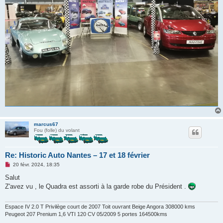
marcus67
Fou (folle) du volant
Re: Historic Auto Nantes – 17 et 18 février
M
20 févr. 2024, 18:35
e
s
Salut
s
Z'avez vu , le Quadra est assorti à la garde robe du Président .
a
g
e
n
Espace IV 2.0 T Privilège court de 2007 Toit ouvrant Beige Angora 308000 kms
o
Peugeot 207 Prenium 1,6 VTI 120 CV 05/2009 5 portes 164500kms
n