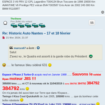
ESPACE 3 V6 PRV 12 GPL Lagardère T004134 Brun Toscane de 1998 19000 Km
AVANTIME V6 Privilège PE2 volcan BVA T003587 Gris Acier de 2002 245 000 Km
BMW R1100RT
TheStone
Fou (folle) du volant
Re: Historic Auto Nantes – 17 et 18 février
M
21 févr. 2024, 21:37
e
s
s
marcus67
a écrit :
a
g
Salut
e
Z'avez vu , le Quadra est assorti à la garde robe du Président .
n
o
n
.... le fameux bleu sidéral 631
l
u
Sauvons le
Espace I Phase 2 Turbo-D
acquis neuf en Janvier 1988
......
soldat
moteur J8S !!!
Ryan
384792
395000 kms ...... et CT à nouveau ok le 11/04/2019
à
384792
384792
384792
384792
kms
On n'a jamais été aussi bien sur Terre que dans l'Espace...
Twingo I Kiss Cool Quickshift
de Juin 2005,
105000
kms .... que du bonheur cette
boîte robotisée
Twingo II Dynamique 75 LEV Eco2
de Juillet 2009,
130000
kms... et tout va bien