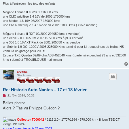
l
Plus à l'entretien , les toto des enfants
u
Mégane I phase II 10/2001 116350 kms
une CLIO privilège 1,4 16V de 2003 173000 kms
une Modus 1.6 16V 06/2007 150000 kms
une Clio authentique 1.4 16V de fin 2002 31000 kms ( clio à mamie )
Mégane I phase II RXT 02/2000 294050 kms ( vendue )
un Scénic 2.0 T 165 CV 2007 157700 kms à plus car volé
une 306 1.8 16V XT Pack de 2001 205850 kms vendue
un Scénic 1.9 DCI 120CV 2005 228000 Kms terminé pour lui , coussinets de bielles HS .
vendu à un garage pour 200 €
Espace TXE Quadra 09/89 clim ABS 452840 kms ( partenaire pendant 23 ans et 332800
kms ) donné à TROUBLOUSE maintenant
orval56
Site Admin
Re: Historic Auto Nantes – 17 et 18 février
M
21 févr. 2024, 00:32
e
s
Belles photos...
s
Alors ? T'as vu Philippe Guédon ?
a
g
e
n
Collector T000042
/ J112 2.0 - 17/07/1984 - 379.000 km - finition TSE CT
o
vierge 19/02/24
n
sur ce forum depuis le 23 mai 2003