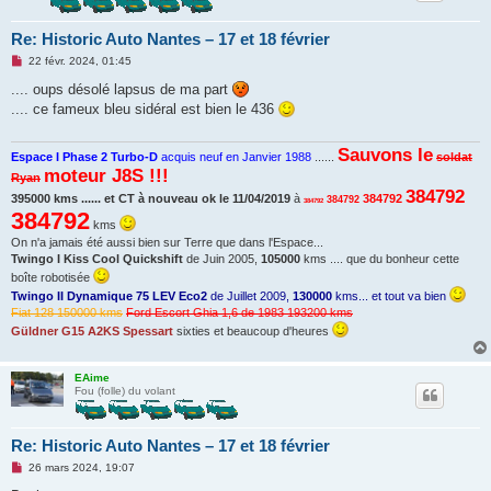
Re: Historic Auto Nantes – 17 et 18 février
M
22 févr. 2024, 01:45
e
s
.... oups désolé lapsus de ma part
s
.... ce fameux bleu sidéral est bien le 436
a
g
e
Sauvons le
n
Espace I Phase 2 Turbo-D
acquis neuf en Janvier 1988
......
soldat
o
moteur J8S !!!
Ryan
n
l
384792
395000 kms ...... et CT à nouveau ok le 11/04/2019
à
384792
384792
384792
u
384792
kms
On n'a jamais été aussi bien sur Terre que dans l'Espace...
Twingo I Kiss Cool Quickshift
de Juin 2005,
105000
kms .... que du bonheur cette
boîte robotisée
Twingo II Dynamique 75 LEV Eco2
de Juillet 2009,
130000
kms... et tout va bien
Fiat 128 150000 kms
Ford Escort Ghia 1,6 de 1983 193200 kms
Güldner G15 A2KS Spessart
sixties et beaucoup d'heures
EAime
Fou (folle) du volant
Re: Historic Auto Nantes – 17 et 18 février
M
26 mars 2024, 19:07
e