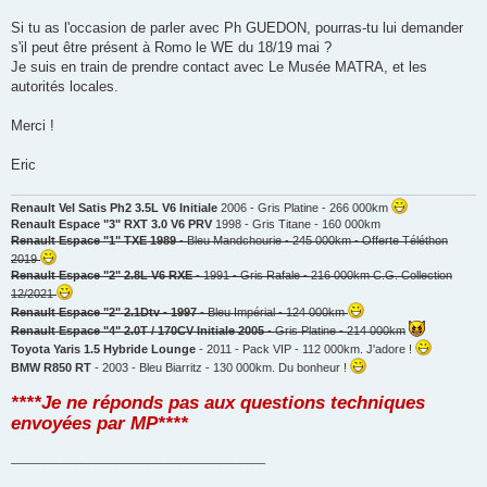
a
g
Si tu as l'occasion de parler avec Ph GUEDON, pourras-tu lui demander
e
s'il peut être présent à Romo le WE du 18/19 mai ?
n
o
Je suis en train de prendre contact avec Le Musée MATRA, et les
n
autorités locales.
l
u
Merci !
Eric
Renault Vel Satis Ph2 3.5L V6 Initiale
2006 - Gris Platine - 266 000km
Renault Espace "3" RXT 3.0 V6 PRV
1998 - Gris Titane - 160 000km
Renault Espace "1" TXE 1989
- Bleu Mandchourie - 245 000km - Offerte Téléthon
2019
Renault Espace "2" 2.8L V6 RXE
- 1991 - Gris Rafale - 216 000km C.G. Collection
12/2021
Renault Espace "2" 2.1Dtv - 1997
- Bleu Impérial - 124 000km
Renault Espace "4" 2.0T / 170CV Initiale 2005
- Gris Platine - 214 000km
Toyota Yaris 1.5 Hybride Lounge
- 2011 - Pack VIP - 112 000km. J'adore !
BMW R850 RT
- 2003 - Bleu Biarritz - 130 000km. Du bonheur !
****Je ne réponds pas aux questions techniques
envoyées par MP****
_______________________________________