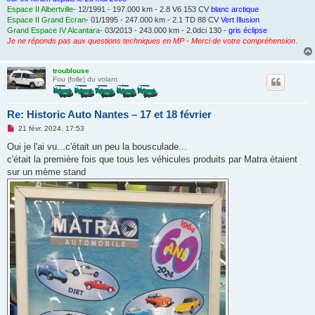
l
Espace II Albertville
- 12/1991 - 197.000 km - 2.8 V6 153 CV
blanc arctique
u
Espace II Grand Ecran
- 01/1995 - 247.000 km - 2.1 TD 88 CV
Vert Illusion
Grand Espace IV Alcantara
- 03/2013 - 243.000 km - 2.0dci 130 -
gris éclipse
Je ne réponds pas aux questions techniques en MP - Merci de votre compréhension
.
troublouse
Fou (folle) du volant
Re: Historic Auto Nantes – 17 et 18 février
M
21 févr. 2024, 17:53
e
s
Oui je l'ai vu...c'était un peu la bousculade...
s
c'était la première fois que tous les véhicules produits par Matra étaient
a
g
sur un mème stand
e
n
o
n
l
u