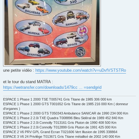
une petite vidéo :
https://www.youtube.com/watch?v=uDvfVSTSTRo‌
et le tour du stand MATRA :
https://wetransfer.com/downloads/1479cc ... =sendgrid‌
ESPACE 1 Phase 1 2000 TSE T005741 Gris Titane de 1985 306 000 km
ESPACE 1 Phase 1 2000 GTS T001652 Gris Titane de 1985 216 000 Km ( donneur
d'organes )
ESPACE 1 Phase 2 2000 GTS T050343 Ambulance SANICAR de 1990 234 000 Km
ESPACE 1 Phase 2 2.0i TXE Quadra T008896 Bleu Sidéral de 1989 452 840 Km
ESPACE 1 Phase 2 2.0i Connolly T013161 Gris Pluton de 1990 408 500 Km
ESPACE 1 Phase 2 2.0i Connolly T012899 Gris Pluton de 1991 425 000 Km
ESPACE 2 V6 PRV GPL Grand Ecran T021606 Vert Illusion de 1995 338864
ESPACE 3 V6 24 Privilège T013671 Gris Titane métallisé de 2002 140 000 Km