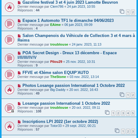
Gazoline festival 3 et 4 juin 2023 Lamotte Beuvron
Dernier message par
Clem786
«
24 juin 2023, 10:55
Réponses :
44
1
2
Espace 1 Automoto TF1 le dimanche 04/06/2023
Dernier message par
EAime
«
06 juin 2023, 09:09
Réponses :
4
Salon Champenois du Véhicule de Collection 3 et 4 mars à
Reims
Dernier message par
troublouse
«
24 janv. 2023, 11:13
POA Secret Design - Dreux 13 décembre - Espace
I/II/III/IV/V
Dernier message par
Pilou29
«
25 nov. 2022, 10:31
Réponses :
9
FFVE et 43éme salon EQUIP'AUTO
Dernier message par
TheStone
«
03 nov. 2022, 13:14
Photos Losange passion International 1 Octobre 2022
Dernier message par
Big Daddy
«
20 oct. 2022, 16:43
Réponses :
49
1
2
Losange passion International 1 Octobre 2022
Dernier message par
troublouse
«
20 oct. 2022, 09:11
Réponses :
108
1
2
3
4
5
Inscriptions LPI 2022 (1er octobre 2022)
Dernier message par
Totor33
«
29 sept. 2022, 00:21
Réponses :
57
1
2
3