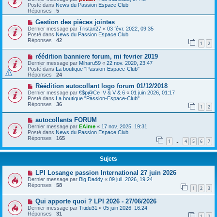
Posté dans
News du Passion Espace Club
Réponses :
5
Gestion des pièces jointes
Dernier message par
Tristan27
«
03 févr. 2022, 09:35
Posté dans
News du Passion Espace Club
Réponses :
42
1
2
réédition banniere forum, mi fevrier 2019
Dernier message par
Miharu59
«
22 nov. 2020, 23:47
Posté dans
La boutique "Passion-Espace-Club"
Réponses :
24
Réédition autocollant logo forum 01/12/2018
Dernier message par
€$p@Ce IV & V & 6
«
01 juin 2026, 01:17
Posté dans
La boutique "Passion-Espace-Club"
Réponses :
36
1
2
autocollants FORUM
Dernier message par
EAime
«
17 nov. 2025, 19:31
Posté dans
News du Passion Espace Club
Réponses :
165
1
4
5
6
7
…
Sujets
LPI Losange passion International 27 juin 2026
Dernier message par
Big Daddy
«
09 juil. 2026, 19:24
Réponses :
58
1
2
3
Qui apporte quoi ? LPI 2026 - 27/06/2026
Dernier message par
Titidu31
«
05 juin 2026, 16:24
Réponses :
31
1
2