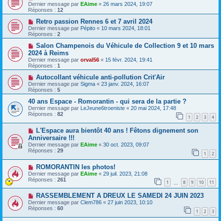
Dernier message par
EAime
«
26 mars 2024, 19:07
Réponses :
12
Retro passion Rennes 6 et 7 avril 2024
Dernier message par
Pépito
«
10 mars 2024, 18:01
Réponses :
2
Salon Champenois du Véhicule de Collection 9 et 10 mars
2024 à Reims
Dernier message par
orval56
«
15 févr. 2024, 19:41
Réponses :
1
Autocollant véhicule anti-pollution Crit'Air
Dernier message par
Sigma
«
23 janv. 2024, 16:07
Réponses :
5
40 ans Espace - Romorantin - qui sera de la partie ?
Dernier message par
LeJeune6troeniste
«
20 mai 2024, 17:48
Réponses :
82
1
2
3
4
L'Espace aura bientôt 40 ans ! Fêtons dignement son
Anniversaire !!!
Dernier message par
EAime
«
30 oct. 2023, 09:07
Réponses :
29
1
2
ROMORANTIN les photos!
Dernier message par
EAime
«
29 juil. 2023, 21:08
Réponses :
261
1
8
9
10
11
…
RASSEMBLEMENT A DREUX LE SAMEDI 24 JUIN 2023
Dernier message par
Clem786
«
27 juin 2023, 10:10
Réponses :
60
1
2
3