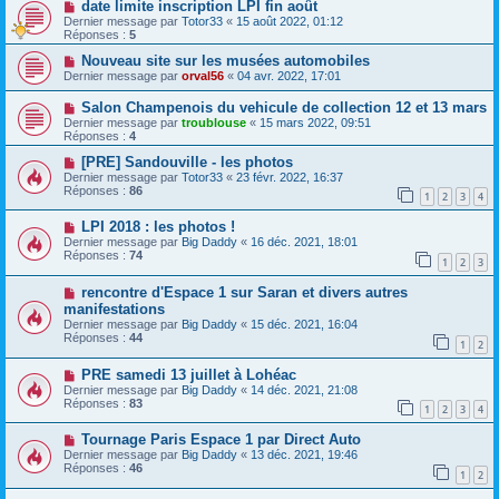
date limite inscription LPI fin août
Dernier message par
Totor33
«
15 août 2022, 01:12
Réponses :
5
Nouveau site sur les musées automobiles
Dernier message par
orval56
«
04 avr. 2022, 17:01
Salon Champenois du vehicule de collection 12 et 13 mars
Dernier message par
troublouse
«
15 mars 2022, 09:51
Réponses :
4
[PRE] Sandouville - les photos
Dernier message par
Totor33
«
23 févr. 2022, 16:37
Réponses :
86
1
2
3
4
LPI 2018 : les photos !
Dernier message par
Big Daddy
«
16 déc. 2021, 18:01
Réponses :
74
1
2
3
rencontre d'Espace 1 sur Saran et divers autres
manifestations
Dernier message par
Big Daddy
«
15 déc. 2021, 16:04
Réponses :
44
1
2
PRE samedi 13 juillet à Lohéac
Dernier message par
Big Daddy
«
14 déc. 2021, 21:08
Réponses :
83
1
2
3
4
Tournage Paris Espace 1 par Direct Auto
Dernier message par
Big Daddy
«
13 déc. 2021, 19:46
Réponses :
46
1
2