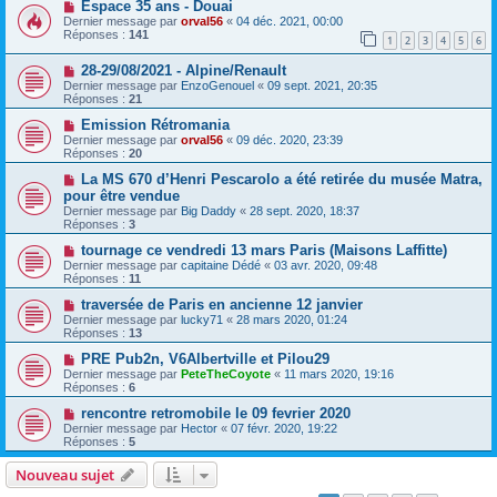
Espace 35 ans - Douai
Dernier message par
orval56
«
04 déc. 2021, 00:00
Réponses :
141
1
2
3
4
5
6
28-29/08/2021 - Alpine/Renault
Dernier message par
EnzoGenouel
«
09 sept. 2021, 20:35
Réponses :
21
Emission Rétromania
Dernier message par
orval56
«
09 déc. 2020, 23:39
Réponses :
20
La MS 670 d’Henri Pescarolo a été retirée du musée Matra,
pour être vendue
Dernier message par
Big Daddy
«
28 sept. 2020, 18:37
Réponses :
3
tournage ce vendredi 13 mars Paris (Maisons Laffitte)
Dernier message par
capitaine Dédé
«
03 avr. 2020, 09:48
Réponses :
11
traversée de Paris en ancienne 12 janvier
Dernier message par
lucky71
«
28 mars 2020, 01:24
Réponses :
13
PRE Pub2n, V6Albertville et Pilou29
Dernier message par
PeteTheCoyote
«
11 mars 2020, 19:16
Réponses :
6
rencontre retromobile le 09 fevrier 2020
Dernier message par
Hector
«
07 févr. 2020, 19:22
Réponses :
5
Nouveau sujet