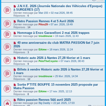
J.N.V.E. 2026 (Journée Nationale des Véhicules d'Epoque)
à SURGERES (17)
Dernier message par
Mat-155
«
02 mai 2026, 08:45
Réponses :
6
Retro Passion Rennes 4 et 5 Avril 2026
Dernier message par
Pilou29
«
07 avr. 2026, 19:49
Réponses :
14
Hommage à Enzo Garavelloni 2 mai 2026 trappes
Dernier message par
troublouse
«
19 mars 2026, 11:43
40 eme anniversaire du club MATRA PASSION 6et 7 juin
2026
Dernier message par
EAime
«
18 mars 2026, 11:24
Réponses :
3
Historic auto 2026 à Nantes 27,28 février et 1 mars
Dernier message par
PeteTheCoyote
«
07 mars 2026, 08:43
Réponses :
9
Billets à vendre Historic auto 2026 à Nantes 27,28 février et
1 mars
Dernier message par
troublouse
«
25 févr. 2026, 14:34
Réponses :
12
Sortie P'TITE BOUFFE 15 novembre 2025 proposée par
Matra Passion
Dernier message par
EAime
«
17 nov. 2025, 12:13
Réponses :
8
Rétro passion Rennes 5&6 avril 2025
Dernier message par
Big Daddy
«
22 juil. 2025, 17:03
Réponses :
61