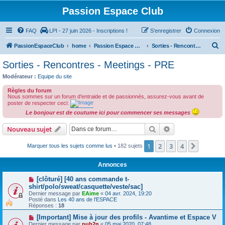
Passion Espace Club
FAQ
LPI - 27 juin 2026 - Inscriptions !
S’enregistrer
Connexion
R
PassionEspaceClub
home
Passion Espace Club
Sorties - Rencontres - Meetings - PRE
e
Sorties - Rencontres - Meetings - PRE
c
Modérateur :
Equipe du site
h
Règles du forum
e
Nous sommes sur un forum d'entraide et de passionnés, assurez-vous avant de
poster de respecter ceci:
r
Le bonjour est de coutume ici pour commencer ses messages
c
Rechercher
Recherche avanc
Nouveau sujet
h
e
1
2
3
4
Suivant
Marquer tous les sujets comme lus
• 182 sujets
r
Annonces
[clôturé] [40 ans commande t-
shirt/polo/sweat/casquette/veste/sac]
Dernier message par
EAime
«
04 avr. 2024, 19:20
Posté dans
Les 40 ans de l'ESPACE
Réponses :
18
[Important] Mise à jour des profils - Avantime et Espace V
Dernier message par
pub2n
«
05 mai 2020, 07:48