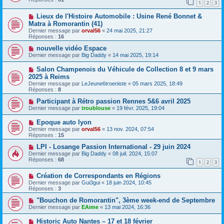
1
2
3
Lieux de l'Histoire Automobile : Usine René Bonnet &
Matra à Romorantin (41)
Dernier message par
orval56
«
24 mai 2025, 21:27
Réponses :
16
nouvelle vidéo Espace
Dernier message par
Big Daddy
«
14 mai 2025, 19:14
Salon Champenois du Véhicule de Collection 8 et 9 mars
2025 à Reims
Dernier message par
LeJeune6troeniste
«
05 mars 2025, 18:49
Réponses :
8
Participant à Rétro passion Rennes 5&6 avril 2025
Dernier message par
troublouse
«
19 févr. 2025, 19:04
Epoque auto lyon
Dernier message par
orval56
«
13 nov. 2024, 07:54
Réponses :
15
LPI - Losange Passion International - 29 juin 2024
Dernier message par
Big Daddy
«
08 juil. 2024, 15:07
Réponses :
68
1
2
3
Création de Correspondants en Régions
Dernier message par
Gui3gui
«
18 juin 2024, 10:45
Réponses :
3
"Bouchon de Romorantin", 3ème week-end de Septembre
Dernier message par
EAime
«
13 mai 2024, 16:36
Historic Auto Nantes – 17 et 18 février