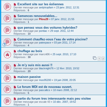
Excellent site sur les éoliennes
Dernier message par
andykopfam
«
23 janv. 2012, 12:31
Réponses :
6
Semences renouvelables...
Dernier message par
Pilou29
«
07 janv. 2012, 21:55
Réponses :
1
que pensez vous des voitures hybrides?
Dernier message par
pontiac
«
29 sept. 2011, 12:44
Réponses :
10
Comment chauffez-vous l'eau de votre piscine?
Dernier message par
patespace
«
03 juin 2011, 17:14
Réponses :
4
chuffage au bois
Dernier message par
marcnl06
«
25 sept. 2010, 17:10
Réponses :
30
1
2
Je m'y suis mis aussi !!
Dernier message par
blacknight76
«
12 févr. 2010, 19:52
Réponses :
20
maison passive
Dernier message par
mos95200
«
19 juin 2008, 20:05
Le forum MDI est de nouveau ouvert.
Dernier message par
pascaltcs
«
10 mars 2008, 22:12
Réponses :
5
partie du forum tres interessante mais peu visitee
Dernier message par
escale 43
«
10 déc. 2007, 19:52
Réponses :
1