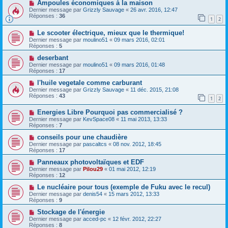
Ampoules économiques à la maison
Dernier message par
Grizzly Sauvage
«
26 avr. 2016, 12:47
Réponses :
36
1
2
Le scooter électrique, mieux que le thermique!
Dernier message par
moulino51
«
09 mars 2016, 02:01
Réponses :
5
deserbant
Dernier message par
moulino51
«
09 mars 2016, 01:48
Réponses :
17
l'huile vegetale comme carburant
Dernier message par
Grizzly Sauvage
«
11 déc. 2015, 21:08
Réponses :
43
1
2
Energies Libre Pourquoi pas commercialisé ?
Dernier message par
KevSpace08
«
11 mai 2013, 13:33
Réponses :
7
conseils pour une chaudière
Dernier message par
pascaltcs
«
08 nov. 2012, 18:45
Réponses :
17
Panneaux photovoltaïques et EDF
Dernier message par
Pilou29
«
01 mai 2012, 12:19
Réponses :
12
Le nucléaire pour tous (exemple de Fuku avec le recul)
Dernier message par
denis54
«
15 mars 2012, 13:33
Réponses :
9
Stockage de l'énergie
Dernier message par
acced-pc
«
12 févr. 2012, 22:27
Réponses :
8