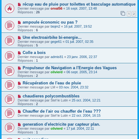
récup eau de pluie pour toilettes et basculage automatique
Dernier message par
orval56
«
16 sept. 2007, 13:48
Réponses :
26
1
2
ampoule économic ou pas ?
Dernier message par
biojm2
«
16 juil. 2007, 19:52
Réponses :
6
Une electroairbike bi-energie...
Dernier message par
gege61
«
01 juil. 2007, 02:35
Réponses :
5
Colle a bois
Dernier message par
admis81
«
23 janv. 2006, 22:37
Réponses :
1
Propulseur de Navigation a l'Energie des Vagues
Dernier message par
olivierd
«
06 sept. 2005, 23:14
Réponses :
2
Récupération de l'eau de pluie
Dernier message par
LM
«
03 nov. 2004, 23:32
chaudieres polycombustibles
Dernier message par
Stef le Lutin
«
25 oct. 2004, 12:21
Réponses :
2
Chauffer de l'air ou chauffer de l'eau ???
Dernier message par
Stef le Lutin
«
22 oct. 2004, 16:15
generation d'electricite par capteur plan.
Dernier message par
olivierd
«
17 juil. 2004, 22:11
Réponses :
1