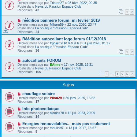
Dernier message par
Tristan27
«
03 févr. 2022, 09:35
Posté dans
News du Passion Espace Club
Réponses :
42
1
2
réédition banniere forum, mi fevrier 2019
Dernier message par
Miharu59
«
22 nov. 2020, 23:47
Posté dans
La boutique "Passion-Espace-Club"
Réponses :
24
Réédition autocollant logo forum 01/12/2018
Dernier message par
€$p@Ce IV & V & 6
«
01 juin 2026, 01:17
Posté dans
La boutique "Passion-Espace-Club"
Réponses :
36
1
2
autocollants FORUM
Dernier message par
EAime
«
17 nov. 2025, 19:31
Posté dans
News du Passion Espace Club
Réponses :
165
1
4
5
6
7
…
Sujets
chauffage solaire
Dernier message par
Pilou29
«
30 janv. 2025, 16:52
Réponses :
17
Info photovoltaïque
Dernier message par
nicolas78
«
12 juil. 2023, 20:09
Réponses :
14
Energies renouvelables... mais pas seulement
Dernier message par
moulino51
«
13 juil. 2017, 13:57
Réponses :
5