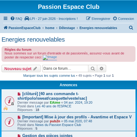
Passion Espace Club
FAQ
LPI - 27 juin 2026 - Inscriptions !
S’enregistrer
Connexion
R
PassionEspaceClub
home
Délestage
Energies renouvelables
e
Energies renouvelables
c
Règles du forum
h
Nous sommes sur un forum d'entraide et de passionnés, assurez-vous avant de
e
poster de respecter ceci:
r
Rechercher
Recherche avanc
Nouveau sujet
c
Marquer tous les sujets comme lus
• 49 sujets • Page
1
sur
1
h
Annonces
e
[clôturé] [40 ans commande t-
r
shirt/polo/sweat/casquette/veste/sac]
Dernier message par
EAime
«
04 avr. 2024, 19:20
Posté dans
Les 40 ans de l'ESPACE
Réponses :
18
[Important] Mise à jour des profils - Avantime et Espace V
Dernier message par
pub2n
«
05 mai 2020, 07:48
Posté dans
News du Passion Espace Club
Réponses :
5
Gestion des pièces jointes