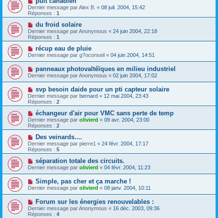
puit canadien
Dernier message par
Alex B.
«
08 juil. 2004, 15:42
Réponses :
1
du froid solaire
Dernier message par
Anonymous
«
24 juin 2004, 22:18
Réponses :
1
récup eau de pluie
Dernier message par
g?oconseil
«
04 juin 2004, 14:51
panneaux photovaltéïques en milieu industriel
Dernier message par
Anonymous
«
02 juin 2004, 17:02
svp besoin daide pour un pti capteur solaire
Dernier message par
bernard
«
12 mai 2004, 23:43
Réponses :
2
échangeur d'air pour VMC sans perte de temp
Dernier message par
olivierd
«
09 avr. 2004, 23:00
Réponses :
2
Des veinards....
Dernier message par
pierre1
«
24 févr. 2004, 17:17
Réponses :
5
séparation totale des circuits.
Dernier message par
olivierd
«
04 févr. 2004, 11:23
Simple, pas cher et ça marche !
Dernier message par
olivierd
«
08 janv. 2004, 10:11
Forum sur les énergies renouvelables :
Dernier message par
Anonymous
«
16 déc. 2003, 09:36
Réponses :
4