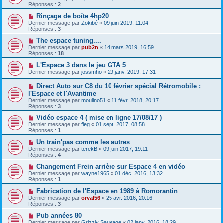
Réponses :
2
Rinçage de boîte 4hp20
Dernier message par
Zokibé
«
09 juin 2019, 11:04
Réponses :
3
The espace tuning....
Dernier message par
pub2n
«
14 mars 2019, 16:59
Réponses :
18
L'Espace 3 dans le jeu GTA 5
Dernier message par
jossmho
«
29 janv. 2019, 17:31
Direct Auto sur C8 du 10 février spécial Rétromobile :
l'Espace et l'Avantime
Dernier message par
moulino51
«
11 févr. 2018, 20:17
Réponses :
3
Vidéo espace 4 ( mise en ligne 17/08/17 )
Dernier message par
fleg
«
01 sept. 2017, 08:58
Réponses :
1
Un train'pas comme les autres
Dernier message par
terekB
«
09 juin 2017, 19:11
Réponses :
4
Changement Frein arrière sur Espace 4 en vidéo
Dernier message par
wayne1965
«
01 déc. 2016, 13:32
Réponses :
1
Fabrication de l'Espace en 1989 à Romorantin
Dernier message par
orval56
«
25 avr. 2016, 20:16
Réponses :
3
Pub années 80
Dernier message par
Grizzly Sauvage
«
02 janv. 2016, 18:29