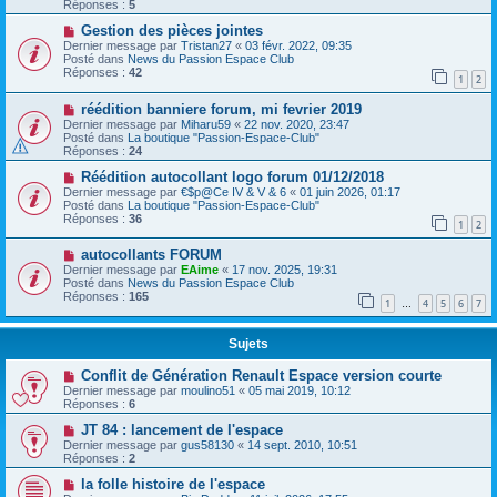
Réponses :
5
Gestion des pièces jointes
Dernier message par
Tristan27
«
03 févr. 2022, 09:35
Posté dans
News du Passion Espace Club
Réponses :
42
1
2
réédition banniere forum, mi fevrier 2019
Dernier message par
Miharu59
«
22 nov. 2020, 23:47
Posté dans
La boutique "Passion-Espace-Club"
Réponses :
24
Réédition autocollant logo forum 01/12/2018
Dernier message par
€$p@Ce IV & V & 6
«
01 juin 2026, 01:17
Posté dans
La boutique "Passion-Espace-Club"
Réponses :
36
1
2
autocollants FORUM
Dernier message par
EAime
«
17 nov. 2025, 19:31
Posté dans
News du Passion Espace Club
Réponses :
165
1
4
5
6
7
…
Sujets
Conflit de Génération Renault Espace version courte
Dernier message par
moulino51
«
05 mai 2019, 10:12
Réponses :
6
JT 84 : lancement de l'espace
Dernier message par
gus58130
«
14 sept. 2010, 10:51
Réponses :
2
la folle histoire de l'espace