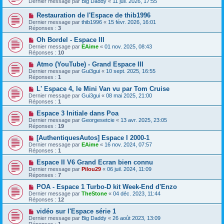
Dernier message par
Big Daddy
«
11 juil. 2026, 17:55
Restauration de l'Espace de thib1996
Dernier message par
thib1996
«
15 févr. 2026, 16:01
Réponses :
3
Oh Bordel - Espace III
Dernier message par
EAime
«
01 nov. 2025, 08:43
Réponses :
10
Atmo (YouTube) - Grand Espace III
Dernier message par
Gui3gui
«
10 sept. 2025, 16:55
Réponses :
1
L' Espace 4, le Mini Van vu par Tom Cruise
Dernier message par
Gui3gui
«
08 mai 2025, 21:00
Réponses :
1
Espace 3 Initiale dans Poa
Dernier message par
Georgesetcie
«
13 avr. 2025, 23:05
Réponses :
19
[AuthentiquesAutos] Espace I 2000-1
Dernier message par
EAime
«
16 nov. 2024, 07:57
Réponses :
1
Espace II V6 Grand Ecran bien connu
Dernier message par
Pilou29
«
06 juil. 2024, 11:09
Réponses :
7
POA - Espace 1 Turbo-D kit Week-End d'Enzo
Dernier message par
TheStone
«
04 déc. 2023, 11:44
Réponses :
12
vidéo sur l'Espace série 1
Dernier message par
Big Daddy
«
26 août 2023, 13:09
Réponses :
1