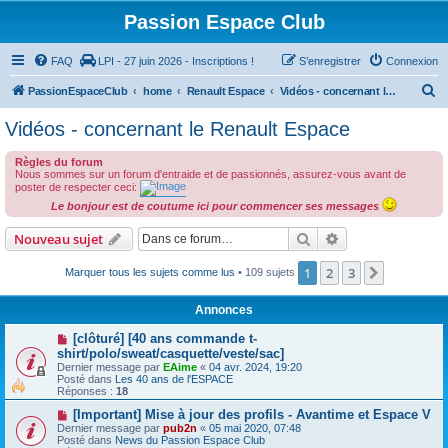
Passion Espace Club
FAQ
LPI - 27 juin 2026 - Inscriptions !
S’enregistrer
Connexion
R
PassionEspaceClub
home
Renault Espace
Vidéos - concernant le Renault Espace
e
Vidéos - concernant le Renault Espace
c
Règles du forum
h
Nous sommes sur un forum d'entraide et de passionnés, assurez-vous avant de
e
poster de respecter ceci:
Le bonjour est de coutume ici pour commencer ses messages
r
c
Rechercher
Recherche avanc
Nouveau sujet
h
1
2
3
Suivante
Marquer tous les sujets comme lus
• 109 sujets
e
r
Annonces
[clôturé] [40 ans commande t-
shirt/polo/sweat/casquette/veste/sac]
Dernier message par
EAime
«
04 avr. 2024, 19:20
Posté dans
Les 40 ans de l'ESPACE
Réponses :
18
[Important] Mise à jour des profils - Avantime et Espace V
Dernier message par
pub2n
«
05 mai 2020, 07:48
Posté dans
News du Passion Espace Club