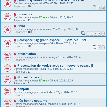
[WIKID35] Grand Espace IV 2.0 DCI 150 - 2007
Dernier message par
wikid35
«
03 févr. 2016, 22:50
Réponses :
28
1
2
un iserois
Dernier message par
EAime
«
16 janv. 2016, 19:46
Réponses :
21
Hello
Dernier message par
nounousse62
«
03 sept. 2015, 00:19
Réponses :
100
1
2
3
4
5
[lolospace 34]; grand espace lll 2.2ltd rxe 1999
Dernier message par
lolospace34
«
16 avr. 2015, 19:41
Réponses :
28
1
2
presentation
Dernier message par
espace-tuning
«
16 oct. 2014, 13:54
Réponses :
3
Presentation de koukiz avec son nouvelle espace II
Dernier message par
koukiz
«
10 sept. 2014, 23:54
Réponses :
23
Nouvel Espace :)
Dernier message par
EAime
«
25 août 2014, 18:29
Réponses :
6
bonjour
Dernier message par
renaudturbo
«
02 juil. 2014, 11:13
Réponses :
8
très bonne coutume
Dernier message par
Alpine-Renault
«
22 juin 2014, 11:42
Réponses :
4