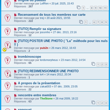
origine du pseudo
Dernier message par
LefRen
«
20 juil. 2025, 15:43
Réponses :
267
1
8
9
10
11
…
Recensement de tous les membres sur carte
Dernier message par
trej
«
20 août 2021, 19:55
Réponses :
222
1
6
7
8
9
…
[TUTO] Remplir sa signature
Dernier message par
jossmho
«
27 déc. 2013, 23:16
Réponses :
12
[TUTO] POSTER UNE PHOTO ( "La" méthode pour les nuls
!! )
Dernier message par
pub2n
«
26 mars 2012, 16:43
Réponses :
2
trombinoscope
Dernier message par
lordsmorpheus
«
23 mars 2012, 14:54
Réponses :
65
1
2
3
[TUTO] REDIMENSIONNER UNE PHOTO
Dernier message par
lo4
«
14 mars 2012, 20:34
Réponses :
1
A propos de la présentation
Dernier message par
zakat003
«
07 déc. 2009, 23:05
Réponses :
22
rencontre entre membres
Dernier message par
TheStone
«
26 mai 2009, 18:22
Réponses :
63
1
2
3
spproust