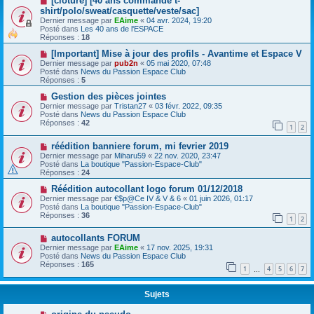
[clôturé] [40 ans commande t-
shirt/polo/sweat/casquette/veste/sac]
Dernier message par
EAime
«
04 avr. 2024, 19:20
Posté dans
Les 40 ans de l'ESPACE
Réponses :
18
[Important] Mise à jour des profils - Avantime et Espace V
Dernier message par
pub2n
«
05 mai 2020, 07:48
Posté dans
News du Passion Espace Club
Réponses :
5
Gestion des pièces jointes
Dernier message par
Tristan27
«
03 févr. 2022, 09:35
Posté dans
News du Passion Espace Club
Réponses :
42
1
2
réédition banniere forum, mi fevrier 2019
Dernier message par
Miharu59
«
22 nov. 2020, 23:47
Posté dans
La boutique "Passion-Espace-Club"
Réponses :
24
Réédition autocollant logo forum 01/12/2018
Dernier message par
€$p@Ce IV & V & 6
«
01 juin 2026, 01:17
Posté dans
La boutique "Passion-Espace-Club"
Réponses :
36
1
2
autocollants FORUM
Dernier message par
EAime
«
17 nov. 2025, 19:31
Posté dans
News du Passion Espace Club
Réponses :
165
1
4
5
6
7
…
Sujets