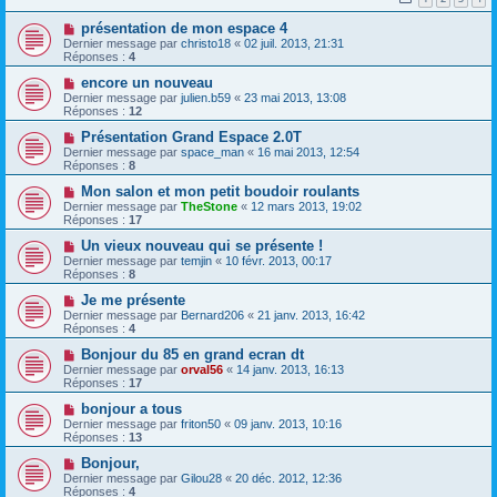
présentation de mon espace 4
Dernier message par
christo18
«
02 juil. 2013, 21:31
Réponses :
4
encore un nouveau
Dernier message par
julien.b59
«
23 mai 2013, 13:08
Réponses :
12
Présentation Grand Espace 2.0T
Dernier message par
space_man
«
16 mai 2013, 12:54
Réponses :
8
Mon salon et mon petit boudoir roulants
Dernier message par
TheStone
«
12 mars 2013, 19:02
Réponses :
17
Un vieux nouveau qui se présente !
Dernier message par
temjin
«
10 févr. 2013, 00:17
Réponses :
8
Je me présente
Dernier message par
Bernard206
«
21 janv. 2013, 16:42
Réponses :
4
Bonjour du 85 en grand ecran dt
Dernier message par
orval56
«
14 janv. 2013, 16:13
Réponses :
17
bonjour a tous
Dernier message par
friton50
«
09 janv. 2013, 10:16
Réponses :
13
Bonjour,
Dernier message par
Gilou28
«
20 déc. 2012, 12:36
Réponses :
4