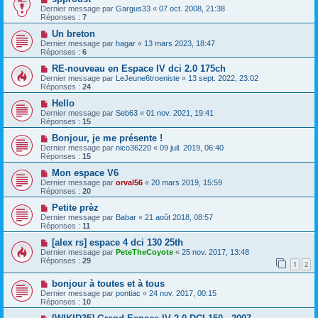
Dernier message par
Gargus33
«
07 oct. 2008, 21:38
Réponses :
7
Un breton
Dernier message par
hagar
«
13 mars 2023, 18:47
Réponses :
6
RE-nouveau en Espace IV dci 2.0 175ch
Dernier message par
LeJeune6troeniste
«
13 sept. 2022, 23:02
Réponses :
24
Hello
Dernier message par
Seb63
«
01 nov. 2021, 19:41
Réponses :
15
Bonjour, je me présente !
Dernier message par
nico36220
«
09 juil. 2019, 06:40
Réponses :
15
Mon espace V6
Dernier message par
orval56
«
20 mars 2019, 15:59
Réponses :
20
Petite prèz
Dernier message par
Babar
«
21 août 2018, 08:57
Réponses :
11
[alex rs] espace 4 dci 130 25th
Dernier message par
PeteTheCoyote
«
25 nov. 2017, 13:48
Réponses :
29
1
2
bonjour à toutes et à tous
Dernier message par
pontiac
«
24 nov. 2017, 00:15
Réponses :
10