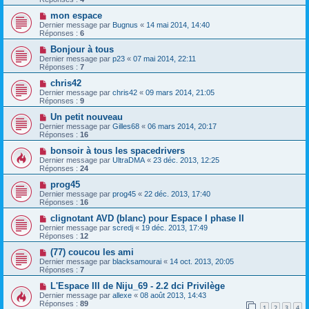
mon espace
Dernier message par
Bugnus
«
14 mai 2014, 14:40
Réponses :
6
Bonjour à tous
Dernier message par
p23
«
07 mai 2014, 22:11
Réponses :
7
chris42
Dernier message par
chris42
«
09 mars 2014, 21:05
Réponses :
9
Un petit nouveau
Dernier message par
Gilles68
«
06 mars 2014, 20:17
Réponses :
16
bonsoir à tous les spacedrivers
Dernier message par
UltraDMA
«
23 déc. 2013, 12:25
Réponses :
24
prog45
Dernier message par
prog45
«
22 déc. 2013, 17:40
Réponses :
16
clignotant AVD (blanc) pour Espace I phase II
Dernier message par
scredj
«
19 déc. 2013, 17:49
Réponses :
12
(77) coucou les ami
Dernier message par
blacksamourai
«
14 oct. 2013, 20:05
Réponses :
7
L'Espace III de Niju_69 - 2.2 dci Privilège
Dernier message par
allexe
«
08 août 2013, 14:43
Réponses :
89
1
2
3
4