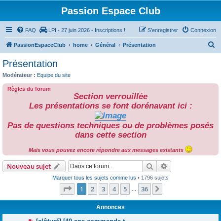
Passion Espace Club
FAQ
LPI - 27 juin 2026 - Inscriptions !
S’enregistrer
Connexion
R
PassionEspaceClub
home
Général
Présentation
e
Présentation
c
Modérateur :
Equipe du site
h
Règles du forum
e
Section verrouillée
r
Les présentations se font dorénavant ici :
c
Pas de questions techniques ou de problèmes posés
h
dans cette section
e
Mais vous pouvez encore répondre aux messages existants
r
Rechercher
Recherche avanc
Nouveau sujet
Marquer tous les sujets comme lus
• 1796 sujets
Page
1
sur
36
1
2
3
4
5
36
Suivante
…
Annonces