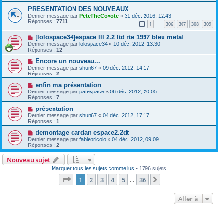
PRESENTATION DES NOUVEAUX
Dernier message par
PeteTheCoyote
«
31 déc. 2016, 12:43
Réponses :
7711
1
306
307
308
309
…
[lolospace34]espace lll 2.2 ltd rte 1997 bleu metal
Dernier message par
lolospace34
«
10 déc. 2012, 13:30
Réponses :
12
Encore un nouveau...
Dernier message par
shun67
«
09 déc. 2012, 14:17
Réponses :
2
enfin ma présentation
Dernier message par
patespace
«
06 déc. 2012, 20:05
Réponses :
7
présentation
Dernier message par
shun67
«
04 déc. 2012, 17:17
Réponses :
1
demontage cardan espace2.2dt
Dernier message par
fablebricolo
«
04 déc. 2012, 09:09
Réponses :
2
Nouveau sujet
Marquer tous les sujets comme lus
• 1796 sujets
Page
1
sur
36
1
2
3
4
5
36
Suivante
…
Aller à