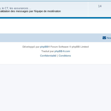
14
n, le CT, les assurances ...
 validation des messages par l'équipe de modération
Nou
Développé par
phpBB
® Forum Software © phpBB Limited
Traduit par
phpBB-fr.com
Confidentialité
|
Conditions