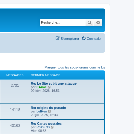
Rechercher
Recherche avancé
S’enregistrer
Connexion
Marquer tous les sous-forums comme lus
MESSAGES
DERNIER MESSAGE
Re: Le Site subit une attaque
2731
V
par
EAime
o
09 févr. 2026, 16:51
i
r
l
e
Re: origine du pseudo
d
14118
V
par
LefRen
e
o
20 juil. 2025, 15:43
r
i
n
r
i
Re: Cartes postales
43162
l
e
V
par
Philou 33
e
r
o
Hier, 08:53
d
m
i