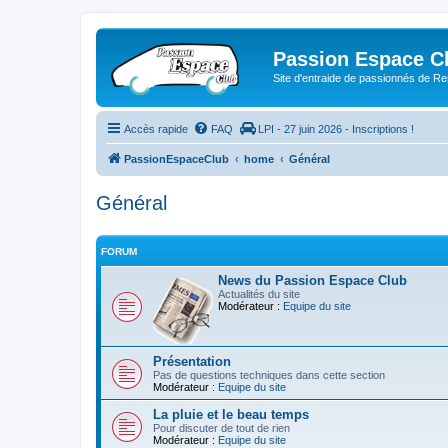
Passion Espace C
Site d'entraide de passionnés de R
Accès rapide
FAQ
LPI - 27 juin 2026 - Inscriptions !
PassionEspaceClub
home
Général
Général
FORUM
News du Passion Espace Club
Actualités du site
Modérateur :
Equipe du site
Présentation
Pas de questions techniques dans cette section
Modérateur :
Equipe du site
La pluie et le beau temps
Pour discuter de tout de rien
Modérateur :
Equipe du site