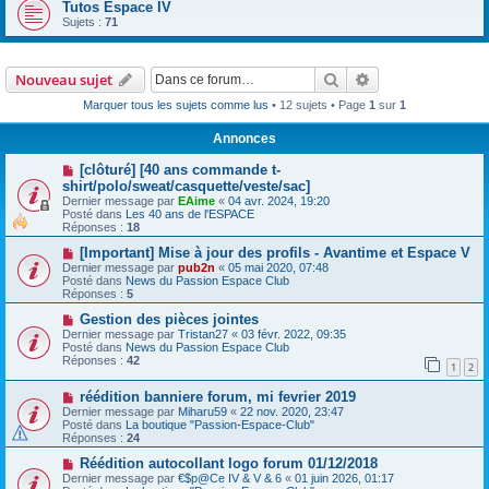
Tutos Espace IV
Sujets :
71
Rechercher
Recherche avanc
Nouveau sujet
Marquer tous les sujets comme lus
• 12 sujets • Page
1
sur
1
Annonces
[clôturé] [40 ans commande t-
shirt/polo/sweat/casquette/veste/sac]
Dernier message par
EAime
«
04 avr. 2024, 19:20
Posté dans
Les 40 ans de l'ESPACE
Réponses :
18
[Important] Mise à jour des profils - Avantime et Espace V
Dernier message par
pub2n
«
05 mai 2020, 07:48
Posté dans
News du Passion Espace Club
Réponses :
5
Gestion des pièces jointes
Dernier message par
Tristan27
«
03 févr. 2022, 09:35
Posté dans
News du Passion Espace Club
Réponses :
42
1
2
réédition banniere forum, mi fevrier 2019
Dernier message par
Miharu59
«
22 nov. 2020, 23:47
Posté dans
La boutique "Passion-Espace-Club"
Réponses :
24
Réédition autocollant logo forum 01/12/2018
Dernier message par
€$p@Ce IV & V & 6
«
01 juin 2026, 01:17