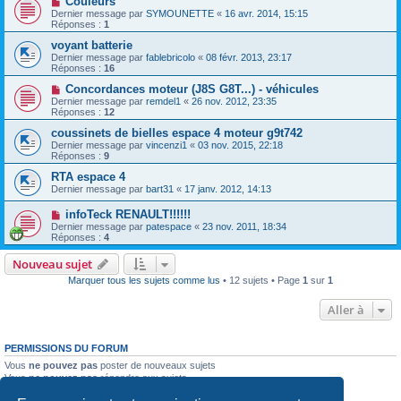
Couleurs
Dernier message par
SYMOUNETTE
«
16 avr. 2014, 15:15
Réponses :
1
voyant batterie
Dernier message par
fablebricolo
«
08 févr. 2013, 23:17
Réponses :
16
Concordances moteur (J8S G8T...) - véhicules
Dernier message par
remdel1
«
26 nov. 2012, 23:35
Réponses :
12
coussinets de bielles espace 4 moteur g9t742
Dernier message par
vincenzi1
«
03 nov. 2015, 22:18
Réponses :
9
RTA espace 4
Dernier message par
bart31
«
17 janv. 2012, 14:13
infoTeck RENAULT!!!!!!
Dernier message par
patespace
«
23 nov. 2011, 18:34
Réponses :
4
Nouveau sujet
Marquer tous les sujets comme lus
• 12 sujets • Page
1
sur
1
Aller à
PERMISSIONS DU FORUM
Vous
ne pouvez pas
poster de nouveaux sujets
Vous
ne pouvez pas
répondre aux sujets
Vous
ne pouvez pas
modifier vos messages