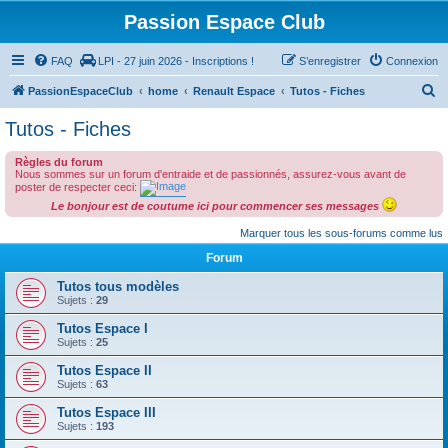
Passion Espace Club
FAQ
LPI - 27 juin 2026 - Inscriptions !
S’enregistrer
Connexion
R
PassionEspaceClub
home
Renault Espace
Tutos - Fiches
e
Tutos - Fiches
c
Règles du forum
h
Nous sommes sur un forum d'entraide et de passionnés, assurez-vous avant de
e
poster de respecter ceci:
Le bonjour est de coutume ici pour commencer ses messages
r
Marquer tous les sous-forums comme lus
c
Forum
h
e
Tutos tous modèles
Sujets :
29
r
Tutos Espace I
Sujets :
25
Tutos Espace II
Sujets :
63
Tutos Espace III
Sujets :
193