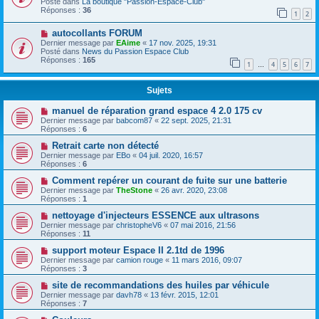
Posté dans
La boutique "Passion-Espace-Club"
Réponses :
36
1
2
autocollants FORUM
Dernier message par
EAime
«
17 nov. 2025, 19:31
Posté dans
News du Passion Espace Club
Réponses :
165
1
4
5
6
7
…
Sujets
manuel de réparation grand espace 4 2.0 175 cv
Dernier message par
babcom87
«
22 sept. 2025, 21:31
Réponses :
6
Retrait carte non détecté
Dernier message par
EBo
«
04 juil. 2020, 16:57
Réponses :
6
Comment repérer un courant de fuite sur une batterie
Dernier message par
TheStone
«
26 avr. 2020, 23:08
Réponses :
1
nettoyage d'injecteurs ESSENCE aux ultrasons
Dernier message par
christopheV6
«
07 mai 2016, 21:56
Réponses :
11
support moteur Espace II 2.1td de 1996
Dernier message par
camion rouge
«
11 mars 2016, 09:07
Réponses :
3
site de recommandations des huiles par véhicule
Dernier message par
davh78
«
13 févr. 2015, 12:01
Réponses :
7