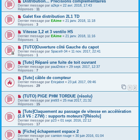
Distribution... Précisions complémentaires
Dernier message par
a2kpi
«
22 avr. 2018, 17:43
Réponses :
11
Galet fixe distribution 2L1 TD
Dernier message par
EAime
«
21 janv. 2018, 11:18
Réponses :
3
Vitesse 1,2 et 3 ventilo HS
Dernier message par
EAime
«
21 janv. 2018, 11:16
Réponses :
1
[TUTO]Ouverture côté Gauche du capot
Dernier message par
SpaceII-34
«
11 nov. 2017, 22:41
Réponses :
1
[Tuto] Réparé une fuite de toit ouvrant
Dernier message par
paul2nice
«
29 sept. 2017, 12:37
Réponses :
7
[Tuto] câble de compteur
Dernier message par
Ericjabot
«
23 juil. 2017, 09:46
Réponses :
29
1
2
(TUTO) PIGE PHM TORDUE {résolu}
Dernier message par
jmt93
«
25 mai 2017, 21:32
Réponses :
15
[Tuto]Claquement au passage de vitesse en accélération
(2.8 V6 : Z7W) : supports moteurs?[Résolu]
Dernier message par
p23
«
01 sept. 2016, 22:12
Réponses :
17
[Fiche] échapement espace 2
Dernier message par
camion rouge
«
30 juin 2016, 01:04
Réponses :
2