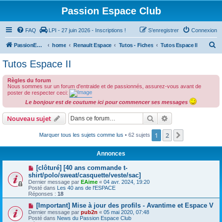
Passion Espace Club
FAQ
LPI - 27 juin 2026 - Inscriptions !
S’enregistrer
Connexion
R
PassionEspaceClub
home
Renault Espace
Tutos - Fiches
Tutos Espace II
e
Tutos Espace II
c
Règles du forum
h
Nous sommes sur un forum d'entraide et de passionnés, assurez-vous avant de
e
poster de respecter ceci:
Le bonjour est de coutume ici pour commencer ses messages
r
c
Rechercher
Recherche avanc
Nouveau sujet
h
1
2
Suivante
Marquer tous les sujets comme lus
• 62 sujets
e
r
Annonces
[clôturé] [40 ans commande t-
shirt/polo/sweat/casquette/veste/sac]
Dernier message par
EAime
«
04 avr. 2024, 19:20
Posté dans
Les 40 ans de l'ESPACE
Réponses :
18
[Important] Mise à jour des profils - Avantime et Espace V
Dernier message par
pub2n
«
05 mai 2020, 07:48
Posté dans
News du Passion Espace Club