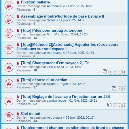
Fixation batterie.
Dernier message par
Astronaute
«
21 déc. 2025, 16:23
Réponses :
6
Assemblage montre/horloge de base Espace II
Dernier message par
Sigma
«
14 juin 2025, 14:58
Réponses :
4
[Tuto] Piles pour airbag autonome
Dernier message par
GIL_04
«
06 oct. 2024, 17:23
Réponses :
13
[Tuto][Méthode 2][Astronaute] Rajouter les rétroviseurs
électriques sur son espace II
Dernier message par
Astronaute
«
07 sept. 2023, 01:51
Réponses :
8
[Tuto] Changement d'embrayage 2,1Td
Dernier message par
Zino
«
12 juil. 2023, 13:35
Réponses :
78
1
2
3
4
[Tuto] dépose d'un cardan
Dernier message par
Sigma
«
10 juin 2023, 12:25
Réponses :
27
1
2
[Tuto] Réglage de l'avance à l'injection sur un J8S
Dernier message par
camion rouge
«
01 févr. 2022, 19:51
Réponses :
62
1
2
3
Ciel de toit
Dernier message par
Astronaute
«
05 janv. 2022, 00:17
Réponses :
14
[Tuto]comment changer les silenblocs de tirant de chasse