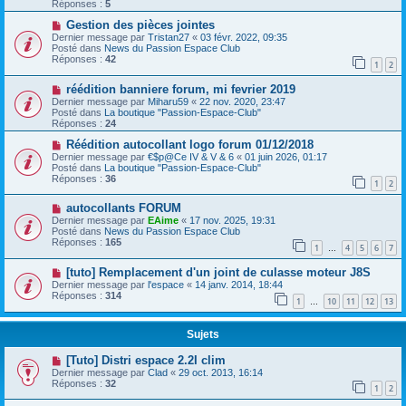
Réponses :
5
Gestion des pièces jointes
Dernier message par
Tristan27
«
03 févr. 2022, 09:35
Posté dans
News du Passion Espace Club
Réponses :
42
1
2
réédition banniere forum, mi fevrier 2019
Dernier message par
Miharu59
«
22 nov. 2020, 23:47
Posté dans
La boutique "Passion-Espace-Club"
Réponses :
24
Réédition autocollant logo forum 01/12/2018
Dernier message par
€$p@Ce IV & V & 6
«
01 juin 2026, 01:17
Posté dans
La boutique "Passion-Espace-Club"
Réponses :
36
1
2
autocollants FORUM
Dernier message par
EAime
«
17 nov. 2025, 19:31
Posté dans
News du Passion Espace Club
Réponses :
165
1
4
5
6
7
…
[tuto] Remplacement d'un joint de culasse moteur J8S
Dernier message par
l'espace
«
14 janv. 2014, 18:44
Réponses :
314
1
10
11
12
13
…
Sujets
[Tuto] Distri espace 2.2I clim
Dernier message par
Clad
«
29 oct. 2013, 16:14
Réponses :
32
1
2