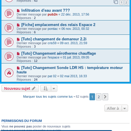
Réponses :
43
1
2
Infiltration d'eau avant ???
Dernier message par
pub2n
«
22 déc. 2013, 17:56
Réponses :
2
[Fiche] emplacement des relais Espace 2
Dernier message par
pontiac
«
06 nov. 2013, 00:32
Réponses :
6
[Tuto] changement de demareur 2.2i
Dernier message par
cris59
«
09 oct. 2013, 21:59
Réponses :
3
[Tuto] Changement aérotherme chauffage
Dernier message par
l'espace
«
01 juil. 2013, 09:05
Réponses :
12
[Tuto] Changement Sonde LDR HS : température moteur
haute
Dernier message par
pat 02
«
02 mai 2013, 16:33
Réponses :
24
Nouveau sujet
1
2
Suivante
Marquer tous les sujets comme lus
• 62 sujets
Aller à
PERMISSIONS DU FORUM
Vous
ne pouvez pas
poster de nouveaux sujets
Vous
ne pouvez pas
répondre aux sujets