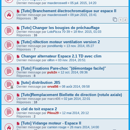
Dernier message par
maxderoswell
«
05 juil. 2015, 14:20
[Tuto] Branchement électrochromatique sur espace II
Dernier message par
maxderoswell
«
09 juin 2015, 15:41
Réponses :
30
1
2
[Tuto] Changer les bougies de préchauffage
Dernier message par
LoloPizza 70-39
«
18 févr. 2015, 01:03
Réponses :
16
[Tuto] réfection moteur ventilation version 2
Dernier message par
pondifamily
«
13 nov. 2014, 05:27
Réponses :
7
Changer alternateur Espace 2.1 TD avec clim
Dernier message par
olifon
«
03 nov. 2014, 20:51
[Tuto] Fixations Pare-choc "(démontage facile)"
Dernier message par
pub2n
«
12 oct. 2014, 09:36
Réponses :
8
[tuto] distribution J8S
Dernier message par
orval56
«
08 août 2014, 09:58
[Tuto]Remplacement Biellette de direction (rotule axiale)
Dernier message par
marcnl06
«
02 juin 2014, 22:01
Réponses :
18
ciel de toit espace 2
Dernier message par
Pilou29
«
12 mai 2014, 20:12
Réponses :
2
[Tuto] Vidange moteur - Espace II
Dernier message par
camion rouge
«
26 mars 2014, 14:00