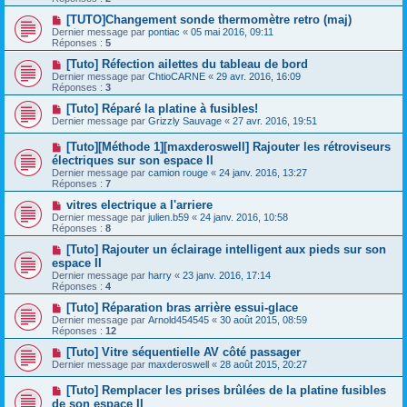
[TUTO]Changement sonde thermomètre retro (maj)
Dernier message par
pontiac
«
05 mai 2016, 09:11
Réponses :
5
[Tuto] Réfection ailettes du tableau de bord
Dernier message par
ChtioCARNE
«
29 avr. 2016, 16:09
Réponses :
3
[Tuto] Réparé la platine à fusibles!
Dernier message par
Grizzly Sauvage
«
27 avr. 2016, 19:51
[Tuto][Méthode 1][maxderoswell] Rajouter les rétroviseurs
électriques sur son espace II
Dernier message par
camion rouge
«
24 janv. 2016, 13:27
Réponses :
7
vitres electrique a l'arriere
Dernier message par
julien.b59
«
24 janv. 2016, 10:58
Réponses :
8
[Tuto] Rajouter un éclairage intelligent aux pieds sur son
espace II
Dernier message par
harry
«
23 janv. 2016, 17:14
Réponses :
4
[Tuto] Réparation bras arrière essui-glace
Dernier message par
Arnold454545
«
30 août 2015, 08:59
Réponses :
12
[Tuto] Vitre séquentielle AV côté passager
Dernier message par
maxderoswell
«
28 août 2015, 20:27
[Tuto] Remplacer les prises brûlées de la platine fusibles
de son espace II