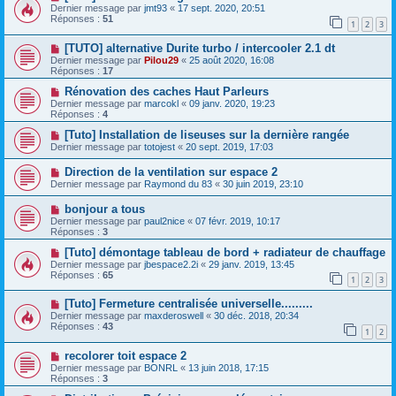
Dernier message par
jmt93
«
17 sept. 2020, 20:51
Réponses :
51
1
2
3
[TUTO] alternative Durite turbo / intercooler 2.1 dt
Dernier message par
Pilou29
«
25 août 2020, 16:08
Réponses :
17
Rénovation des caches Haut Parleurs
Dernier message par
marcokl
«
09 janv. 2020, 19:23
Réponses :
4
[Tuto] Installation de liseuses sur la dernière rangée
Dernier message par
totojest
«
20 sept. 2019, 17:03
Direction de la ventilation sur espace 2
Dernier message par
Raymond du 83
«
30 juin 2019, 23:10
bonjour a tous
Dernier message par
paul2nice
«
07 févr. 2019, 10:17
Réponses :
3
[Tuto] démontage tableau de bord + radiateur de chauffage
Dernier message par
jbespace2.2i
«
29 janv. 2019, 13:45
Réponses :
65
1
2
3
[Tuto] Fermeture centralisée universelle.........
Dernier message par
maxderoswell
«
30 déc. 2018, 20:34
Réponses :
43
1
2
recolorer toit espace 2
Dernier message par
BONRL
«
13 juin 2018, 17:15
Réponses :
3