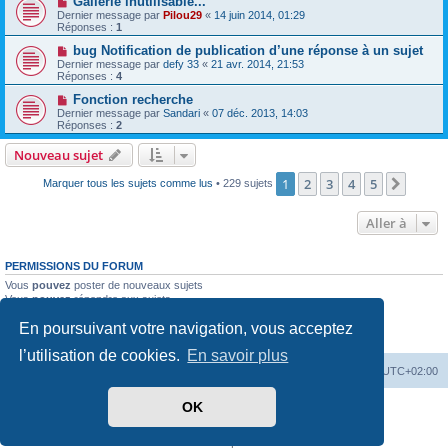
Gallerie inutilisable...
Dernier message par
Pilou29
«
14 juin 2014, 01:29
Réponses :
1
bug Notification de publication d’une réponse à un sujet
Dernier message par
defy 33
«
21 avr. 2014, 21:53
Réponses :
4
Fonction recherche
Dernier message par
Sandari
«
07 déc. 2013, 14:03
Réponses :
2
Nouveau sujet
1
2
3
4
5
Suiva
Marquer tous les sujets comme lus
• 229 sujets
Aller à
PERMISSIONS DU FORUM
Vous
pouvez
poster de nouveaux sujets
Vous
pouvez
répondre aux sujets
Vous
ne pouvez pas
modifier vos messages
En poursuivant votre navigation, vous acceptez
Vous
ne pouvez pas
supprimer vos messages
Vous
ne pouvez pas
joindre des fichiers
l’utilisation de cookies.
En savoir plus
PassionEspaceClub
home
Heures au format
UTC+02:00
OK
Développé par
phpBB
® Forum Software © phpBB Limited
Traduit par
phpBB-fr.com
Confidentialité
|
Conditions