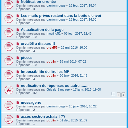
Notification erronée
Dernier message par
camion rouge
«
16 févr. 2017, 18:34
Réponses :
4
Les mails privés restent dans la boite d'envoi
Dernier message par
camion rouge
«
13 févr. 2017, 14:30
Réponses :
7
Actualisation de la page
Dernier message par
moulino51
«
05 févr. 2017, 12:46
Réponses :
10
orval56 a disparu!!!
Dernier message par
orval56
«
26 mai 2016, 16:00
Réponses :
3
pieces
Dernier message par
pub2n
«
18 mai 2016, 07:02
Réponses :
10
Impossibilité de lire les MP
Dernier message par
pub2n
«
30 janv. 2016, 11:43
Réponses :
3
notification de réponses ou autre .......
Dernier message par
Grizzly Sauvage
«
17 janv. 2016, 19:00
Réponses :
42
1
2
messagerie
Dernier message par
camion rouge
«
13 janv. 2016, 10:22
Réponses :
2
accès section achats ! ??
Dernier message par
pub2n
«
01 déc. 2015, 21:39
Réponses :
1