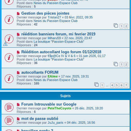
Posté dans
News du Passion Espace Club
Réponses :
5
Gestion des pièces jointes
Dernier message par
Tristan27
«
03 févr. 2022, 09:35
Posté dans
News du Passion Espace Club
Réponses :
42
1
2
réédition banniere forum, mi fevrier 2019
Dernier message par
Miharu59
«
22 nov. 2020, 23:47
Posté dans
La boutique "Passion-Espace-Club"
Réponses :
24
Réédition autocollant logo forum 01/12/2018
Dernier message par
€$p@Ce IV & V & 6
«
01 juin 2026, 01:17
Posté dans
La boutique "Passion-Espace-Club"
Réponses :
36
1
2
autocollants FORUM
Dernier message par
EAime
«
17 nov. 2025, 19:31
Posté dans
News du Passion Espace Club
Réponses :
165
1
4
5
6
7
…
Sujets
Forum Introuvable sur Google
Dernier message par
PeteTheCoyote
«
26 déc. 2025, 19:20
Réponses :
6
mot de passe oublié
Dernier message par
JuJu_paris
«
04 déc. 2025, 16:56
brouillon perdu ?