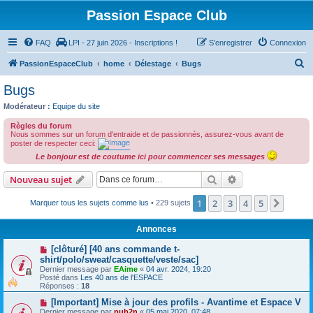
Passion Espace Club
FAQ
LPI - 27 juin 2026 - Inscriptions !
S’enregistrer
Connexion
R
PassionEspaceClub
home
Délestage
Bugs
e
Bugs
c
Modérateur :
Equipe du site
h
Règles du forum
e
Nous sommes sur un forum d'entraide et de passionnés, assurez-vous avant de
poster de respecter ceci:
r
Le bonjour est de coutume ici pour commencer ses messages
c
Rechercher
Recherche avanc
Nouveau sujet
h
e
1
2
3
4
5
Suiva
Marquer tous les sujets comme lus
• 229 sujets
r
Annonces
[clôturé] [40 ans commande t-
shirt/polo/sweat/casquette/veste/sac]
Dernier message par
EAime
«
04 avr. 2024, 19:20
Posté dans
Les 40 ans de l'ESPACE
Réponses :
18
[Important] Mise à jour des profils - Avantime et Espace V
Dernier message par
pub2n
«
05 mai 2020, 07:48