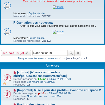
Merci de bien lire ceci avant de poster votre premier message
Modérateur :
Equipe du site
Nombre de redirections :
301722
Présentation des nouveaux
C'est ici que vous allez vous présenter aux autres passionné(e)s .
Modérateur :
Equipe du site
Nombre de redirections :
235492
Rechercher
Recherche avanc
Nouveau sujet
Marquer tous les sujets comme lus
• 11 sujets • Page
1
sur
1
Annonces
[clôturé] [40 ans commande t-
shirt/polo/sweat/casquette/veste/sac]
Dernier message par
EAime
«
04 avr. 2024, 19:20
Posté dans
Les 40 ans de l'ESPACE
Réponses :
18
[Important] Mise à jour des profils - Avantime et Espace V
Dernier message par
pub2n
«
05 mai 2020, 07:48
Posté dans
News du Passion Espace Club
Réponses :
5
Gestion des pièces jointes