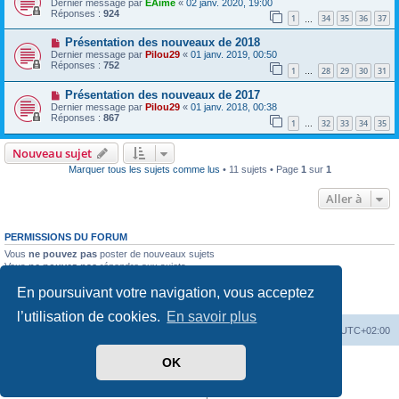
Dernier message par
EAime
«
02 janv. 2020, 19:00
Réponses :
924
1
34
35
36
37
…
Présentation des nouveaux de 2018
Dernier message par
Pilou29
«
01 janv. 2019, 00:50
Réponses :
752
1
28
29
30
31
…
Présentation des nouveaux de 2017
Dernier message par
Pilou29
«
01 janv. 2018, 00:38
Réponses :
867
1
32
33
34
35
…
Nouveau sujet
Marquer tous les sujets comme lus
• 11 sujets • Page
1
sur
1
Aller à
PERMISSIONS DU FORUM
Vous
ne pouvez pas
poster de nouveaux sujets
Vous
ne pouvez pas
répondre aux sujets
Vous
ne pouvez pas
modifier vos messages
En poursuivant votre navigation, vous acceptez
Vous
ne pouvez pas
supprimer vos messages
Vous
ne pouvez pas
joindre des fichiers
l’utilisation de cookies.
En savoir plus
PassionEspaceClub
home
Heures au format
UTC+02:00
OK
Développé par
phpBB
® Forum Software © phpBB Limited
Traduit par
phpBB-fr.com
Confidentialité
|
Conditions