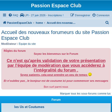
Passion Espace Club
FAQ
LPI - 27 juin 2026 - Inscriptions !
S’enregistrer
Connexion
R
PassionEspaceClub
home
Accueil des nouveaux forumeurs du site Passion Espace Club
e
Accueil des nouveaux forumeurs du site Passion
c
Espace Club
h
Modérateur :
Equipe du site
e
Règles du forum
r
Soyez les bienvenus sur le Forum
c
Ce n'est qu'après validation de votre présentation
par l'équipe de modération que vous accèderez à
h
l'intégralité du forum .
e
Soyez patients, cela peut prendre un peu de temps
r
Et n'oubliez pas , le bonjour est de coutume ici pour commencer ses messages
Bon surf parmi nous
Marquer tous les sous-forums comme lus
Forum
les Us et Coutumes