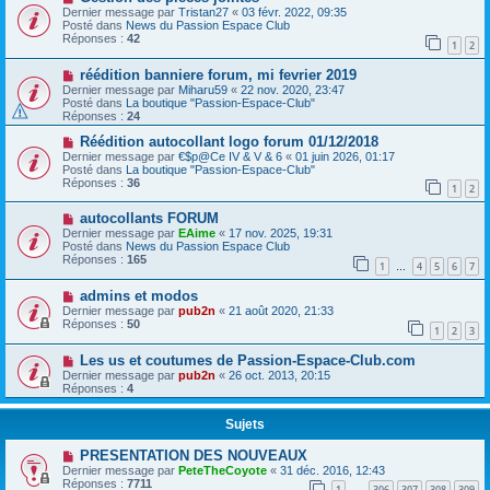
Dernier message par
Tristan27
«
03 févr. 2022, 09:35
Posté dans
News du Passion Espace Club
Réponses :
42
1
2
réédition banniere forum, mi fevrier 2019
Dernier message par
Miharu59
«
22 nov. 2020, 23:47
Posté dans
La boutique "Passion-Espace-Club"
Réponses :
24
Réédition autocollant logo forum 01/12/2018
Dernier message par
€$p@Ce IV & V & 6
«
01 juin 2026, 01:17
Posté dans
La boutique "Passion-Espace-Club"
Réponses :
36
1
2
autocollants FORUM
Dernier message par
EAime
«
17 nov. 2025, 19:31
Posté dans
News du Passion Espace Club
Réponses :
165
1
4
5
6
7
…
admins et modos
Dernier message par
pub2n
«
21 août 2020, 21:33
Réponses :
50
1
2
3
Les us et coutumes de Passion-Espace-Club.com
Dernier message par
pub2n
«
26 oct. 2013, 20:15
Réponses :
4
Sujets
PRESENTATION DES NOUVEAUX
Dernier message par
PeteTheCoyote
«
31 déc. 2016, 12:43
Réponses :
7711
1
306
307
308
309