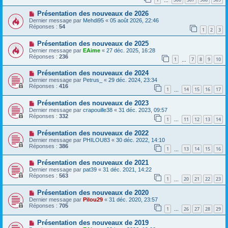
…
Présentation des nouveaux de 2026
Dernier message par
Mehdi95
«
05 août 2026, 22:46
Réponses :
54
1
2
3
Présentation des nouveaux de 2025
Dernier message par
EAime
«
27 déc. 2025, 16:28
Réponses :
236
1
7
8
9
10
…
Présentation des nouveaux de 2024
Dernier message par
Petrus_
«
29 déc. 2024, 23:34
Réponses :
416
1
14
15
16
17
…
Présentation des nouveaux de 2023
Dernier message par
crapouille38
«
31 déc. 2023, 09:57
Réponses :
332
1
11
12
13
14
…
Présentation des nouveaux de 2022
Dernier message par
PHILOU83
«
30 déc. 2022, 14:10
Réponses :
386
1
13
14
15
16
…
Présentation des nouveaux de 2021
Dernier message par
pat39
«
31 déc. 2021, 14:22
Réponses :
563
1
20
21
22
23
…
Présentation des nouveaux de 2020
Dernier message par
Pilou29
«
31 déc. 2020, 23:57
Réponses :
705
1
26
27
28
29
…
Présentation des nouveaux de 2019