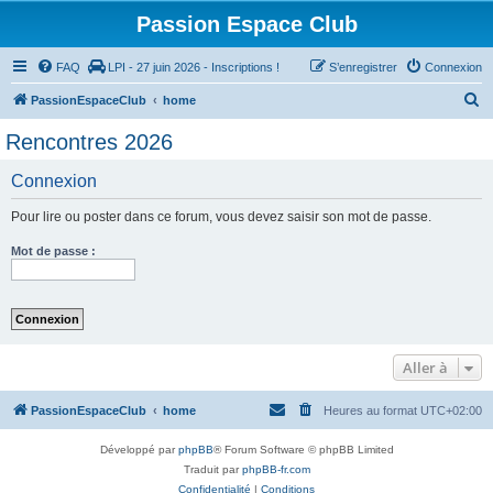
Passion Espace Club
FAQ
LPI - 27 juin 2026 - Inscriptions !
S’enregistrer
Connexion
R
PassionEspaceClub
home
e
Rencontres 2026
c
Connexion
h
e
Pour lire ou poster dans ce forum, vous devez saisir son mot de passe.
r
Mot de passe :
c
h
e
r
Aller à
PassionEspaceClub
home
Heures au format
UTC+02:00
Développé par
phpBB
® Forum Software © phpBB Limited
Traduit par
phpBB-fr.com
Confidentialité
|
Conditions