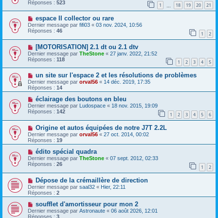
Réponses :
523
1
18
19
20
21
…
espace II collector ou rare
Dernier message par
fifi03
«
03 nov. 2024, 10:56
Réponses :
46
1
2
[MOTORISATION] 2.1 dt ou 2.1 dtv
Dernier message par
TheStone
«
27 janv. 2022, 21:52
Réponses :
118
1
2
3
4
5
un site sur l'espace 2 et les résolutions de problèmes
Dernier message par
orval56
«
14 déc. 2019, 17:35
Réponses :
14
éclairage des boutons en bleu
Dernier message par
Ludospace
«
18 nov. 2015, 19:09
Réponses :
142
1
2
3
4
5
6
Origine et autos équipées de notre J7T 2.2L
Dernier message par
orval56
«
27 oct. 2014, 00:02
Réponses :
19
édito spécial quadra
Dernier message par
TheStone
«
07 sept. 2012, 02:33
Réponses :
26
1
2
Dépose de la crémaillère de direction
Dernier message par
saal32
«
Hier, 22:11
Réponses :
2
soufflet d'amortisseur pour mon 2
Dernier message par
Astronaute
«
06 août 2026, 12:01
Réponses :
3