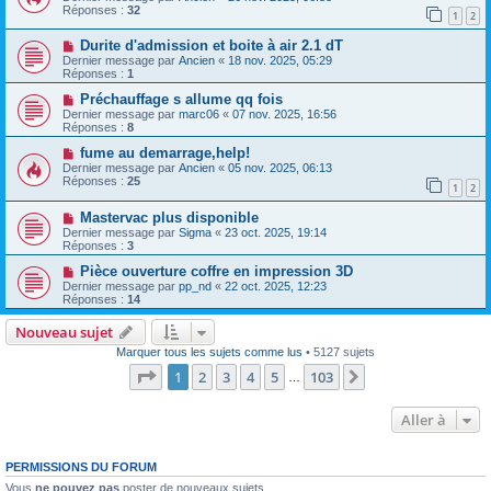
Réponses :
32
1
2
Durite d'admission et boite à air 2.1 dT
Dernier message par
Ancien
«
18 nov. 2025, 05:29
Réponses :
1
Préchauffage s allume qq fois
Dernier message par
marc06
«
07 nov. 2025, 16:56
Réponses :
8
fume au demarrage,help!
Dernier message par
Ancien
«
05 nov. 2025, 06:13
Réponses :
25
1
2
Mastervac plus disponible
Dernier message par
Sigma
«
23 oct. 2025, 19:14
Réponses :
3
Pièce ouverture coffre en impression 3D
Dernier message par
pp_nd
«
22 oct. 2025, 12:23
Réponses :
14
Nouveau sujet
Marquer tous les sujets comme lus
• 5127 sujets
Page
1
sur
103
1
2
3
4
5
103
Suivante
…
Aller à
PERMISSIONS DU FORUM
Vous
ne pouvez pas
poster de nouveaux sujets