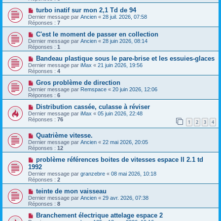
turbo inatif sur mon 2,1 Td de 94
Dernier message par
Ancien
«
28 juil. 2026, 07:58
Réponses :
7
C'est le moment de passer en collection
Dernier message par
Ancien
«
28 juin 2026, 08:14
Réponses :
1
Bandeau plastique sous le pare-brise et les essuies-glaces
Dernier message par
iMax
«
21 juin 2026, 19:56
Réponses :
4
Gros problème de direction
Dernier message par
Remspace
«
20 juin 2026, 12:06
Réponses :
6
Distribution cassée, culasse à réviser
Dernier message par
iMax
«
05 juin 2026, 22:48
Réponses :
76
1
2
3
4
Quatrième vitesse.
Dernier message par
Ancien
«
22 mai 2026, 20:05
Réponses :
12
problème références boites de vitesses espace II 2.1 td
1992
Dernier message par
granzebre
«
08 mai 2026, 10:18
Réponses :
2
teinte de mon vaisseau
Dernier message par
Ancien
«
29 avr. 2026, 07:38
Réponses :
8
Branchement électrique attelage espace 2