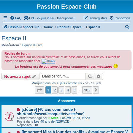
Passion Espace Club
FAQ
LPI - 27 juin 2026 - Inscriptions !
S’enregistrer
Connexion
R
PassionEspaceClub
home
Renault Espace
Espace II
e
Espace II
c
Modérateur :
Equipe du site
h
Règles du forum
e
Nous sommes sur un forum d'entraide et de passionnés, assurez-vous avant de
poster de respecter ceci:
r
Le bonjour est de coutume ici pour commencer ses messages
c
Rechercher
Recherche avanc
Nouveau sujet
h
Marquer tous les sujets comme lus
• 5127 sujets
e
Page
1
sur
103
1
2
3
4
5
103
Suivante
…
r
Annonces
[clôturé] [40 ans commande t-
shirt/polo/sweat/casquette/veste/sac]
Dernier message par
EAime
«
04 avr. 2024, 19:20
Posté dans
Les 40 ans de l'ESPACE
Réponses :
18
[Important] Mise à jour des profils - Avantime et Espace V