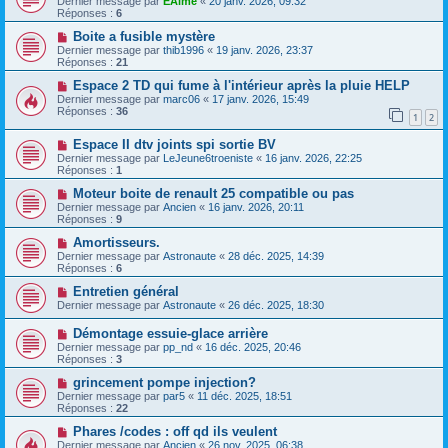
Dernier message par
EAime
«
20 janv. 2026, 09:32
Réponses :
6
Boite a fusible mystère
Dernier message par
thib1996
«
19 janv. 2026, 23:37
Réponses :
21
Espace 2 TD qui fume à l'intérieur après la pluie HELP
Dernier message par
marc06
«
17 janv. 2026, 15:49
Réponses :
36
1
2
Espace II dtv joints spi sortie BV
Dernier message par
LeJeune6troeniste
«
16 janv. 2026, 22:25
Réponses :
1
Moteur boite de renault 25 compatible ou pas
Dernier message par
Ancien
«
16 janv. 2026, 20:11
Réponses :
9
Amortisseurs.
Dernier message par
Astronaute
«
28 déc. 2025, 14:39
Réponses :
6
Entretien général
Dernier message par
Astronaute
«
26 déc. 2025, 18:30
Démontage essuie-glace arrière
Dernier message par
pp_nd
«
16 déc. 2025, 20:46
Réponses :
3
grincement pompe injection?
Dernier message par
par5
«
11 déc. 2025, 18:51
Réponses :
22
Phares /codes : off qd ils veulent
Dernier message par
Ancien
«
26 nov. 2025, 06:38