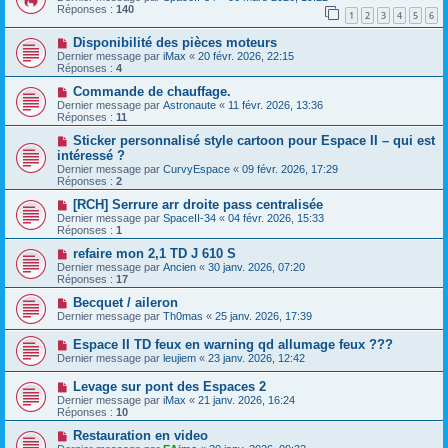
Réponses :
140
1
2
3
4
5
6
Disponibilité des pièces moteurs
Dernier message par
iMax
«
20 févr. 2026, 22:15
Réponses :
4
Commande de chauffage.
Dernier message par
Astronaute
«
11 févr. 2026, 13:36
Réponses :
11
Sticker personnalisé style cartoon pour Espace II – qui est
intéressé ?
Dernier message par
CurvyEspace
«
09 févr. 2026, 17:29
Réponses :
2
[RCH] Serrure arr droite pass centralisée
Dernier message par
SpaceII-34
«
04 févr. 2026, 15:33
Réponses :
1
refaire mon 2,1 TD J 610 S
Dernier message par
Ancien
«
30 janv. 2026, 07:20
Réponses :
17
Becquet / aileron
Dernier message par
Th0mas
«
25 janv. 2026, 17:39
Espace II TD feux en warning qd allumage feux ???
Dernier message par
leujiem
«
23 janv. 2026, 12:42
Levage sur pont des Espaces 2
Dernier message par
iMax
«
21 janv. 2026, 16:24
Réponses :
10
Restauration en video