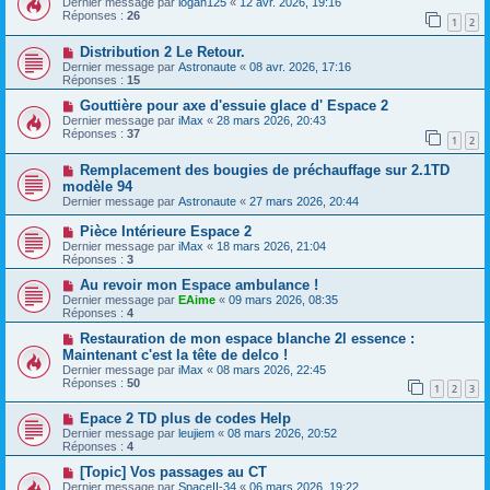
Dernier message par
logan125
«
12 avr. 2026, 19:16
Réponses :
26
1
2
Distribution 2 Le Retour.
Dernier message par
Astronaute
«
08 avr. 2026, 17:16
Réponses :
15
Gouttière pour axe d'essuie glace d' Espace 2
Dernier message par
iMax
«
28 mars 2026, 20:43
Réponses :
37
1
2
Remplacement des bougies de préchauffage sur 2.1TD
modèle 94
Dernier message par
Astronaute
«
27 mars 2026, 20:44
Pièce Intérieure Espace 2
Dernier message par
iMax
«
18 mars 2026, 21:04
Réponses :
3
Au revoir mon Espace ambulance !
Dernier message par
EAime
«
09 mars 2026, 08:35
Réponses :
4
Restauration de mon espace blanche 2l essence :
Maintenant c'est la tête de delco !
Dernier message par
iMax
«
08 mars 2026, 22:45
Réponses :
50
1
2
3
Epace 2 TD plus de codes Help
Dernier message par
leujiem
«
08 mars 2026, 20:52
Réponses :
4
[Topic] Vos passages au CT
Dernier message par
SpaceII-34
«
06 mars 2026, 19:22