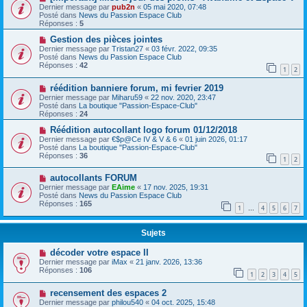
Dernier message par
pub2n
«
05 mai 2020, 07:48
Posté dans
News du Passion Espace Club
Réponses :
5
Gestion des pièces jointes
Dernier message par
Tristan27
«
03 févr. 2022, 09:35
Posté dans
News du Passion Espace Club
Réponses :
42
1
2
réédition banniere forum, mi fevrier 2019
Dernier message par
Miharu59
«
22 nov. 2020, 23:47
Posté dans
La boutique "Passion-Espace-Club"
Réponses :
24
Réédition autocollant logo forum 01/12/2018
Dernier message par
€$p@Ce IV & V & 6
«
01 juin 2026, 01:17
Posté dans
La boutique "Passion-Espace-Club"
Réponses :
36
1
2
autocollants FORUM
Dernier message par
EAime
«
17 nov. 2025, 19:31
Posté dans
News du Passion Espace Club
Réponses :
165
1
4
5
6
7
…
Sujets
décoder votre espace II
Dernier message par
iMax
«
21 janv. 2026, 13:36
Réponses :
106
1
2
3
4
5
recensement des espaces 2
Dernier message par
philou540
«
04 oct. 2025, 15:48