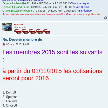
Espace II Albertville
- 12/1991 - 197.000 km - 2.8 V6 153 CV
blanc arctique
Espace II Grand Ecran
- 01/1995 - 247.000 km - 2.1 TD 88 CV
Vert Illusion
Grand Espace IV Alcantara
- 03/2013 - 243.000 km - 2.0dci 130 -
gris éclipse
Je ne réponds pas aux questions techniques en MP - Merci de votre compréhension
.
orval56
Site Admin
Re: Devenir membre du
M
05 janv. 2015, 23:09
e
Les membres 2015 sont les suivants
s
s
a
:
g
e
n
o
à partir du 01/11/2015 les cotisations
n
l
seront pour 2016
u
1. Dom89
2. Spproust
3. Olivierd
4. Orval56