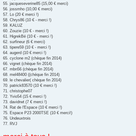
55. jacqueseverine85 (15,00 € merci)
56. jossmho (10,00 € merci)
57. Lo (20 € merci !)
58. Chrys86 (10 € - merci !)
59. KALUZ
60. Zouzie (10 € - merci !)
61. HigrekBé (10 € - merci !)
62. surfineur (6 € merci)
63. tipere59 (10 € - merci !)
64. augerd (10 € merci !)
65. cyclone m2 (chèque fin 2014)
66. vignet (chèque fin 2014)
67. mbn56 (chèque fin 2014)
68. mel48400 ((chèque fin 2014)
69. le chevalier( chèque fin 2014)
70. patrick83570 (10 € merci !)
71. christophe07
72. Yvio54 (15 € merci !)
73. davidrwt (7 € merci !)
74. Rat de l'Espace (10 € merci !)
75. Espace P23 2000TSE (10 € merci!)
76. Undeuxtrois
77. RVJ