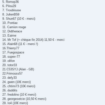
5. Romop36
6. Pilou29
7. Troublouse
8. JulienB59
9. Shun67 (10 € - merci)
10. Pontiac
11. Camion rouge
12. Didtherace
13. Eaime
14. Mr Tof (+ chèque fin 2014) 11,50 € - merci
15. Alain68 (11 € - merci !)
16.Thierry77
17. Fuegospace
18. supev-77
19. olifon
20. totor33
21.C53SYJ (Alan - GB)
22.Frimouss57
23. defy33
24. gwen (10€ merci)
25. chtimi73 (10€ merci)
26. duddits
27. fredolino (10 € merci)
28. georgesetcie (10,50 € merci)
29. Io4 (10€ merci)