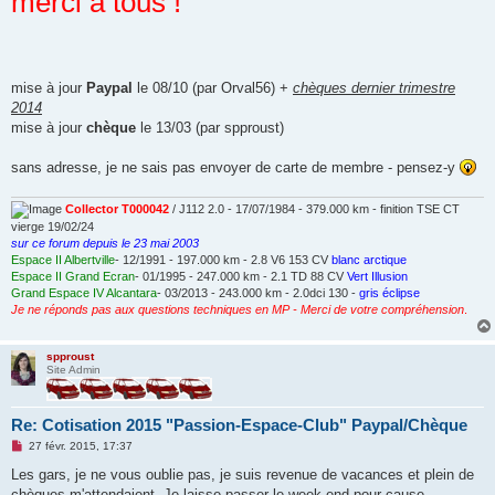
merci à tous !
mise à jour
Paypal
le 08/10 (par Orval56) +
chèques dernier trimestre
2014
mise à jour
chèque
le 13/03 (par spproust)
sans adresse, je ne sais pas envoyer de carte de membre - pensez-y
Collector T000042
/ J112 2.0 - 17/07/1984 - 379.000 km - finition TSE CT
vierge 19/02/24
sur ce forum depuis le 23 mai 2003
Espace II Albertville
- 12/1991 - 197.000 km - 2.8 V6 153 CV
blanc arctique
Espace II Grand Ecran
- 01/1995 - 247.000 km - 2.1 TD 88 CV
Vert Illusion
Grand Espace IV Alcantara
- 03/2013 - 243.000 km - 2.0dci 130 -
gris éclipse
Je ne réponds pas aux questions techniques en MP - Merci de votre compréhension
.
spproust
Site Admin
Re: Cotisation 2015 "Passion-Espace-Club" Paypal/Chèque
M
27 févr. 2015, 17:37
e
s
Les gars, je ne vous oublie pas, je suis revenue de vacances et plein de
s
chèques m'attendaient. Je laisse passer le week-end pour cause