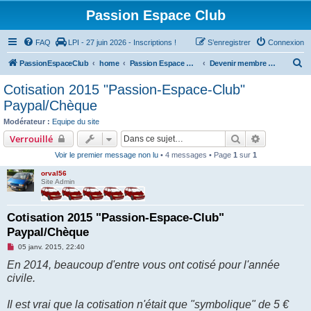
Passion Espace Club
FAQ
LPI - 27 juin 2026 - Inscriptions !
S’enregistrer
Connexion
R
PassionEspaceClub
home
Passion Espace Club
Devenir membre du Club
e
Cotisation 2015 "Passion-Espace-Club"
c
Paypal/Chèque
h
Modérateur :
Equipe du site
e
Rechercher
Recherche 
Verrouillé
r
Voir le premier message non lu
• 4 messages • Page
1
sur
1
c
orval56
h
Site Admin
e
r
Cotisation 2015 "Passion-Espace-Club"
Paypal/Chèque
M
05 janv. 2015, 22:40
e
En 2014, beaucoup d'entre vous ont cotisé pour l'année
s
s
civile.
a
g
e
Il est vrai que la cotisation n'était que "symbolique" de 5 €
n