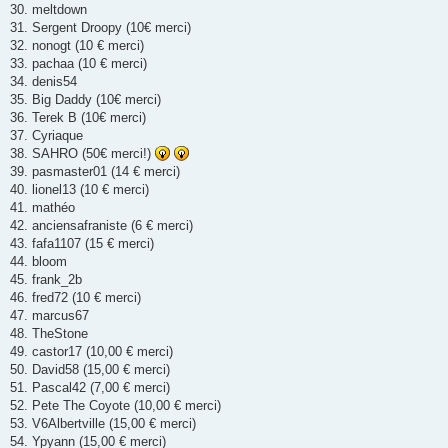
30. meltdown
31. Sergent Droopy (10€ merci)
32. nonogt (10 € merci)
33. pachaa (10 € merci)
34. denis54
35. Big Daddy (10€ merci)
36. Terek B (10€ merci)
37. Cyriaque
38. SAHRO (50€ merci!)
39. pasmaster01 (14 € merci)
40. lionel13 (10 € merci)
41. mathéo
42. anciensafraniste (6 € merci)
43. fafa1107 (15 € merci)
44. bloom
45. frank_2b
46. fred72 (10 € merci)
47. marcus67
48. TheStone
49. castor17 (10,00 € merci)
50. David58 (15,00 € merci)
51. Pascal42 (7,00 € merci)
52. Pete The Coyote (10,00 € merci)
53. V6Albertville (15,00 € merci)
54. Ypyann (15,00 € merci)