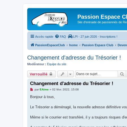
Passion Espace C
Site d'entraide de passionnés de R
Accès rapide
FAQ
LPI - 27 juin 2026 - Inscriptions !
PassionEspaceClub
home
Passion Espace Club
Deven
Changement d'adresse du Trésorier !
Modérateur :
Equipe du site
R
Verrouillé
Changement d'adresse du Trésorier !
M
par
EAime
»
02 févr. 2022, 15:08
e
s
Bonjour à tous,
s
a
g
Le Trésorier a déménagé, la nouvelle adresse définitive 
e
n
o
Même si le courrier est transféré, il y a toujours risques d'e
n
l
u