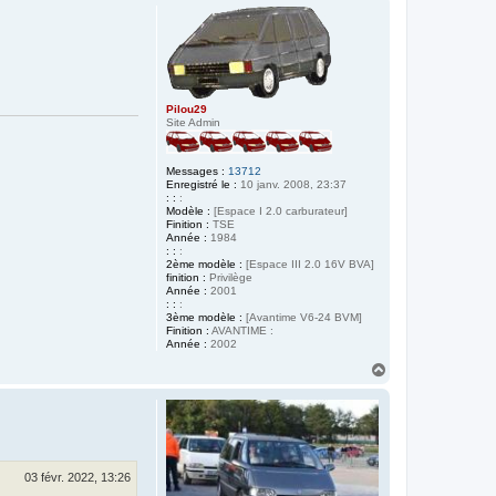
u
t
Pilou29
Site Admin
Messages :
13712
Enregistré le :
10 janv. 2008, 23:37
: :
:
Modèle :
[Espace I 2.0 carburateur]
Finition :
TSE
Année :
1984
: :
:
2ème modèle :
[Espace III 2.0 16V BVA]
finition :
Privilège
Année :
2001
: :
:
3ème modèle :
[Avantime V6-24 BVM]
Finition :
AVANTIME :
Année :
2002
H
a
u
t
03 févr. 2022, 13:26