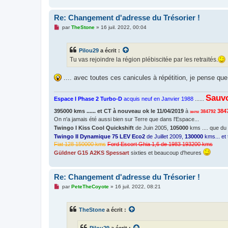
Re: Changement d'adresse du Trésorier !
M
par
TheStone
»
16 juil. 2022, 00:04
e
s
s
Pilou29
a écrit :
a
g
Tu vas rejoindre la région plébiscitée par les retraités.
e
n
o
.... avec toutes ces canicules à répétition, je pense qu
n
l
u
Sauvo
Espace I Phase 2 Turbo-D
acquis neuf en Janvier 1988
......
395000 kms ...... et CT à nouveau ok le 11/04/2019
à
384
384792
384792
On n'a jamais été aussi bien sur Terre que dans l'Espace...
Twingo I Kiss Cool Quickshift
de Juin 2005,
105000
kms .... que du
Twingo II Dynamique 75 LEV Eco2
de Juillet 2009,
130000
kms... et 
Fiat 128 150000 kms
Ford Escort Ghia 1,6 de 1983 193200 kms
Güldner G15 A2KS Spessart
sixties et beaucoup d'heures
Re: Changement d'adresse du Trésorier !
M
par
PeteTheCoyote
»
16 juil. 2022, 08:21
e
s
s
TheStone
a écrit :
a
g
e
Pilou29
a écrit :