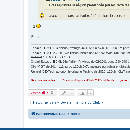
n
o
Tu vas rejoindre la région plébiscitée par les retraités
n
l
u
.... avec toutes ces canicules à répétition, je pense q
+1
Pete
Espace III 2,0L 16s finition Privilège de 12/2000 avec 181 000 km
parti
Espace III 3,0L V6 24s BVA finition Initiale de 06/2002 avec
138 600 km
194 100
198 000 km et CT OK,
Grand Espace III 2,0L 16s finition Privilège de 02/2002 avec 230 000 
Clio IV GT de 2014, 1,2l turbo 120ch BVA, palettes au volant et châs
Renault 5 E-Tech autonomie urbaine Techno de 2026, 120ch 40kW a
Devenir membre du Passion-Espace-Club ? C'est facile et ça ne 
Verrouillé
Retourner vers « Devenir membre du Club »
PassionEspaceClub
home