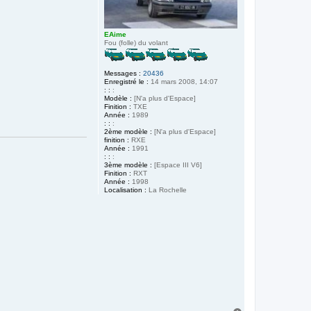
EAime
Fou (folle) du volant
Messages :
20436
Enregistré le :
14 mars 2008, 14:07
: :
:
Modèle :
[N'a plus d'Espace]
Finition :
TXE
Année :
1989
: :
:
2ème modèle :
[N'a plus d'Espace]
finition :
RXE
Année :
1991
: :
:
3ème modèle :
[Espace III V6]
Finition :
RXT
Année :
1998
Localisation :
La Rochelle