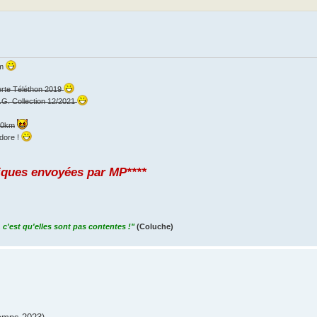
km
erte Téléthon 2019
.G. Collection 12/2021
000km
dore !
iques envoyées par MP****
 c'est qu'elles sont pas contentes !"
(Coluche)