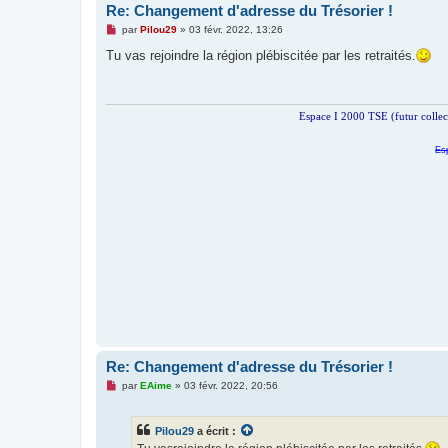
Re: Changement d'adresse du Trésorier !
M
par
Pilou29
»
03 févr. 2022, 13:26
e
s
Tu vas rejoindre la région plébiscitée par les retraités.
s
a
g
e
n
Espace I 2000 TSE (futur colle
o
n
l
Es
u
Re: Changement d'adresse du Trésorier !
M
par
EAime
»
03 févr. 2022, 20:56
e
s
s
Pilou29
a écrit :
a
g