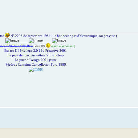
ctor
N° 2298 de septembre 1984 - le bonheur : pas d'électronique, ou presque )
_____
_____
pace II V6 Auto 1996 Bleu
Boite HS
(Parti à la casse !)
Espace III Privilège 2.0 16v Proactive 2001
Le petit dernier : Avantime V6 Privilège
La puce : Twingo 2001 jaune
Pépère ; Camping Car collector Ford 1988