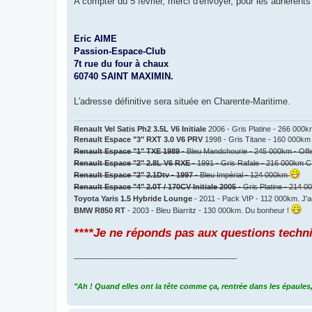
A compter du 5 février, merci d'envoyer, pour les adhérents 
Eric AIME
Passion-Espace-Club
7t rue du four à chaux
60740 SAINT MAXIMIN.
L'adresse définitive sera située en Charente-Maritime.
Renault Vel Satis Ph2 3.5L V6 Initiale
2006 - Gris Platine - 266 000
Renault Espace "3" RXT 3.0 V6 PRV
1998 - Gris Titane - 160 000km
Renault Espace "1" TXE 1989
- Bleu Mandchourie - 245 000km - Off
Renault Espace "2" 2.8L V6 RXE
- 1991 - Gris Rafale - 216 000km C
Renault Espace "2" 2.1Dtv - 1997
- Bleu Impérial - 124 000km
Renault Espace "4" 2.0T / 170CV Initiale 2005
- Gris Platine - 214 
Toyota Yaris 1.5 Hybride Lounge
- 2011 - Pack VIP - 112 000km. J'a
BMW R850 RT
- 2003 - Bleu Biarritz - 130 000km. Du bonheur !
****Je ne réponds pas aux questions techn
_______________________________________
"Ah ! Quand elles ont la tête comme ça, rentrée dans les épaules,