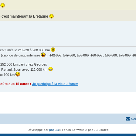
.
ue c'est maintenant la Bretagne
 en fumée le 2/02/20 à 288 000 km
(caprice de cinquantenaire
),
142 300
,
149 500
,
155 000
,
160 000
,
166 500
,
175 000
,
18
à 252 500 km
parti chez Georges
sis Renault Sport avec 112 000 km
vec 100 km
coûte que 15 euros :
Je participe à la vie du forum
Nou
Développé par
phpBB
® Forum Software © phpBB Limited
Traduit par
phpBB-fr.com