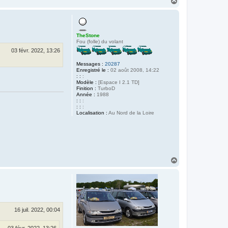
H
a
u
t
TheStone
Fou (folle) du volant
03 févr. 2022, 13:26
Messages :
20287
Enregistré le :
02 août 2008, 14:22
: :
:
Modèle :
[Espace I 2.1 TD]
Finition :
TurboD
Année :
1988
: :
:
: :
:
Localisation :
Au Nord de la Loire
H
a
u
t
16 juil. 2022, 00:04
03 févr. 2022, 13:26