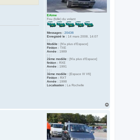
EAime
Fou (folle) du volant
Messages :
20436
Enregistré le :
14 mars 2008, 14:07
: :
:
Modèle :
[N'a plus d'Espace]
Finition :
TXE
Année :
1989
: :
:
2ème modèle :
[N'a plus d'Espace]
finition :
RXE
Année :
1991
: :
:
3ème modèle :
[Espace III V6]
Finition :
RXT
Année :
1998
Localisation :
La Rochelle
H
a
u
t