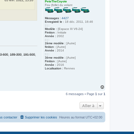
PeteTheCoyote
Fou (folle) du volant
Messages :
4427
Enregistré le :
18 déc. 2011, 16:46
: :
:
Modèle :
[Espace III V6-24]
Finition :
Initiale
Année :
2002
: :
:
2ème modèle :
[Autre]
finition :
[Autre]
Année :
2014
: :
:
3 600
,
189 300
,
191 500
,
3ème modèle :
[Autre]
Finition :
[Autre]
Année :
2016
Localisation :
Rennes
H
a
6 messages • Page
1
sur
1
u
t
Aller à
s contacter
Supprimer les cookies
Heures au format
UTC+02:00