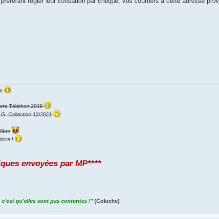
préférant régler leur cotisation par chèque, vos courriers à cette adresse provi
km
erte Téléthon 2019
.G. Collection 12/2021
000km
dore !
iques envoyées par MP****
 c'est qu'elles sont pas contentes !"
(Coluche)