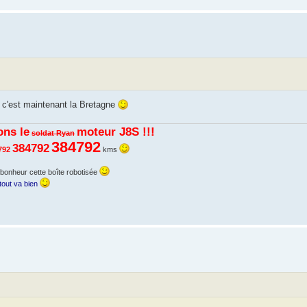
e c'est maintenant la Bretagne
ns le
moteur J8S !!!
soldat Ryan
384792
384792
792
kms
 bonheur cette boîte robotisée
tout va bien