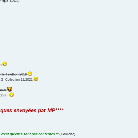
temps 2023)
km
erte Téléthon 2019
.G. Collection 12/2021
000km
dore !
iques envoyées par MP****
 c'est qu'elles sont pas contentes !"
(Coluche)