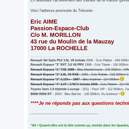
En attendant l'achèvement des travaux de la maison (prin
e
n
o
Voici l'adresse provisoire du Trésorier :
n
l
Eric AIME
u
Passion-Espace-Club
C/o M. MORILLON
43 rue du Moulin de la Mauzay
17000 La ROCHELLE
Renault Vel Satis Ph2 3.5L V6 Initiale
2006 - Gris Platine - 266 000
Renault Espace "3" RXT 3.0 V6 PRV
1998 - Gris Titane - 160 000km
Renault Espace "1" TXE 1989
- Bleu Mandchourie - 245 000km - Off
Renault Espace "2" 2.8L V6 RXE
- 1991 - Gris Rafale - 216 000km C
Renault Espace "2" 2.1Dtv - 1997
- Bleu Impérial - 124 000km
Renault Espace "4" 2.0T / 170CV Initiale 2005
- Gris Platine - 214 
Toyota Yaris 1.5 Hybride Lounge
- 2011 - Pack VIP - 112 000km. J'a
BMW R850 RT
- 2003 - Bleu Biarritz - 130 000km. Du bonheur !
****Je ne réponds pas aux questions techn
_______________________________________
"Ah ! Quand elles ont la tête comme ça, rentrée dans les épaules,