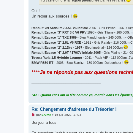
Tu vasrejoindre la région plébiscitée par les retraités.
e
n
o
Oui !
n
Un retour aux sources !
l
u
Renault Vel Satis Ph2 3.5L V6 Initiale
2006 - Gris Platine - 266 000
Renault Espace "3" RXT 3.0 V6 PRV
1998 - Gris Titane - 160 000km
Renault Espace "1" TXE 1989
- Bleu Mandchourie - 245 000km - Off
Renault Espace "2" 2.8L V6 RXE
- 1991 - Gris Rafale - 216 000km C
Renault Espace "2" 2.1Dtv - 1997
- Bleu Impérial - 124 000km
Renault Espace "4" 2.0T / 170CV Initiale 2005
- Gris Platine - 214 
Toyota Yaris 1.5 Hybride Lounge
- 2011 - Pack VIP - 112 000km. J'a
BMW R850 RT
- 2003 - Bleu Biarritz - 130 000km. Du bonheur !
****Je ne réponds pas aux questions techn
_______________________________________
"Ah ! Quand elles ont la tête comme ça, rentrée dans les épaules,
Re: Changement d'adresse du Trésorier !
M
par
EAime
»
15 juil. 2022, 17:24
e
s
Bonjour à tous,
s
a
g