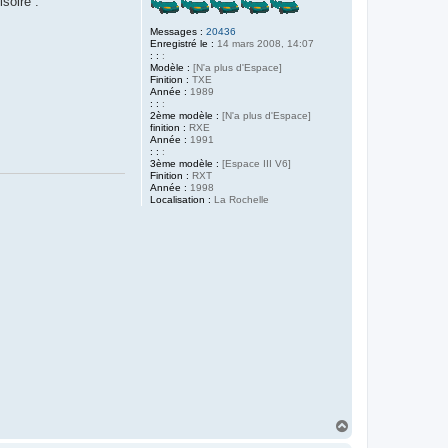
soire :
Messages :
20436
Enregistré le :
14 mars 2008, 14:07
: :
:
Modèle :
[N'a plus d'Espace]
Finition :
TXE
Année :
1989
: :
:
2ème modèle :
[N'a plus d'Espace]
finition :
RXE
Année :
1991
: :
:
3ème modèle :
[Espace III V6]
Finition :
RXT
Année :
1998
Localisation :
La Rochelle
H
a