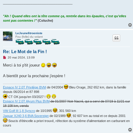
_______________________________________
"Ah ! Quand elles ont la tête comme ça, rentrée dans les épaules, c'est qu'elles
sont pas contentes !"
(Coluche)
LeJeune6troeniste
Fou (folle) du volant
Re: Le Mot de la Fin !
M
20 mai 2024, 13:09
e
s
Merci à toi p'tit joueur
s
a
g
A bientôt pour la prochaine j'espère !
e
n
o
Espace IV 2.0T Privilège BVM
de 04/2004
Bleu Orage, 262 652 km, dans la famille
n
depuis 06/2014 et 87 898
l
u
CT OK jusqu'en 03/2027 !
Espace IV 2.0T Alyum Plus BVM
de 01/2007 Noir Nacré, qui a servi de 07/19 à 11/21 sur
18 108 km, vendu
VW Golf III 1,8 Syncro
de 10/1995
, 301 560 km
Jaguar XJ40 3,6 BVA Sovereign
de 02/1989
, 92 607 km au total et ce depuis 2001
Soucis d'étincelle a priori trouvé, réfection du système d'alimentation en carburant en
cours