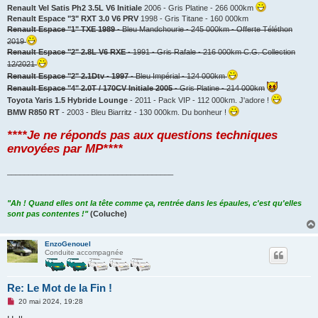
Renault Vel Satis Ph2 3.5L V6 Initiale
2006 - Gris Platine - 266 000km
Renault Espace "3" RXT 3.0 V6 PRV
1998 - Gris Titane - 160 000km
Renault Espace "1" TXE 1989
- Bleu Mandchourie - 245 000km - Offerte Téléthon
2019
Renault Espace "2" 2.8L V6 RXE
- 1991 - Gris Rafale - 216 000km C.G. Collection
12/2021
Renault Espace "2" 2.1Dtv - 1997
- Bleu Impérial - 124 000km
Renault Espace "4" 2.0T / 170CV Initiale 2005
- Gris Platine - 214 000km
Toyota Yaris 1.5 Hybride Lounge
- 2011 - Pack VIP - 112 000km. J'adore !
BMW R850 RT
- 2003 - Bleu Biarritz - 130 000km. Du bonheur !
****Je ne réponds pas aux questions techniques
envoyées par MP****
_______________________________________
"Ah ! Quand elles ont la tête comme ça, rentrée dans les épaules, c'est qu'elles
sont pas contentes !"
(Coluche)
EnzoGenouel
Conduite accompagnée
Re: Le Mot de la Fin !
M
20 mai 2024, 19:28
e
s