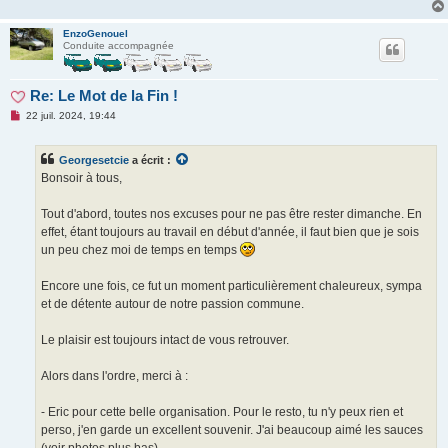
EnzoGenouel
Conduite accompagnée
Re: Le Mot de la Fin !
M
22 juil. 2024, 19:44
e
s
s
Georgesetcie
a écrit :
a
g
Bonsoir à tous,
e
n
o
Tout d'abord, toutes nos excuses pour ne pas être rester dimanche. En
n
effet, étant toujours au travail en début d'année, il faut bien que je sois
l
u
un peu chez moi de temps en temps
Encore une fois, ce fut un moment particulièrement chaleureux, sympa
et de détente autour de notre passion commune.
Le plaisir est toujours intact de vous retrouver.
Alors dans l'ordre, merci à :
- Eric pour cette belle organisation. Pour le resto, tu n'y peux rien et
perso, j'en garde un excellent souvenir. J'ai beaucoup aimé les sauces
(voir photos plus bas).