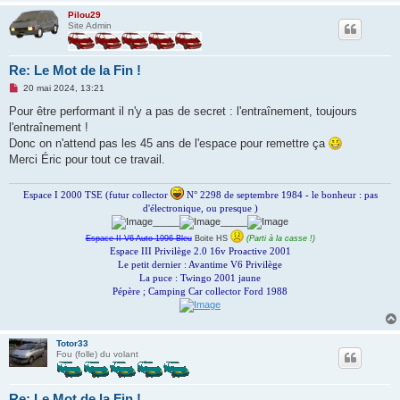
Pilou29
Site Admin
Re: Le Mot de la Fin !
M
20 mai 2024, 13:21
e
s
Pour être performant il n'y a pas de secret : l'entraînement, toujours
s
l'entraînement !
a
g
Donc on n'attend pas les 45 ans de l'espace pour remettre ça
e
Merci Éric pour tout ce travail.
n
o
n
Espace I 2000 TSE (futur collector
N° 2298 de septembre 1984 - le bonheur : pas
l
u
d'électronique, ou presque )
_____
_____
Espace II V6 Auto 1996 Bleu
Boite HS
(Parti à la casse !)
Espace III Privilège 2.0 16v Proactive 2001
Le petit dernier : Avantime V6 Privilège
La puce : Twingo 2001 jaune
Pépère ; Camping Car collector Ford 1988
Totor33
Fou (folle) du volant
Re: Le Mot de la Fin !