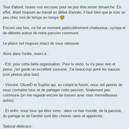
a
g
Tout d'abord, toutes nos excuses pour ne pas être rester dimanche. En
e
effet, étant toujours au travail en début d'année, il faut bien que je sois un
n
o
peu chez moi de temps en temps
n
l
u
Encore une fois, ce fut un moment particulièrement chaleureux, sympa et
de détente autour de notre passion commune.
Le plaisir est toujours intact de vous retrouver.
Alors dans l'ordre, merci à :
- Eric pour cette belle organisation. Pour le resto, tu n'y peux rien et
perso, j'en garde un excellent souvenir. J'ai beaucoup aimé les sauces
(voir photos plus bas).
- Vincent, OliverD et Sophie qui, en créant le forum, nous ont permis de
nous connaitre tous et de partager cette passion, finalement peu
commune (on me regarde encore de travers avec mes merveilleuses
autos).
- Et enfin, vous tous qui êtes venu : dans ce bas monde, de la passion,
du partage et de l'amitié sont des choses rares et appréciés.
Spécial dédicace :