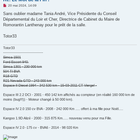
M
20 mai 2024, 14:09
e
s
Sans oublier madame Tania André, Vice Présidente du Conseil
s
Départemental du Loir et Cher, Directrice de Cabinet du Maire de
a
g
Romorantin Lanthenay pour le prêt de la salle.
e
n
o
Totor33
n
l
u
Totor33
--------------------------------
Simca 1501
Ford Escort 940.
Simca 1301 - 230 000 km
504 TI BVA
R18 GTD
R21 Nevada GTD - 243 000 km
Espace II Diesel 1994 - 342 530 km - 15-03-2011 CT Vierge! -
Espace III 2.2 DCI - 2001 - 450 142 km affichés au compteur (en réalité 160 000 km de
moins (bug!!!)) - Moteur changé à 50 000 km).
Espace IV 2.0 150 cv BVA - 2008 - 242 000 Km ..... offert à ma fille pour Noël.....
Kangoo 1.9D Alizé - 2000 - 315 875 Km...... nouveau venu pour ma Fille.
Espace IV 2.0 -175 cv - BVA6 - 2014 - 98 020 Km