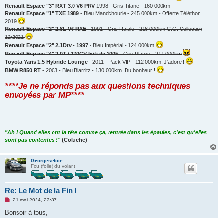
Renault Espace "3" RXT 3.0 V6 PRV
1998 - Gris Titane - 160 000km
Renault Espace "1" TXE 1989
- Bleu Mandchourie - 245 000km - Offerte Téléthon
2019
Renault Espace "2" 2.8L V6 RXE
- 1991 - Gris Rafale - 216 000km C.G. Collection
12/2021
Renault Espace "2" 2.1Dtv - 1997
- Bleu Impérial - 124 000km
Renault Espace "4" 2.0T / 170CV Initiale 2005
- Gris Platine - 214 000km
Toyota Yaris 1.5 Hybride Lounge
- 2011 - Pack VIP - 112 000km. J'adore !
BMW R850 RT
- 2003 - Bleu Biarritz - 130 000km. Du bonheur !
****Je ne réponds pas aux questions techniques
envoyées par MP****
_______________________________________
"Ah ! Quand elles ont la tête comme ça, rentrée dans les épaules, c'est qu'elles
sont pas contentes !"
(Coluche)
Georgesetcie
Fou (folle) du volant
Re: Le Mot de la Fin !
M
21 mai 2024, 23:37
e
s
Bonsoir à tous,
s