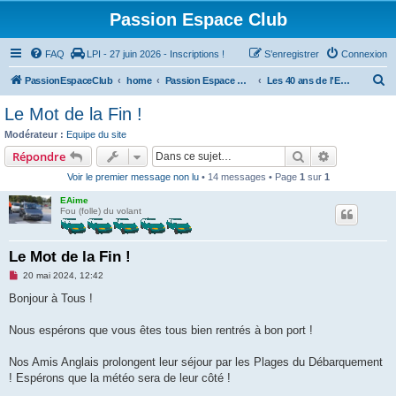
Passion Espace Club
FAQ
LPI - 27 juin 2026 - Inscriptions !
S’enregistrer
Connexion
R
PassionEspaceClub
home
Passion Espace Club
Les 40 ans de l'ESPACE
e
Le Mot de la Fin !
c
Modérateur :
Equipe du site
h
Rechercher
Recherche 
Répondre
e
Voir le premier message non lu
• 14 messages • Page
1
sur
1
r
EAime
c
Fou (folle) du volant
h
e
Le Mot de la Fin !
r
M
20 mai 2024, 12:42
e
s
Bonjour à Tous !
s
a
g
Nous espérons que vous êtes tous bien rentrés à bon port !
e
n
o
Nos Amis Anglais prolongent leur séjour par les Plages du Débarquement
n
! Espérons que la météo sera de leur côté !
l
u