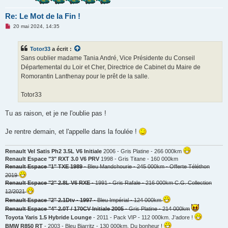
Re: Le Mot de la Fin !
M
20 mai 2024, 14:35
e
s
s
Totor33
a écrit :
a
g
Sans oublier madame Tania André, Vice Présidente du Conseil
e
Départemental du Loir et Cher, Directrice de Cabinet du Maire de
n
o
Romorantin Lanthenay pour le prêt de la salle.
n
l
u
Totor33
Tu as raison, et je ne l'oublie pas !
Je rentre demain, et l'appelle dans la foulée !
Renault Vel Satis Ph2 3.5L V6 Initiale
2006 - Gris Platine - 266 000km
Renault Espace "3" RXT 3.0 V6 PRV
1998 - Gris Titane - 160 000km
Renault Espace "1" TXE 1989
- Bleu Mandchourie - 245 000km - Offerte Téléthon
2019
Renault Espace "2" 2.8L V6 RXE
- 1991 - Gris Rafale - 216 000km C.G. Collection
12/2021
Renault Espace "2" 2.1Dtv - 1997
- Bleu Impérial - 124 000km
Renault Espace "4" 2.0T / 170CV Initiale 2005
- Gris Platine - 214 000km
Toyota Yaris 1.5 Hybride Lounge
- 2011 - Pack VIP - 112 000km. J'adore !
BMW R850 RT
- 2003 - Bleu Biarritz - 130 000km. Du bonheur !