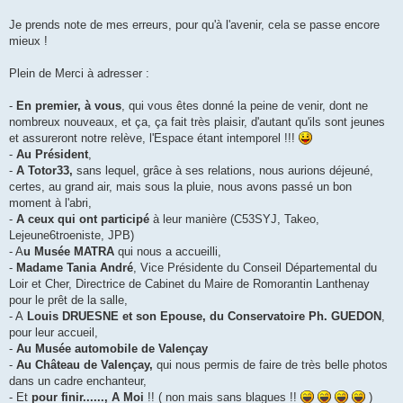
Je prends note de mes erreurs, pour qu'à l'avenir, cela se passe encore
mieux !
Plein de Merci à adresser :
-
En premier, à vous
, qui vous êtes donné la peine de venir, dont ne
nombreux nouveaux, et ça, ça fait très plaisir, d'autant qu'ils sont jeunes
et assureront notre relève, l'Espace étant intemporel !!!
-
Au Président
,
-
A Totor33,
sans lequel, grâce à ses relations, nous aurions déjeuné,
certes, au grand air, mais sous la pluie, nous avons passé un bon
moment à l'abri,
-
A ceux qui ont participé
à leur manière (C53SYJ, Takeo,
Lejeune6troeniste, JPB)
- A
u Musée MATRA
qui nous a accueilli,
-
Madame Tania André
, Vice Présidente du Conseil Départemental du
Loir et Cher, Directrice de Cabinet du Maire de Romorantin Lanthenay
pour le prêt de la salle,
- A
Louis DRUESNE et son Epouse, du Conservatoire Ph. GUEDON
,
pour leur accueil,
-
Au Musée automobile de Valençay
-
Au Château de Valençay,
qui nous permis de faire de très belle photos
dans un cadre enchanteur,
- Et
pour finir......, A Moi
!! ( non mais sans blagues !!
)