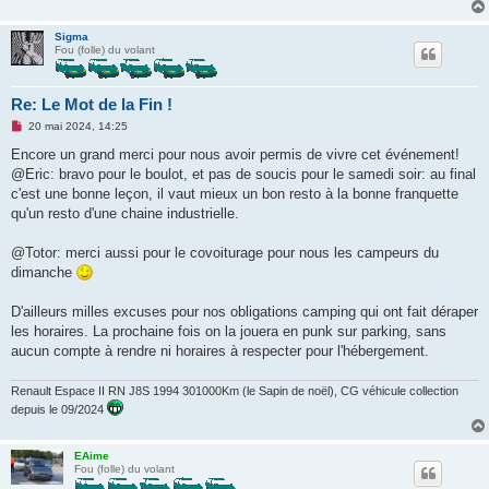
Sigma
Fou (folle) du volant
Re: Le Mot de la Fin !
M
20 mai 2024, 14:25
e
s
Encore un grand merci pour nous avoir permis de vivre cet événement!
s
@Eric: bravo pour le boulot, et pas de soucis pour le samedi soir: au final
a
g
c'est une bonne leçon, il vaut mieux un bon resto à la bonne franquette
e
qu'un resto d'une chaine industrielle.
n
o
n
@Totor: merci aussi pour le covoiturage pour nous les campeurs du
l
u
dimanche
D'ailleurs milles excuses pour nos obligations camping qui ont fait déraper
les horaires. La prochaine fois on la jouera en punk sur parking, sans
aucun compte à rendre ni horaires à respecter pour l'hébergement.
Renault Espace II RN J8S 1994 301000Km (le Sapin de noël), CG véhicule collection
depuis le 09/2024
EAime
Fou (folle) du volant