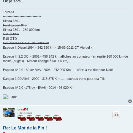
Ok je sors....."
Totor33
--------------------------------
Simca 1501
Ford Escort 940.
Simca 1301 - 230 000 km
504 TI BVA
R18 GTD
R21 Nevada GTD - 243 000 km
Espace II Diesel 1994 - 342 530 km - 15-03-2011 CT Vierge! -
Espace III 2.2 DCI - 2001 - 450 142 km affichés au compteur (en réalité 160 000 km de
moins (bug!!!)) - Moteur changé à 50 000 km).
Espace IV 2.0 150 cv BVA - 2008 - 242 000 Km ..... offert à ma fille pour Noël.....
Kangoo 1.9D Alizé - 2000 - 315 875 Km...... nouveau venu pour ma Fille.
Espace IV 2.0 -175 cv - BVA6 - 2014 - 98 020 Km
orval56
Site Admin
Re: Le Mot de la Fin !