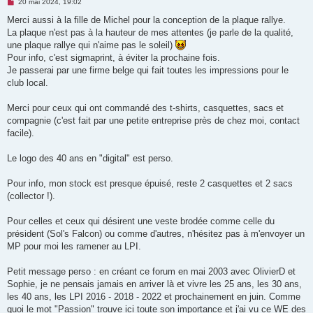
M
20 mai 2024, 19:02
e
s
Merci aussi à la fille de Michel pour la conception de la plaque rallye.
s
La plaque n'est pas à la hauteur de mes attentes (je parle de la qualité,
a
g
une plaque rallye qui n'aime pas le soleil)
e
Pour info, c'est sigmaprint, à éviter la prochaine fois.
n
o
Je passerai par une firme belge qui fait toutes les impressions pour le
n
club local.
l
u
Merci pour ceux qui ont commandé des t-shirts, casquettes, sacs et
compagnie (c'est fait par une petite entreprise près de chez moi, contact
facile).
Le logo des 40 ans en "digital" est perso.
Pour info, mon stock est presque épuisé, reste 2 casquettes et 2 sacs
(collector !).
Pour celles et ceux qui désirent une veste brodée comme celle du
président (Sol's Falcon) ou comme d'autres, n'hésitez pas à m'envoyer un
MP pour moi les ramener au LPI.
Petit message perso : en créant ce forum en mai 2003 avec OlivierD et
Sophie, je ne pensais jamais en arriver là et vivre les 25 ans, les 30 ans,
les 40 ans, les LPI 2016 - 2018 - 2022 et prochainement en juin. Comme
quoi le mot "Passion" trouve ici toute son importance et j'ai vu ce WE des