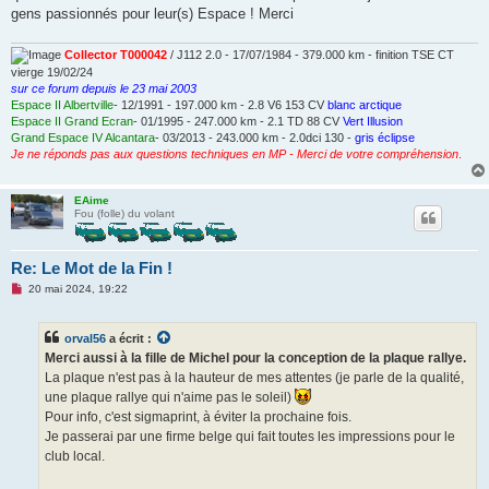
gens passionnés pour leur(s) Espace ! Merci
Collector T000042
/ J112 2.0 - 17/07/1984 - 379.000 km - finition TSE CT
vierge 19/02/24
sur ce forum depuis le 23 mai 2003
Espace II Albertville
- 12/1991 - 197.000 km - 2.8 V6 153 CV
blanc arctique
Espace II Grand Ecran
- 01/1995 - 247.000 km - 2.1 TD 88 CV
Vert Illusion
Grand Espace IV Alcantara
- 03/2013 - 243.000 km - 2.0dci 130 -
gris éclipse
Je ne réponds pas aux questions techniques en MP - Merci de votre compréhension
.
EAime
Fou (folle) du volant
Re: Le Mot de la Fin !
M
20 mai 2024, 19:22
e
s
s
orval56
a écrit :
a
g
Merci aussi à la fille de Michel pour la conception de la plaque rallye.
e
La plaque n'est pas à la hauteur de mes attentes (je parle de la qualité,
n
o
une plaque rallye qui n'aime pas le soleil)
n
Pour info, c'est sigmaprint, à éviter la prochaine fois.
l
u
Je passerai par une firme belge qui fait toutes les impressions pour le
club local.