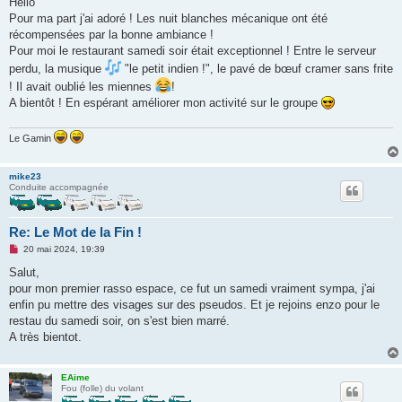
Hello
s
Pour ma part j'ai adoré ! Les nuit blanches mécanique ont été
a
g
récompensées par la bonne ambiance !
e
Pour moi le restaurant samedi soir était exceptionnel ! Entre le serveur
n
o
perdu, la musique
"le petit indien !", le pavé de bœuf cramer sans frite
n
! Il avait oublié les miennes
!
l
u
A bientôt ! En espérant améliorer mon activité sur le groupe
Le Gamin
mike23
Conduite accompagnée
Re: Le Mot de la Fin !
M
20 mai 2024, 19:39
e
s
Salut,
s
pour mon premier rasso espace, ce fut un samedi vraiment sympa, j'ai
a
g
enfin pu mettre des visages sur des pseudos. Et je rejoins enzo pour le
e
restau du samedi soir, on s'est bien marré.
n
o
A très bientot.
n
l
u
EAime
Fou (folle) du volant