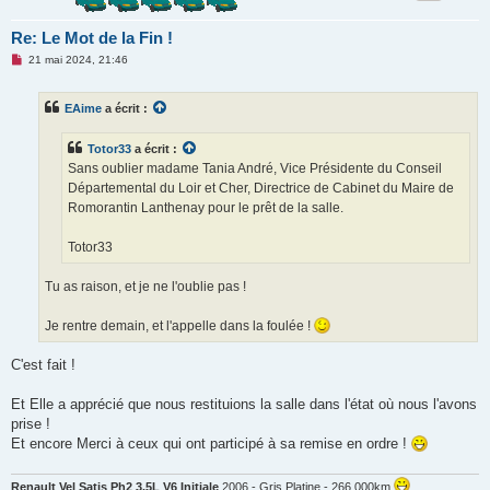
Re: Le Mot de la Fin !
M
21 mai 2024, 21:46
e
s
s
EAime
a écrit :
a
g
e
Totor33
a écrit :
n
o
Sans oublier madame Tania André, Vice Présidente du Conseil
n
Départemental du Loir et Cher, Directrice de Cabinet du Maire de
l
u
Romorantin Lanthenay pour le prêt de la salle.
Totor33
Tu as raison, et je ne l'oublie pas !
Je rentre demain, et l'appelle dans la foulée !
C'est fait !
Et Elle a apprécié que nous restituions la salle dans l'état où nous l'avons
prise !
Et encore Merci à ceux qui ont participé à sa remise en ordre !
Renault Vel Satis Ph2 3.5L V6 Initiale
2006 - Gris Platine - 266 000km