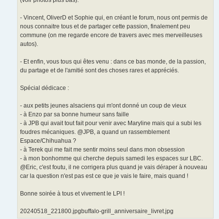
- Vincent, OliverD et Sophie qui, en créant le forum, nous ont permis de
nous connaitre tous et de partager cette passion, finalement peu
commune (on me regarde encore de travers avec mes merveilleuses
autos).
- Et enfin, vous tous qui êtes venu : dans ce bas monde, de la passion,
du partage et de l'amitié sont des choses rares et appréciés.
Spécial dédicace :
- aux petits jeunes alsaciens qui m'ont donné un coup de vieux
- à Enzo par sa bonne humeur sans faille
- à JPB qui avait tout fait pour venir avec Maryline mais qui a subi les
foudres mécaniques. @JPB, a quand un rassemblement
Espace/Chihuahua ?
- à Terek qui me fait me sentir moins seul dans mon obsession
- à mon bonhomme qui cherche depuis samedi les espaces sur LBC.
@Eric, c'est foutu, il ne corrigera plus quand je vais déraper à nouveau
car la question n'est pas est ce que je vais le faire, mais quand !
Bonne soirée à tous et vivement le LPI !
20240518_221800.jpgbuffalo-grill_anniversaire_livret.jpg