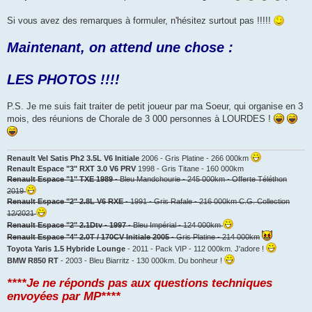
Si vous avez des remarques à formuler, n'hésitez surtout pas !!!!!
Maintenant, on attend une chose :
LES PHOTOS !!!!
P.S. Je me suis fait traiter de petit joueur par ma Soeur, qui organise en 3
mois, des réunions de Chorale de 3 000 personnes à LOURDES !
Renault Vel Satis Ph2 3.5L V6 Initiale
2006 - Gris Platine - 266 000km
Renault Espace "3" RXT 3.0 V6 PRV
1998 - Gris Titane - 160 000km
Renault Espace "1" TXE 1989
- Bleu Mandchourie - 245 000km - Offerte Téléthon
2019
Renault Espace "2" 2.8L V6 RXE
- 1991 - Gris Rafale - 216 000km C.G. Collection
12/2021
Renault Espace "2" 2.1Dtv - 1997
- Bleu Impérial - 124 000km
Renault Espace "4" 2.0T / 170CV Initiale 2005
- Gris Platine - 214 000km
Toyota Yaris 1.5 Hybride Lounge
- 2011 - Pack VIP - 112 000km. J'adore !
BMW R850 RT
- 2003 - Bleu Biarritz - 130 000km. Du bonheur !
****Je ne réponds pas aux questions techniques
envoyées par MP****