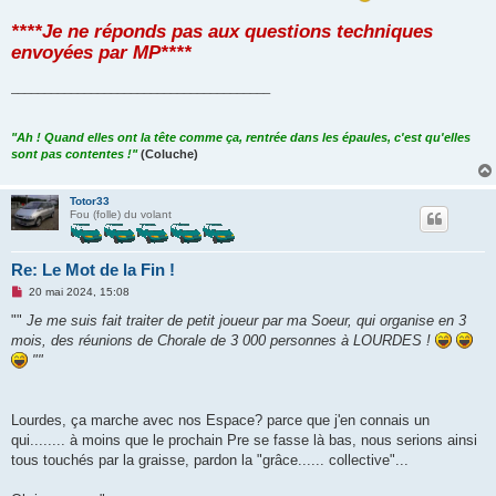
****Je ne réponds pas aux questions techniques
envoyées par MP****
_______________________________________
"Ah ! Quand elles ont la tête comme ça, rentrée dans les épaules, c'est qu'elles
sont pas contentes !"
(Coluche)
Totor33
Fou (folle) du volant
Re: Le Mot de la Fin !
M
20 mai 2024, 15:08
e
s
""
Je me suis fait traiter de petit joueur par ma Soeur, qui organise en 3
s
mois, des réunions de Chorale de 3 000 personnes à LOURDES !
a
g
""
e
n
o
n
Lourdes, ça marche avec nos Espace? parce que j'en connais un
l
u
qui........ à moins que le prochain Pre se fasse là bas, nous serions ainsi
tous touchés par la graisse, pardon la "grâce...... collective"...