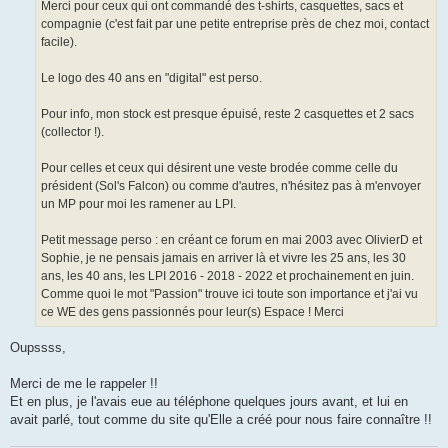
Merci pour ceux qui ont commandé des t-shirts, casquettes, sacs et
compagnie (c'est fait par une petite entreprise près de chez moi, contact
facile).
Le logo des 40 ans en "digital" est perso.
Pour info, mon stock est presque épuisé, reste 2 casquettes et 2 sacs
(collector !).
Pour celles et ceux qui désirent une veste brodée comme celle du
président (Sol's Falcon) ou comme d'autres, n'hésitez pas à m'envoyer
un MP pour moi les ramener au LPI.
Petit message perso : en créant ce forum en mai 2003 avec OlivierD et
Sophie, je ne pensais jamais en arriver là et vivre les 25 ans, les 30
ans, les 40 ans, les LPI 2016 - 2018 - 2022 et prochainement en juin.
Comme quoi le mot "Passion" trouve ici toute son importance et j'ai vu
ce WE des gens passionnés pour leur(s) Espace ! Merci
Oupssss,
Merci de me le rappeler !!
Et en plus, je l'avais eue au téléphone quelques jours avant, et lui en
avait parlé, tout comme du site qu'Elle a créé pour nous faire connaître !!