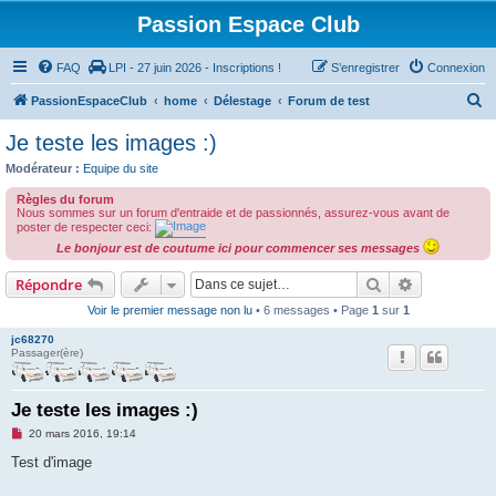
Passion Espace Club
FAQ
LPI - 27 juin 2026 - Inscriptions !
S’enregistrer
Connexion
R
PassionEspaceClub
home
Délestage
Forum de test
e
Je teste les images :)
c
Modérateur :
Equipe du site
h
Règles du forum
e
Nous sommes sur un forum d'entraide et de passionnés, assurez-vous avant de
poster de respecter ceci:
r
Le bonjour est de coutume ici pour commencer ses messages
c
Rechercher
Recherche 
Répondre
h
Voir le premier message non lu
• 6 messages • Page
1
sur
1
e
r
jc68270
Passager(ère)
Je teste les images :)
M
20 mars 2016, 19:14
e
s
Test d'image
s
a