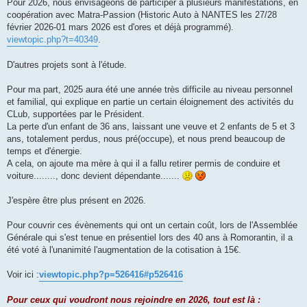
Pour 2026, nous envisageons de participer à plusieurs manifestations, en
coopération avec Matra-Passion (Historic Auto à NANTES les 27/28
février 2026-01 mars 2026 est d'ores et déjà programmé).
viewtopic.php?t=40349
.
D'autres projets sont à l'étude.
Pour ma part, 2025 aura été une année très difficile au niveau personnel
et familial, qui explique en partie un certain éloignement des activités du
CLub, supportées par le Président.
La perte d'un enfant de 36 ans, laissant une veuve et 2 enfants de 5 et 3
ans, totalement perdus, nous pré(occupe), et nous prend beaucoup de
temps et d'énergie.
A cela, on ajoute ma mère à qui il a fallu retirer permis de conduire et
voiture........, donc devient dépendante.......
J'espère être plus présent en 2026.
Pour couvrir ces évènements qui ont un certain coût, lors de l'Assemblée
Générale qui s'est tenue en présentiel lors des 40 ans à Romorantin, il a
été voté à l'unanimité l'augmentation de la cotisation à 15€.
Voir ici :
viewtopic.php?p=526416#p526416
Pour ceux qui voudront nous rejoindre en 2026, tout est là :