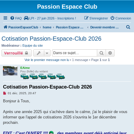
Passion Espace Club
FAQ
LPI - 27 juin 2026 - Inscriptions !
S’enregistrer
Connexion
R
PassionEspaceClub
home
Passion Espace Club
Devenir membre du Club
e
Cotisation Passion-Espace-Club 2026
c
Modérateur :
Equipe du site
h
Rechercher
Recherche 
Verrouillé
e
Voir le premier message non lu
• 1 message • Page
1
sur
1
r
EAime
c
Fou (folle) du volant
h
e
Cotisation Passion-Espace-Club 2026
r
M
01 déc. 2025, 20:47
e
s
Bonjour à Tous,
s
a
g
Après une année 2025 qui s'achève dans le calme, j'ai le plaisir de vous
e
informer que l'appel de cotisations 2026 s'ouvrira le 1er décembre
n
o
prochain.
n
l
u
EDIT : C'est OUVERT !!!!
, des membres ayant déjà anticipé leur