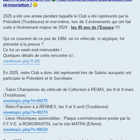
ré-inscription !
2025 a été une année pendant laquelle le Club a été représenté par le
Président (Troublouse) et moi-même, lors de 3 évènements qui ont fait
suite à l'évènement majeur de 2024 :
les 40 ans de l'Espace
!!!!
Qui se souvient de ce jour de 1984, où ce véhicule, si atypique, fut
présenté à la presse ?
Ce fut un week-end mémorable !
Quelques détails de cette rencontre ici :
viewforum.php?f=65
En 2025, notre Club a donc été représenté lors de Salons auxquels ont
participés le Président et le Secrétaire :
- Salon Champenois du véhicule de Collection à REIMS, les 8 et 9 mars
(Troublouse)
viewtopic.php?t=40275
- Rétro-Passion à à RENNES, les 5 et 6 avril (Troublouse)
viewtopic.php?t=40274
- Lieux Historiques automobiles : Plaque commémorative posée par la
F.F.V.E. à ROMORANTIN, sur le site MATRA (EAime)
viewtopic.php?t=40619