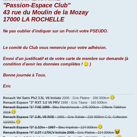
"Passion-Espace Club"
43 rue du Moulin de la Mozay
17000 LA ROCHELLE
Ne pas oublier d'indiquer sur un Post-it votre PSEUDO.
Le comité du Club vous remercie pour votre adhésion.
Envoi d'un justificatif et de votre carte de membre sur demande (à
condition d'avoir les données complètes !
)
Bonne journée à Tous.
Eric
Renault Vel Satis Ph2 3.5L V6 Initiale
2006 - Gris Platine - 266 000km
Renault Espace "3" RXT 3.0 V6 PRV
1998 - Gris Titane - 160 000km
Renault Espace "1" TXE 1989
- Bleu Mandchourie - 245 000km - Offerte Téléthon
2019
Renault Espace "2" 2.8L V6 RXE
- 1991 - Gris Rafale - 216 000km C.G. Collection
12/2021
Renault Espace "2" 2.1Dtv - 1997
- Bleu Impérial - 124 000km
Renault Espace "4" 2.0T / 170CV Initiale 2005
- Gris Platine - 214 000km