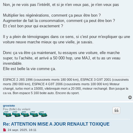
Non, je ne vois pas l’intérêt, et si je n'en veux pas, je n'en veux pas
Multiplier les régénérations, comment ça peux être bon ?
Augmenter de fait la consommation, comment ça peut être bon ?
Et c'est bon pour qui exactement ?
Il y a plein de témoignages dans ce sens, si c'est pour m'expliquer qu une
voiture neuve marche mieux qu une vielle, je savais.
Donc ça va être ça maintenant, tu essayes une voiture, elle marche
super, tu l’achète, et arrivé a 50 000 hop, une MAJ, et tu as un veau
invendable.
Elle est belle la vie comme ça.
ESPACE 2 J8S 1996 (coussinets morts 180 000 km), ESPACE 3 G9T 2001 (coussinets
morts 280 000 km), ESPACE 4 G9T 2006 (coussinets morts 100 000 km) Moteur
changé, turbo mort a 15000, vilebrequin mort a 20 000, moteur rechangé. Bon jusque la
ca va. Bon espace 5 160 boite auto. Encore du sport.
grostoto
Fou (folle) du volant
Re: ATTENTION MISE A JOUR RENAULT TOXIQUE
M
24 sept. 2025, 16:11