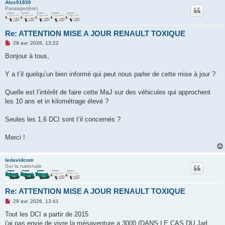
Alex91830
Passager(ère)
Re: ATTENTION MISE A JOUR RENAULT TOXIQUE
M
29 avr. 2026, 13:22
e
s
Bonjour à tous,
s
a
g
Y a t’il quelqu’un bien informé qui peut nous parler de cette mise à jour ?
e
n
o
Quelle est l’intérêt de faire cette MaJ sur des véhicules qui approchent
n
les 10 ans et in kilométrage élevé ?
l
u
Seules les 1,6 DCI sont t’il concernés ?
Merci !
ledavidcom
Sur la nationale
Re: ATTENTION MISE A JOUR RENAULT TOXIQUE
M
29 avr. 2026, 13:41
e
s
Tout les DCI a partir de 2015
s
j'ai pas envie de vivre la mésaventure a 3000 (DANS LE CAS DU Jarl
a