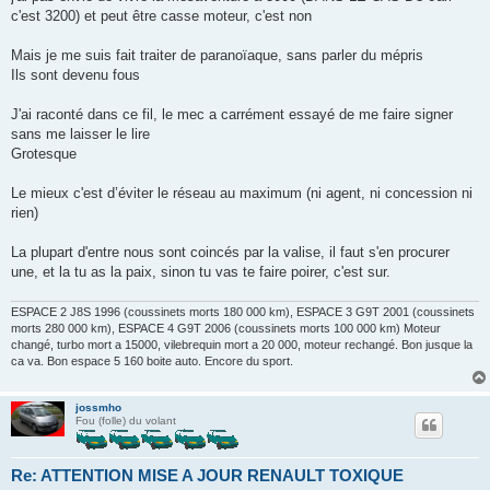
g
c'est 3200) et peut être casse moteur, c'est non
e
n
o
Mais je me suis fait traiter de paranoïaque, sans parler du mépris
n
Ils sont devenu fous
l
u
J'ai raconté dans ce fil, le mec a carrément essayé de me faire signer
sans me laisser le lire
Grotesque
Le mieux c'est d’éviter le réseau au maximum (ni agent, ni concession ni
rien)
La plupart d'entre nous sont coincés par la valise, il faut s'en procurer
une, et la tu as la paix, sinon tu vas te faire poirer, c'est sur.
ESPACE 2 J8S 1996 (coussinets morts 180 000 km), ESPACE 3 G9T 2001 (coussinets
morts 280 000 km), ESPACE 4 G9T 2006 (coussinets morts 100 000 km) Moteur
changé, turbo mort a 15000, vilebrequin mort a 20 000, moteur rechangé. Bon jusque la
ca va. Bon espace 5 160 boite auto. Encore du sport.
jossmho
Fou (folle) du volant
Re: ATTENTION MISE A JOUR RENAULT TOXIQUE