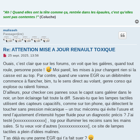
"Ah ! Quand elles ont la tête comme ça, rentrée dans les épaules, c'est qu'elles
sont pas contentes !"
(Coluche)
mulisseh
Passager(ère)
Re: ATTENTION MISE A JOUR RENAULT TOXIQUE
M
25 sept. 2025, 13:56
e
s
Ouais, c’est clair que sur les forums, on voit que les galères, quand tout
s
roule, personne poste !
Moi pareil, les mises à jour changent rien si la
a
g
caisse est au top. Par contre, quand une vanne EGR ou un débitmètre
e
commence à flancher, bim, tu le sens direct au volant, genre conso qui
n
o
explose ou ralenti foireux.
n
D’ailleurs, pour checker ces pannes sous le capot sans galérer dans le
l
u
noir, un bon éclairage fait toute la diff. Savais-tu que les lampes tactiles
utilisent des capteurs capacitifs, comme sur ton phone, qui détectent le
toucher sans pression mécanique – un truc méconnu qui évite l’usure et
rend l’ajustement d’intensité hyper fluide pour un diagnostic précis ? J’ai
testé [xxxxxxxxxxxxxx] , top pour illuminer les recoins sans les mains
sales. Si tu veux voir d’autres [xxxxxxxxxxxxx], ce site de lampes
tactiles a plein d’idées malines.
T’as déjà eu une panne EGR qui t’a fait suer ?