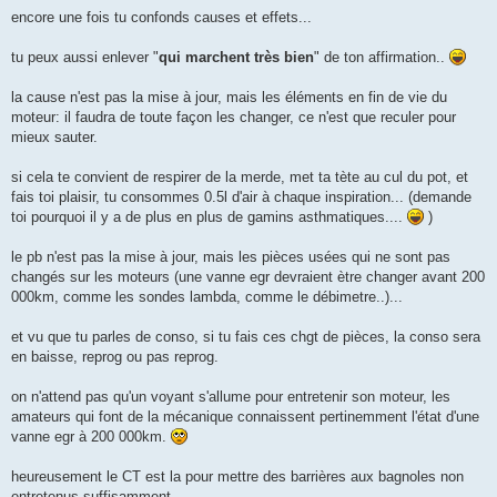
e
s
encore une fois tu confonds causes et effets...
s
a
g
tu peux aussi enlever "
qui marchent très bien
" de ton affirmation..
e
n
o
la cause n'est pas la mise à jour, mais les éléments en fin de vie du
n
moteur: il faudra de toute façon les changer, ce n'est que reculer pour
l
u
mieux sauter.
si cela te convient de respirer de la merde, met ta tète au cul du pot, et
fais toi plaisir, tu consommes 0.5l d'air à chaque inspiration... (demande
toi pourquoi il y a de plus en plus de gamins asthmatiques....
)
le pb n'est pas la mise à jour, mais les pièces usées qui ne sont pas
changés sur les moteurs (une vanne egr devraient ètre changer avant 200
000km, comme les sondes lambda, comme le débimetre..)...
et vu que tu parles de conso, si tu fais ces chgt de pièces, la conso sera
en baisse, reprog ou pas reprog.
on n'attend pas qu'un voyant s'allume pour entretenir son moteur, les
amateurs qui font de la mécanique connaissent pertinemment l'état d'une
vanne egr à 200 000km.
heureusement le CT est la pour mettre des barrières aux bagnoles non
entretenus suffisamment.