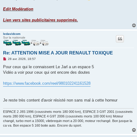
Edit Modération
Lien vers sites publicitaires supprimés.
ledavidcom
Sur la nationale
Re: ATTENTION MISE A JOUR RENAULT TOXIQUE
M
28 avr. 2026, 18:57
e
s
Pour ceux qui le connaissent Le Jarl a un espace 5
s
Vidéo a voir pour ceux qui ont encore des doutes
a
g
e
https://www.facebook.com/reel/980102241161528
n
o
n
l
u
Je reste très content d'avoir résisté non sans mal à cette horreur
ESPACE 2 J8S 1996 (coussinets morts 180 000 km), ESPACE 3 G9T 2001 (coussinets
morts 280 000 km), ESPACE 4 G9T 2006 (coussinets morts 100 000 km) Moteur
changé, turbo mort a 15000, vilebrequin mort a 20 000, moteur rechangé. Bon jusque la
ca va. Bon espace 5 160 boite auto. Encore du sport.