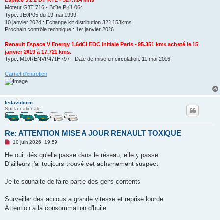
Moteur G8T 716 - Boîte PK1 064
Type: JE0P05 du 19 mai 1999
10 janvier 2024 : Echange kit distribution 322.153kms
Prochain contrôle technique : 1er janvier 2026
Renault Espace V Energy 1.6dCi EDC Initiale Paris - 95.351 kms acheté le 15
janvier 2019 à 17.721 kms.
Type: M10RENVP471H797 - Date de mise en circulation: 11 mai 2016
Carnet d'entretien
ledavidcom
Sur la nationale
Re: ATTENTION MISE A JOUR RENAULT TOXIQUE
M
10 juin 2026, 19:59
e
s
He oui, dés qu'elle passe dans le réseau, elle y passe
s
D'ailleurs j'ai toujours trouvé cet acharnement suspect
a
g
e
Je te souhaite de faire partie des gens contents
n
o
n
Surveiller des accous a grande vitesse et reprise lourde
l
u
Attention a la consommation d'huile