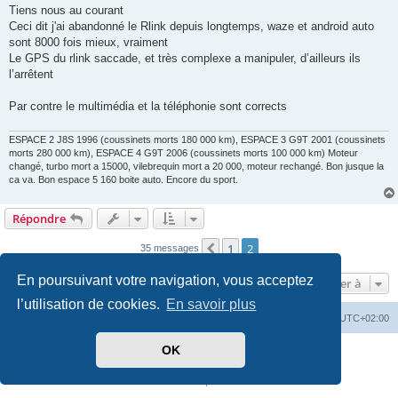
Tiens nous au courant
Ceci dit j'ai abandonné le Rlink depuis longtemps, waze et android auto
sont 8000 fois mieux, vraiment
Le GPS du rlink saccade, et très complexe a manipuler, d’ailleurs ils
l’arrêtent
Par contre le multimédia et la téléphonie sont corrects
ESPACE 2 J8S 1996 (coussinets morts 180 000 km), ESPACE 3 G9T 2001 (coussinets
morts 280 000 km), ESPACE 4 G9T 2006 (coussinets morts 100 000 km) Moteur
changé, turbo mort a 15000, vilebrequin mort a 20 000, moteur rechangé. Bon jusque la
ca va. Bon espace 5 160 boite auto. Encore du sport.
Répondre
1
2
Précédente
35 messages
En poursuivant votre navigation, vous acceptez
Aller à
l’utilisation de cookies.
En savoir plus
PassionEspaceClub
home
Heures au format
UTC+02:00
OK
Développé par
phpBB
® Forum Software © phpBB Limited
Traduit par
phpBB-fr.com
Confidentialité
|
Conditions