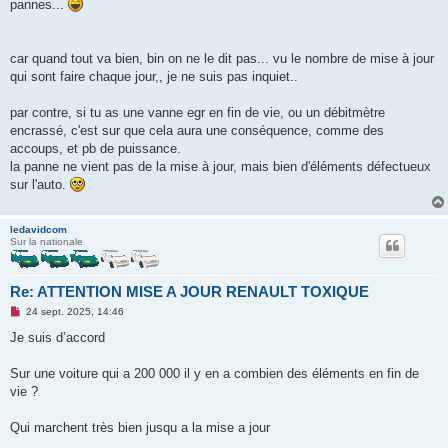
pannes...
a
g
e
n
o
car quand tout va bien, bin on ne le dit pas... vu le nombre de mise à jour
n
qui sont faire chaque jour,, je ne suis pas inquiet..
l
u
par contre, si tu as une vanne egr en fin de vie, ou un débitmètre
encrassé, c'est sur que cela aura une conséquence, comme des
accoups, et pb de puissance.
la panne ne vient pas de la mise à jour, mais bien d'éléments défectueux
sur l'auto.
ledavidcom
Sur la nationale
Re: ATTENTION MISE A JOUR RENAULT TOXIQUE
M
24 sept. 2025, 14:46
e
s
Je suis d’accord
s
a
g
Sur une voiture qui a 200 000 il y en a combien des éléments en fin de
e
vie ?
n
o
n
Qui marchent très bien jusqu a la mise a jour
l
u