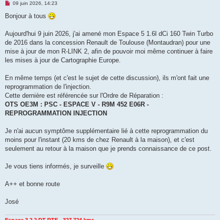
M
09 juin 2026, 14:23
e
s
Bonjour à tous
s
a
g
Aujourd'hui 9 juin 2026, j'ai amené mon Espace 5 1.6l dCi 160 Twin Turbo
e
de 2016 dans la concession Renault de Toulouse (Montaudran) pour une
n
o
mise à jour de mon R-LINK 2, afin de pouvoir moi même continuer à faire
n
les mises à jour de Cartographie Europe.
l
u
En même temps (et c'est le sujet de cette discussion), ils m'ont fait une
reprogrammation de l'injection.
Cette dernière est référencée sur l'Ordre de Réparation :
OTS OE3M : PSC - ESPACE V - R9M 452 E06R -
REPROGRAMMATION INJECTION
Je n'ai aucun symptôme supplémentaire lié à cette reprogrammation du
moins pour l'instant (20 kms de chez Renault à la maison), et c'est
seulement au retour à la maison que je prends connaissance de ce post.
Je vous tiens informés, je surveille
A++ et bonne route
José
Espace 3 2.2 DT RTE - 327.724 kms