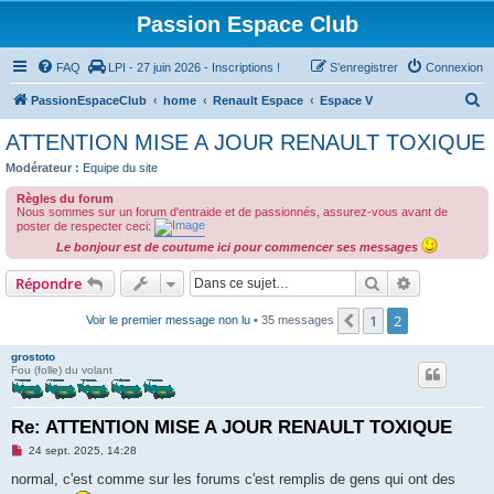
Passion Espace Club
FAQ
LPI - 27 juin 2026 - Inscriptions !
S’enregistrer
Connexion
R
PassionEspaceClub
home
Renault Espace
Espace V
e
ATTENTION MISE A JOUR RENAULT TOXIQUE
c
Modérateur :
Equipe du site
h
Règles du forum
e
Nous sommes sur un forum d'entraide et de passionnés, assurez-vous avant de
poster de respecter ceci:
r
Le bonjour est de coutume ici pour commencer ses messages
c
Rechercher
Recherche 
Répondre
h
e
1
2
Précédente
Voir le premier message non lu
• 35 messages
r
grostoto
Fou (folle) du volant
Re: ATTENTION MISE A JOUR RENAULT TOXIQUE
M
24 sept. 2025, 14:28
e
s
normal, c'est comme sur les forums c'est remplis de gens qui ont des
s