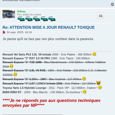
EAime
Fou (folle) du volant
Re: ATTENTION MISE A JOUR RENAULT TOXIQUE
M
24 sept. 2025, 16:19
e
s
Je pense qu'il ne faut pas non plus sombrer dans la paranoïa.
s
a
g
e
n
Renault Vel Satis Ph2 3.5L V6 Initiale
2006 - Gris Platine - 266 000km
o
Renault Espace "3" RXT 3.0 V6 PRV
1998 - Gris Titane - 160 000km
n
Renault Espace "1" TXE 1989
- Bleu Mandchourie - 245 000km - Offerte Téléthon
l
u
2019
Renault Espace "2" 2.8L V6 RXE
- 1991 - Gris Rafale - 216 000km C.G. Collection
12/2021
Renault Espace "2" 2.1Dtv - 1997
- Bleu Impérial - 124 000km
Renault Espace "4" 2.0T / 170CV Initiale 2005
- Gris Platine - 214 000km
Toyota Yaris 1.5 Hybride Lounge
- 2011 - Pack VIP - 112 000km. J'adore !
BMW R850 RT
- 2003 - Bleu Biarritz - 130 000km. Du bonheur !
****Je ne réponds pas aux questions techniques
envoyées par MP****
_______________________________________