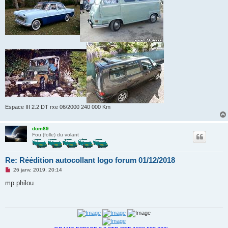
l
u
Espace III 2.2 DT rxe 06/2000 240 000 Km
dom89
Fou (folle) du volant
Re: Réédition autocollant logo forum 01/12/2018
M
26 janv. 2019, 20:14
e
s
mp philou
s
a
g
e
n
o
n