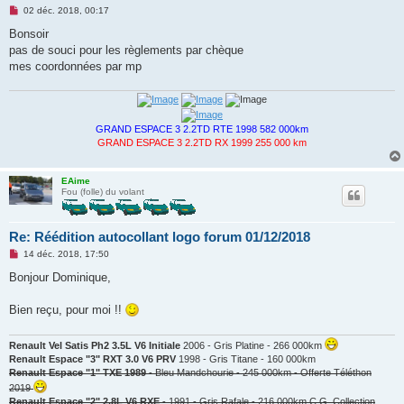
M
02 déc. 2018, 00:17
e
s
Bonsoir
s
pas de souci pour les règlements par chèque
a
g
mes coordonnées par mp
e
n
o
n
l
GRAND ESPACE 3 2.2TD RTE 1998 582 000km
u
GRAND ESPACE 3 2.2TD RX 1999 255 000 km
EAime
Fou (folle) du volant
Re: Réédition autocollant logo forum 01/12/2018
M
14 déc. 2018, 17:50
e
s
Bonjour Dominique,
s
a
g
Bien reçu, pour moi !!
e
n
o
Renault Vel Satis Ph2 3.5L V6 Initiale
2006 - Gris Platine - 266 000km
n
Renault Espace "3" RXT 3.0 V6 PRV
1998 - Gris Titane - 160 000km
l
Renault Espace "1" TXE 1989
- Bleu Mandchourie - 245 000km - Offerte Téléthon
u
2019
Renault Espace "2" 2.8L V6 RXE
- 1991 - Gris Rafale - 216 000km C.G. Collection