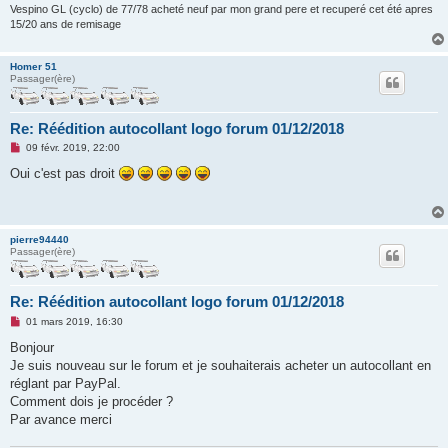
Vespino GL (cyclo) de 77/78 acheté neuf par mon grand pere et recuperé cet été apres
15/20 ans de remisage
Homer 51
Passager(ère)
Re: Réédition autocollant logo forum 01/12/2018
M
09 févr. 2019, 22:00
e
s
Oui c'est pas droit
s
a
g
e
n
pierre94440
o
Passager(ère)
n
l
u
Re: Réédition autocollant logo forum 01/12/2018
M
01 mars 2019, 16:30
e
s
Bonjour
s
Je suis nouveau sur le forum et je souhaiterais acheter un autocollant en
a
g
réglant par PayPal.
e
Comment dois je procéder ?
n
o
Par avance merci
n
l