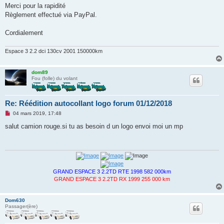
s
Merci pour la rapidité
s
Règlement effectué via PayPal.
a
g
e
Cordialement
n
o
n
Espace 3 2.2 dci 130cv 2001 150000km
l
u
dom89
Fou (folle) du volant
Re: Réédition autocollant logo forum 01/12/2018
M
04 mars 2019, 17:48
e
s
salut camion rouge.si tu as besoin d un logo envoi moi un mp
s
a
g
e
n
o
n
GRAND ESPACE 3 2.2TD RTE 1998 582 000km
l
GRAND ESPACE 3 2.2TD RX 1999 255 000 km
u
Dom630
Passager(ère)