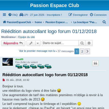
Passion Espace Club
FAQ
LPI - 27 juin 2026 - Inscriptions !
S’enregistrer
Connexion
R
PassionEspaceClub
home
Passion Espace Club
La boutique "Passion-Espace-Club"
e
Réédition autocollant logo forum 01/12/2018
c
Modérateur :
Equipe du site
h
Rechercher
Recherche 
Répondre
e
1
2
Suivante
Voir le premier message non lu
• 37 messages
r
c
dom89
Fou (folle) du volant
h
e
Réédition autocollant logo forum 01/12/2018
r
M
01 déc. 2018, 10:32
e
s
Bonjour à tous.
s
une réédition du logo viens d être faite
a
g
Une augmentation de tarif des matières premières m'oblige à revoir à la
e
hausse mes tarifs de 2013
n
o
Le tarif comprend toujours le timbrage et l expédition
n
pour le règlement, chèque ou PayPal ,en faisant "un envoi pour les amis
l