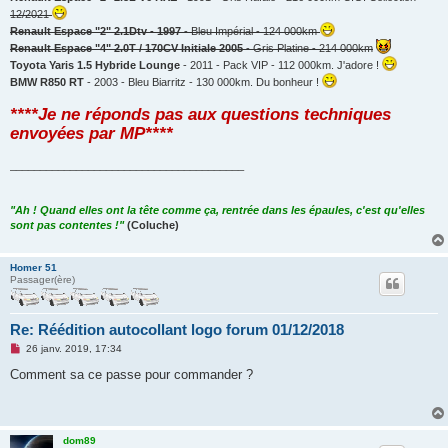
12/2021
Renault Espace "2" 2.1Dtv - 1997
- Bleu Impérial - 124 000km
Renault Espace "4" 2.0T / 170CV Initiale 2005
- Gris Platine - 214 000km
Toyota Yaris 1.5 Hybride Lounge
- 2011 - Pack VIP - 112 000km. J'adore !
BMW R850 RT
- 2003 - Bleu Biarritz - 130 000km. Du bonheur !
****Je ne réponds pas aux questions techniques
envoyées par MP****
_______________________________________
"Ah ! Quand elles ont la tête comme ça, rentrée dans les épaules, c'est qu'elles
sont pas contentes !"
(Coluche)
Homer 51
Passager(ère)
Re: Réédition autocollant logo forum 01/12/2018
M
26 janv. 2019, 17:34
e
s
Comment sa ce passe pour commander ?
s
a
g
e
n
dom89
o