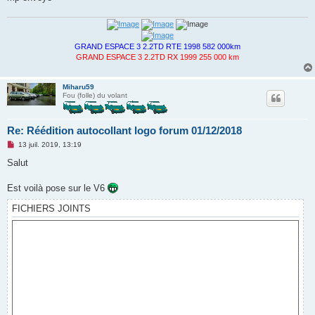
n
l
u
GRAND ESPACE 3 2.2TD RTE 1998 582 000km
GRAND ESPACE 3 2.2TD RX 1999 255 000 km
Miharu59
Fou (folle) du volant
Re: Réédition autocollant logo forum 01/12/2018
M
13 juil. 2019, 13:19
e
s
Salut
s
a
g
Est voilà pose sur le V6
e
n
FICHIERS JOINTS
o
n
l
u