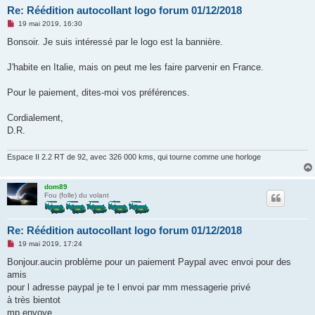
Re: Réédition autocollant logo forum 01/12/2018
M
19 mai 2019, 16:30
e
s
Bonsoir. Je suis intéressé par le logo est la bannière.
s
a
g
J'habite en Italie, mais on peut me les faire parvenir en France.
e
n
o
Pour le paiement, dites-moi vos préférences.
n
l
u
Cordialement,
D.R.
Espace II 2.2 RT de 92, avec 326 000 kms, qui tourne comme une horloge
dom89
Fou (folle) du volant
Re: Réédition autocollant logo forum 01/12/2018
M
19 mai 2019, 17:24
e
s
Bonjour.aucin problème pour un paiement Paypal avec envoi pour des
s
amis
a
g
pour l adresse paypal je te l envoi par mm messagerie privé
e
à très bientot
n
o
mp envoye