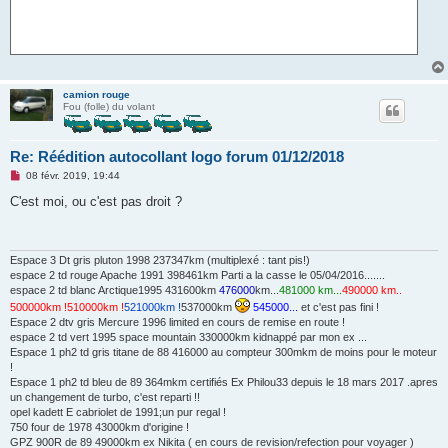
camion rouge
Fou (folle) du volant
Re: Réédition autocollant logo forum 01/12/2018
M
08 févr. 2019, 19:44
e
s
C'est moi, ou c'est pas droit ?
s
a
g
e
n
Espace 3 Dt gris pluton 1998 237347km (multiplexé : tant pis!)
o
espace 2 td rouge Apache 1991 398461km Parti a la casse le 05/04/2016.......
n
espace 2 td blanc Arctique1995 431600km
476000
km...
481000 km...
490000 km..
l
500000km !
510000km !
521000km !
537000km
545000...
et c'est pas fini !
u
Espace 2 dtv gris Mercure 1996 limited en cours de remise en route !
espace 2 td vert 1995 space mountain 330000km kidnappé par mon ex ...
Espace 1 ph2 td gris titane de 88 416000 au compteur 300mkm de moins pour le moteur
!
Espace 1 ph2 td bleu de 89 364mkm certifiés Ex Philou33 depuis le 18 mars 2017 .apres
un changement de turbo, c'est reparti !!
opel kadett E cabriolet de 1991;un pur regal !
750 four de 1978 43000km d'origine !
GPZ 900R de 89 49000km ex Nikita ( en cours de revision/refection pour voyager )