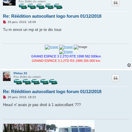
Fou (folle) du volant
n
l
u
Re: Réédition autocollant logo forum 01/12/2018
M
26 janv. 2019, 18:09
e
s
Tu m envoi un mp et je te dis tous
s
a
g
e
n
o
n
GRAND ESPACE 3 2.2TD RTE 1998 582 000km
l
GRAND ESPACE 3 2.2TD RX 1999 255 000 km
u
Philou 33
Fou (folle) du volant
Re: Réédition autocollant logo forum 01/12/2018
M
26 janv. 2019, 18:23
e
s
Heuu! n' avais je pas droit à 1 autocollant ???
s
a
g
e
n
o
n