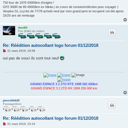
750 four de 1978 43000km d'origine !
GPZ 900R de 89 49000km ex Nikita ( en cours de revision/refection pour voyager )
Vespino GL (cyclo) de 77/78 acheté neuf par mon grand pere et recuperé cet été apres
15/20 ans de remisage
dom89
Fou (folle) du volant
Re: Réédition autocollant logo forum 01/12/2018
M
01 mars 2019, 19:58
e
s
oui pas de souci ils sont tout neuf
s
a
g
e
n
o
n
GRAND ESPACE 3 2.2TD RTE 1998 582 000km
l
GRAND ESPACE 3 2.2TD RX 1999 255 000 km
u
pierre94440
Passager(ère)
Re: Réédition autocollant logo forum 01/12/2018
M
01 mars 2019, 23:19
e