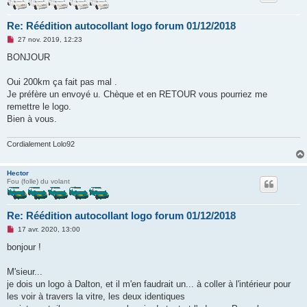
Re: Réédition autocollant logo forum 01/12/2018
M
27 nov. 2019, 12:23
e
s
BONJOUR
s
a
g
Oui 200km ça fait pas mal .
e
Je préfère un envoyé u. Chèque et en RETOUR vous pourriez me
n
o
remettre le logo.
n
Bien à vous.
l
u
Cordialement Lolo92
Hector
Fou (folle) du volant
Re: Réédition autocollant logo forum 01/12/2018
M
17 avr. 2020, 13:00
e
s
bonjour !
s
a
g
M'sieur...
e
je dois un logo à Dalton, et il m'en faudrait un... à coller à l'intérieur pour
n
o
les voir à travers la vitre, les deux identiques
n