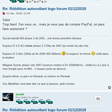
Re: Réédition autocollant logo forum 01/12/2018
M
01 déc. 2018, 21:05
e
s
Salut
s
Trop bien! J'en veux un , mais je veux pas de compte PayPal, on peut
a
g
faire autrement ?
e
n
o
Suzuki bandit 600 phase 2 de 2001 , une bonne première bécane
n
l
Espace IV 2.0 dCi Initiale phase 2 173hp de 2007 qui rends fou des fois
u
Espace IV 2.0dci 150hp de fin 2006 450 000kms
et toujours en forme
cédé dans
la douleur
Mégane Scenic phase 1de 1997 essence moteur k7m 320000kms , cédée il y a 2 ans à
mon frangin pour m'offrir... L'espace juste au dessus.
Quand même, tu pars en Renault, tu rentres en Renault.
Oui, BitedKien veut bien dire ce que tu penses, petit cochon
dom89
Fou (folle) du volant
Re: Réédition autocollant logo forum 01/12/2018