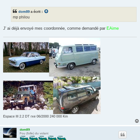
e
s
s
dom89
a écrit :
a
g
mp philou
e
n
o
J' ai déjà envoyé mes coordonnée, comme demandé par
EAime
n
l
u
Espace III 2.2 DT rxe 06/2000 240 000 Km
dom89
Fou (folle) du volant