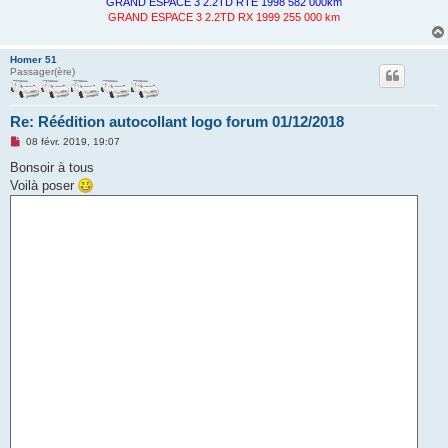
GRAND ESPACE 3 2.2TD RTE 1998 582 000km
l
GRAND ESPACE 3 2.2TD RX 1999 255 000 km
u
Homer 51
Passager(ère)
Re: Réédition autocollant logo forum 01/12/2018
M
08 févr. 2019, 19:07
e
s
Bonsoir à tous
s
Voilà poser
a
g
e
n
o
n
l
u