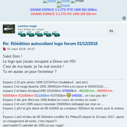
GRAND ESPACE 3 2.2TD RTE 1998 582 000km
GRAND ESPACE 3 2.2TD RX 1999 255 000 km
camion rouge
Fou (folle) du volant
Re: Réédition autocollant logo forum 01/12/2018
M
01 mars 2019, 19:57
e
s
Salut Dom !
s
Le logo que j'avais recuperé a Dreux est HS!
a
g
C'est de ma faute: je l'ai mal stocké !
e
Tu en aurais un pour l'exterieur ?
n
o
n
Espace 3 Dt gris pluton 1998 237347km (multiplexé : tant pis!)
l
u
espace 2 td rouge Apache 1991 398461km Parti a la casse le 05/04/2016.......
espace 2 td blanc Arctique1995 431600km
476000
km...
481000 km...
490000 km..
500000km !
510000km !
521000km !
537000km
545000...
et c'est pas fini !
Espace 2 dtv gris Mercure 1996 limited en cours de remise en route !
espace 2 td vert 1995 space mountain 330000km kidnappé par mon ex ...
Espace 1 ph2 td gris titane de 88 416000 au compteur 300mkm de moins pour le moteur
!
Espace 1 ph2 td bleu de 89 364mkm certifiés Ex Philou33 depuis le 18 mars 2017 .apres
un changement de turbo, c'est reparti !!
opel kadett E cabriolet de 1991;un pur regal !