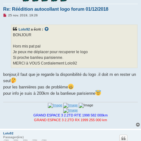
Re: Réédition autocollant logo forum 01/12/2018
M
25 nov. 2019, 19:26
e
s
s
Lolo92
a écrit :
a
g
BONJOUR
e
n
o
Hors mis pat pal
n
Je peux me déplacer pour recuperer le logo
l
u
Si proche banlieu parisienne.
MERCI à VOUS Cordialement Lolo92
bonjour,il faut que je regarde la disponibilité du logo .il doit m en rester un
seul
pour les bannières pas de problème
pour info je suis à 200km de la banlieue parisienne
GRAND ESPACE 3 2.2TD RTE 1998 582 000km
GRAND ESPACE 3 2.2TD RX 1999 255 000 km
Lolo92
Passager(ère)