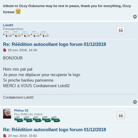
tribute to Ozzy Osbourne may he rest in peace, thank you for everything, Ozzy
forever
Lolo92
Passager(ère)
Re: Réédition autocollant logo forum 01/12/2018
M
25 nov. 2019, 14:19
e
s
BONJOUR
s
a
g
Hors mis pat pal
e
Je peux me déplacer pour recuperer le logo
n
o
Si proche banlieu parisienne.
n
MERCI à VOUS Cordialement Lolo92
l
u
Cordialement Lolo92
Philou 33
Fou (folle) du volant
Re: Réédition autocollant logo forum 01/12/2018
M
25 nov. 2019, 15:02