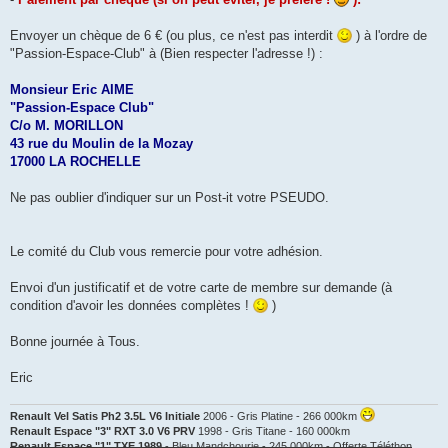
Envoyer un chèque de 6 € (ou plus, ce n'est pas interdit
) à l'ordre de
"Passion-Espace-Club" à (Bien respecter l'adresse !) :
Monsieur Eric AIME
"Passion-Espace Club"
C/o M. MORILLON
43 rue du Moulin de la Mozay
17000 LA ROCHELLE
Ne pas oublier d'indiquer sur un Post-it votre PSEUDO.
Le comité du Club vous remercie pour votre adhésion.
Envoi d'un justificatif et de votre carte de membre sur demande (à
condition d'avoir les données complètes !
)
Bonne journée à Tous.
Eric
Renault Vel Satis Ph2 3.5L V6 Initiale
2006 - Gris Platine - 266 000km
Renault Espace "3" RXT 3.0 V6 PRV
1998 - Gris Titane - 160 000km
Renault Espace "1" TXE 1989
- Bleu Mandchourie - 245 000km - Offerte Téléthon