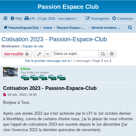
Passion Espace Club
FAQ
LPI - 27 juin 2026 - Inscriptions !
S’enregistrer
Connexion
R
PassionEspaceClub
home
Passion Espace Club
Devenir membre du Club
e
Cotisation 2023 - Passion-Espace-Club
c
Modérateur :
Equipe du site
h
Rechercher
Recherche 
Verrouillé
e
Voir le premier message non lu
• 1 message • Page
1
sur
1
r
EAime
c
Fou (folle) du volant
h
e
Cotisation 2023 - Passion-Espace-Club
r
M
04 déc. 2022, 19:30
e
s
Bonjour à Tous,
s
a
g
Après une année 2022 qui s'est achevée par le LPI le 1er octobre dernier
e
à Monthléry, connu de certains d'entre nous, j'ai le plaisir de vous informer
n
o
que l'appel de cotisations 2023 est ouverte depuis le 1er décembre (j'ai
n
clos l'exercice 2022 la dernière quinzaine de novembre).
l
u