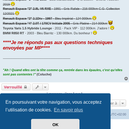
2019
Renault Espace "2" 2.8L V6 RXE
- 1991 - Gris Rafale - 216 000km C.G. Collection
12/2021
Renault Espace "2" 2.1Dtv - 1997
- Bleu Impérial - 124 000km
Renault Espace "4" 2.0T / 170CV Initiale 2005
- Gris Platine - 214 000km
Toyota Yaris 1.5 Hybride Lounge
- 2011 - Pack VIP - 112 000km. J'adore !
BMW R850 RT
- 2003 - Bleu Biarritz - 130 000km. Du bonheur !
****Je ne réponds pas aux questions techniques
envoyées par MP****
_______________________________________
"Ah ! Quand elles ont la tête comme ça, rentrée dans les épaules, c'est qu'elles
sont pas contentes !"
(Coluche)
Verrouillé
1 message • Page
1
sur
1
En poursuivant votre navigation, vous acceptez
Aller à
l’utilisation de cookies.
En savoir plus
PassionEspaceClub
home
Heures au format
UTC+02:00
OK
Développé par
phpBB
® Forum Software © phpBB Limited