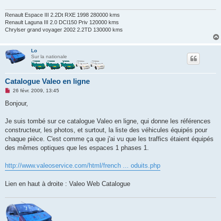
Renault Espace III 2.2Dt RXE 1998 280000 kms
Renault Laguna III 2.0 DCI150 Priv 120000 kms
Chrylser grand voyager 2002 2.2TD 130000 kms
Lo
Sur la nationale
Catalogue Valeo en ligne
M
26 févr. 2009, 13:45
e
s
Bonjour,
s
a
g
Je suis tombé sur ce catalogue Valeo en ligne, qui donne les références
e
constructeur, les photos, et surtout, la liste des véhicules équipés pour
n
o
chaque pièce. C'est comme ça que j'ai vu que les traffics étaient équipés
n
des mêmes optiques que les espaces 1 phases 1.
l
u
http://www.valeoservice.com/html/french ... oduits.php
Lien en haut à droite : Valeo Web Catalogue