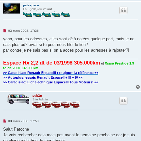
patespace
Fou (folle) du volant
M
03 mars 2008, 17:36
e
s
yann, pour les adresses, elles sont déjà notées quelque part, mais je ne
s
sais plus où? orval si tu peut nous filer le lien?
a
g
par contre je ne sais pas si on a acces pour les adresses à rajouter?!
e
n
o
Espace Rx 2,2 dt de 03/1998 305.000km
et
Xsara Prestige 1,9
n
td de 2000 137.000km
l
u
>> Caradisiac: Renault EspaceIII : toujours la référence <<
>> Autoplus: essais Renault EspaceII + III + IV <<
>> Caradisiac: Fiche echnique EspaceIII Tous Moteurs! <<
pub2n
Site Admin
M
03 mars 2008, 17:53
e
s
Salut Patoche
s
Je vais rechercher cela mais pas avant le semaine prochaine car je suis
a
g
en pleine rédaction de mes theses.