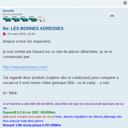
lelion93
Sur l'autoroute
Re: LES BONNES ADRESSES
M
03 mars 2009, 16:00
e
s
bonjour a tous les espaciens,
s
a
g
je suis tombé par hasard sur ce site de pièces détachées, je ne le
e
connaissais pas .
n
o
n
http://www.pieceseco.com/
l
u
J'ai regardé deux produits (capteur abs et catalyseur) pour comparer a
oscaro et il sont moins chére (presque 60â‚¬ su le cata)... a voir.
A+ Wink
si un homme a une idée de lui même, peut-être sûr que ce sera la seule qu'il aura de sa
vie.
EspaceIII 2.2 dt rxe 1997, 181000km
,
déjà posé compte tour,radar de recul
reste, alarme,régulateur de vitesse,allumage des
feux auto,kit main libre parrot
Renault 1.9D storia phase II 237.000Km