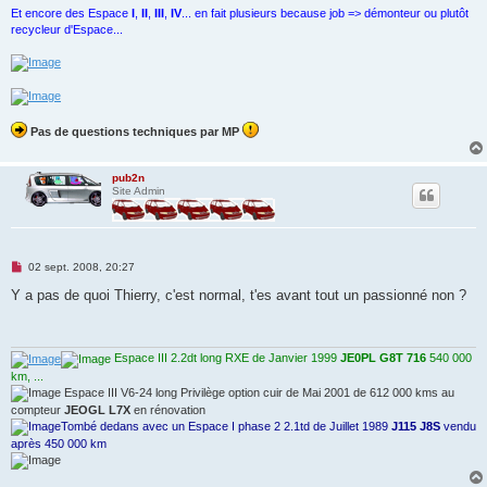
Et encore des Espace
I
,
II
,
III
,
IV
... en fait plusieurs because job => démonteur ou plutôt
recycleur d'Espace...
Pas de questions techniques par MP
pub2n
Site Admin
M
02 sept. 2008, 20:27
e
s
Y a pas de quoi Thierry, c'est normal, t'es avant tout un passionné non ?
s
a
g
e
n
Espace III 2.2dt long RXE de Janvier 1999
JE0PL G8T 716
540 000
o
km, ...
n
Espace III V6-24 long Privilège option cuir de Mai 2001 de 612 000 kms au
l
compteur
JEOGL L7X
en rénovation
u
Tombé dedans avec un Espace I phase 2 2.1td de Juillet 1989
J115 J8S
vendu
après 450 000 km