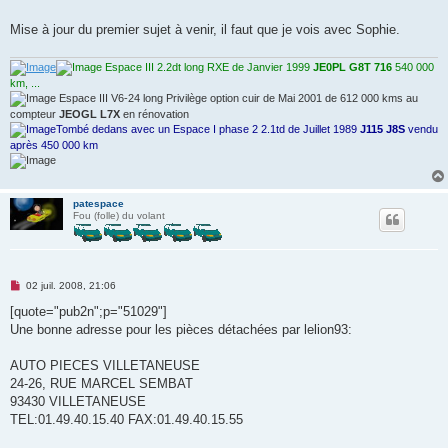
u
Mise à jour du premier sujet à venir, il faut que je vois avec Sophie.
Espace III 2.2dt long RXE de Janvier 1999
JE0PL G8T 716
540 000
km, ...
Espace III V6-24 long Privilège option cuir de Mai 2001 de 612 000 kms au
compteur
JEOGL L7X
en rénovation
Tombé dedans avec un Espace I phase 2 2.1td de Juillet 1989
J115 J8S
vendu
après 450 000 km
patespace
Fou (folle) du volant
M
02 juil. 2008, 21:06
e
s
[quote="pub2n";p="51029"]
s
Une bonne adresse pour les pièces détachées par lelion93:
a
g
e
AUTO PIECES VILLETANEUSE
n
o
24-26, RUE MARCEL SEMBAT
n
93430 VILLETANEUSE
l
u
TEL:01.49.40.15.40 FAX:01.49.40.15.55