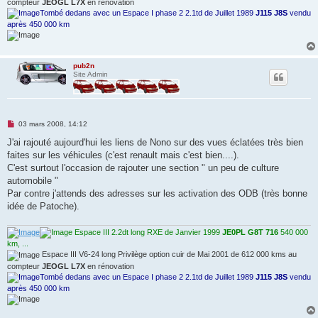
compteur
JEOGL L7X
en rénovation
Tombé dedans avec un Espace I phase 2 2.1td de Juillet 1989
J115 J8S
vendu
après 450 000 km
pub2n
Site Admin
M
03 mars 2008, 14:12
e
s
J'ai rajouté aujourd'hui les liens de Nono sur des vues éclatées très bien
s
faites sur les véhicules (c'est renault mais c'est bien....).
a
g
C'est surtout l'occasion de rajouter une section " un peu de culture
e
automobile "
n
o
Par contre j'attends des adresses sur les activation des ODB (très bonne
n
idée de Patoche).
l
u
Espace III 2.2dt long RXE de Janvier 1999
JE0PL G8T 716
540 000
km, ...
Espace III V6-24 long Privilège option cuir de Mai 2001 de 612 000 kms au
compteur
JEOGL L7X
en rénovation
Tombé dedans avec un Espace I phase 2 2.1td de Juillet 1989
J115 J8S
vendu
après 450 000 km