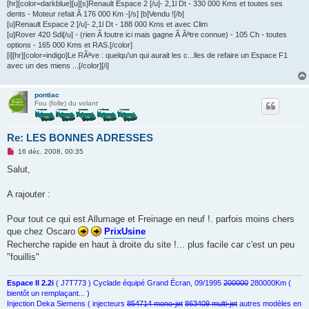
[hr][color=darkblue][u][s]Renault Espace 2 [/u]- 2,1l Dt - 330 000 Kms et toutes ses
dents - Moteur refait Ã 176 000 Km -[/s] [b]Vendu ![/b]
[u]Renault Espace 2 [/u]- 2,1l Dt - 188 000 Kms et avec Clim
[u]Rover 420 Sdi[/u] - (rien Ã foutre ici mais gagne Ã Ãªtre connue) - 105 Ch - toutes
options - 165 000 Kms et RAS.[/color]
[i][hr][color=indigo]Le RÃªve : quelqu'un qui aurait les c...lles de refaire un Espace F1
avec un des miens ...[/color][/i]
pontiac
Fou (folle) du volant
Re: LES BONNES ADRESSES
M
16 déc. 2008, 00:35
e
s
Salut,
s
a
g
A rajouter :
e
n
o
Pour tout ce qui est Allumage et Freinage en neuf !. parfois moins chers
n
que chez Oscaro
PrixUsine
l
u
Recherche rapide en haut à droite du site !... plus facile car c'est un peu
"fouillis"
Espace II 2.2i
( J7T773 ) Cyclade équipé Grand Écran, 09/1995
200000
280000Km (
bientôt un remplaçant... )
Injection Deka Siemens ( injecteurs
854714 mono-jet
863409 multi-jet
autres modèles en