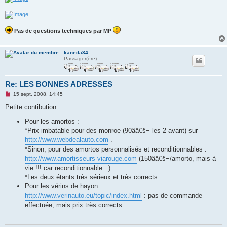
Pas de questions techniques par MP
kaneda34
Passager(ère)
Re: LES BONNES ADRESSES
M
15 sept. 2008, 14:45
e
s
Petite contibution :
s
a
Pour les amortos :
g
*Prix imbatable pour des monroe (90ââ€š¬ les 2 avant) sur
e
n
http://www.webdealauto.com
.
o
n
*Sinon, pour des amortos personnalisés et reconditionnables :
l
http://www.amortisseurs-viarouge.com
(150ââ€š¬/amorto, mais à
u
vie !!! car reconditionnable...)
*Les deux étants très sérieux et très corrects.
Pour les vérins de hayon :
http://www.verinauto.eu/topic/index.html
: pas de commande
effectuée, mais prix très corrects.