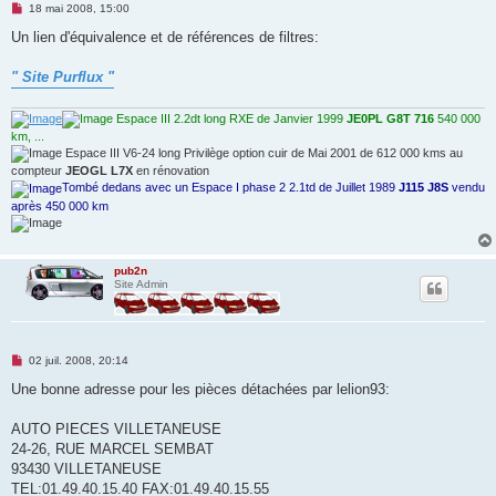
M
18 mai 2008, 15:00
e
s
Un lien d'équivalence et de références de filtres:
s
a
g
" Site Purflux "
e
n
o
Espace III 2.2dt long RXE de Janvier 1999
JE0PL G8T 716
540 000
n
km, ...
l
Espace III V6-24 long Privilège option cuir de Mai 2001 de 612 000 kms au
u
compteur
JEOGL L7X
en rénovation
Tombé dedans avec un Espace I phase 2 2.1td de Juillet 1989
J115 J8S
vendu
après 450 000 km
pub2n
Site Admin
M
02 juil. 2008, 20:14
e
s
Une bonne adresse pour les pièces détachées par lelion93:
s
a
g
AUTO PIECES VILLETANEUSE
e
24-26, RUE MARCEL SEMBAT
n
o
93430 VILLETANEUSE
n
TEL:01.49.40.15.40 FAX:01.49.40.15.55
l