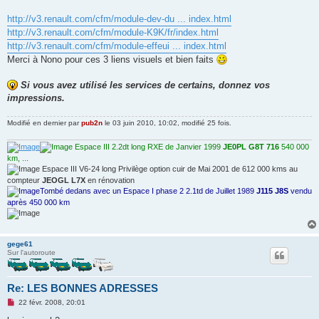
http://v3.renault.com/cfm/module-dev-du ... index.html
http://v3.renault.com/cfm/module-K9K/fr/index.html
http://v3.renault.com/cfm/module-effeui ... index.html
Merci à Nono pour ces 3 liens visuels et bien faits
Si vous avez utilisé les services de certains, donnez vos
impressions.
Modifié en dernier par
pub2n
le 03 juin 2010, 10:02, modifié 25 fois.
Espace III 2.2dt long RXE de Janvier 1999
JE0PL G8T 716
540 000
km, ...
Espace III V6-24 long Privilège option cuir de Mai 2001 de 612 000 kms au
compteur
JEOGL L7X
en rénovation
Tombé dedans avec un Espace I phase 2 2.1td de Juillet 1989
J115 J8S
vendu
après 450 000 km
gege61
Sur l'autoroute
Re: LES BONNES ADRESSES
M
22 févr. 2008, 20:01
e
s