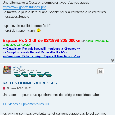
s
Une alternative à Oscaro, a comparer avec d'autres aussi.
a
g
http://www.goflex.fr/index.php
e
Je mettrai à jour la liste quand Sophie nous autoriseras à ré éditer les
n
o
messages.[/quote]
n
l
u
oups j'avais oublié le coup "edit"!
merci du rappel, yann!
Espace Rx 2,2 dt de 03/1998 305.000km
et
Xsara Prestige 1,9
td de 2000 137.000km
>> Caradisiac: Renault EspaceIII : toujours la référence <<
>> Autoplus: essais Renault EspaceII + III + IV <<
>> Caradisiac: Fiche echnique EspaceIII Tous Moteurs! <<
oliv_77
Fou (folle) du volant
Re: LES BONNES ADRESSES
M
29 mars 2008, 10:31
e
s
Une adresse pour ceux qui cherchent des siéges supplémentaires :
s
a
g
>> Sieges Supplementaires <<
e
n
o
les prix ne sont pas exorbutants, et ça n'encourage pas le vol comme