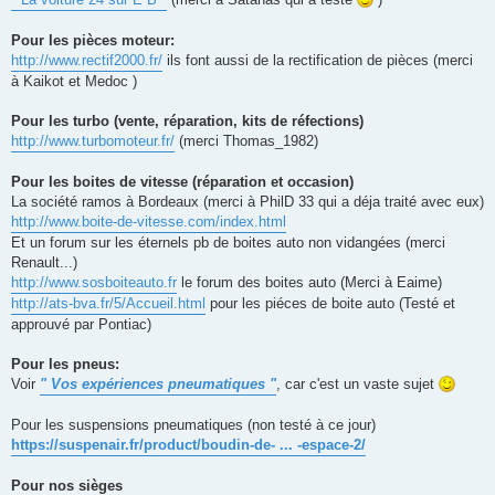
Pour les pièces moteur:
http://www.rectif2000.fr/
ils font aussi de la rectification de pièces (merci
à Kaikot et Medoc )
Pour les turbo (vente, réparation, kits de réfections)
http://www.turbomoteur.fr/
(merci Thomas_1982)
Pour les boites de vitesse (réparation et occasion)
La société ramos à Bordeaux (merci à PhilD 33 qui a déja traité avec eux)
http://www.boite-de-vitesse.com/index.html
Et un forum sur les éternels pb de boites auto non vidangées (merci
Renault...)
http://www.sosboiteauto.fr
le forum des boites auto (Merci à Eaime)
http://ats-bva.fr/5/Accueil.html
pour les piéces de boite auto (Testé et
approuvé par Pontiac)
Pour les pneus:
Voir
" Vos expériences pneumatiques "
, car c'est un vaste sujet
Pour les suspensions pneumatiques (non testé à ce jour)
https://suspenair.fr/product/boudin-de- ... -espace-2/
Pour nos sièges