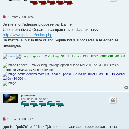
M
21 mars 2008, 18:40
e
s
Je mets ici l'adresse proposée par Eaime
s
Une alternative à Oscaro, a comparer avec d'autres aussi.
a
g
http://www.goflex.fr/index.php
e
Je mettrai à jour la liste quand Sophie nous autoriseras à ré éditer les
n
o
messages.
n
l
u
Espace III 2.2dt long RXE de Janvier 1999
JE0PL G8T 716
540 000
km, ...
Espace III V6-24 long Privilège option cuir de Mai 2001 de 612 000 kms au
compteur
JEOGL L7X
en rénovation
Tombé dedans avec un Espace I phase 2 2.1td de Juillet 1989
J115 J8S
vendu
après 450 000 km
patespace
Fou (folle) du volant
M
21 mars 2008, 21:15
e
s
[quote="pub2n";p="41580"]Je mets ici l'adresse proposée par Eaime