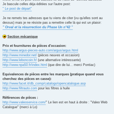
s
Je bascule celles déja éditées sur l'autre post:
a
g
" Le post de départ"
e
n
o
Je ne remets tes adresses que tu viens de citer (vu qu'elles sont au
n
dessus) mais je ne résiste pas a remettre celle là qui est un plaisir:
l
u
" Orval et la résurrection du Phase Un n°42 "
Section mécanique
Prix et fournitures de pièces d'occasion:
http://www.argus-pieces-auto.com/argus/argus.html
http://www.minedor.net/
(pièces neuves et occasion)
http://www.leboncoin.fr/
(une alternative intéressante)
http://www.npa50.fr/index.html
(que dire de lui... merci Pontiac)
Equivalences de pièces entre les marques (pratique quand vous
cherchez des pièces en casse):
http://www.facet.it/db_comp/catalogo/opencatalogue.asp
http://www.filtrauto.com
pour les filtres à huile
Références de pièces :
http://www.valeoservice.com/
" Le lien est en haut à droite : "Valeo Web
Catalogue" (merci à Lo)