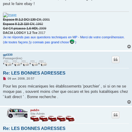
n
peut le faire ebay !
l
u
Espace III 2.2 DCI 130 CV
, 2001
Espace II 2.2i 110 CV
, 1992
Gd C4 picasso 1.6 HDI
, 2009
DACIA LODGY 1.2 Tce
2017
Je ne réponds pas aux questions techniques en MP - Merci de votre compréhension.
(de toutes façons j'y connais pas grand chose
)
gpl330
Passager(ère)
Re: LES BONNES ADRESSES
M
09 avr. 2008, 20:57
e
s
Pour les pces mécaniques les établissements 'pourchier' , si si on ne se
s
moque pas , souvent moins cher que oscaro et les pots katalitiques chez
a
g
' katt direct ' . Bonne recherche .
e
n
o
n
pub2n
l
Site Admin
u
Re: LES BONNES ADRESSES