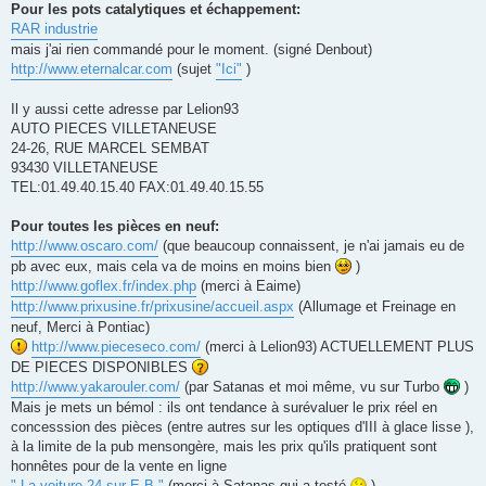
Pour les pots catalytiques et échappement:
RAR industrie
mais j'ai rien commandé pour le moment. (signé Denbout)
http://www.eternalcar.com
(sujet
"Ici"
)
Il y aussi cette adresse par Lelion93
AUTO PIECES VILLETANEUSE
24-26, RUE MARCEL SEMBAT
93430 VILLETANEUSE
TEL:01.49.40.15.40 FAX:01.49.40.15.55
Pour toutes les pièces en neuf:
http://www.oscaro.com/
(que beaucoup connaissent, je n'ai jamais eu de
pb avec eux, mais cela va de moins en moins bien
)
http://www.goflex.fr/index.php
(merci à Eaime)
http://www.prixusine.fr/prixusine/accueil.aspx
(Allumage et Freinage en
neuf, Merci à Pontiac)
http://www.pieceseco.com/
(merci à Lelion93) ACTUELLEMENT PLUS
DE PIECES DISPONIBLES
http://www.yakarouler.com/
(par Satanas et moi même, vu sur Turbo
)
Mais je mets un bémol : ils ont tendance à surévaluer le prix réel en
concesssion des pièces (entre autres sur les optiques d'III à glace lisse ),
à la limite de la pub mensongère, mais les prix qu'ils pratiquent sont
honnêtes pour de la vente en ligne
" La voiture 24 sur E B "
(merci à Satanas qui a testé
)