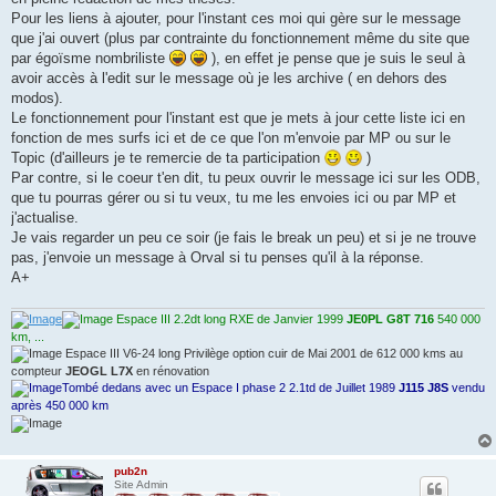
e
Pour les liens à ajouter, pour l'instant ces moi qui gère sur le message
n
o
que j'ai ouvert (plus par contrainte du fonctionnement même du site que
n
par égoïsme nombriliste
), en effet je pense que je suis le seul à
l
u
avoir accès à l'edit sur le message où je les archive ( en dehors des
modos).
Le fonctionnement pour l'instant est que je mets à jour cette liste ici en
fonction de mes surfs ici et de ce que l'on m'envoie par MP ou sur le
Topic (d'ailleurs je te remercie de ta participation
)
Par contre, si le coeur t'en dit, tu peux ouvrir le message ici sur les ODB,
que tu pourras gérer ou si tu veux, tu me les envoies ici ou par MP et
j'actualise.
Je vais regarder un peu ce soir (je fais le break un peu) et si je ne trouve
pas, j'envoie un message à Orval si tu penses qu'il à la réponse.
A+
Espace III 2.2dt long RXE de Janvier 1999
JE0PL G8T 716
540 000
km, ...
Espace III V6-24 long Privilège option cuir de Mai 2001 de 612 000 kms au
compteur
JEOGL L7X
en rénovation
Tombé dedans avec un Espace I phase 2 2.1td de Juillet 1989
J115 J8S
vendu
après 450 000 km
pub2n
Site Admin