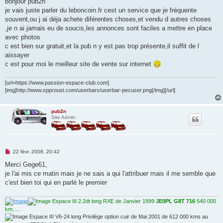
bonjour pub2n
s
je vais juste parler du leboncoin.fr cest un service que je fréquente
a
g
souvent,ou j ai déja achete diférentes choses,et vendu d autres choses
e
,je n ai jamais eu de soucis,les annonces sont faciles a mettre en place
n
o
avec photos
n
c est bien sur gratuit,et la pub n y est pas trop présente,il suffit de l
l
u
aissayer
c est pour moi le meilleur site de vente sur internet
[url=https://www.passion-espace-club.com]
[img]http://www.spproust.com/userbars/userbar-pecuser.png[/img][/url]
pub2n
Site Admin
M
22 févr. 2008, 20:42
e
s
Merci Gege61,
s
je l'ai mis ce matin mais je ne sais a qui l'attribuer mais il me semble que
a
g
c'est bien toi qui en parlé le premier
e
n
o
Espace III 2.2dt long RXE de Janvier 1999
JE0PL G8T 716
540 000
n
km, ...
l
Espace III V6-24 long Privilège option cuir de Mai 2001 de 612 000 kms au
u