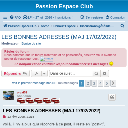
Passion Espace Club
FAQ
LPI - 27 juin 2026 - Inscriptions !
S’enregistrer
Connexion
R
PassionEspaceClub
home
Renault Espace
Discussions générales sur le Renault Espace
e
LES BONNES ADRESSES (MAJ 17/02/2022)
c
Modérateur :
Equipe du site
h
Règles du forum
e
Nous sommes sur un forum d'entraide et de passionnés, assurez-vous avant de
poster de respecter ceci:
r
Le bonjour est de coutume ici pour commencer ses messages
c
Rechercher
Recherche 
Répondre
h
e
1
2
3
4
5
Suiva
Voir le premier message non lu
• 108 messages
r
orval56
Site Admin
LES BONNES ADRESSES (MAJ 17/02/2022)
M
13 févr. 2008, 21:15
e
s
voilà, il n'y a plus qu'à répondre à ce post, il reste en "post-it".
s