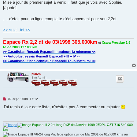
Mise à jour du premier sujet à venir, il faut que je vois avec Sophie.
[/quote]
.... c'etait pour sa ligne complette d'échappement pour son 2,2dt
>> sujet: ici <<
Espace Rx 2,2 dt de 03/1998 305.000km
et
Xsara Prestige 1,9
td de 2000 137.000km
>> Caradisiac: Renault EspaceIII : toujours la référence <<
>> Autoplus: essais Renault EspaceII + III + IV <<
>> Caradisiac: Fiche echnique EspaceIII Tous Moteurs! <<
pub2n
Site Admin
M
02 sept. 2008, 17:12
e
s
J'ai remis à jour cette liste, n'hésitez pas à commenter ou rajouter
s
a
g
e
n
Espace III 2.2dt long RXE de Janvier 1999
JE0PL G8T 716
540 000
o
km, ...
n
Espace III V6-24 long Privilège option cuir de Mai 2001 de 612 000 kms au
l