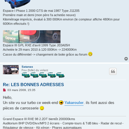
Espace I Phase 1 2000 GTS de mai 1987 Type J11205
Première main et demi (mon père l'a achetée neuve)
Kilométrage imprécis, évalué à 300 000Km environ (le compteur affiche 480Km pour
600Km effectués !)
Espace III GPL RXE d'avril 1999 Type JE0A05H
Achetée le 29 mars 2010 à 120 000Km -> 224000Km
Casse du différentiel -> changement de boite grâce au forum
Satanas
Fou (folle) du volant
Re: LES BONNES ADRESSES
M
03 mars 2009, 15:35
e
s
Hello,
s
Un site vu sur turbo ce week-end
Yakarouler
. ils font aussi des
a
g
pièces de carrosserie
e
n
o
Grand Espace III RXE 98 2.2DT bientôt 200000kms
n
Auditorium 8HP DVD/Divx/MP3 2 écrans - Compte-tours & TdB bleu - Radar de recul -
l
Régulateur de vitesse - Kit xénon - Phares automatiques
u