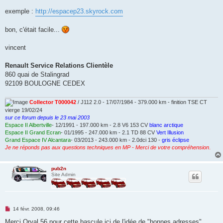
a
g
exemple :
http://espacep23.skyrock.com
e
n
o
bon, c'était facile...
n
l
u
vincent
Renault Service Relations Clientèle
860 quai de Stalingrad
92109 BOULOGNE CEDEX
Collector T000042
/ J112 2.0 - 17/07/1984 - 379.000 km - finition TSE CT
vierge 19/02/24
sur ce forum depuis le 23 mai 2003
Espace II Albertville
- 12/1991 - 197.000 km - 2.8 V6 153 CV
blanc arctique
Espace II Grand Ecran
- 01/1995 - 247.000 km - 2.1 TD 88 CV
Vert Illusion
Grand Espace IV Alcantara
- 03/2013 - 243.000 km - 2.0dci 130 -
gris éclipse
Je ne réponds pas aux questions techniques en MP - Merci de votre compréhension
.
pub2n
Site Admin
M
14 févr. 2008, 09:46
e
s
Merci Orval 56 pour cette bascule ici de l'idée de "bonnes adresses"