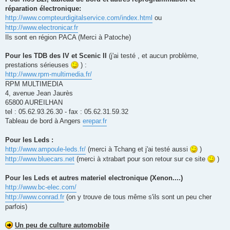
réparation électronique:
http://www.compteurdigitalservice.com/index.html
ou
http://www.electronicar.fr
Ils sont en région PACA (Merci à Patoche)
Pour les TDB des IV et Scenic II
(j'ai testé , et aucun problème,
prestations sérieuses
) :
http://www.rpm-multimedia.fr/
RPM MULTIMEDIA
4, avenue Jean Jaurès
65800 AUREILHAN
tel : 05.62.93.26.30 - fax : 05.62.31.59.32
Tableau de bord à Angers
erepar.fr
Pour les Leds :
http://www.ampoule-leds.fr/
(merci à Tchang et j'ai testé aussi
)
http://www.bluecars.net
(merci à xtrabart pour son retour sur ce site
)
Pour les Leds et autres materiel electronique (Xenon....)
http://www.bc-elec.com/
http://www.conrad.fr
(on y trouve de tous même s'ils sont un peu cher
parfois)
Un peu de culture automobile