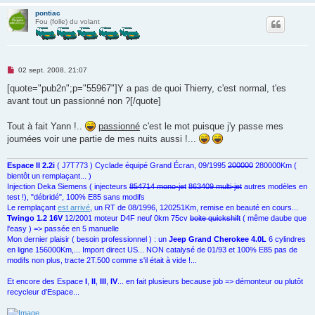
pontiac
Fou (folle) du volant
M
02 sept. 2008, 21:07
e
s
[quote="pub2n";p="55967"]Y a pas de quoi Thierry, c'est normal, t'es
s
avant tout un passionné non ?[/quote]
a
g
e
Tout à fait Yann !..
passionné
c'est le mot puisque j'y passe mes
n
o
journées voir une partie de mes nuits aussi !...
n
l
u
Espace II 2.2i
( J7T773 ) Cyclade équipé Grand Écran, 09/1995
200000
280000Km (
bientôt un remplaçant... )
Injection Deka Siemens ( injecteurs
854714 mono-jet
863409 multi-jet
autres modèles en
test !), "débridé", 100% E85 sans modifs
Le remplaçant
est arrivé
, un RT de 08/1996, 120251Km, remise en beauté en cours...
Twingo 1.2 16V
12/2001 moteur D4F neuf 0km 75cv
boite quickshift
( même daube que
l'easy ) => passée en 5 manuelle
Mon dernier plaisir ( besoin professionnel ) : un
Jeep Grand Cherokee 4.0L
6 cylindres
en ligne 156000Km,... Import direct US... NON catalysé de 01/93 et 100% E85 pas de
modifs non plus, tracte 2T.500 comme s'il était à vide !...
Et encore des Espace
I
,
II
,
III
,
IV
... en fait plusieurs because job => démonteur ou plutôt
recycleur d'Espace...