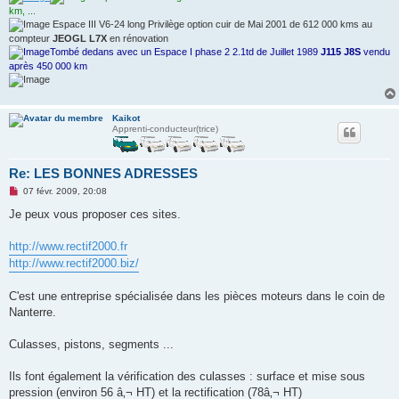
o
km, ...
n
Espace III V6-24 long Privilège option cuir de Mai 2001 de 612 000 kms au
l
compteur
JEOGL L7X
en rénovation
u
Tombé dedans avec un Espace I phase 2 2.1td de Juillet 1989
J115 J8S
vendu
après 450 000 km
Kaikot
Apprenti-conducteur(trice)
Re: LES BONNES ADRESSES
M
07 févr. 2009, 20:08
e
s
Je peux vous proposer ces sites.
s
a
g
http://www.rectif2000.fr
e
http://www.rectif2000.biz/
n
o
n
C'est une entreprise spécialisée dans les pièces moteurs dans le coin de
l
u
Nanterre.
Culasses, pistons, segments ...
Ils font également la vérification des culasses : surface et mise sous
pression (environ 56 â‚¬ HT) et la rectification (78â‚¬ HT)