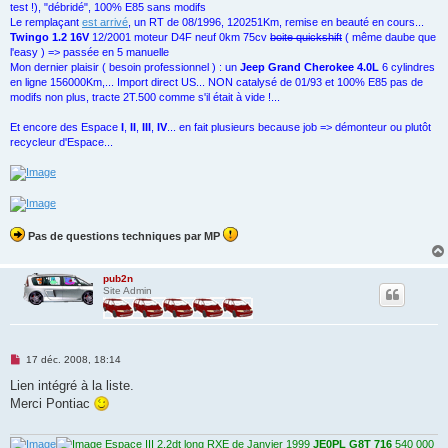
test !), "débridé", 100% E85 sans modifs
Le remplaçant
est arrivé
, un RT de 08/1996, 120251Km, remise en beauté en cours...
Twingo 1.2 16V
12/2001 moteur D4F neuf 0km 75cv
boite quickshift
( même daube que
l'easy ) => passée en 5 manuelle
Mon dernier plaisir ( besoin professionnel ) : un
Jeep Grand Cherokee 4.0L
6 cylindres
en ligne 156000Km,... Import direct US... NON catalysé de 01/93 et 100% E85 pas de
modifs non plus, tracte 2T.500 comme s'il était à vide !...
Et encore des Espace
I
,
II
,
III
,
IV
... en fait plusieurs because job => démonteur ou plutôt
recycleur d'Espace...
Pas de questions techniques par MP
pub2n
Site Admin
M
17 déc. 2008, 18:14
e
s
Lien intégré à la liste.
s
Merci Pontiac
a
g
e
n
Espace III 2.2dt long RXE de Janvier 1999
JE0PL G8T 716
540 000