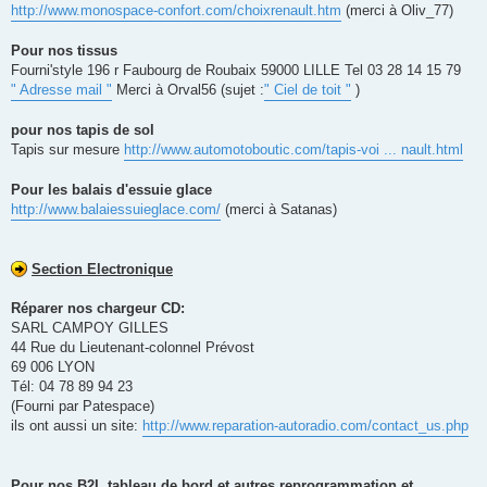
http://www.monospace-confort.com/choixrenault.htm
(merci à Oliv_77)
Pour nos tissus
Fourni'style 196 r Faubourg de Roubaix 59000 LILLE Tel 03 28 14 15 79
" Adresse mail "
Merci à Orval56 (sujet :
" Ciel de toit "
)
pour nos tapis de sol
Tapis sur mesure
http://www.automotoboutic.com/tapis-voi ... nault.html
Pour les balais d'essuie glace
http://www.balaiessuieglace.com/
(merci à Satanas)
Section Electronique
Réparer nos chargeur CD:
SARL CAMPOY GILLES
44 Rue du Lieutenant-colonnel Prévost
69 006 LYON
Tél: 04 78 89 94 23
(Fourni par Patespace)
ils ont aussi un site:
http://www.reparation-autoradio.com/contact_us.php
Pour nos B2I, tableau de bord et autres reprogrammation et