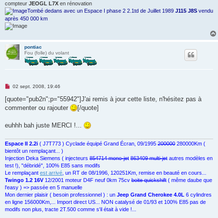
compteur
JEOGL L7X
en rénovation
u
Tombé dedans avec un Espace I phase 2 2.1td de Juillet 1989
J115 J8S
vendu
après 450 000 km
pontiac
Fou (folle) du volant
M
02 sept. 2008, 19:46
e
s
[quote="pub2n";p="55942"]J'ai remis à jour cette liste, n'hésitez pas à
s
commenter ou rajouter
[/quote]
a
g
e
euhhh bah juste MERCI !...
n
o
n
Espace II 2.2i
( J7T773 ) Cyclade équipé Grand Écran, 09/1995
200000
280000Km (
l
u
bientôt un remplaçant... )
Injection Deka Siemens ( injecteurs
854714 mono-jet
863409 multi-jet
autres modèles en
test !), "débridé", 100% E85 sans modifs
Le remplaçant
est arrivé
, un RT de 08/1996, 120251Km, remise en beauté en cours...
Twingo 1.2 16V
12/2001 moteur D4F neuf 0km 75cv
boite quickshift
( même daube que
l'easy ) => passée en 5 manuelle
Mon dernier plaisir ( besoin professionnel ) : un
Jeep Grand Cherokee 4.0L
6 cylindres
en ligne 156000Km,... Import direct US... NON catalysé de 01/93 et 100% E85 pas de
modifs non plus, tracte 2T.500 comme s'il était à vide !...